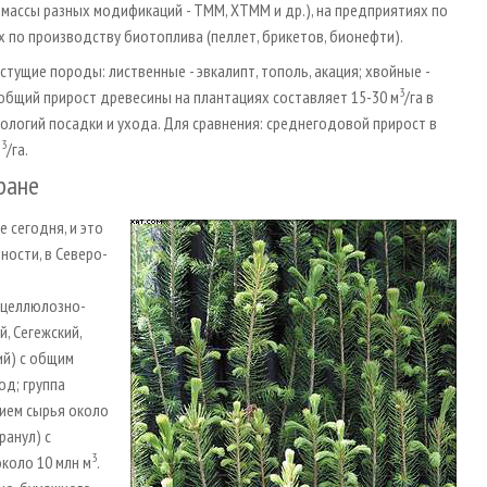
массы разных модификаций - ТММ, ХТММ и др.), на предприятиях по
ях по производству биотоплива (пеллет, брикетов, бионефти).
ущие породы: лиственные - эвкалипт, тополь, акация; хвойные -
3
й общий прирост древесины на плантациях составляет 15-30 м
/га в
нологий посадки и ухода. Для сравнения: среднегодовой прирост в
3
м
/га.
ране
 сегодня, и это
ности, в Северо-
 целлюлозно-
, Сегежский,
ий) с общим
од; группа
нием сырья около
ранул) с
3
около 10 млн м
.