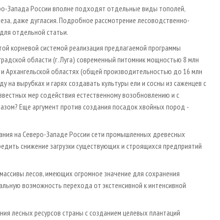
ро-Запада России вполне подходят отдельные виды тополей,
береза, даже дугласия. Подробное рассмотрение лесоводственно-
 для отдельной статьи.
ытой корневой системой реализация предлагаемой программы
градской области (г. Луга) современный питомник мощностью 8 млн
 и Архангельской областях (общей производительностью до 16 млн
ду на вырубках и гарях создавать культуры ели и сосны из саженцев с
известных мер содействия естественному возобновлению и с
азом? Еще аргумент против создания посадок хвойных пород -
дания на Северо-Западе России сети промышленных древесных
предить снижение загрузки существующих и строящихся предприятий
массивы лесов, имеющих огромное значение для сохранения
еальную возможность перехода от экстенсивной к интенсивной
ния лесных ресурсов страны с созданием целевых плантаций