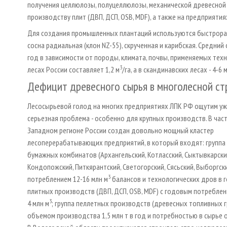
получения целлюлозы, полуцеллюлозы, механической древесной 
производству плит (ДВП, ДСП, OSB, MDF), а также на предприяти
Для создания промышленных плантаций используются быстрораст
сосна радиальная (клон NZ-55), скрученная и карибская. Средни
год в зависимости от породы, климата, почвы, применяемых тех
3
лесах России составляет 1,2 м
/га, а в скандинавских лесах - 4-6 
Дефицит древесного сырья в многолесной ст
Лесосырьевой голод на многих предприятиях ЛПК РФ ощутим уже
серьезная проблема - особенно для крупных производств. В част
Западном регионе России создан довольно мощный кластер
лесоперерабатывающих предприятий, в который входят: группа
бумажных комбинатов (Архангельский, Котласский, Сыктывкарский
Кондопожский, Питкярантский, Светогорский, Сясьский, Выборгск
3
потреблением 12-16 млн м
балансов и технологических дров в г
плитных производств (ДВП, ДСП, OSB, MDF) с годовым потребле
3
4 млн м
; группа пеллетных производств (древесных топливных г
объемом производства 1,5 млн т в год и потребностью в сырье 