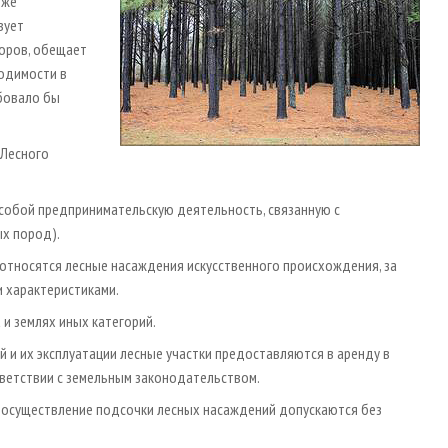
 же
вует
оров, обещает
ходимости в
бовало бы
 Лесного
 собой предпринимательскую деятельность, связанную с
х пород).
относятся лесные насаждения искусственного происхождения, за
 характеристиками.
 и землях иных категорий.
й и их эксплуатации лесные участки предоставляются в аренду в
тветствии с земельным законодательством.
и осуществление подсочки лесных насаждений допускаются без