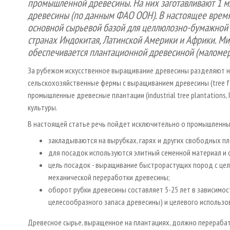
промышленной древесины. На них заготавливают 1 м
древесины (по данным ФАО ООН). В настоящее врем
основной сырьевой базой для целлюлозно-бумажной 
странах Индокитая, Латинской Америки и Африки. 
обеспечивается плантационной древесиной (маломер
За рубежом искусственное выращивание древесины разделяют на ч
сельскохозяйственные фермы с выращиванием древесины (tree far
промышленные древесные плантации (industrial tree plantations, 
культуры.
В настоящей статье речь пойдет исключительно о промышленны
закладываются на вырубках, гарях и других свободных п
для посадок используются элитный семенной материал и 
цель посадок - выращивание быстрорастущих пород с цел
механической переработки древесины;
оборот рубки древесины составляет 5-25 лет в зависимос
целесообразного запаса древесины) и целевого использо
Древесное сырье, выращенное на плантациях, должно перераба