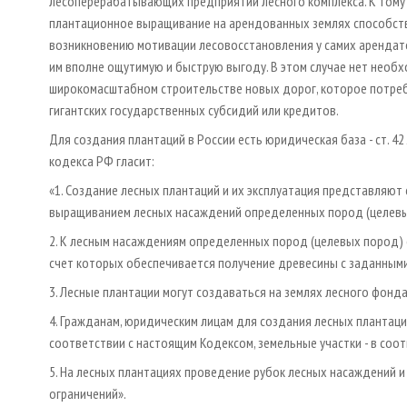
лесоперерабатывающих предприятий лесного комплекса. К тому
плантационное выращивание на арендованных землях способст
возникновению мотивации лесовосстановления у самих арендат
им вполне ощутимую и быструю выгоду. В этом случае нет необ
широкомасштабном строительстве новых дорог, которое потре
гигантских государственных субсидий или кредитов.
Для создания плантаций в России есть юридическая база - ст. 42
кодекса РФ гласит:
«1. Создание лесных плантаций и их эксплуатация представляют
выращиванием лесных насаждений определенных пород (целевы
2. К лесным насаждениям определенных пород (целевых пород) 
счет которых обеспечивается получение древесины с заданными
3. Лесные плантации могут создаваться на землях лесного фонда
4. Гражданам, юридическим лицам для создания лесных плантаци
соответствии с настоящим Кодексом, земельные участки - в соо
5. На лесных плантациях проведение рубок лесных насаждений 
ограничений».