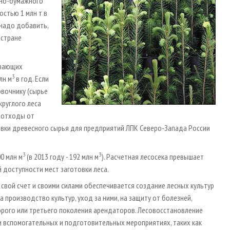
зно-бумажного
стью 1 млн т в
у надо добавить,
 стране
ывающих
3
лн м
в год. Если
вочнику (сырье
круглого леса
е отходы от
вки древесного сырья для предприятий ЛПК Северо-Запада России
3
3
0 млн м
(в 2013 году - 192 млн м
). Расчетная лесосека превышает
й доступности мест заготовки леса.
свой счет и своими силами обеспечивается создание лесных культур
 производство культур, уход за ними, на защиту от болезней,
орого или третьего поколения арендаторов. Лесовосстановление
 вспомогательных и подготовительных мероприятиях, таких как