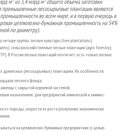
лрд м
из 3,4 млрд м
общего объема заготовки
я промышленные лесосырьевые плантации являются
промышленности во всем мире, и в первую очередь в
Мировая целлюлозно-бумажная промышленность на 54%
ной по диаметру).
етыре группы: лесные культуры (tree plantations);
ms); сельскохозяйственные лесные плантации (agro forestry);
ITP). В России лесных плантаций почти нет, есть только лесные
х древесных (лесосырьевых) плантациях. Их особенности:
лощадях лесного фонда;
саженцы с закрытой корневой системой;
евым назначением: для предприятий химической и химико­-
ти от породы, скорости ее роста (получение экономически
вания.
тываться на целлюлозно-бумажных предприятиях (с целью