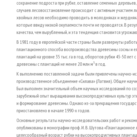
сохранение подроста при рубке, оставление семенных деревьев,
случаев лесовосстановление происходит с активным участием 
хвойных лесов необходимо проводить в молодняках и жердняках
которые ввиду низкой окупаемости почти не проводятся. В резу
качества, чем вырубленный, и эта тенденция становится угрожа
В 1981 году в европейской части страны были развернуты рабо
плантационного способа воспроизводства древесины сосны и е
плантаций на уровне 35 тыс. га в год, оборотов рубки 45-50 лет с
3
древесины с плантаций не менее 20 млн м
в год.
К выполнению поставленной задачи были привлечены научно-ис
производственное объединение «Силава» (Латвия). Общее научно
Был выполнен значительный объем научных исследований по соз
зарубежный опыт выращивания высокопродуктивных культур эти
и формирование древесины. Однако из-за прекращения государ
приостановлено в начале 1990-х годов.
Основные результаты научно-исследовательских работ и реком
опубликованы в монографии проф. И. В. Шутова «Плантационное 
целесообразный возраст рубки на высокопродуктивных плантациях 