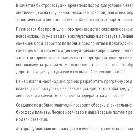
В качестве быстрорастущих древесных пород для условий Севе
лиственниц, сосна скрученная, ольха, ива, триплоидная осина, 
экологических и биологических особенностей этих пород - тема
Разумеется, без промышленного производства саженцев с закр
невозможна. Но уже введен в эксплуатацию и действует в Ленин
саженцев в год, строятся подобные предприятия в Вологодской
саженцев в год). Но есть один «неудобный» вопрос: зачем повсю
закрытой корневой системой, если эти породы при проведении 
небольшими затратами могут возобновляться естественным обр
дорогостоящие культуры ели и сосны крайне пожароопасны.
На наш взгляд, необходимо срочно разработать программу соз
плантаций и приступить к ее реализации, для того чтобы преду
химической и химико-механической переработки древесины.
Создание подобных плантаций позволит сберечь значительные 
биосферы планеты. Лесное хозяйство в нашей стране получит р
модели развития.
Авторы публикации понимают, что изменение планов использова