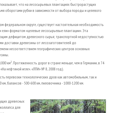
т показывает, что на лесосырьевых плантациях быстрорастущих
рьмя оборотами рубки в зависимости от выбора породы и целевого
дном федеральном округе, существует настоятельная необходимость
и ели» форматом «целевые лесосырьевые плантации». Эта
ющим дефицитом древесного сырья; транспортной недоступностью
ами доставки древесины от лесозаготовителей до
емени несоответствием географических центров основных
есины.
2
1000 км
. Протяженность дорог в стране меньше, чем в Германии, в 74
ен «На нефтяной игле». «ЛПИ» № 8, 2008 год).
сть перевозки технологических дров как автомобильным, так и
, балансов - 500-600 км, пиловочника - 1000-1200 км.
тущих древесных
 коллапса для