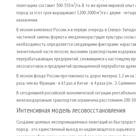
3
плантациях составит 300-350 м
/га. В то же время мировой опы
3
пород за этот срок выращивают 1200-2000 м
/га с двумя - четы
назначения.
В лесном комплексе России, и в первую очередь в Северо-Запа
частичной замены формата «медленнорастущие культуры сосны 
необходимость определяется следующими факторами: нараста
значительной части лесосек; высокими транспортными издержк
перерабатывающих предприятий; сложившимся к настоящему вр
лесозаготовок и предприятий промышленной переработки древ
В лесном фонде России протяженность дорог мизерна: 1,2 км на 
раза, чем во Франции - в 65 раз, в Китае - в 4 раза (см.: Э. Салмин
В сегодняшней российской экономической ситуации рентабельно
железнодорожным транспортом ограничена расстоянием 200-300 км
Интенсивная модель лесовосстановления
Создание целевых лесопромышленных плантаций из быстрорас
пород - это единственный выход из надвигающегося сырьевого