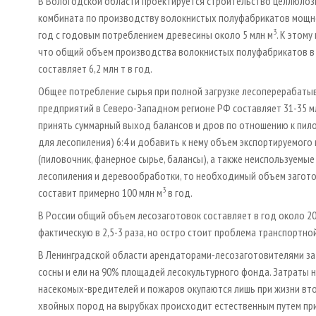
В Вологодской области проектируется строительство целлюло
комбината по производству волокнистых полуфабрикатов мощно
3
год с годовым потреблением древесины около 5 млн м
. К этом
что общий объем производства волокнистых полуфабрикатов в
составляет 6,2 млн т в год.
Общее потребление сырья при полной загрузке лесоперерабат
предприятий в Северо-Западном регионе РФ составляет 31-35 м
принять суммарный выход балансов и дров по отношению к пило
для лесопиления) 6:4 и добавить к нему объем экспортируемого 
(пиловочник, фанерное сырье, балансы), а также неиспользуемы
лесопиления и деревообработки, то необходимый объем загото
3
составит примерно 100 млн м
в год.
В России общий объем лесозаготовок составляет в год около 20
фактическую в 2,5-3 раза, но остро стоит проблема транспортно
В Ленинградской области арендаторами-лесозаготовителями за 
сосны и ели на 90% площадей лесокультурного фонда. Затраты на
насекомых-вредителей и пожаров окупаются лишь при жизни вт
хвойных пород на вырубках происходит естественным путем при