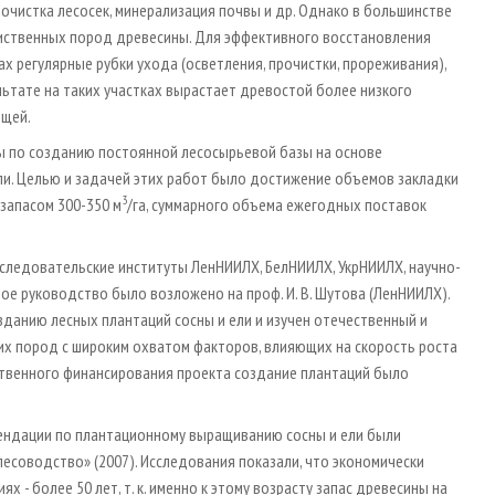
 очистка лесосек, минерализация почвы и др. Однако в большинстве
лиственных пород древесины. Для эффективного восстановления
 регулярные рубки ухода (осветления, прочистки, прореживания),
льтате на таких участках вырастает древостой более низкого
ющей.
ты по созданию постоянной лесосырьевой базы на основе
ли. Целью и задачей этих работ было достижение объемов закладки
3
 запасом 300-350 м
/га, суммарного объема ежегодных поставок
следовательские институты ЛенНИИЛХ, БелНИИЛХ, УкрНИИЛХ, научно-
е руководство было возложено на проф. И. В. Шутова (ЛенНИИЛХ).
данию лесных плантаций сосны и ели и изучен отечественный и
х пород с широким охватом факторов, влияющих на скорость роста
ственного финансирования проекта создание плантаций было
ендации по плантационному выращиванию сосны и ели были
лесоводство» (2007). Исследования показали, что экономически
- более 50 лет, т. к. именно к этому возрасту запас древесины на