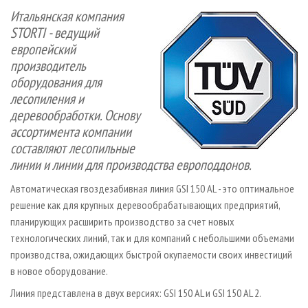
СУШКА ДРЕВЕСИНЫ
ПЕРСОНЫ
КОНТАКТЫ
РЕКЛАМА
Итальянская компания
STORTI - ведущий
ПРОИЗВОДСТВО ДРЕВЕСНЫХ ПЛИТ
МОБИЛЬНЫЕ ВЫСТАВКИ
РЕКЛАМА НА САЙТЕ
европейский
ДЕРЕВЯННОЕ ДОМОСТРОЕНИЕ
ОФИЦИАЛЬНЫЕ ДЕЛЕГАЦИИ
производитель
ПРОИЗВОДСТВО МЕБЕЛИ
ПРИОРИТЕТНЫЕ ИНВЕСТПРОЕКТЫ
оборудования для
лесопиления и
БИОЭНЕРГЕТИКА
RUSSIAN FORESTRY REVIEW
деревообработки. Основу
ЦБП
ГАЗЕТА ЛЕСПРОМФОРУМ
ассортимента компании
ИНСТРУМЕНТ И МАТЕРИАЛЫ
составляют лесопильные
БИБЛИОТЕКА СПЕЦИАЛИСТА
линии и линии для производства европоддонов.
Автоматическая гвоздезабивная линия GSI 150 AL - это оптимальное
решение как для крупных деревообрабатывающих предприятий,
планирующих расширить производство за счет новых
технологических линий, так и для компаний с небольшими объемами
производства, ожидающих быстрой окупаемости своих инвестиций
в новое оборудование.
Линия представлена в двух версиях: GSI 150 AL и GSI 150 AL 2.