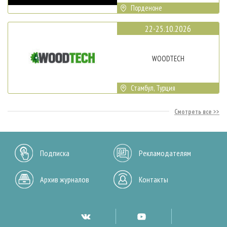
Порденоне
22-25.10.2026
WOODTECH
Стамбул, Турция
Смотреть все
Подписка
Рекламодателям
Архив журналов
Контакты