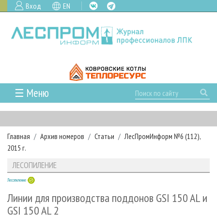
Вход
EN
☰ Меню
ГЛАВНАЯ
РУБРИКИ И ТЕМЫ
Главная
Архив номеров
Статьи
ЛесПромИнформ №6 (112),
РУБРИКИ ЖУРНАЛА
НОВОСТИ
2015 г.
ЛЕСНОЕ ХОЗЯЙСТВО
КАЛЕНДАРЬ СОБЫТИЙ
ПРОЕКТЫ ЛПИ
ЛЕСОПИЛЕНИЕ
ЛЕСОЗАГОТОВКА
НОВОСТИ ЛПК
АНАЛИТИКА
АРХИВ
Лесопиление
ЛЕСОПИЛЕНИЕ
НОВОСТИ ЖУРНАЛА
ПРЕДПРИЯТИЯ ЛПК
АРХИВ ЖУРНАЛОВ
О ЖУРНАЛЕ
Линии для производства поддонов GSI 150 AL и
ДЕРЕВООБРАБОТКА
НОВОСТИ КОМПАНИЙ
ЛЕСНЫЕ РЕГИОНЫ РОССИИ
СТАТЬИ
GSI 150 AL 2
ПОДПИСКА
РЕКЛАМОДАТЕЛЯМ