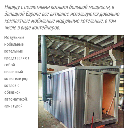
СУШКА ДРЕВЕСИНЫ
ПЕРСОНЫ
КОНТАКТЫ
РЕКЛАМА
Наряду с пеллетными котлами большой мощности, в
Западной Европе все активнее используются довольно
ПРОИЗВОДСТВО ДРЕВЕСНЫХ ПЛИТ
МОБИЛЬНЫЕ ВЫСТАВКИ
РЕКЛАМА НА САЙТЕ
компактные мобильные модульные котельные, в том
ДЕРЕВЯННОЕ ДОМОСТРОЕНИЕ
ОФИЦИАЛЬНЫЕ ДЕЛЕГАЦИИ
числе в виде контейнеров.
ПРОИЗВОДСТВО МЕБЕЛИ
ПРИОРИТЕТНЫЕ ИНВЕСТПРОЕКТЫ
Модульные
БИОЭНЕРГЕТИКА
RUSSIAN FORESTRY REVIEW
мобильные
ЦБП
котельные
ГАЗЕТА ЛЕСПРОМФОРУМ
представляют
ИНСТРУМЕНТ И МАТЕРИАЛЫ
БИБЛИОТЕКА СПЕЦИАЛИСТА
собой
пеллетный
котел или ряд
котлов с
обвязкой,
автоматикой,
арматурой,