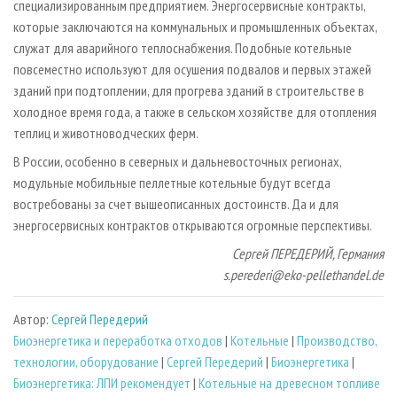
специализированным предприятием. Энергосервисные контракты,
которые заключаются на коммунальных и промышленных объектах,
служат для аварийного теплоснабжения. Подобные котельные
повсеместно используют для осушения подвалов и первых этажей
зданий при подтоплении, для прогрева зданий в строительстве в
холодное время года, а также в сельском хозяйстве для отопления
теплиц и животноводческих ферм.
В России, особенно в северных и дальневосточных регионах,
модульные мобильные пеллетные котельные будут всегда
востребованы за счет вышеописанных достоинств. Да и для
энергосервисных контрактов открываются огромные перспективы.
Сергей ПЕРЕДЕРИЙ, Германия
s.perederi@eko-pellethandel.de
Автор:
Сергей Передерий
Биoэнергетика и переработка отходов
|
Котельные
|
Производство,
технологии, оборудование
|
Сергей Передерий
|
Биоэнергетика
|
Биоэнергетика: ЛПИ рекомендует
|
Котельные на древесном топливе