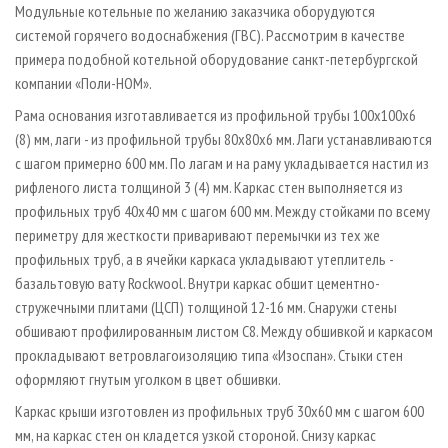
Модульные котельные по желанию заказчика оборудуются
системой горячего водоснабжения (ГВС). Рассмотрим в качестве
примера подобной котельной оборудование санкт-петербургской
компании «Поли-НОМ».
Рама основания изготавливается из профильной трубы 100x100х6
(8) мм, лаги - из профильной трубы 80x80x6 мм. Лаги устанавливаются
с шагом примерно 600 мм. По лагам и на раму укладывается настил из
рифленого листа толщиной 3 (4) мм. Каркас стен выполняется из
профильных труб 40x40 мм с шагом 600 мм. Между стойками по всему
периметру для жесткости приваривают перемычки из тех же
профильных труб, а в ячейки каркаса укладывают утеплитель -
базальтовую вату Rockwool. Внутри каркас обшит цементно-
стружечными плитами (ЦСП) толщиной 12-16 мм. Снаружи стены
обшивают профилированным листом С8. Между обшивкой и каркасом
прокладывают ветровлагоизоляцию типа «Изоспан». Стыки стен
оформляют гнутым уголком в цвет обшивки.
Каркас крыши изготовлен из профильных труб 30х60 мм с шагом 600
мм, на каркас стен он кладется узкой стороной. Снизу каркас