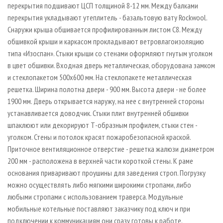
перекрытия подшивают ЦСП толщиной 8-12 мм. Между балками
перекрытия укладывают утеплитель - базальтовую вату Rockwool.
Снаружи крыша обшивается профилированным листом С8. Между
обшивкой крыши и каркасом прокладывают ветровлагоизоляцию
типа «Изоспан». Стыки крыши со стенами оформляют гнутым уголком
в цвет обшивки. Входная дверь металлическая, оборудована замком
и стеклопакетом 500x600 мм. На стеклопакете металлическая
решетка. Ширина полотна двери - 900 мм. Высота двери - не более
1900 мм. Дверь открывается наружу, на нее с внутренней стороны
устанавливается доводчик. Стыки плит внутренней обшивки
шпаклюют или декорируют Т-образным профилем, стыки стен -
уголком. Стены и потолок красят пожаробезопасной краской.
Приточное вентиляционное отверстие - решетка жалюзи диаметром
200 мм - расположена в верхней части короткой стены. К раме
основания приваривают проушины для заведения строп. Погрузку
можно осуществлять либо мягкими широкими стропами, либо
любыми стропами с использованием траверса. Модульные
мобильные котельные поставляют заказчику под ключ и при
подключении к коммуникациям они сразу готовы к работе.