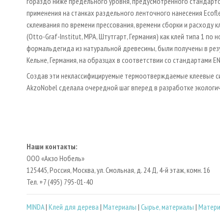
гораздо ниже предельного уровня, предусмотренного стандартом
применения на станках раздельного ленточного нанесения Ecof
склеивания по времени прессования, времени сборки и расходу 
(Otto-Graf-Institut, MPA, Штутгарт, Германия) как клей типа 1 по
формальдегида из натуральной древесины, были получены в резу
Кельне, Германия, на образцах в соответствии со стандартами EN 
Создав эти неклассифицируемые термоотверждаемые клеевые 
AkzoNobel сделала очередной шаг вперед в разработке экологи
Наши контакты:
ООО «Акзо Нобель»
125445, Россия, Москва, ул. Смольная, д. 24 Д, 4-й этаж, комн. 16
Тел. +7 (495) 795-01-40
MINDA
|
Клей для дерева
|
Материалы
|
Сырье, материалы
|
Матер