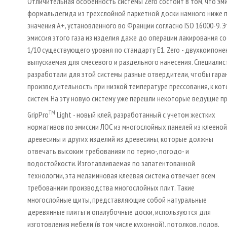
Отличительная особенность системы Zero состоит в том, что эм
формальдегида из трехслойной паркетной доски намного ниже 
значения A+, установленного во Франции согласно ISO 16000-9. Э
эмиссия этого газа из изделия даже до операции лакирования с
1/10 существующего уровня по стандарту E1. Zero - двухкомпоне
выпускаемая для смесевого и раздельного нанесения. Специали
разработали для этой системы разные отвердители, чтобы гара
производительность при низкой температуре прессования, к ко
систем. На эту новую систему уже перешли некоторые ведущие п
TM
GripPro
Light - новый клей, разработанный с учетом жестких
нормативов по эмиссии ЛОС из многослойных панелей из клееной
древесины и других изделий из древесины, которые должны
отвечать высоким требованиям по термо-, погодо- и
водостойкости. Изготавливаемая по запатентованной
технологии, эта меламиновая клеевая система отвечает всем
требованиям производства многослойных плит. Такие
многослойные щиты, представляющие собой натуральные
деревянные плиты и опалубочные доски, используются для
изготовления мебели (в том числе кухонной), потолков, полов,