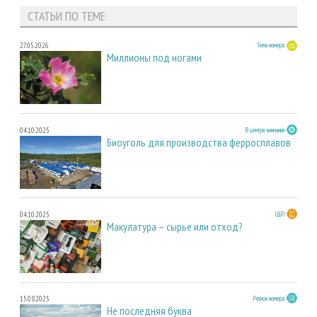
СТАТЬИ ПО ТЕМЕ
27.05.2026
Тема номера
Миллионы под ногами
04.10.2025
В центре внимания
Биоуголь для производства ферросплавов
04.10.2025
ЦБП
Макулатура – сырье или отход?
15.08.2025
Регион номера
Не последняя буква