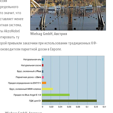
иссия
предельного
то значит, что
оставляет менее
нтная система,
сты AkzoNobel
Wiehag GmbH, Австрия
нтировать ту
торой привыкли заказчики при использовании традиционных КФ-
роизводители паркетной доски в Европе.