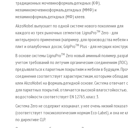
традиционных мочевиноформальдегидных (КФ),
меламиномочевиноформальдегидных (ММФ) и
меламиноформальдегидных (МФ) клеев.
AkzoNobel выпускает по одной системе нового поколения для
TM
каждого из трех рыночных сегментов: LignuPro
Zero - для
интерьерного применения (например, для производства мебели и 
TM
плит и опалубочных досок; GripPro
Plus - для несущих констру
TM
В основе системы LignuPro
Zero новый аминный полимер, разра
учетом требований по летучим органическим соединениям (ЛОС)
предъявляться к паркетным покрытиям и мебели в будущем. Про
соединения соответствует характеристикам, которыми облада
клеи AkzoNobel на формальдегидной основе. Система отвечает 
для паркетных покрытий, отличается высокой влагостойкостью, 
водостойкости соответствует EN 12765, класс 3.
Система Zero не содержит изоцианат, у нее очень низкий показа
(соответствует токсикологическим нормам Eco-Label), и она не 
по директиве CLP.