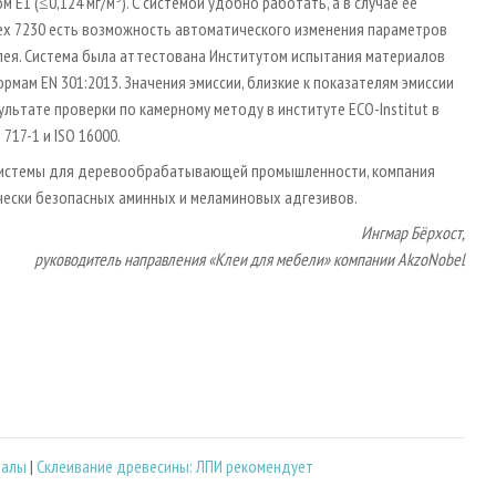
 E1 (≤0,124 мг/м
). С системой удобно работать, а в случае ее
lex 7230 есть возможность автоматического изменения параметров
клея. Система была аттестована Институтом испытания материалов
 нормам EN 301:2013. Значения эмиссии, близкие к показателям эмиссии
льтате проверки по камерному методу в институте ECO-Institut в
717-1 и ISO 16000.
системы для деревообрабатывающей промышленности, компания
чески безопасных аминных и меламиновых адгезивов.
Ингмар Бёрхост,
руководитель направления «Клеи для мебели» компании AkzoNobel
иалы
|
Склеивание древесины: ЛПИ рекомендует