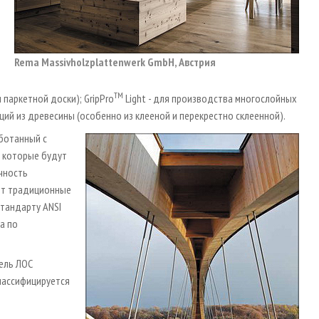
Rema Massivholzplattenwerk GmbH, Австрия
TM
паркетной доски); GripPro
Light - для производства многослойных
кций из древесины (особенно из клееной и перекрестно склеенной).
ботанный с
, которые будут
чность
ют традиционные
стандарту ANSI
а по
тель ЛОС
классифицируется