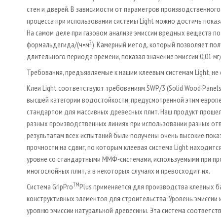
стен и дверей. В зависимости от параметров производственного
процесса при использовании системы Light можно достичь показ
На самом деле при газовом анализе эмиссии вредных веществ по 
2
формальдегида/(ч•м
). Камерный метод, который позволяет по
длительного периода времени, показал значение эмиссии 0,01 мг
Требования, предъявляемые к нашим клеевым системам Light, не
Клеи Light соответствуют требованиям SWP/3 (Solid Wood Panels/
высшей категории водостойкости, предусмотренной этим европ
стандартом для массивных древесных плит. Наш продукт прошел
разных производственных линиях при использовании разных от
результатам всех испытаний были получены очень высокие пока
прочности на сдвиг, по которым клеевая система Light находитс
уровне со стандартными ММФ-системами, используемыми при п
многослойных плит, а в некоторых случаях и превосходит их.
TM
Система GripPro
Plus применяется для производства клееных б
конструктивных элементов для строительства. Уровень эмиссии и
уровню эмиссии натуральной древесины. Эта система соответств