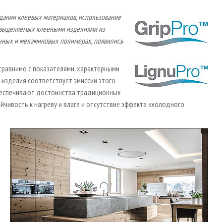
здании клеевых материалов, использование
, выделяемых клееными изделиями из
инных и меламиновых полимерах, появились
сравнимо с показателями, характерными
о изделия соответствует эмиссии этого
 обеспечивают достоинства традиционных
йчивость к нагреву и влаге и отсутствие эффекта «холодного