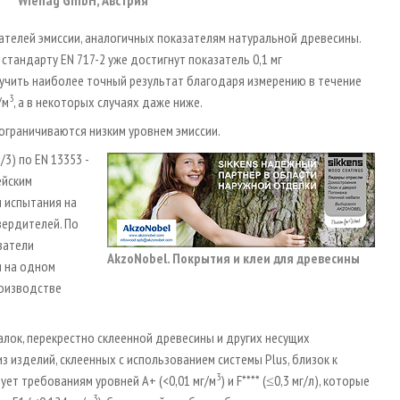
Wiehag GmbH, Австрия
ателей эмиссии, аналогичных показателям натуральной древесины.
стандарту EN 717-2 уже достигнут показатель 0,1 мг
лучить наиболее точный результат благодаря измерению в течение
3
/м
, а в некоторых случаях даже ниже.
 ограничиваются низким уровнем эмиссии.
3) по EN 13353 -
ейским
 испытания на
вердителей. По
затели
AkzoNobel. Покрытия и клеи для древесины
я на одном
роизводстве
алок, перекрестно склеенной древесины и других несущих
з изделий, склеенных с использованием системы Plus, близок к
3
ует требованиям уровней A+ (<0,01 мг/м
) и F**** (≤0,3 мг/л), которые
3