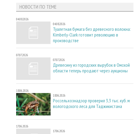
НОВОСТИ ПО ТЕМЕ
04.08.2026
04.08.2026
Туалетная бумага без древесного волокна:
Kimberly-Clark готовит революцию в
производстве
07.07.2026
07.07.2026
Древесину из городских вырубок в Омской
области теперь продают через аукционы
18.06.2026
18.06.2026
Россельхознадзор проверил 3,3 тыс. куб. м
вологодского леса для Таджикистана
17.06.2026
17.06.2026