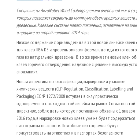
Специалисты AkzoNobel Wood Coatings сделали очередной шаг в со
которых позволяет сократить до минимума объем вредных веществ
древесины. Клеевые системы нового поколения, основанные на ам
в продаже во второй половине 2014 года.
Низкое содержание формальдегида в этой новой линейке клеев 
для клеев ПВА D3, а уровень эмиссии формальдегида из готовог
газа из натуральной древесины. В то же время эти новые клеи
клеев горячего отверждения: надежное сцепление, высокую усто
сползания».
Новая директива по классификации, маркировке и упаковке
химических веществ (CLP-Regulation, Classification, Labelling and
Packaging) EC № 1272/2008 вступает в силу практически
одновременно с выходом этой линейки на рынок. Согласно этой
директиве, соблюдать которую поставщики обязаны с 1 января
2016 года, в маркировке новых клеев уже не будет содержаться
пиктограмма опасности. Подобные пиктограммы будут
присутствовать на этикетках и в паспортах безопасности