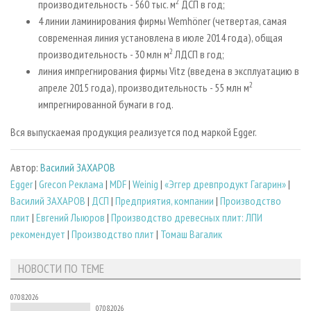
2
производительность - 560 тыс. м
ДСП в год;
4 линии ламинирования фирмы Wemhöner (четвертая, самая
современная линия установлена в июле 2014 года), общая
2
производительность - 30 млн м
ЛДСП в год;
линия импрегнирования фирмы Vitz (введена в эксплуатацию в
2
апреле 2015 года), производительность - 55 млн м
импрегнированной бумаги в год.
Вся выпускаемая продукция реализуется под маркой Egger.
Автор:
Василий ЗАХАРОВ
Egger
|
Grecon Реклама
|
MDF
|
Weinig
|
«Эггер древпродукт Гагарин»
|
Василий ЗАХАРОВ
|
ДСП
|
Предприятия, компании
|
Производство
плит
|
Евгений Лыюров
|
Производство древесных плит: ЛПИ
рекомендует
|
Производство плит
|
Томаш Вагалик
НОВОСТИ ПО ТЕМЕ
07.08.2026
07.08.2026