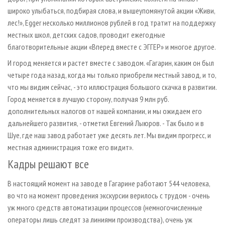
широко улыбаться, подбирая слова, и вышеупомянутой акции «Живи,
лес!», Egger несколько миллионов рублей в год тратит на поддержку
местных школ, детских садов, проводит ежегодные
благотворительные акции «Вперед вместе с ЭГГЕР» и многое другое.
И город меняется и растет вместе с заводом. «Гагарин, каким он был
четыре года назад, когда мы только приобрели местный завод, и то,
что мы видим сейчас, - это иллюстрация большого скачка в развитии.
Город меняется в лучшую сторону, получая 9 млн руб.
дополнительных налогов от нашей компании, и мы ожидаем его
дальнейшего развития, - отметил Евгений Лыюров. - Так было и в
Шуе, где наш завод работает уже десять лет. Мы видим прогресс, и
местная администрация тоже его видит».
Кадры решают все
В настоящий момент на заводе в Гагарине работают 544 человека,
во что на момент проведения экскурсии верилось с трудом - очень
уж много средств автоматизации процессов (немногочисленные
операторы лишь следят за линиями производства), очень уж