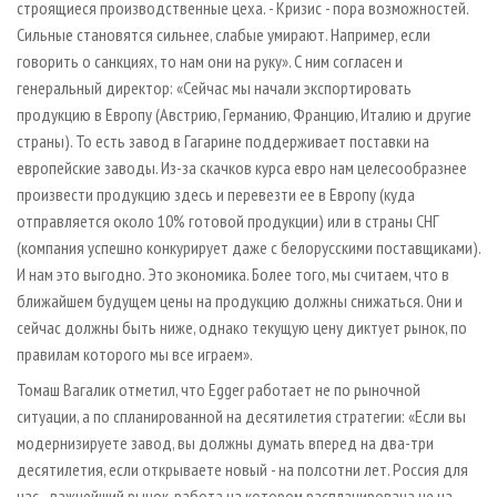
строящиеся производственные цеха. - Кризис - пора возможностей.
Сильные становятся сильнее, слабые умирают. Например, если
говорить о санкциях, то нам они на руку». С ним согласен и
генеральный директор: «Сейчас мы начали экспортировать
продукцию в Европу (Австрию, Германию, Францию, Италию и другие
страны). То есть завод в Гагарине поддерживает поставки на
европейские заводы. Из-за скачков курса евро нам целесообразнее
произвести продукцию здесь и перевезти ее в Европу (куда
отправляется около 10% готовой продукции) или в страны СНГ
(компания успешно конкурирует даже с белорусскими поставщиками).
И нам это выгодно. Это экономика. Более того, мы считаем, что в
ближайшем будущем цены на продукцию должны снижаться. Они и
сейчас должны быть ниже, однако текущую цену диктует рынок, по
правилам которого мы все играем».
Томаш Вагалик отметил, что Egger работает не по рыночной
ситуации, а по спланированной на десятилетия стратегии: «Если вы
модернизируете завод, вы должны думать вперед на два-три
десятилетия, если открываете новый - на полсотни лет. Россия для
нас - важнейший рынок, работа на котором распланирована не на