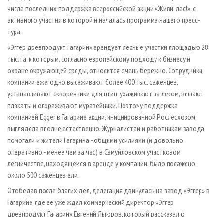
числе последних поддержка всероссийской акции «Живи, лес!», с
активного участия в которой и началась программа нашего пресс-
тура.
«Эггер древпродукт Гагарин» арендует лесные участки площадью 28
тыс. га, к которым, согласно европейскому подходу к бизнесу и
охране окружающей среды, относится очень бережно. Сотрудники
компании ежегодно высаживают более 400 тыс. саженцев,
устанавливают скворечники для птиц, ухаживают за лесом, вешают
плакаты и огораживают муравейники. Поэтому поддержка
компанией Egger в Гагарине акции, инициированной Рослесхозом,
выглядела вполне естественно. Журналистам и работникам завода
помогали и жители Гагарина - общими усилиями (и довольно
оперативно - менее чем за час) в Самуйловском участковом
лесничестве, находящемся в аренде у компании, было посажено
около 500 саженцев ели.
Отобедав после благих дел, делегация двинулась на завод «Эггер» в
Гагарине, где ее уже ждал коммерческий директор «Эггер
древпродукт Гагарин» Евгений Лыюров, который рассказал о