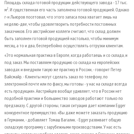
Площадь склада готовой продукции действующего завода - 17 тыс.
2
м
. И существенная его часть заполнена готовой продукцией. Однако
г-н Лыюров посетовал, что этого запаса пока хватает лишь на
неделю-две, чтобы удовлетворить потребности постоянных
заказчиков. Его австрийские коллеги считают, что склад должен
быть заполнен готовой продукцией настолько, чтобы минимум
месяц, а то и два, бесперебойно осуществлять отгрузки клиентам.
«Это нормальная практика в Европе, когда работаешь и со склада, и
под заказ. Мы поставляем продукцию со склада на европейских
заводах и внедрили такую же практику в России, - говорит Петер
Вайсмайр. - Клиенты могут сделать заказ по телефону, по
электронной почте или по факсу, мы готовы - у нас на складе всегда
есть продукция». Австрийцев вообще удивляет, что в России нет
подобной практики и большинство заводов работают только по
предзаказу. С другой стороны, такая ситуация дает компании Egger
конкурентное преимущество. «Вы даже можете заказать продукцию
в Германии, - добавляет Томаш Вагалик. - Egger развивает общую
складскую программу с зарубежными производствами. У нас есть