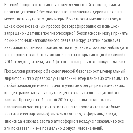
Евгений Лыюров отметил связь между чистотой в помещениях и
производственной безопасностью - взвешенная деревянная пыль
может вспыхнуть от одной искры. В частности, именно поэтому в
цехах короткотактных прессов фотографирование со вспышкой
запрещено - датчики противопожарной безопасности могут принять
яркий источник направленного света за искру. За этим последует
аварийная остановка производства и тушение «пожара» (наблюдать
этот процесс в действии можно было на открытии одной из линий в
2011 году, когда нерадивый фотограф направил вспышку на датчик).
Продолжив разговор об экологической безопасности, генеральный
директор «Эггер древпродукт Гагарин» Петер Вайсмайр отметил, что
любой желающий может принять участие в регулярных измерениях
концентрации загрязняющих веществ в санитарно-защитной зоне
завода. Проведенный весной 2015 года анализ содержания
взвешенных частиц (стоит отметить, что проводятся подобные
анализы ежеквартально), диоксида углерода, формальдегида,
диоксида и оксида азота в атмосферном воздухе показал, что все
эти показатели ниже предельно допустимых значений.