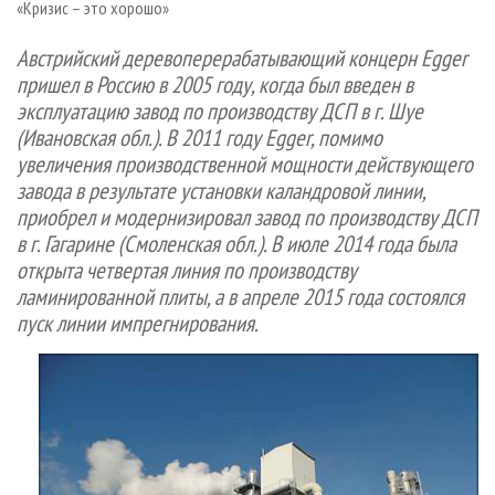
«Кризис – это хорошо»
СУШКА ДРЕВЕСИНЫ
ПЕРСОНЫ
КОНТАКТЫ
РЕКЛАМА
ПРОИЗВОДСТВО ДРЕВЕСНЫХ ПЛИТ
МОБИЛЬНЫЕ ВЫСТАВКИ
Австрийский деревоперерабатывающий концерн Egger
РЕКЛАМА НА САЙТЕ
пришел в Россию в 2005 году, когда был введен в
ДЕРЕВЯННОЕ ДОМОСТРОЕНИЕ
ОФИЦИАЛЬНЫЕ ДЕЛЕГАЦИИ
эксплуатацию завод по производству ДСП в г. Шуе
ПРОИЗВОДСТВО МЕБЕЛИ
ПРИОРИТЕТНЫЕ ИНВЕСТПРОЕКТЫ
(Ивановская обл.).
В 2011 году Egger, помимо
БИОЭНЕРГЕТИКА
увеличения производственной мощности действующего
RUSSIAN FORESTRY REVIEW
завода в результате установки каландровой линии,
ЦБП
ГАЗЕТА ЛЕСПРОМФОРУМ
приобрел и модернизировал завод по производству ДСП
ИНСТРУМЕНТ И МАТЕРИАЛЫ
БИБЛИОТЕКА СПЕЦИАЛИСТА
в г. Гагарине (Смоленская обл.). В июле 2014 года была
открыта четвертая линия по производству
ламинированной плиты, а в апреле 2015 года состоялся
пуск линии импрегнирования.