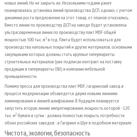
новых линий. Но не закрыть их. Несколькими годами ранее
планировалась установка линий производства ДСП, однако, с учетом
динамики роста предложения на этот товар, от планов отказались.
Вместо линии по производству ДСП на заводе будет установлена
ультрасовременная линия по производству плит MDF общей
3
мощностью 500 тыс. м
в год. Плита будет использоваться для
производства напольных покрытий и других материалов, основными
закупщиками которых должны стать крупные гипермаркеты
строительных материалов (уже подписан контракт на поставку
продукции в гипермаркеты OBI) и компании мебельной
промышленности.
Помимо пресса для производства плит MDF, гагаринский завод в
процессе модернизации обзаведется двумя новыми линиями
ламинирования и линией шлифования. В будущем планируется
запустить вторую линию импрегнирования, мощность которой - 120
2
тыс. м
бумаги в сутки - должна полностью покрыть потребности
обоих российских заводов - в Гагарине и Шуе в подобном материале.
Чистота, экология, безопасность