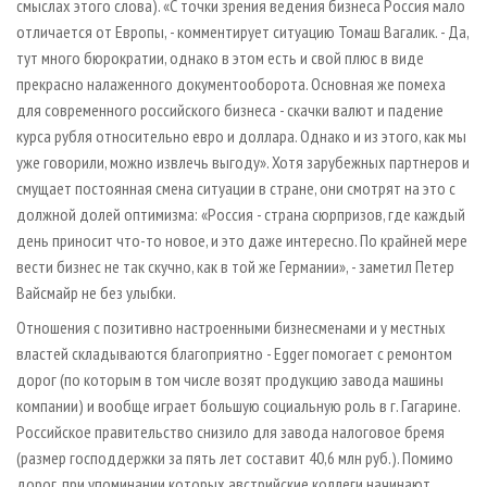
смыслах этого слова). «С точки зрения ведения бизнеса Россия мало
отличается от Европы, - комментирует ситуацию Томаш Вагалик. - Да,
тут много бюрократии, однако в этом есть и свой плюс в виде
прекрасно налаженного документооборота. Основная же помеха
для современного российского бизнеса - скачки валют и падение
курса рубля относительно евро и доллара. Однако и из этого, как мы
уже говорили, можно извлечь выгоду». Хотя зарубежных партнеров и
смущает постоянная смена ситуации в стране, они смотрят на это с
должной долей оптимизма: «Россия - страна сюрпризов, где каждый
день приносит что-то новое, и это даже интересно. По крайней мере
вести бизнес не так скучно, как в той же Германии», - заметил Петер
Вайсмайр не без улыбки.
Отношения с позитивно настроенными бизнесменами и у местных
властей складываются благоприятно - Egger помогает с ремонтом
дорог (по которым в том числе возят продукцию завода машины
компании) и вообще играет большую социальную роль в г. Гагарине.
Российское правительство снизило для завода налоговое бремя
(размер господдержки за пять лет составит 40,6 млн руб.). Помимо
дорог, при упоминании которых австрийские коллеги начинают