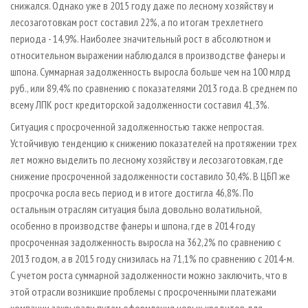
снижался. Однако уже в 2015 году даже по лесному хозяйству и
лесозаготовкам рост составил 22%, а по итогам трехлетнего
периода - 14,9%. Наиболее значительный рост в абсолютном и
относительном выражении наблюдался в производстве фанеры и
шпона. Суммарная задолженность выросла больше чем на 100 млрд
руб., или 89,4% по сравнению с показателями 2013 года. В среднем по
всему ЛПК рост кредиторской задолженности составил 41,3%.
Ситуация с просроченной задолженностью также непростая.
Устойчивую тенденцию к снижению показателей на протяжении трех
лет можно выделить по лесному хозяйству и лесозаготовкам, где
снижение просроченной задолженности составило 30,4%. В ЦБП же
просрочка росла весь период и в итоге достигла 46,8%. По
остальным отраслям ситуация была довольно волатильной,
особенно в производстве фанеры и шпона, где в 2014 году
просроченная задолженность выросла на 362,2% по сравнению с
2013 годом, а в 2015 году снизилась на 71,1% по сравнению с 2014-м.
С учетом роста суммарной задолженности можно заключить, что в
этой отрасли возникшие проблемы с просроченными платежами
компании закрывали путем оформления новых кредитов для