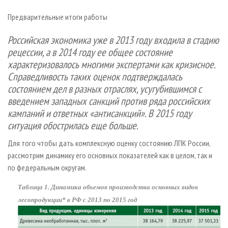
СУШКА ДРЕВЕСИНЫ
ПЕРСОНЫ
КОНТАКТЫ
РЕКЛАМА
Предварительные итоги работы
ПРОИЗВОДСТВО ДРЕВЕСНЫХ ПЛИТ
МОБИЛЬНЫЕ ВЫСТАВКИ
РЕКЛАМА НА САЙТЕ
Российская экономика уже в 2013 году входила в стадию
ДЕРЕВЯННОЕ ДОМОСТРОЕНИЕ
ОФИЦИАЛЬНЫЕ ДЕЛЕГАЦИИ
рецессии, а в 2014 году ее общее состояние
ПРОИЗВОДСТВО МЕБЕЛИ
ПРИОРИТЕТНЫЕ ИНВЕСТПРОЕКТЫ
характеризовалось многими экспертами как кризисное.
БИОЭНЕРГЕТИКА
RUSSIAN FORESTRY REVIEW
Справедливость таких оценок подтверждалась
состоянием дел в разных отраслях, усугубившимся с
ЦБП
ГАЗЕТА ЛЕСПРОМФОРУМ
введением западных санкций против ряда российских
ИНСТРУМЕНТ И МАТЕРИАЛЫ
БИБЛИОТЕКА СПЕЦИАЛИСТА
кампаний и ответных «антисанкций». В 2015 году
ситуация обострилась еще больше.
Для того чтобы дать комплексную оценку состоянию ЛПК России,
рассмотрим динамику его основных показателей как в целом, так и
по федеральным округам.
Таблица 1. Динамика объемов производства основных видов
лесопродукции* в РФ с 2013 по 2015 год