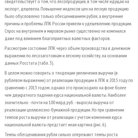
свидетельствует о том, что лесопродукция, в том числе идущая на
экспорт, дешевела. Повышение индексов цен на лесную продукцию
было обусловлено только обесцениванием рубля, а внутренние
причины и проблемы ЛПК России привели к удешевлению продукции.
Спрос на внутреннем и мировом рынке существенно не изменился
даже под влиянием благоприятных валютных факторов.
Рассмотрим состояние ЛПК через объем производства в денежном
выражении по лесозаготовкам и лесному хозяйству, на основании
данных Росстата (табл. 3).
В целом можно говорить о тенденции увеличения выручки (в
рублевом выражении) от реализации продукции в ЛПК в 2015 году по
сравнению с 2013 годом, однако это происходило на фоне более
чем двукратного падения курса национальной валюты. Наиболее
значительно - почти на 100 млрд руб. - выросла выручка от
реализации целлюлозно-бумажной продукции. Но при сравнении
темпов роста выручки от реализации с учетом изменения курса
национальной валюты предстает иная картина (рис. 6).
Темпы обесценивания рубля сильно опережают темпы роста