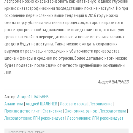
леспроме можно охарактеризовать как негативную, однако глубокий
кризис с катастрофическими последствиями пока не наступил. Но при
сохранении перечисленных выше тенденций в 2016 году можно
ожидать усугубления негативных процессов, которое выразится в
росте просроченной задолженности вследствие того, что наступят
сроки платежей по перекредитованию, а новые источники заемных
средств будут недоступны. Также можно ожидать сокращения
выручки от реализации продукции и убыточности производства
шпона и фанеры в среднем по отрасли. Более детально итоги можно
будет подвести после сдачи отчетности крупнейшими компаниями
ЛПК.
Андрей ШАЛЬНЕВ
Автор:
Андрей ШАЛЬНЕВ
Аналитика
|
Андрей ШАЛЬНЕВ
|
Лесозаготовка
|
Лесопиление
|
Производство плит
|
Статистика
|
Экономика, рынок
|
Лесозаготовка
|
Лесозаготовка: ЛПИ рекомендует
|
Лесопиление: ЛПИ рекомендует
НОВОСТИ ПО ТЕМЕ