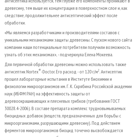
антисептика используется, тем глубже его компоненты проникают в
древесину, тем выше их концентрация в поверхностном слое и, как
следствие, продолжительнее антисептический эффект после
обработки.
«Мы являемся разработчиками и производителями составов с
уникальными механизмами защиты древесины. С пуском нового сайта
компании наши потенциальные потребители получили возможность
узнать об этих механизмах», - подчеркнула Елена Мокеева.
Для первичной обработки древесины можно использовать также
®
2
антисептик Nortex
-Doctor. Его расход - от 120 г/м
. Антисептик
прошел лабораторные испытания в Институте биохимии и
физиологии микроорганизмов им. Г. К. Скрябина Российской академии
наук (ИБФМ РАН) на эффективность защиты от
деревоокрашивающих и плесневых грибков (требования ГОСТ
30028.4-2006). В составе препарата комплекс трудновымываемых
биоцидных добавок (веществ, предназначенных для борьбы с
микроорганизмами, разрушающими древесину). Под действием
ферментов микроорганизмов биоцид точечно высвобождается