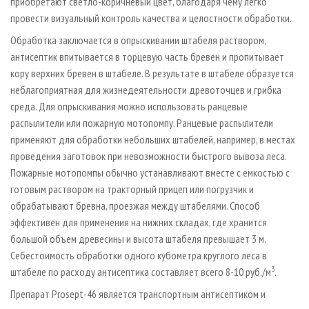
приобретают светло-коричневый цвет, благодаря чему легко
провести визуальный контроль качества и целостности обработки.
Обработка заключается в опрыскивании штабеля раствором,
антисептик впитывается в торцевую часть бревен и пропитывает
кору верхних бревен в штабеле. В результате в штабеле образуется
неблагоприятная для жизнедеятельности древоточцев и грибка
среда. Для опрыскивания можно использовать ранцевые
распылители или пожарную мотопомпу. Ранцевые распылители
применяют для обработки небольших штабелей, например, в местах
проведения заготовок при невозможности быстрого вывоза леса.
Пожарные мотопомпы обычно устанавливают вместе с емкостью с
готовым раствором на тракторный прицеп или погрузчик и
обрабатывают бревна, проезжая между штабелями. Способ
эффективен для применения на нижних складах, где хранится
большой объем древесины и высота штабеля превышает 3 м.
Себестоимость обработки одного кубометра круглого леса в
3
штабеле по расходу антисептика составляет всего 8-10 руб./м
.
Препарат Prosept-46 является транспортным антисептиком и