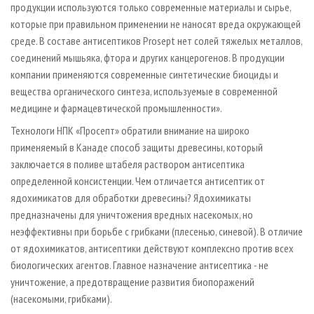
продукции используются только современные материалы и сырье,
которые при правильном применении не наносят вреда окружающей
среде. В составе антисептиков Prosept нет солей тяжелых металлов,
соединений мышьяка, фтора и других канцерогенов. В продукции
компании применяются современные синтетические биоциды и
вещества органического синтеза, используемые в современной
медицине и фармацевтической промышленности».
Технологи НПК «Просепт» обратили внимание на широко
применяемый в Канаде способ защиты древесины, который
заключается в поливе штабеля раствором антисептика
определенной консистенции. Чем отличается антисептик от
ядохимикатов для обработки древесины? Ядохимикаты
предназначены для уничтожения вредных насекомых, но
неэффективны при борьбе с грибками (плесенью, синевой). В отличие
от ядохимикатов, антисептики действуют комплексно против всех
биологических агентов. Главное назначение антисептика - не
уничтожение, а предотвращение развития биопоражений
(насекомыми, грибками).