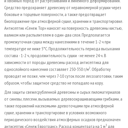
и хвойных пород от растрескивания и линейного деформирования.
Средство предохраняет древесину от неравномерной усушки через
боковые и торцевые поверхности, а также предотвращает
биопоражение при атмосферной сушке, хранении и транспортировке.
Антисептик «Сенеж Тор» наносят на поверхность древесины кистью,
валиком или распылителем в один-два слоя. Предполагается
промежуточная сушка между нанесениями в течение 1-2 ч при
температуре не ниже 5°С. Продолжительность периода высыхания
состава - 1-2 ч, продолжительность сушки - не менее 24 ч. В
зависимости от породы древесины расход антисептика для
2
однослойного нанесения составляет 250-350 г/м
. Обработку
проводят не позже, чем через 7-10 суток после лесозаготовки, таким
образом, чтобы защитное средство не попадало на кору.
Для защиты свежесрубленной древесины и сырых пиломатериалов
от синевы, плесени, вызываемых деревоокрашивающими грибками, а
также поражений насекомыми-древоточцами при атмосферной
сушке, хранении и транспортировке в условиях возможного
периодического воздействия атмосферных осадков предназначен
3
антисептик «Сенеж Евротранс». Расход концентрата на 1 м
для