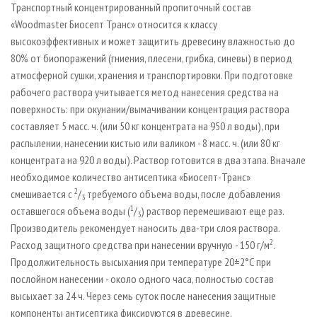
Транспортный концентрированный пропиточный состав
«Woodmaster Биосепт Транс» относится к классу
высокоэффективных и может защитить древесину влажностью до
80% от биопоражений (гниения, плесени, грибка, синевы) в период
атмосферной сушки, хранения и транспортировки. При подготовке
рабочего раствора учитывается метод нанесения средства на
поверхность: при окунании/вымачивании концентрация раствора
составляет 5 масс. ч. (или 50 кг концентрата на 950 л воды), при
распылении, нанесении кистью или валиком - 8 масс. ч. (или 80 кг
концентрата на 920 л воды). Раствор готовится в два этапа. Вначале
необходимое количество антисептика «Биосепт-Транс»
2
смешивается с
/
требуемого объема воды, после добавления
3
1
оставшегося объема воды (
/
) раствор перемешивают еще раз.
3
Производитель рекомендует наносить два-три слоя раствора.
2
Расход защитного средства при нанесении вручную - 150 г/м
.
Продолжительность высыхания при температуре 20±2°С при
послойном нанесении - около одного часа, полностью состав
высыхает за 24 ч. Через семь суток после нанесения защитные
компоненты антисептика фиксируются в древесине.