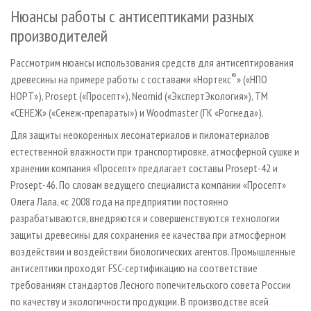
Нюансы работы с антисептиками разных
производителей
Рассмотрим нюансы использования средств для антисептирования
®
древесины на примере работы с составами «Нортекс
» («НПО
НОРТ»), Prosept («Просепт»), Neomid («ЭкспертЭкология»), ТМ
«СЕНЕЖ» («Сенеж-препараты») и Woodmaster (ГК «Рогнеда»).
Для защиты неокоренных лесоматериалов и пиломатериалов
естественной влажности при транспортировке, атмосферной сушке и
хранении компания «Просепт» предлагает составы Prosept-42 и
Prosept-46. По словам ведущего специалиста компании «Просепт»
Олега Лала, «с 2008 года на предприятии постоянно
разрабатываются, внедряются и совершенствуются технологии
защиты древесины для сохранения ее качества при атмосферном
воздействии и воздействии биологических агентов. Промышленные
антисептики проходят FSC-сертификацию на соответствие
требованиям стандартов Лесного попечительского совета России
по качеству и экологичности продукции. В производстве всей