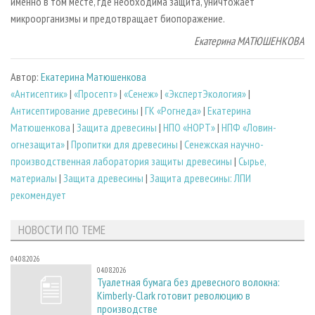
именно в том месте, где необходима защита, уничтожает
микроорганизмы и предотвращает биопоражение.
Екатерина МАТЮШЕНКОВА
Автор:
Екатерина Матюшенкова
«Антисептик»
|
«Просепт»
|
«Сенеж»
|
«ЭкспертЭкология»
|
Антисептирование древесины
|
ГК «Рогнеда»
|
Екатерина
Матюшенкова
|
Защита древесины
|
НПО «НОРТ»
|
НПФ «Ловин-
огнезащита»
|
Пропитки для древесины
|
Сенежская научно-
производственная лаборатория защиты древесины
|
Сырье,
материалы
|
Защита древесины
|
Защита древесины: ЛПИ
рекомендует
НОВОСТИ ПО ТЕМЕ
04.08.2026
04.08.2026
Туалетная бумага без древесного волокна:
Kimberly-Clark готовит революцию в
производстве