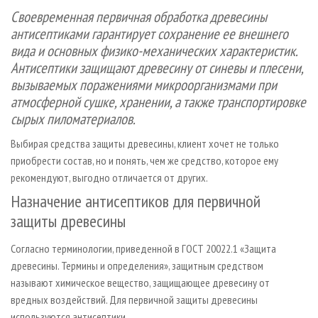
СУШКА ДРЕВЕСИНЫ
ПЕРСОНЫ
КОНТАКТЫ
РЕКЛАМА
Своевременная первичная обработка древесины
антисептиками гарантирует сохранение ее внешнего
ПРОИЗВОДСТВО ДРЕВЕСНЫХ ПЛИТ
МОБИЛЬНЫЕ ВЫСТАВКИ
РЕКЛАМА НА САЙТЕ
вида и основных физико-механических характеристик.
ДЕРЕВЯННОЕ ДОМОСТРОЕНИЕ
ОФИЦИАЛЬНЫЕ ДЕЛЕГАЦИИ
Антисептики защищают древесину от синевы и плесени,
ПРОИЗВОДСТВО МЕБЕЛИ
ПРИОРИТЕТНЫЕ ИНВЕСТПРОЕКТЫ
вызываемых поражениями микроорганизмами при
атмосферной сушке, хранении, а также транспортировке
БИОЭНЕРГЕТИКА
RUSSIAN FORESTRY REVIEW
сырых пиломатериалов.
ЦБП
ГАЗЕТА ЛЕСПРОМФОРУМ
Выбирая средства защиты древесины, клиент хочет не только
ИНСТРУМЕНТ И МАТЕРИАЛЫ
БИБЛИОТЕКА СПЕЦИАЛИСТА
приобрести состав, но и понять, чем же средство, которое ему
рекомендуют, выгодно отличается от других.
Назначение антисептиков для первичной
защиты древесины
Согласно терминологии, приведенной в ГОСТ 20022.1 «Защита
древесины. Термины и определения», защитным средством
называют химическое вещество, защищающее древесину от
вредных воздействий. Для первичной защиты древесины
используются антисептики.