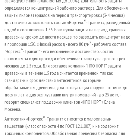
свежесрубленной (влажностью до 100%). Длительность защиты
определяется концентрацией рабочего раствора. Для обеспечения
защиты пиломатериалов на период транспортировки (3-4 месяца)
®
достаточно использовать состав «Нортекс
-Транзит», разведенный
водой в соотношении 1:35. Если нужна защита на период хранения
древесины сроком до шести месяцев, то разводить концентрат надо
2
в пропорции 1:30. «Низкий расход - всего 80 г/м
- рабочего состава
®
"Нортекс
-Транзит" - его несомненное достоинство. Состав
наносится за один проход и обеспечивает защиту на срок от трех
месяцев до 1,5 года. Для составов компании "НПО НОРТ" защита
древесины в течение 1,5 года считается временной, так как
стандартный срок действия антисептиков, которыми
обрабатывается древесина, для эксплуатации снаружи - от пяти до
десяти лет, а для эксплуатации внутри помещений - до 25 лет», -
говорит специалист поддержки клиентов «НПО НОРТ» Елена
Мокеева.
®
Антисептик «Нортекс
-Транзит» относится к малоопасным
веществам (класс опасности 4 по ГОСТ 12.1.007) и не содержит
токсичных компонентов. Обработанная древесина безопасна для