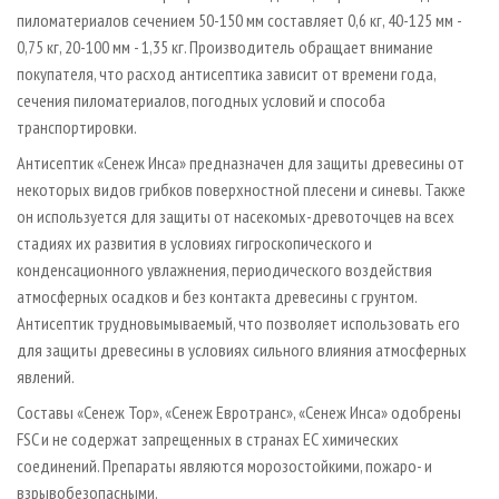
пиломатериалов сечением 50-150 мм составляет 0,6 кг, 40-125 мм -
0,75 кг, 20-100 мм - 1,35 кг. Производитель обращает внимание
покупателя, что расход антисептика зависит от времени года,
сечения пиломатериалов, погодных условий и способа
транспортировки.
Антисептик «Сенеж Инса» предназначен для защиты древесины от
некоторых видов грибков поверхностной плесени и синевы. Также
он используется для защиты от насекомых-древоточцев на всех
стадиях их развития в условиях гигроскопического и
конденсационного увлажнения, периодического воздействия
атмосферных осадков и без контакта древесины с грунтом.
Антисептик трудновымываемый, что позволяет использовать его
для защиты древесины в условиях сильного влияния атмосферных
явлений.
Составы «Сенеж Тор», «Сенеж Евротранс», «Сенеж Инса» одобрены
FSC и не содержат запрещенных в странах ЕС химических
соединений. Препараты являются морозостойкими, пожаро- и
взрывобезопасными.