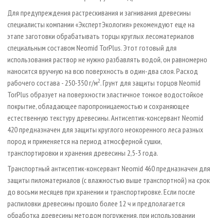
Для предупреждения растрескивания и загнивания древесины
специалисты компании «ЭкспертЭкология» рекомендуют еще на
этапе заготовки обрабатывать торцы круглых лесоматериалов
специальным составом Neomid TorPlus. Этот готовый для
использования раствор не нужно разбавлять водой, он равномерно
наносится вручную на всю поверхность в один-два слоя. Расход
2
рабочего состава - 250-350 г/м
. Грунт для защиты торцов Neomid
TorPlus образует на поверхности эластичное тонкое водостойкое
покрытие, обладающее паропроницаемостью и сохраняющее
естественную текстуру древесины. Антисептик-консервант Neomid
420 предназначен для защиты круглого неокоренного леса разных
пород и применяется на период атмосферной сушки,
транспортировки и хранения древесины 2,5-3 года.
Транспортный антисептик-консервант Neomid 460 предназначен для
защиты пиломатериалов (с влажностью выше транспортной) на срок
до восьми месяцев при хранении и транспортировке. Если после
распиловки древесины прошло более 12 ч и предполагается
обработка древесины методом погружения, при использовании