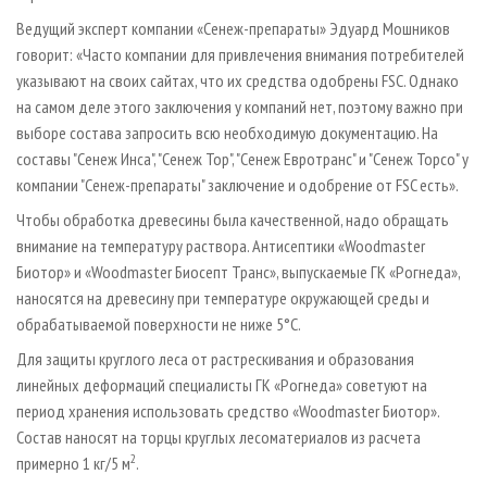
Ведущий эксперт компании «Сенеж-препараты» Эдуард Мошников
говорит: «Часто компании для привлечения внимания потребителей
указывают на своих сайтах, что их средства одобрены FSC. Однако
на самом деле этого заключения у компаний нет, поэтому важно при
выборе состава запросить всю необходимую документацию. На
составы "Сенеж Инса", "Сенеж Тор", "Сенеж Евротранс" и "Сенеж Торсо" у
компании "Сенеж-препараты" заключение и одобрение от FSC есть».
Чтобы обработка древесины была качественной, надо обращать
внимание на температуру раствора. Антисептики «Woodmaster
Биотор» и «Woodmaster Биосепт Транс», выпускаемые ГК «Рогнеда»,
наносятся на древесину при температуре окружающей среды и
обрабатываемой поверхности не ниже 5°С.
Для защиты круглого леса от растрескивания и образования
линейных деформаций специалисты ГК «Рогнеда» советуют на
период хранения использовать средство «Woodmaster Биотор».
Состав наносят на торцы круглых лесоматериалов из расчета
2
примерно 1 кг/5 м
.