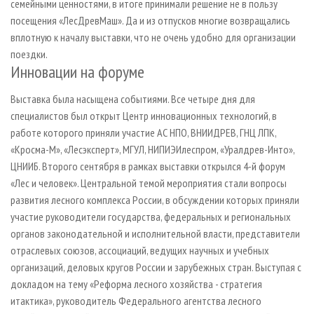
семейными ценностями, в итоге принимали решение не в пользу
посещения «ЛесДревМаш». Да и из отпусков многие возвращались
вплотную к началу выставки, что не очень удобно для организации
поездки.
Инновации на форуме
Выставка была насыщена событиями. Все четыре дня для
специалистов был открыт Центр инновационных технологий, в
работе которого приняли участие АС НПО, ВНИИДРЕВ, ГНЦ ЛПК,
«Кросма-М», «Лесэксперт», МГУЛ, НИПИЭИлеспром, «Уралдрев-Инто»,
ЦНИИБ. Второго сентября в рамках выставки открылся 4-й форум
«Лес и человек». Центральной темой мероприятия стали вопросы
развития лесного комплекса России, в обсуждении которых приняли
участие руководители государства, федеральных и региональных
органов законодательной и исполнительной власти, представители
отраслевых союзов, ассоциаций, ведущих научных и учебных
организаций, деловых кругов России и зарубежных стран. Выступая с
докладом на тему «Реформа лесного хозяйства - стратегия
итактика», руководитель Федерального агентства лесного