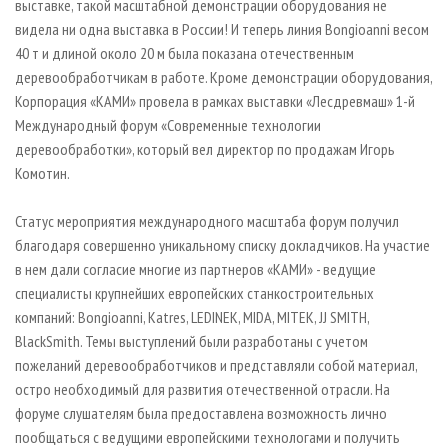
выставке, такой масштабной демонстрации оборудования не
видела ни одна выставка в России! И теперь линия Bongioanni весом
40 т и длиной около 20 м была показана отечественным
деревообработчикам в работе. Кроме демонстрации оборудования,
Корпорация «КАМИ» провела в рамках выставки «Лесдревмаш» 1-й
Международный форум «Современные технологии
деревообработки», который вел директор по продажам Игopь
Koмoтин.
Статус мероприятия международного масштаба форум получил
благодаря совершенно уникальному списку докладчиков. На участие
в нем дали согласие многие из партнеров «КАМИ» - ведущие
специалисты крупнейших европейских станкостроительных
компаний: Bongioanni, Katres, LEDINEK, MIDA, MITEK, JJ SMITH,
BlackSmith. Темы выступлений были разработаны с учетом
пожеланий деревообработчиков и представляли собой материал,
остро необходимый для развития отечественной отрасли. На
форуме слушателям была предоставлена возможность лично
пообщаться с ведущими европейскими технологами и получить