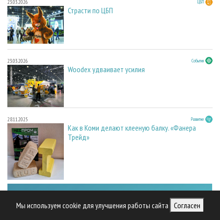
23.03.2026
ЦБП
Страсти по ЦБП
23.03.2026
События
Woodex удваивает усилия
28.11.2025
Развитие
Как в Коми делают клееную балку. «Фанера
Трейд»
Мы используем cookie для улучшения работы сайта
Согласен