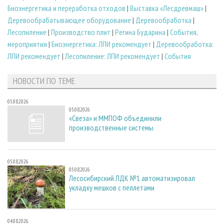
Биoэнергетика и переработка отходов
|
Выставка «Лесдревмаш»
|
Деревообрабатывающее оборудование
|
Деревообработка
|
Лесопиление
|
Производство плит
|
Регина Бударина
|
События,
мероприятия
|
Биоэнергетика: ЛПИ рекомендует
|
Деревообработка:
ЛПИ рекомендует
|
Лесопиление: ЛПИ рекомендует
|
События
НОВОСТИ ПО ТЕМЕ
05.08.2026
05.08.2026
«Свеза» и ММПОФ объединили
производственные системы
05.08.2026
05.08.2026
Лесосибирский ЛДК №1 автоматизировал
укладку мешков с пеллетами
04.08.2026