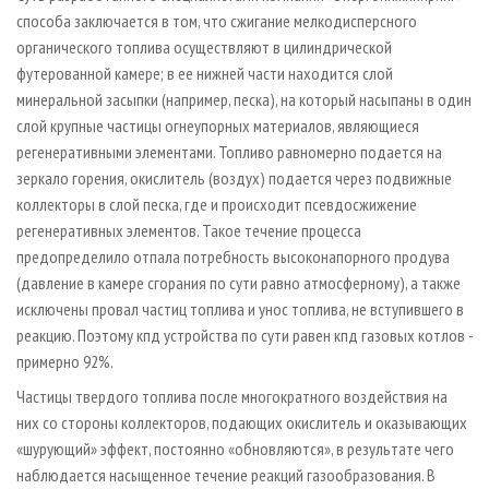
способа заключается в том, что сжигание мелкодисперсного
органического топлива осуществляют в цилиндрической
футерованной камере; в ее нижней части находится слой
минеральной засыпки (например, песка), на который насыпаны в один
слой крупные частицы огнеупорных материалов, являющиеся
регенеративными элементами. Топливо равномерно подается на
зеркало горения, окислитель (воздух) подается через подвижные
коллекторы в слой песка, где и происходит псевдосжижение
регенеративных элементов. Такое течение процесса
предопределило отпала потребность высоконапорного продува
(давление в камере сгорания по сути равно атмосферному), а также
исключены провал частиц топлива и унос топлива, не вступившего в
реакцию. Поэтому кпд устройства по сути равен кпд газовых котлов -
примерно 92%.
Частицы твердого топлива после многократного воздействия на
них со стороны коллекторов, подающих окислитель и оказывающих
«шурующий» эффект, постоянно «обновляются», в результате чего
наблюдается насыщенное течение реакций газообразования. В