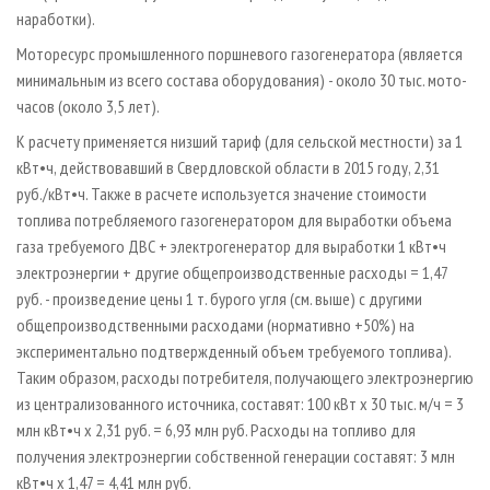
наработки).
Моторесурс промышленного поршневого газогенератора (является
минимальным из всего состава оборудования) - около 30 тыс. мото-
часов (около 3,5 лет).
К расчету применяется низший тариф (для сельской местности) за 1
кВт•ч, действовавший в Свердловской области в 2015 году, 2,31
руб./кВт•ч. Также в расчете используется значение стоимости
топлива потребляемого газогенератором для выработки объема
газа требуемого ДВС + электрогенератор для выработки 1 кВт•ч
электроэнергии + другие общепроизводственные расходы = 1,47
руб. - произведение цены 1 т. бурого угля (см. выше) с другими
общепроизводственными расходами (нормативно +50%) на
экспериментально подтвержденный объем требуемого топлива).
Таким образом, расходы потребителя, получающего электроэнергию
из централизованного источника, составят: 100 кВт х 30 тыс. м/ч = 3
млн кВт•ч х 2,31 руб. = 6,93 млн руб. Расходы на топливо для
получения электроэнергии собственной генерации составят: 3 млн
кВт•ч х 1,47 = 4,41 млн руб.