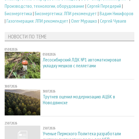
Производство, технологии, оборудование
|
Сергей Передерий
|
Биоэнергетика
|
Биоэнергетика: ЛПИ рекомендует
|
Вадим Никифоров
|
Газогенерация: ЛПИ рекомендует
|
Олег Мурашко
|
Сергей Чуваев
НОВОСТИ ПО ТЕМЕ
05.08.2026
05.08.2026
Лесосибирский ЛДК №1 автоматизировал
укладку мешков с пеллетами
30.07.2026
30.07.2026
Трутнев оценил модернизацию АЦБК в
Новодвинске
23.07.2026
23.07.2026
Ученые Пермского Политеха разработали