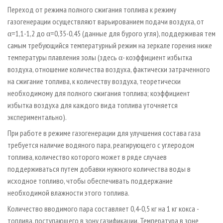
Переход от режима полного сжигания топлива к режиму
газогенерации осуществляют варьированием подачи воздуха, от
α=1,1-1,2 до α=0,35-0,45 (данные для бурого угля), поддерживая тем
самым требующийся температурный режим на зеркале горения ниже
температуры плавления золы (здесь α- коэффициент избытка
воздуха, отношение количества воздуха, фактически затраченного
на сжигание топлива, к количеству воздуха, теоретически
необходимому для полного сжигания топлива; коэффициент
избытка воздуха для каждого вида топлива уточняется
экспериментально).
При работе в режиме газогенерации для улучшения состава газа
требуется наличие водяного пара, реагирующего с углеродом
топлива, количество которого может в ряде случаев
поддерживаться путем добавки нужного количества воды в
исходное топливо, чтобы обеспечивать поддержание
необходимой влажности этого топлива.
Количество вводимого пара составляет 0,4-0,5 кг на 1 кг кокса -
топлива, поступающего в зону газификации. Температура в зоне