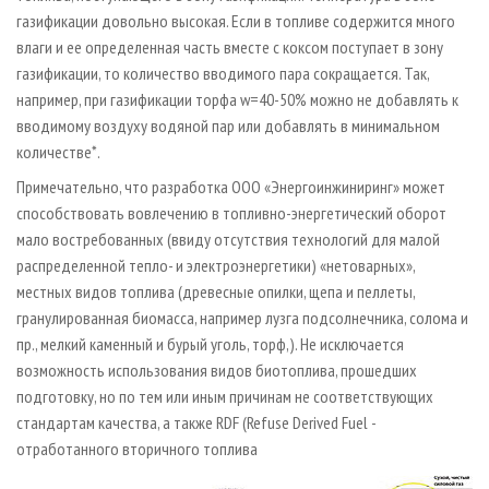
газификации довольно высокая. Если в топливе содержится много
влаги и ее определенная часть вместе с коксом поступает в зону
газификации, то количество вводимого пара сокращается. Так,
например, при газификации торфа w=40-50% можно не добавлять к
вводимому воздуху водяной пар или добавлять в минимальном
количестве*.
Примечательно, что разработка ООО «Энергоинжиниринг» может
способствовать вовлечению в топливно-энергетический оборот
мало востребованных (ввиду отсутствия технологий для малой
распределенной тепло- и электроэнергетики) «нетоварных»,
местных видов топлива (древесные опилки, щепа и пеллеты,
гранулированная биомасса, например лузга подсолнечника, солома и
пр., мелкий каменный и бурый уголь, торф,). Не исключается
возможность использования видов биотоплива, прошедших
подготовку, но по тем или иным причинам не соответствующих
стандартам качества, а также RDF (Refuse Derived Fuel -
отработанного вторичного топлива