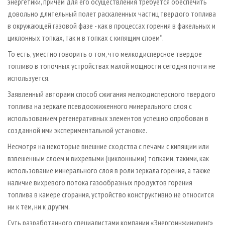
энергетики, причем для его осуществления требуется обеспечить
довольно длительный полет раскаленных частиц твердого топлива
в окружающей газовой фазе - как в процессах горения в факельных и
циклонных топках, так и в топках с кипящим слоем*.
То есть, уместно говорить о том, что мелкодисперсное твердое
топливо в топочных устройствах малой мощности сегодня почти не
используется.
Заявленный авторами способ сжигания мелкодисперсного твердого
топлива на зеркале псевдоожиженного минерального слоя с
использованием регенеративных элементов успешно опробован в
созданной ими экспериментальной установке.
Несмотря на некоторые внешние сходства с печами с кипящим или
взвешенным слоем и вихревыми (циклонными) топками, такими, как
использование минерального слоя в роли зеркала горения, а также
наличие вихревого потока газообразных продуктов горения
топлива в камере сгорания, устройство конструктивно не относится
ни к тем, ни к другим.
Суть разработанного специалистами компании «Энергоинжиниринг»