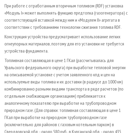
При работе с отработанным вторичным топливом (RDF) установка
«Модуль I» может выполнять функцию предтопка (газогенератора) с
соответствующей вставкой между ним и «Модулем II» агрегата в
соответствии с требованиями технологии сжигания топлива RDF.
Конструкция устройства предусматривает использование легких
огнеупорных материалов, поэтому для его установки не требуется
устройства фундамента.
Топливная составляющая в цене 1 ГКал (рассчитывалась для
Уральского федерального округа) при выработке тепловой энергии
на описываемой установке с учетом заявленного кпд и цен на
используемые виды топлива и их доставки (в радиусе до 1000 км)
комбинированно разными видами транспорта в ряде расчетов (по
отдельным снабжающим организациям) приближается к
аналогичному показателю при выработке на трубопроводном
природном газе. (Для справки: топливная составляющая в цене 1
ГКал при выработке на природном трубопроводном газе
(исключительно для районов с газовым котельным парком) в
Свердловской обл. - около 580 руб., в Курганской обл. - около 435