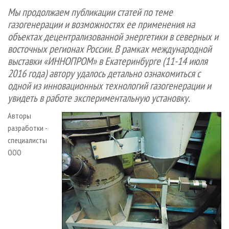
СУШКА ДРЕВЕСИНЫ
ПЕРСОНЫ
КОНТАКТЫ
РЕКЛАМА
Мы продолжаем публикации статей по теме
газогенерации и возможностях ее применения на
ПРОИЗВОДСТВО ДРЕВЕСНЫХ ПЛИТ
МОБИЛЬНЫЕ ВЫСТАВКИ
РЕКЛАМА НА САЙТЕ
объектах децентрализованной энергетики в северных и
ДЕРЕВЯННОЕ ДОМОСТРОЕНИЕ
ОФИЦИАЛЬНЫЕ ДЕЛЕГАЦИИ
восточных регионах России. В рамках международной
ПРОИЗВОДСТВО МЕБЕЛИ
ПРИОРИТЕТНЫЕ ИНВЕСТПРОЕКТЫ
выставки «ИННОПРОМ» в Екатеринбурге (11-14 июля
2016 года) автору удалось детально ознакомиться с
БИОЭНЕРГЕТИКА
RUSSIAN FORESTRY REVIEW
одной из инновационных технологий газогенерации и
ЦБП
ГАЗЕТА ЛЕСПРОМФОРУМ
увидеть в работе экспериментальную установку.
ИНСТРУМЕНТ И МАТЕРИАЛЫ
БИБЛИОТЕКА СПЕЦИАЛИСТА
Авторы
разработки -
специалисты
ООО