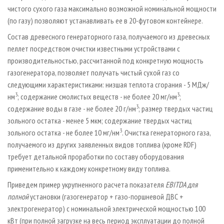
чистого сухого газа максимально возможной номинальной мощности
(по газу) позволяют устанавливать ее в 20-футовом контейнере.
Состав древесного генераторного газа, получаемого из древесных
пеллет посредством очистки известными устройствами с
производительностью, рассчитанной под конкретную мощность
газогенератора, позволяет получать чистый сухой газ со
следующими характеристиками: низшая теплота сгорания - 5 МДж/
3
3
нм
; содержание смолистых веществ - не более 20 мг/нм
;
3
содержание воды в газе - не более 20 г/нм
; размер твердых частиц
зольного остатка - менее 5 мкм; содержание твердых частиц
3
зольного остатка - не более 10 мг/нм
. Очистка генераторного газа,
получаемого из других заявленных видов топлива (кроме RDF)
требует детальной проработки по составу оборудования
применительно к каждому конкретному виду топлива.
Приведем пример укрупненного расчета показателя
EBITDA для
полной
установки (газогенератор + газо-поршневой ДВС +
электрогенератор) с номинальной электрической мощностью 100
кВт (при полной загрузке на весь период эксплуатации до полной