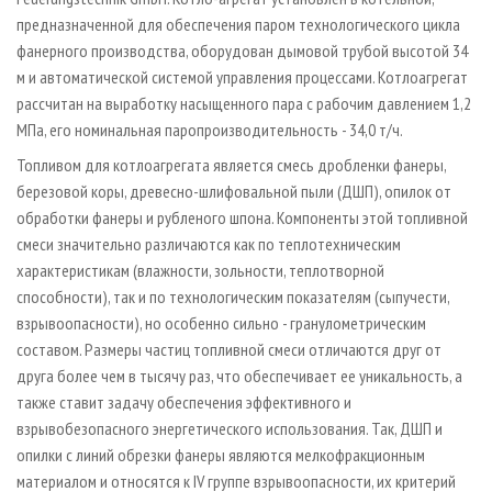
предназначенной для обеспечения паром технологического цикла
фанерного производства, оборудован дымовой трубой высотой 34
м и автоматической системой управления процессами. Котлоагрегат
рассчитан на выработку насыщенного пара с рабочим давлением 1,2
МПа, его номинальная паропроизводительность - 34,0 т/ч.
Топливом для котлоагрегата является смесь дробленки фанеры,
березовой коры, древесно-шлифовальной пыли (ДШП), опилок от
обработки фанеры и рубленого шпона. Компоненты этой топливной
смеси значительно различаются как по теплотехническим
характеристикам (влажности, зольности, теплотворной
способности), так и по технологическим показателям (сыпучести,
взрывоопасности), но особенно сильно - гранулометрическим
составом. Размеры частиц топливной смеси отличаются друг от
друга более чем в тысячу раз, что обеспечивает ее уникальность, а
также ставит задачу обеспечения эффективного и
взрывобезопасного энергетического использования. Так, ДШП и
опилки с линий обрезки фанеры являются мелкофракционным
материалом и относятся к IV группе взрывоопасности, их критерий