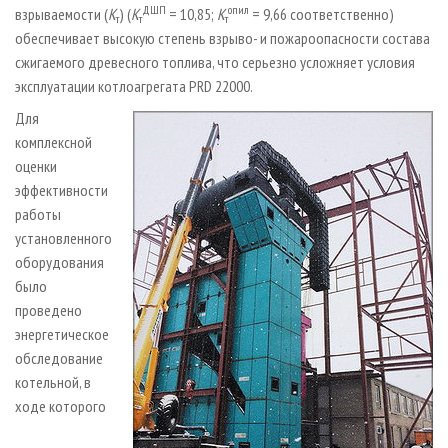
ДШП
опил
взрываемости (
К
) (
К
= 10,85;
К
= 9,66 соответственно)
т
т
т
обеспечивает высокую степень взрыво- и пожароопасности состава
сжигаемого древесного топлива, что серьезно усложняет условия
эксплуатации котлоагрегата PRD 22000.
Для
комплексной
оценки
эффективности
работы
установленного
оборудования
было
проведено
энергетическое
обследование
котельной, в
ходе которого