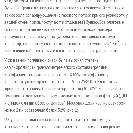
каждой зоны наклонно-переталкивающей решетки, поступает в
бункеры. Крупнодисперсная зола и шлак с колосниковой решетки, а
также зола, сепарирующаяся из газового потока при его развороте у
задней стены топки, поступают в отдельный бункер. Все очаговые
остатки, в том числе золовые частицы из-под экономайзера,
золоуловителя и воздухоподогревателя с помощью системы
3
транспортеров поступают в сборный контейнер емкостью 12 м
, при
заполнении которого зола и шлак вывозятся автотранспортом.
У сжигаемой топливной смеси была высокая степень
неоднородности гранулометрического состава (средний
коэффициент полидисперсности
n
= 0,655, а коэффициент,
-3
характеризующий крупность состава
b
= 3,258·10
). Влажность
древесного топлива была ниже проектной (30-32%), что связано с
большим содержанием в смеси мелких взрывоопасных фракций (ДШП
и опилок с линии обрезки фанеры). Массовая доля частиц размером
менее 2 мм составляла более 32% (рис. 1).
Результаты балансовых опытов показали, что конструкция
котлоагрегата и система автоматического регулирования режимов