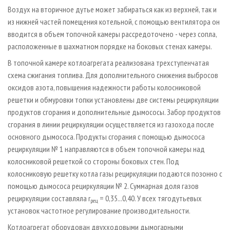
Воздух на вторичное дутье может забираться как из верхней, так и
из нижней частей помещения котельной, с помощью вентилятора он
вводится в объем топочной камеры рассредоточено - через сопла,
расположенные в шахматном порядке на боковых стенах камеры.
В топочной камере котлоагрегата реализована трехступенчатая
схема сжигания топлива. Для дополнительного снижения выбросов
оксидов азота, повышения надежности работы колосниковой
решетки и обмуровки топки установлены две системы рециркуляции
продуктов сгорания и дополнительные дымососы. Забор продуктов
сгорания в линии рециркуляции осуществляется из газохода после
основного дымососа. Продукты сгорания с помощью дымососа
рециркуляции № 1 направляются в объем топочной камеры над
колосниковой решеткой со стороны боковых стен. Под
колосниковую решетку котла газы рециркуляции подаются позонно с
помощью дымососа рециркуляции № 2. Суммарная доля газов
рециркуляции составляла r
= 0,35...0,40. У всех тягодутьевых
рец
установок частотное регулирование производительности.
Котлоагрегат оборудован двухходовыми дымогарными