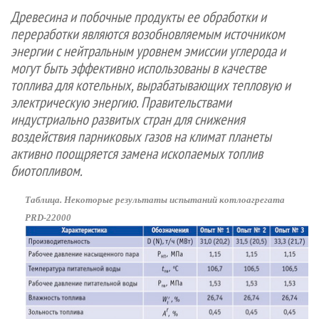
СУШКА ДРЕВЕСИНЫ
ПЕРСОНЫ
КОНТАКТЫ
РЕКЛАМА
Древесина и побочные продукты ее обработки и
переработки являются возобновляемым источником
ПРОИЗВОДСТВО ДРЕВЕСНЫХ ПЛИТ
МОБИЛЬНЫЕ ВЫСТАВКИ
РЕКЛАМА НА САЙТЕ
энергии с нейтральным уровнем эмиссии углерода и
ДЕРЕВЯННОЕ ДОМОСТРОЕНИЕ
ОФИЦИАЛЬНЫЕ ДЕЛЕГАЦИИ
могут быть эффективно использованы в качестве
ПРОИЗВОДСТВО МЕБЕЛИ
ПРИОРИТЕТНЫЕ ИНВЕСТПРОЕКТЫ
топлива для котельных, вырабатывающих тепловую и
электрическую энергию. Правительствами
БИОЭНЕРГЕТИКА
RUSSIAN FORESTRY REVIEW
индустриально развитых стран для снижения
ЦБП
ГАЗЕТА ЛЕСПРОМФОРУМ
воздействия парниковых газов на климат планеты
ИНСТРУМЕНТ И МАТЕРИАЛЫ
активно поощряется замена ископаемых топлив
БИБЛИОТЕКА СПЕЦИАЛИСТА
биотопливом.
Таблица. Некоторые результаты испытаний котлоагрегата
PRD-22000