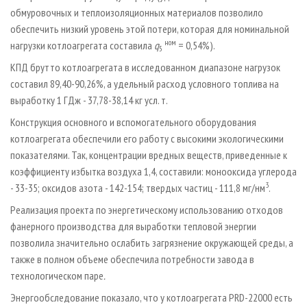
обмуровочных и теплоизоляционных материалов позволило
обеспечить низкий уровень этой потери, которая для номинальной
ном
нагрузки котлоагрегата составила
q
= 0,54%).
5
КПД брутто котлоагрегата в исследованном диапазоне нагрузок
составил 89,40-90,26%, а удельный расход условного топлива на
выработку 1 ГДж - 37,78-38,14 кг усл. т.
Конструкция основного и вспомогательного оборудования
котлоагрегата обеспечили его работу с высокими экологическими
показателями. Так, концентрации вредных веществ, приведенные к
коэффициенту избытка воздуха 1,4, составили: монооксида углерода
3
- 33-35; оксидов азота - 142-154; твердых частиц - 111,8 мг/нм
.
Реализация проекта по энергетическому использованию отходов
фанерного производства для выработки тепловой энергии
позволила значительно ослабить загрязнение окружающей среды, а
также в полном объеме обеспечила потребности завода в
технологическом паре
.
Энергообследование показало, что у котлоагрегата PRD-22000 есть