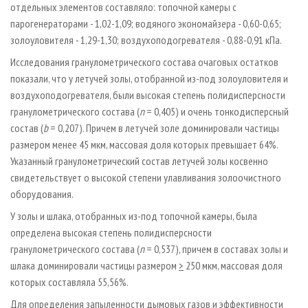
отдельных элементов составляло: топочной камеры с
парогенераторами - 1,02-1,09; водяного экономайзера - 0,60-0,65;
золоуловителя - 1,29-1,30; воздухоподогревателя - 0,88-0,91 кПа.
Исследования гранулометрического состава очаговых остатков
показали, что у летучей золы, отобранной из-под золоуловителя и
воздухоподогревателя, были высокая степень полидисперсности
гранулометрического состава (
n
= 0,405) и очень тонкодисперсный
состав (
b
= 0,207). Причем в летучей золе доминировали частицы
размером менее 45 мкм, массовая доля которых превышает 64%.
Указанный гранулометрический состав летучей золы косвенно
свидетельствует о высокой степени улавливания золоочистного
оборудования.
У золы и шлака, отобранных из-под топочной камеры, была
определена высокая степень полидисперсности
гранулометрического состава (
n
= 0,537), причем в составах золы и
шлака доминировали частицы размером
>
250 мкм, массовая доля
которых составляла 55,56%.
Для определения запыленности дымовых газов и эффективности