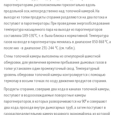
парогенераторами, расположенными горизонтально вдоль
продольной оси, непосредственно над топочной камерой. На
выходе из топки продукты сгорания разделяются на два потока и
поступают в парогенераторы. При проведении энергообследования
температура насыщенного пара на выходе из парогенераторов
о
составляла 189-191
С, т. е. была близка к нормативной. Температура
о
газов на входе в парогенераторы менялась в диапазоне 850-868
С, а
о
после них - в диапазоне 231-244
С. (см. табл.).
Стены топочной камеры выполнены из огнеупорной шамотной
обмуровки, для увеличения времени пребывания дымовых газов в
топке установлен один промежуточный свод. Температурный
уровень обмуровки топочной камеры контролируется с помощью
термопар в восьми точках по ходу движения продуктов сгорания.
Продукты сгорания, совершив два хода в каналах топочной камеры,
поступают в водоохлаждаемые поворотные камеры
о
парогенераторов, в которых разворачиваются на 90
и совершают
два хода, проходя внутри дымогарных труб, а затем поступают в
газораспределительную камеру водяного экономайзера, из которой