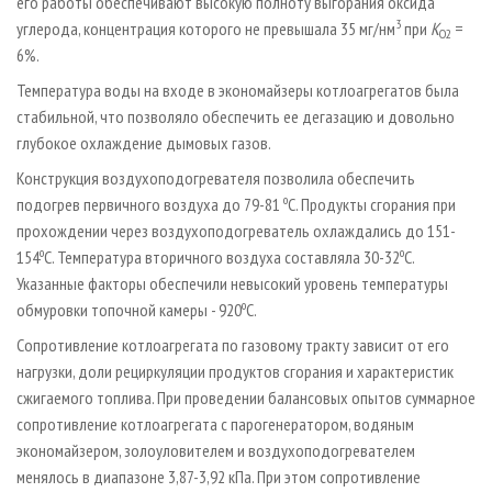
его работы обеспечивают высокую полноту выгорания оксида
3
углерода, концентрация которого не превышала 35 мг/нм
при
К
=
O
2
6%.
Температура воды на входе в экономайзеры котлоагрегатов была
стабильной, что позволяло обеспечить ее дегазацию и довольно
глубокое охлаждение дымовых газов.
Конструкция воздухоподогревателя позволила обеспечить
о
подогрев первичного воздуха до 79-81
С. Продукты сгорания при
прохождении через воздухоподогреватель охлаждались до 151-
о
о
154
С. Температура вторичного воздуха составляла 30-32
С.
Указанные факторы обеспечили невысокий уровень температуры
о
обмуровки топочной камеры - 920
С.
Сопротивление
котлоагрегата по газовому тракту зависит от его
нагрузки, доли рециркуляции продуктов сгорания и характеристик
сжигаемого топлива. При проведении балансовых опытов суммарное
сопротивление котлоагрегата с парогенератором, водяным
экономайзером, золоуловителем и воздухоподогревателем
менялось в диапазоне 3,87-3,92 кПа. При этом сопротивление