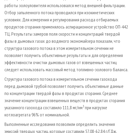
работы золоуловителя использовался метод внешней фильтрации.
Отбор запыленного потока проводился при изокинетических
условиях. Для измерения и регулирования расхода отбираемых
продуктов сгорания применялось аспирационное устройство ОП-442
ТЦ. Результаты замеров поля скорости и концентраций твердой
фазы в дымовых газах до водяного экономайзера показали, что
структура газового потока в этом измерительном сечении не
позволяет получить объективные результаты и для определения
эффективности очистки дымовых газов от взвешенных частиц
следует использовать массовый метод топливно-золового баланса.
Структура газового потока в измерительном сечении газохода
перед дымовой трубой позволяет получить объективные данные
по концентрации твердой фазы в продуктах сгорания. Среднее
значение концентрации взвешенных веществ в продуктах сгорания
3
указанного газохода составило 111,8 мг/нм
при нагрузке
котлоагрегата 96% от номинальной.
Выполненные исследования позволили
определить значения
эмиссий твердых частиц, которые составили 57,08-62,84 г/ГДж,