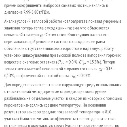
причем коэффициенты выбросов сажевых частиц менялись в
диапазоне 7,99-8,80 г/ГДж.
Анализ условий тепловой работы котлоагрегата показал умеренные
значения потерь тепла с уходящими газами, что объясняется
невысокой температурой этих газов. Конструкция наклонно-
переталкивающей решетки
и системы охлаждения ее рамы
обеспечили отсутствие шлаковых наростов и надежную работу
установки шлакоудаления при высокой полноте выгорания горючих
г
г
веществ в очаговых остатках (
С
= 9,0 %,
С
= 15,8%). Потери
шл
ун
тепла с механической неполнотой сгорания составили
q
= 0,13-
4
0,14%, а с физической теплотой шлака -
q
≤ 0,02%.
6
Для определения потерь тепла в окружающую среду использовался
относительный метод, при этом ограждающие конструкции
разбивались на отдельные участки, в каждом из которых с помощью
пирометра измерялись средние температуры. На основании
результатов замеров средних показателей температуры в 810
участках были рассчитаны коэффициенты теплоотдачи, а затем -
потери тепла в окружающую среду (удовлетворительное качество