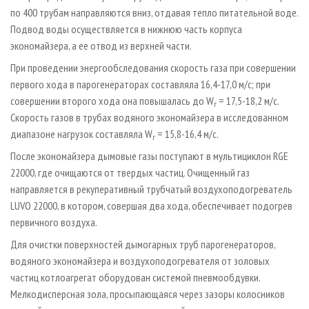
по 400 трубам направляются вниз, отдавая тепло питательной воде.
Подвод воды осуществляется в нижнюю часть корпуса
экономайзера, а ее отвод из верхней части.
При проведении энергообследования скорость газа при совершении
первого хода в парогенераторах составляла 16,4-17,0 м/с; при
совершении второго хода она повышалась до W
= 17,5-18,2 м/с.
г
Скорость газов в трубах водяного экономайзера в исследованном
диапазоне нагрузок составляла W
= 15,8-16,4 м/с.
г
После экономайзера дымовые газы поступают в мультициклон RGE
22000, где очищаются от твердых частиц. Очищенный газ
направляется в рекуперативный трубчатый воздухоподогреватель
LUVO 22000, в котором, совершая два хода, обеспечивает подогрев
первичного воздуха.
Для очистки поверхностей дымогарных труб парогенераторов,
водяного экономайзера и воздухоподогревателя от золовых
частиц котлоагрегат оборудован системой пневмообдувки.
Мелкодисперсная зола, просыпающаяся через зазоры колосников