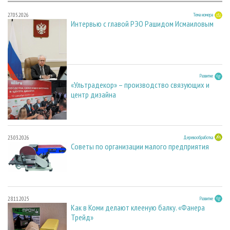
27.05.2026
Тема номера
Интервью с главой РЭО Рашидом Исмаиловым
23.03.2026
Развитие
«Ультрадекор» – производство связующих и
центр дизайна
23.03.2026
Деревообработка
Советы по организации малого предприятия
28.11.2025
Развитие
Как в Коми делают клееную балку. «Фанера
Трейд»