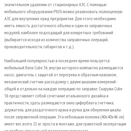
значительном удалении от стационарных АЗС. С помощью
мобильного оборудования PIUSI можно реализовать полноценную
АЗС для внутренних нужд предприятия. Для этого необходимо
иметь емкость достаточного объема и один из заправочных
модулей, наиболее подходящий для конкретных требований
(выбирается исходя из количества заправочных операций,
производительности, габаритов и т. д.).
Наибольшей популярностью в последнее время пользуется
мобильный блок Cube 56, внутри которого компактно размещаются
насос, двигатель с защитой от перегрева и обратным клапаном,
механический счетчик-расходомер с двумя шкалами измерений -
общей и отдельно на каждую операцию по заправке. Снаружи Cube
56 представляет собой сочетание итальянского дизайна и
практичности, здесь размещаются окно циферблата счетчика,
держатель для раздаточного крана и ручка для обнуления шкалы
после заправочной операции. Эта небольшая колонка (40х40х46 см)
имеет вес всего 21 кг, проста в монтаже, для грамотной эксплуатации
не требует специальной подготовки персонала.