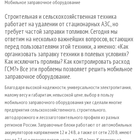
Мобильное заправочное оборудование
СУШКА ДРЕВЕСИНЫ
ПЕРСОНЫ
КОНТАКТЫ
РЕКЛАМА
ПРОИЗВОДСТВО ДРЕВЕСНЫХ ПЛИТ
МОБИЛЬНЫЕ ВЫСТАВКИ
Строительная и сельскохозяйственная техника
РЕКЛАМА НА САЙТЕ
работает на удалении от стационарных АЗС, но
ДЕРЕВЯННОЕ ДОМОСТРОЕНИЕ
ОФИЦИАЛЬНЫЕ ДЕЛЕГАЦИИ
требует частой заправки топливом. Сегодня мы
ПРОИЗВОДСТВО МЕБЕЛИ
ПРИОРИТЕТНЫЕ ИНВЕСТПРОЕКТЫ
ответим на несколько важнейших вопросов, встающих
БИОЭНЕРГЕТИКА
перед пользователями этой техники, а именно: «Как
RUSSIAN FORESTRY REVIEW
организовать заправку техники в полевых условиях?
ЦБП
ГАЗЕТА ЛЕСПРОМФОРУМ
Как исключить проливы? Как контролировать расход
ИНСТРУМЕНТ И МАТЕРИАЛЫ
БИБЛИОТЕКА СПЕЦИАЛИСТА
ГСМ?» Все эти проблемы позволяет решить мобильное
заправочное оборудование.
Благодаря высокой надежности, универсальности электропитания,
малому весу и габаритам, невысокой цене, выбор в пользу
мобильного заправочного оборудования уже сделали многие
предприятия сельскохозяйственного, строительного,
автодорожного и лесозаготовительного профиля из разных
регионов России. Заправочные блоки работают от автомобильных
аккумуляторов напряжением 12 и 24 В, а также от сети 220 В, имеют
вес от 7,5 кг и производительность до 90 л / мин. К примеру, на