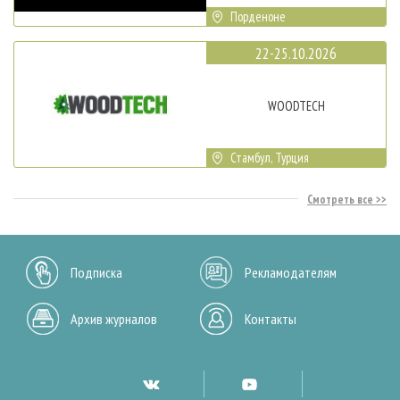
Порденоне
22-25.10.2026
WOODTECH
Стамбул, Турция
Смотреть все
Подписка
Рекламодателям
Архив журналов
Контакты