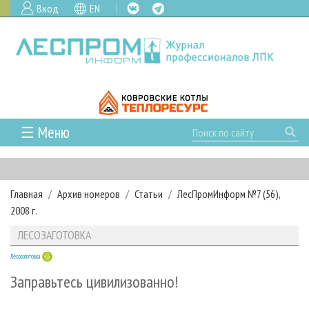
Вход
EN
☰ Меню
ГЛАВНАЯ
РУБРИКИ И ТЕМЫ
Главная
Архив номеров
Статьи
ЛесПромИнформ №7 (56),
РУБРИКИ ЖУРНАЛА
НОВОСТИ
2008 г.
ЛЕСНОЕ ХОЗЯЙСТВО
КАЛЕНДАРЬ СОБЫТИЙ
ПРОЕКТЫ ЛПИ
ЛЕСОЗАГОТОВКА
ЛЕСОЗАГОТОВКА
НОВОСТИ ЛПК
АНАЛИТИКА
АРХИВ
Лесозаготовка
ЛЕСОПИЛЕНИЕ
НОВОСТИ ЖУРНАЛА
ПРЕДПРИЯТИЯ ЛПК
АРХИВ ЖУРНАЛОВ
О ЖУРНАЛЕ
Заправьтесь цивилизованно!
ДЕРЕВООБРАБОТКА
НОВОСТИ КОМПАНИЙ
ЛЕСНЫЕ РЕГИОНЫ РОССИИ
СТАТЬИ
ПОДПИСКА
РЕКЛАМОДАТЕЛЯМ