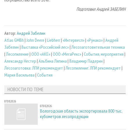
Подготовил Андрей ЗАБЕЛИН
Автор:
Андрей Забелин
Atlas GMBh
|
John Deere
|
Liebherr
|
«Интервесп»
|
«Рунако»
|
Андрей
Забелин
|
Выставка «Российский лес»
|
Лесозаготовительная техника
|
Лесопиление
|
ООО «АКЕ»
|
ООО «МегаРекс»
|
События, мероприятия
|
Александр Нестер
|
Альбина Ляпина
|
Владимир Падерин
|
Лесозаготовка: ЛПИ рекомендует
|
Лесопиление: ЛПИ рекомендует
|
Мария Васильева
|
События
НОВОСТИ ПО ТЕМЕ
07.08.2026
07.08.2026
Вологодская область экспортировала 800 тыс.
кубометров лесопродукции