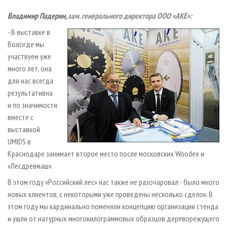
Владимир Падерин,
зам. генерального директора ООО «АКЕ»:
- В выставке в
Вологде мы
участвуем уже
много лет, она
для нас всегда
результативна
и по значимости
вместе с
выставкой
UMIDS в
Краснодаре занимает второе место после московских Woodex и
«Лесдревмаш».
В этом году «Российский лес» нас также не разочаровал - было много
новых клиентов, с некоторыми уже проведены несколько сделок. В
этом году мы кардинально поменяли концепцию организации стенда
и ушли от натурных многокилограммовых образцов дереворежущего