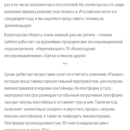
раз и по числу экспонентов и посетителей. Но, несмотря на это, наша
компания приняла решение участвовать в «Российском лесе» и в
следующем году, и мы надеемся представить технику на
демоплощадке.
Вологодская область очень важный для нас регион - техника
Liebherr работает на крупнейших предприятиях лесопромышленной
отрасли региона - «Череповецлес», ГК «Вологодские
лесопромышленники», «Свеза» и многих других.
***
Среди дебютантов выставки хочется отметить компанию «Рунако»,
которая представила горизонтальный перегружатель для погрузки
пиломатериалов в морские контейнеры. На платформу (стол)
перегружателя груз размещается обычным погрузчиком, платформа
заходит внутрь контейнера и оставляет груз в нем. Такой метод
позволяет значительно ускорить и упростить процесс загрузки
морских контейнеров, а также не повредить пиломатериалы.
Платформа грузоподъемностью 30 тонн оснащена весами с
погрешностью всего 20 кг.