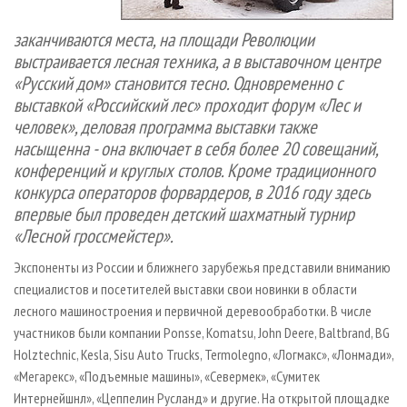
заканчиваются места, на площади Революции
выстраивается лесная техника, а в выставочном центре
«Русский дом» становится тесно. Одновременно с
выставкой «Российский лес» проходит форум «Лес и
человек», деловая программа выставки также
насыщенна - она включает в себя более 20 совещаний,
конференций и круглых столов. Кроме традиционного
конкурса операторов форвардеров, в 2016 году здесь
впервые был проведен детский шахматный турнир
«Лесной гроссмейстер».
Экспоненты из России и ближнего зарубежья представили вниманию
специалистов и посетителей выставки свои новинки в области
лесного машиностроения и первичной деревообработки. В числе
участников были компании Ponsse, Komatsu, John Deere, Baltbrand, BG
Holztechnic, Kesla, Sisu Auto Trucks, Termolegno, «Логмакс», «Лонмади»,
«Мегарекс», «Подъемные машины», «Севермек», «Сумитек
Интернейшнл», «Цеппелин Русланд» и другие. На открытой площадке