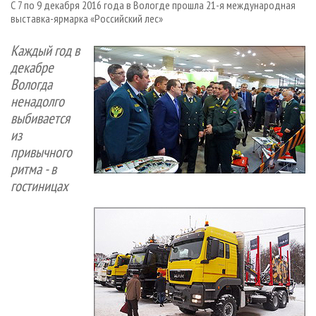
С 7 по 9 декабря 2016 года в Вологде прошла 21-я международная
СУШКА ДРЕВЕСИНЫ
ПЕРСОНЫ
КОНТАКТЫ
РЕКЛАМА
выставка-ярмарка «Российский лес»
ПРОИЗВОДСТВО ДРЕВЕСНЫХ ПЛИТ
МОБИЛЬНЫЕ ВЫСТАВКИ
РЕКЛАМА НА САЙТЕ
Каждый год в
ДЕРЕВЯННОЕ ДОМОСТРОЕНИЕ
ОФИЦИАЛЬНЫЕ ДЕЛЕГАЦИИ
декабре
ПРОИЗВОДСТВО МЕБЕЛИ
ПРИОРИТЕТНЫЕ ИНВЕСТПРОЕКТЫ
Вологда
ненадолго
БИОЭНЕРГЕТИКА
RUSSIAN FORESTRY REVIEW
выбивается
ЦБП
ГАЗЕТА ЛЕСПРОМФОРУМ
из
ИНСТРУМЕНТ И МАТЕРИАЛЫ
привычного
БИБЛИОТЕКА СПЕЦИАЛИСТА
ритма - в
гостиницах