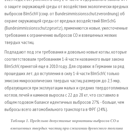
о защите окружающей среды от воздействия экологически вредных
выбросов BImSchV (сокр. от Bundesimmissionsschutzverordnung) об
охране окружающей среды от вредных воздействий BImSchG
(Bundesimmissionsschutzgesetz), применяются новые, ужесточенные
требования к ограничению выбросов СО и взвешенных мелких
твердых частиц.
Подпадают под эти требования и довольно новые котлы, которые
соответствовали требованиям 1-й части названного выше закона
BImSchV, принятой еще в 2010 году. Для справки: в Германии за ряд
прошедших лет, до вступления в силу 1-й части BImSchV, только
эмиссия микроскопических твердых частиц размером до 2,5 мкр,
образующихся при эксплуатации малых и средних твердотопливных
котлов, печей и каминов выросла с 22 до 28 кт, что составило в
общем годовом балансе идентичных выбросов 27% - больше, чем
выбросы всего автомобильного транспорта в ФРГ (24%).
Таблица 1. Предельно допустимые нормативы выбросов СО и
взвешенных твердых частиц при сжигании древесного топлива