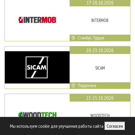
17-20.10.2026
INTERMOB
Стамбул, Турция
20-23.10.2026
SICAM
Порденоне
22-25.10.2026
WOODTECH
Мы используем cookie для улучшения работы сайта
Согласен
Стамбул, Турция