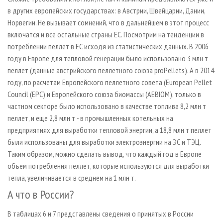
в других европейских государствах: в Австрии, Швейцарии, Дании,
Норвегии. Не вызывает сомнений, что в дальнейшем в этот процесс
включатся и все остальные страны ЕС. Посмотрим на тенденции в
потреблении пеллет в ЕС исходя из статистических данных. В 2006
году в Европе для тепловой генерации было использовано 3 млн т
пеллет (данные австрийского пеллетного союза proPellets). А в 2014
году, по расчетам Европейского пеллетного совета (European Pellet
Council (EPC) и Европейского союза биомассы (AEBIOM), только в
частном секторе было использовано в качестве топлива 8,2 млн т
пеллет, и еще 2,8 млн т - в промышленных котельных на
предприятиях для выработки тепловой энергии, а 18,8 млн т пеллет
были использованы для выработки электроэнергии на ЭС и ТЭЦ.
Таким образом, можно сделать вывод, что каждый год в Европе
объем потребления пеллет, которые используются для выработки
тепла, увеличивается в среднем на 1 млн т.
А что в России?
В таблицах 6 и 7 представлены сведения о принятых в России