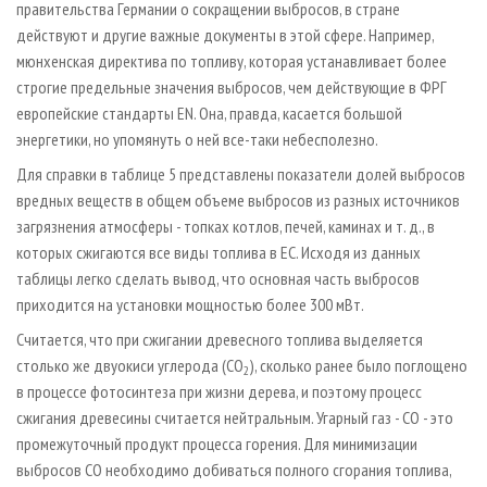
правительства Германии о сокращении выбросов, в стране
действуют и другие важные документы в этой сфере. Например,
мюнхенская директива по топливу, которая устанавливает более
строгие предельные значения выбросов, чем действующие в ФРГ
европейские стандарты EN. Она, правда, касается большой
энергетики, но упомянуть о ней все-таки небесполезно.
Для справки в таблице 5 представлены показатели долей выбросов
вредных веществ в общем объеме выбросов из разных источников
загрязнения атмосферы - топках котлов, печей, каминах и т. д., в
которых сжигаются все виды топлива в ЕС. Исходя из данных
таблицы легко сделать вывод, что основная часть выбросов
приходится на установки мощностью более 300 мВт.
Считается, что при сжигании древесного топлива выделяется
столько же двуокиси углерода (СО
), сколько ранее было поглощено
2
в процессе фотосинтеза при жизни дерева, и поэтому процесс
сжигания древесины считается нейтральным. Угарный газ - СО - это
промежуточный продукт процесса горения. Для минимизации
выбросов СО необходимо добиваться полного сгорания топлива,