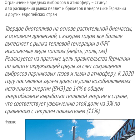
Ограничение вредных выбросов в атмосферу – стимул
СУШКА ДРЕВЕСИНЫ
ПЕРСОНЫ
КОНТАКТЫ
РЕКЛАМА
для расширения рынка пеллет и брикетов в энергетике Германии
ПРОИЗВОДСТВО ДРЕВЕСНЫХ ПЛИТ
и других европейских стран
МОБИЛЬНЫЕ ВЫСТАВКИ
РЕКЛАМА НА САЙТЕ
ДЕРЕВЯННОЕ ДОМОСТРОЕНИЕ
ОФИЦИАЛЬНЫЕ ДЕЛЕГАЦИИ
Твердое биотопливо на основе растительной биомассы,
в основном древесной, с каждым годом все больше
ПРОИЗВОДСТВО МЕБЕЛИ
ПРИОРИТЕТНЫЕ ИНВЕСТПРОЕКТЫ
вытесняет с рынка тепловой генерации в ФРГ
БИОЭНЕРГЕТИКА
RUSSIAN FORESTRY REVIEW
ископаемые виды топлива (нефть, уголь, газ).
ЦБП
ГАЗЕТА ЛЕСПРОМФОРУМ
Реализуется на практике цель правительства Германии
по защите окружающей среды за счет сокращения
ИНСТРУМЕНТ И МАТЕРИАЛЫ
БИБЛИОТЕКА СПЕЦИАЛИСТА
выбросов парниковых газов и пыли в атмосферу. К 2020
году поставлена задача довести долю возобновляемых
источников энергии (ВИЭ) до 14% в общем
энергобалансе выработки тепловой энергии в стране,
что соответствует увеличению этой доли на 3% по
сравнению с текущим показателем (11%).
Нужно