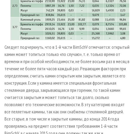
Следует подчеркнуть, что в 1-й части BimSchV отмечается: открытый
камин может топиться только «по случаю», т. е. только время от
времени и при особой необходимости, не более восьми раз в месяц в
течение не более пяти часов каждый раз. Решающим фактором при
определении, считать камин открытым или закрытым, является его
конструкция. Если у камина имеется специальная фронтальная
стеклянная дверца, закрывающаяся при горении, то такой камин
считается закрытым и может топиться так долго, сколько
позволяют его технические возможности. В эту категорию входят
все пеллетные камины, так как они снабжены стеклянной дверцей.
Все старые, в том числе и закрытые камины, до конца 2014 года
проверялись на предмет соответствия требованиям 1-й части
BimSchV, а с начала 2015 года они должны так же, как и