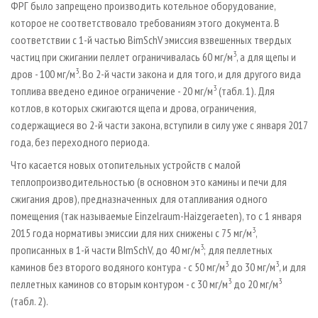
ФРГ было запрещено производить котельное оборудование,
которое не соответствовало требованиям этого документа. В
соответствии с 1-й частью BimSchV эмиссия взвешенных твердых
3
частиц при сжигании пеллет ограничивалась 60 мг/м
, а для щепы и
3
дров - 100 мг/м
. Во 2-й части закона и для того, и для другого вида
3
топлива введено единое ограничение - 20 мг/м
(табл. 1). Для
котлов, в которых сжигаются щепа и дрова, ограничения,
содержащиеся во 2-й части закона, вступили в силу уже с января 2017
года, без переходного периода.
Что касается новых отопительных устройств с малой
теплопроизводительностью (в основном это камины и печи для
сжигания дров), предназначенных для отапливания одного
помещения (так называемые Einzelraum-Haizgeraeten), то с 1 января
3
2015 года нормативы эмиссии для них снижены с 75 мг/м
,
3
прописанных в 1-й части BImSchV, до 40 мг/м
; для пеллетных
3
3
каминов без второго водяного контура - с 50 мг/м
до 30 мг/м
, и для
3
3
пеллетных каминов со вторым контуром - с 30 мг/м
до 20 мг/м
(табл. 2).