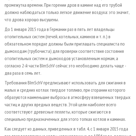
промежутка времени. При горении дров в камине над его трубой
должно наблюдаться только легкое движение воздуха: это значит,
что дрова хорошо высушены.
До 1 января 2015 года в Германии раз в пять лет владельцы
отопительных систем (печей, котельных, каминов и т. п.) в
обязательном порядке должны были приглашать специалиста по
дымоходам (трубочиста) для проверки соответствия состояния
отопительных систем и дымоходов установленным нормам, а
согласно 2-й части BImSchV сейчас это необходимо делать чаще -
два раза в семь лет.
Требования BImSchV предписывают использовать для сжигания в
малых и средних котлах твердое топливо, при сгорании которого
образуются наименьшие выбросы в атмосферу взвешенных твердых
частиц и других вредных веществ. Этой цели наиболее всего
соответствуют древесные пеллеты, которые сжигаются в
специально предназначенных для этого топках котлов и каминах.
Как следует из данных, приведенных в табл. 4, с 1 января 2015 года
все твердотопливные котлы, установленные до 1994 года, должны в