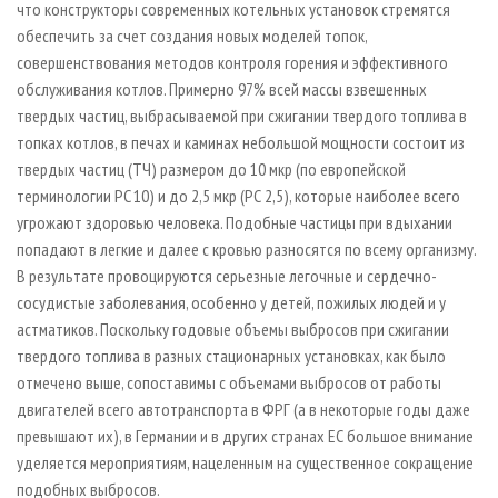
что конструкторы современных котельных установок стремятся
обеспечить за счет создания новых моделей топок,
совершенствования методов контроля горения и эффективного
обслуживания котлов. Примерно 97% всей массы взвешенных
твердых частиц, выбрасываемой при сжигании твердого топлива в
топках котлов, в печах и каминах небольшой мощности состоит из
твердых частиц (ТЧ) размером до 10 мкр (по европейской
терминологии PC 10) и до 2,5 мкр (РС 2,5), которые наиболее всего
угрожают здоровью человека. Подобные частицы при вдыхании
попадают в легкие и далее с кровью разносятся по всему организму.
В результате провоцируются серьезные легочные и сердечно-
сосудистые заболевания, особенно у детей, пожилых людей и у
астматиков. Поскольку годовые объемы выбросов при сжигании
твердого топлива в разных стационарных установках, как было
отмечено выше, сопоставимы с объемами выбросов от работы
двигателей всего автотранспорта в ФРГ (а в некоторые годы даже
превышают их), в Германии и в других странах ЕС большое внимание
уделяется мероприятиям, нацеленным на существенное сокращение
подобных выбросов.