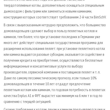
твердотопливные котлы, дополнительно оснащаться специальным
дымоходом с фильтрами или заменяться новыми каминами,
конструкция которых соответствует требованиям 2-й части BimSchV.
В связи с вышесказанным нетрудно предположить, что большинство
домовладельцев сделают выбор в пользу пеллетных котлов и
каминов, тем более, что при установке последних в Германии уже
много лет действует специальная государственная программа для
расширения использования пеллет: при установке пеллетного котла
или камина выдаются разовые субсидии, оказывается содействие в
получении кредита на приобретение, осуществляются бесплатные
информационные и консалтинговые услуги по выбору
производителя, сервисной компании и поставщиков пеллет и т. п.
Даже по самому пессимистическому прогнозу, если только 10%
домовладельцев в течение 10 лет отдадут предпочтение
пеллетным котлам или каминам, то годовая потребность в пеллетах
качества Enplus A1 в ФРГ вырастет как минимум на 6 млн т в год по
сравнению с текущей ситуацией.
Схожие требования к котлам, печам и каминам предъявляются уже и