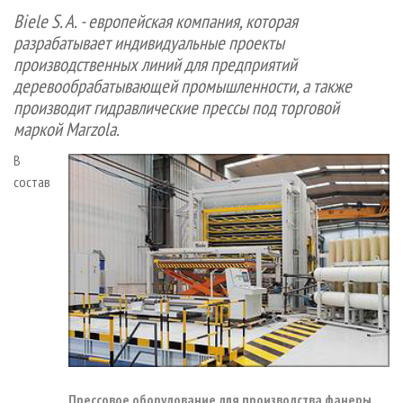
СУШКА ДРЕВЕСИНЫ
ПЕРСОНЫ
КОНТАКТЫ
РЕКЛАМА
Biele
S
.
A
. - европейская компания, которая
разрабатывает индивидуальные проекты
ПРОИЗВОДСТВО ДРЕВЕСНЫХ ПЛИТ
МОБИЛЬНЫЕ ВЫСТАВКИ
РЕКЛАМА НА САЙТЕ
производственных линий для предприятий
ДЕРЕВЯННОЕ ДОМОСТРОЕНИЕ
ОФИЦИАЛЬНЫЕ ДЕЛЕГАЦИИ
деревообрабатывающей промышленности, а также
ПРОИЗВОДСТВО МЕБЕЛИ
ПРИОРИТЕТНЫЕ ИНВЕСТПРОЕКТЫ
производит гидравлические прессы под торговой
маркой
Marzola
.
БИОЭНЕРГЕТИКА
RUSSIAN FORESTRY REVIEW
ЦБП
В
ГАЗЕТА ЛЕСПРОМФОРУМ
состав
ИНСТРУМЕНТ И МАТЕРИАЛЫ
БИБЛИОТЕКА СПЕЦИАЛИСТА
Прессовое оборудование для производства фанеры,