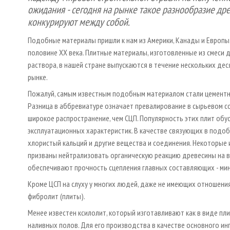
ожидания - сегодня на рынке такое разнообразие др
конкурируют между собой.
Подобные материалы пришли к нам из Америки, Канады и Европ
половине XX века. Плитные материалы, изготовленные из смеси д
раствора, в нашей стране выпускаются в течение нескольких де
рынке.
Пожалуй, самым известным подобным материалом стали цементн
Разница в аббревиатуре означает превалирование в сырьевом со
широкое распространение, чем СЦП. Популярность этих плит о
эксплуатационных характеристик. В качестве связующих в подо
хлористый кальций и другие вещества и соединения. Некоторые и
призваны нейтрализовать органическую реакцию древесины на в
обеспечивают прочность сцепления главных составляющих - мин
Кроме ЦСП на слуху у многих людей, даже не имеющих отношения 
фибролит (плиты).
Менее известен ксилолит, который изготавливают как в виде плит
наливных полов. Для его производства в качестве основного ин