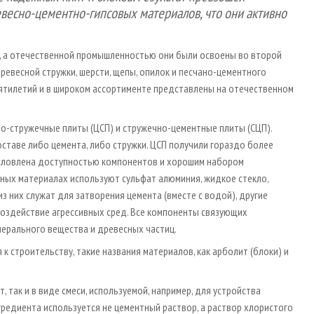
евесно-цементно-гипсовых материалов, что они активно
ы, а отечественной промышленностью они были освоены во второй
ревесной стружки, шерсти, щепы, опилок и песчано-цементного
сятилетий и в широком ассортименте представлены на отечественном
о-стружечные плиты (ЦСП) и стружечно-цементные плиты (СЦП).
ставе либо цемента, либо стружки. ЦСП получили гораздо более
бусловлена доступностью компонентов и хорошим набором
бных материалах используют сульфат алюминия, жидкое стекло,
з них служат для затворения цемента (вместе с водой), другие
оздействие агрессивных сред. Все компоненты связующих
ерального вещества и древесных частиц.
к строительству, такие названия материалов, как арболит (блоки) и
, так и в виде смеси, используемой, например, для устройства
гредиента используется не цементный раствор, а раствор хлористого