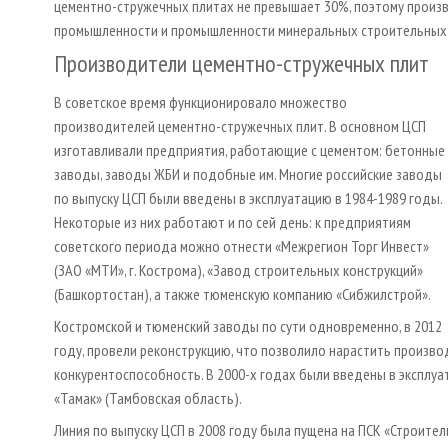
цементно-стружечных плитах не превышает 30%, поэтому прои
промышленности и промышленности минеральных строительных
Производители цементно-стружечных плит
В советское время функционировало множество
производителей цементно-стружечных плит. В основном ЦСП
изготавливали предприятия, работающие с цементом: бетонные
заводы, заводы ЖБИ и подобные им. Многие российские заводы
по выпуску ЦСП были введены в эксплуатацию в 1984-1989 годы.
Некоторые из них работают и по сей день: к предприятиям
советского периода можно отнести «Межрегион Торг Инвест»
(ЗАО «МТИ», г. Кострома), «Завод строительных конструкций»
(Башкортостан), а также тюменскую компанию «Сибжилстрой».
Костромской и тюменский заводы по сути одновременно, в 2012
году, провели реконструкцию, что позволило нарастить произв
конкурентоспособность. В 2000-х годах были введены в эксплуата
«Тамак» (Тамбовская область).
Линия по выпуску ЦСП в 2008 году была пущена на ПСК «Строите