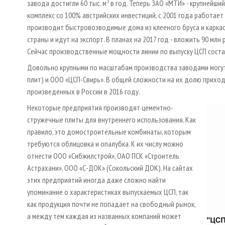
3
завода достигли 60 тыс. м
в год. Теперь ЗАО «МТИ» - крупнейш
комплекс со 100% австрийских инвестиций, с 2001 года работае
производит быстровозводимые дома из клееного бруса и карка
страны и идут на экспорт. В планах на 2017 год - вложить 90 мл
Сейчас производственные мощности линии по выпуску ЦСП соста
Довольно крупными по масштабам производства заводами могут
плит) и ООО «ЦСП-Свирь». В общей сложности на их долю прихо
произведенных в России в 2016 году.
Некоторые предприятия производят цементно-
стружечные плиты для внутреннего использования. Как
правило, это домостроительные комбинаты, которым
требуются облицовка и опалубка. К их числу можно
отнести ООО «Сибжилстрой», ОАО ПСК «Строитель
Астрахани», ООО «С-ДОК» (Сокольский ДОК). На сайтах
этих предприятий иногда даже сложно найти
упоминание о характеристиках выпускаемых ЦСП, так
как продукция почти не попадает на свободный рынок,
а между тем каждая из названных компаний может