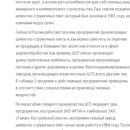
почти не идет, а используется комбинатом для собственных нуж
жилищного и коммерческого строительства. Еще совсем недавн
цементно-стружечных плит, который был основан в 1985 году, но
компании недоступен.
Сейчас в России работают восемь предприятий, производящих
цементно-стружечные плиты и, как можно заметить по перечню
их продукции, в большинстве своем они относятся к сфере
деревообработки. Как правило, ЦСП сейчас производят
домостроительные комбинаты, предприятия, выпускающие
погонаж и другие деревянные изделия. Узкоспециализированных
заводов, производящих исключительно ЦСП, всего два или три.
В таблице 2 сведения о действующих предприятиях приведены
в соответствии с показателями их производственных
мощностей.
По масштабам текущего производства ЦСП лидируют два
предприятия: костромское ЗАО «МТИ» и тамбовское ЗАО
«Тамак». Костромской опытно-экспериментальный завод
цементно-стружечных плит начал свою работу в 1984 году. Посл