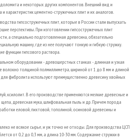
 доломита и некоторых других компонентов. Внешний вид и
 и характеристик цементно-стружечных плит и их аналогов.
водства гипсостружечных плит, которые в России стали выпускать
ошие перспективы. При изготовлении гипсостружечных плит
и, а специально подготовленная древесина, обязательно
циальную машину, где из нее получают тонкую и гибкую стружку.
е функции гипсового раствора.
альном оборудовании - древошерстных станках - длинная и узкая
е волокно толщиной полмиллиметра, шириной от 1 до 8 мм и длиной
ти для фибролита используют преимущественно древесину хвойных
уй, ксилолит. В его производстве применяются мелкие древесные и
 щепа, древесная мука, шлифовальная пыль и др. Причем порода
работки еловой, пихтовой, тополиной, осиновой древесины и
леко не всякое сырье, и уж точно не отходы. Для производства ЦСП
ется от 0,2 до 0,3 мм, а длина 10-30 мм. Содержание стружки в