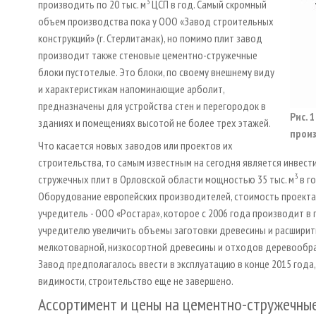
3
производить по 20 тыс. м
ЦСП в год. Самый скромный
объем производства пока у ООО «Завод строительных
конструкций» (г. Стерлитамак), но помимо плит завод
производит также стеновые цементно-стружечные
блоки пустотелые. Это блоки, по своему внешнему виду
и характеристикам напоминающие арболит,
предназначены для устройства стен и перегородок в
Рис. 
зданиях и помещениях высотой не более трех этажей.
произ
Что касается новых заводов или проектов их
строительства, то самым известным на сегодня является инвес
3
стружечных плит в Орловской области мощностью 35 тыс. м
в г
Оборудование европейских производителей, стоимость проекта, 
учредитель - ООО «Ростара», которое с 2006 года производит в
учредителю увеличить объемы заготовки древесины и расшири
мелкотоварной, низкосортной древесины и отходов деревообра
Завод предполагалось ввести в эксплуатацию в конце 2015 года, 
видимости, строительство еще не завершено.
Ассортимент и цены на цементно-стружечны