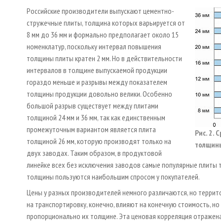
Российские производители выпускают цементно-
стружечные плиты, толщина которых варьируется от
8 мм до 36 мм и формально предполагает около 15
номенклатур, поскольку интервал повышения
толщины плиты кратен 2 мм. Но в действительности
интервалов в толщине выпускаемой продукции
гораздо меньше и разрывы между показателем
толщины продукции довольно велики. Особенно
большой разрыв существует между плитами
толщиной 24 мм и 36 мм, так как единственным
промежуточным вариантом является плита
Рис. 2.
толщиной 26 мм, которую производят только на
толщины
двух заводах. Таким образом, в продуктовой
линейке всех без исключения заводов самые популярные плиты тол
толщины пользуются наибольшим спросом у покупателей.
Цены у разных производителей немного различаются, но террито
на транспортировку, конечно, влияют на конечную стоимость, н
пропорционально их толщине. Эта ценовая корреляция отражена 