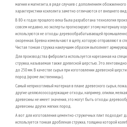
магния и магнезита, в ряде случаев с дополнением обожженного
характеристики ксилолита заметно отличаются от внешнего вида
В 80-х годах прошлого века была разработана технология произ
совсем недавно, но эксперты прогнозируют этому материалу хор
используются не отходы деревообрабатывающей промышленност
окоренная. Бревна измельчают в щепу, которую отправляют в спе
Чистая тонкая стружка наилучшим образом выполняет армирующи
Для производства фибролита используется нарезанная на специ
стружка, называемая также древесной шерстью. Это лентовидно
до 250 мм. В качестве сырья при изготовлении древесной шерс
пород (кроме лиственницы).
Самый неприхотливый материал в плане древесного сырья, пожал
другие целлюлозосодержащие отходы, например, опилки, мелкая
древесины не имеет значения, это могут быть отходы деревооб
древесины других мягких пород.
А вот для изготовления цементно-стружечных плит подходит да
используется тонкая дробленая стружка, толщина которой колебл