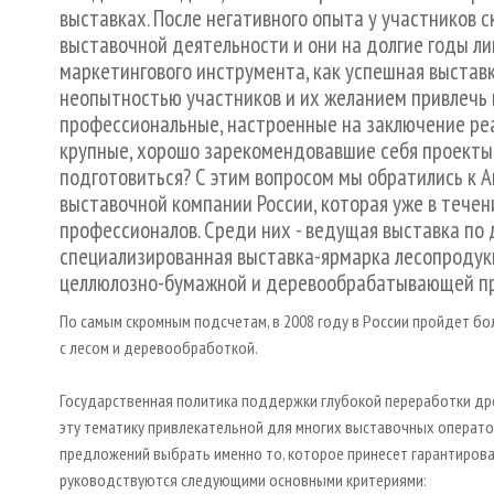
выставках. После негативного опыта у участников 
выставочной деятельности и они на долгие годы л
маркетингового инструмента, как успешная выстав
неопытностью участников и их желанием привлечь 
профессиональные, настроенные на заключение ре
крупные, хорошо зарекомендовавшие себя проекты. 
подготовиться? С этим вопросом мы обратились к
выставочной компании России, которая уже в тече
профессионалов. Среди них - ведущая выставка по
специализированная выставка-ярмарка лесопродукц
целлюлозно-бумажной и деревообрабатывающей п
По самым скромным подсчетам, в 2008 году в России пройдет бо
с лесом и деревообработкой.
Государственная политика поддержки глубокой переработки др
эту тематику привлекательной для многих выставочных операто
предложений выбрать именно то, которое принесет гарантирова
руководствуются следующими основными критериями: