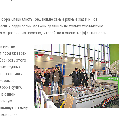
ыбора. Специалисты, решающие самые разные задачи - от
есных территорий, должны сравнить не только технические
я от различных производителей, но и оценить эффективность
ой многие
ет продажи всех
 Верность этого
рых крупных
моновыставки в
у больше
ложив сумму,
е в одном
кламную
рованную отдачу
 компании.