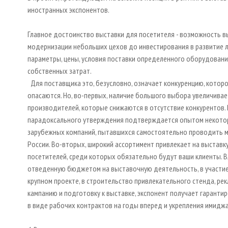
иностранных экспонентов.
Главное достоинство выставки для посетителя - возможность в
модернизации небольших цехов до инвестирования в развитие л
параметры, цены, условия поставки определенного оборудовани
собственных затрат.
Для поставщика это, безусловно, означает конкуренцию, котор
опасаются. Но, во-первых, наличие большого выбора увеличива
производителей, которые снижаются в отсутствие конкурентов.
парадоксального утверждения подтверждается опытом некото
зарубежных компаний, пытавшихся самостоятельно проводить 
России. Во-вторых, широкий ассортимент привлекает на выставк
посетителей, среди которых обязательно будут ваши клиенты. В
отведенную бюджетом на выставочную деятельность, в участи
крупном проекте, в строительство привлекательного стенда, ре
кампанию и подготовку к выставке, экспонент получает гаранти
в виде рабочих контрактов на годы вперед и укрепления имиджа