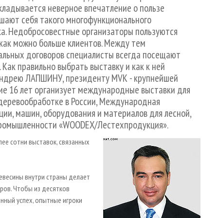
складывается неверное впечатление о пользе
ишают себя такого многофункционального
ка. Недобросовестные организаторы пользуются
как можно больше клиентов. Между тем
альных договоров специалисты всегда посещают
Как правильно выбрать выставку и как к ней
 Андрею ЛАПШИНУ, президенту MVK - крупнейшей
ние 16 лет организует международные выставки для
 деревообработке в России, Международная
ии, машин, оборудования и материалов для лесной,
ромышленности «WOODEX/Лестехпродукция».
лее сотни выставок, связанных
евесины внутри страны делает
ров. Чтобы из десятков
нный успех, опытные игроки