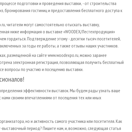
процессе подготовки и проведения выставки, - от строительства
з, бронирования гостиниц и предоставления бесплатного доступа к
ru, читатели могут самостоятельно отыскать выставку,
енная ниже информация о выставке «WOODEX/Лестехпродукция»
 чем гордиться. Подтверждение этому - десятки тысяч посетителей,
аключенных за годы ее работы, а также отзывы наших участников.
ках, размещенной на сайте www.woodexpo.ru, можно заранее
отрена электронная регистрация, позволяющая получить бесплатный
 все вопросы по участию и посещению выставки.
сионалов!
 определения эффективности выставок. Мы будем рады узнать ваше
с нами своими впечатлениями от посещения тех или иных
организатора, но и активность самого участника или посетителя. Как
ст-выставочный период? Пишите нам, и, возможно, следующая статья