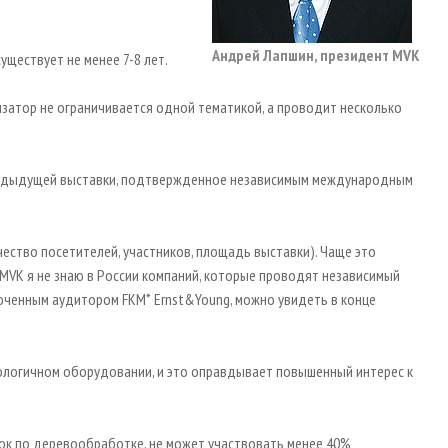
Андрей Лапшин, президент MVK
уществует не менее 7-8 лет.
изатор не ограничивается одной тематикой, а проводит несколько
предыдущей выставки, подтвержденное независимым международным
ество посетителей, участников, площадь выставки). Чаще это
 MVK я не знаю в России компаний, которые проводят независимый
ченным аудитором FKM* Ernst&Young, можно увидеть в конце
логичном оборудовании, и это оправдывает повышенный интерес к
вок по деревообработке, не может участвовать менее 40%