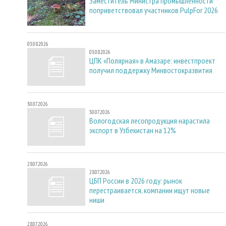
Заместитель Министра промышленности
поприветствовал участников PulpFor 2026
03.08.2026
03.08.2026
ЦПК «Полярная» в Амазаре: инвестпроект
получил поддержку Минвостокразвития
30.07.2026
30.07.2026
Вологодская лесопродукция нарастила
экспорт в Узбекистан на 12%
28.07.2026
28.07.2026
ЦБП России в 2026 году: рынок
перестраивается, компании ищут новые
ниши
28.07.2026