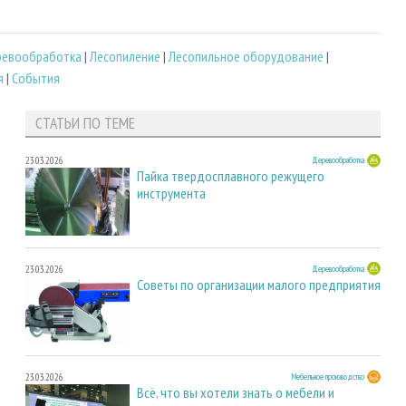
ревообработка
|
Лесопиление
|
Лесопильное оборудование
|
я
|
События
СТАТЬИ ПО ТЕМЕ
23.03.2026
Деревообработка
Пайка твердосплавного режущего
инструмента
23.03.2026
Деревообработка
Советы по организации малого предприятия
23.03.2026
Мебельное производство
Всё, что вы хотели знать о мебели и