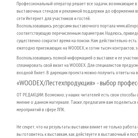
Профессиональный оператор решает все задачи, возникающие в 
выставочных стендов и рекламной поддержки до оформления ви
сети Интернет для участников и гостей.
Воспользовавшись ресурсами выставочного портала www.allexpo.
соответствующую перечисленным параметрам. Надеюсь, привед
существенно сократит время на поиски. Нам действительно есть
ежегодно приезжающих на WOODEX, и сотни тысяч контрактов, з
Воспользовавшись полной информацией о выставке и ее участни
спланировать свой визит на WOODEX. Для специалистов предусм
входной билет. В дирекции проекта можно получить ответы на
«WOODEX/Лестехпродукция» - выбор профес
ОТ РЕДАКЦИИ: Возможно, у наших читателей есть свои способы
мнение о данном материале. Также, предлагаем вам поделиться 
мероприятий в сфере ЛПК.
Не секрет, что на результаты выставки влияет не только работа 
вы готовитесь к выставкам, как действуете в выставочный и по