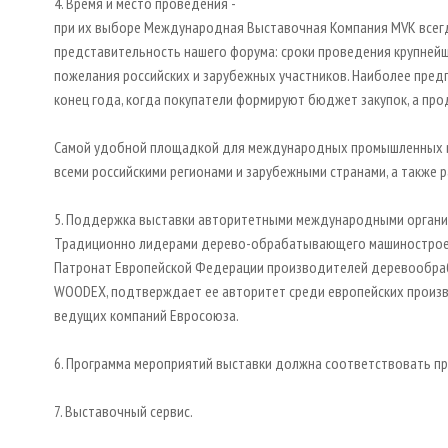
4. Время и место проведения -
при их выборе Международная Выставочная Компания MVK всег
представительность нашего форума: сроки проведения крупнейш
пожелания российских и зарубежных участников. Наиболее пр
конец года, когда покупатели формируют бюджет закупок, а пр
Самой удобной площадкой для международных промышленных в
всеми российскими регионами и зарубежными странами, а также 
5. Поддержка выставки авторитетными международными органи
Традиционно лидерами дерево-обрабатывающего машиностроения
Патронат Европейской Федерации производителей деревообра
WOODEX, подтверждает ее авторитет среди европейских произв
ведущих компаний Евросоюза.
6. Программа мероприятий выставки должна соответствовать пр
7. Выставочный сервис.