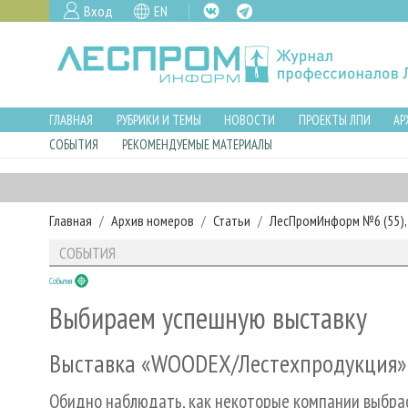
Вход
EN
ГЛАВНАЯ
РУБРИКИ И ТЕМЫ
НОВОСТИ
ПРОЕКТЫ ЛПИ
АР
СОБЫТИЯ
РЕКОМЕНДУЕМЫЕ МАТЕРИАЛЫ
Главная
Архив номеров
Статьи
ЛесПромИнформ №6 (55), 
СОБЫТИЯ
События
Выбираем успешную выставку
Выставка «WOODEX/Лестехпродукция»
Обидно наблюдать, как некоторые компании выбрас