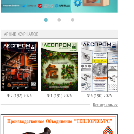
АРХИВ ЖУРНАЛОВ
№2 (192) 2026
№1 (191) 2026
№6 (190) 2025
Все журналы