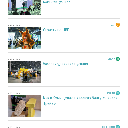
комплектующих
23.03.2026
ЦБП
Страсти по ЦБП
23.03.2026
События
Woodex удваивает усилия
28.11.2025
Развитие
Как в Коми делают клееную балку. «Фанера
Трейд»
28.11.2025
Регион номера