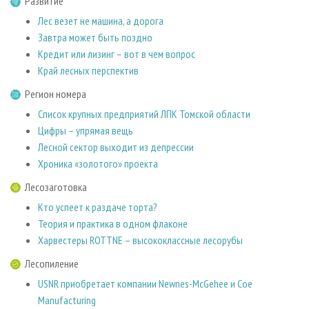
Развитие
СУШКА ДРЕВЕСИНЫ
ПЕРСОНЫ
КОНТАКТЫ
РЕКЛАМА
Лес везет не машина, а дорога
ПРОИЗВОДСТВО ДРЕВЕСНЫХ ПЛИТ
МОБИЛЬНЫЕ ВЫСТАВКИ
РЕКЛАМА НА САЙТЕ
Завтра может быть поздно
ДЕРЕВЯННОЕ ДОМОСТРОЕНИЕ
Кредит или лизинг – вот в чем вопрос
ОФИЦИАЛЬНЫЕ ДЕЛЕГАЦИИ
Край лесных перспектив
ПРОИЗВОДСТВО МЕБЕЛИ
ПРИОРИТЕТНЫЕ ИНВЕСТПРОЕКТЫ
Регион номера
БИОЭНЕРГЕТИКА
RUSSIAN FORESTRY REVIEW
Список крупных предприятий ЛПК Томской области
ЦБП
ГАЗЕТА ЛЕСПРОМФОРУМ
Цифры – упрямая вещь
ИНСТРУМЕНТ И МАТЕРИАЛЫ
Лесной сектор выходит из депрессии
БИБЛИОТЕКА СПЕЦИАЛИСТА
Хроника «золотого» проекта
Лесозаготовка
Кто успеет к раздаче торта?
Теория и практика в одном флаконе
Харвестеры ROTTNE – высококлассные лесорубы
Лесопиление
USNR приобретает компании Newnes-McGehee и Coe
Manufacturing