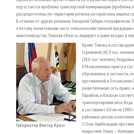
пор остается проблема транспортной коммуникации (проблема ле
рассредоточены по территории региона, которая пока лишена с
В отличие от других регионов Западной Сибири географически Т
а потому значительную часть сельскохозяйственной продукции 
животноводству Томская область лидирует и даже входит в пер
Кроме Томска, в состав кру
Стрежевой (42,9 тыс. человек
(28,6 тыс. человек), Кедровы
634 населенных пункта в сос
обусловлена, в частности, 
протяженной в России реки О
разветвленную сеть право- и
Парабель и Васюган соотве
транспортировки леса. Вед
и составляет 0,6 км на 1000
районные центры и населенн
170 км. Наибольшую протяж
Губернатор Виктор Кресс
покрытием Томск — Колпашево