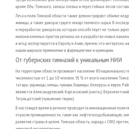
кроме Обь-Томского, запасы спелых и перестойных лесов состав
Леса и поля Томской области также демонстрируют обилие недре
живицы, а также дикорастущего лекарственного сырья. В послед
и переработке дикоросов, которая способствует не только укр
малонаселенных пунктов региона, но и разработке новых канал
и ягод экспортируется в Европу и Азию, причем, что интересно,
нашли широкое применение в фармацевтике и кулинарии.
От губернских гимназий к уникальным НИИ
На территории области проживает население 80 национальносте
численностью от 1 до 10 человек. 91 % от всего населения Том
татары, украинцы, немцы, чуваши, башкиры, белорусы и евреи. 
являются Александровский, Каргасокский (ханты), Верхнекетский,
Тегульдетский (чулымские тюрки).
В настоящее время в регионе проводится инновационная полит
отрасли промышленности, такие как: нефтегазодобывающую, хим
развития страны в целом, Томская область, наряду с СФО, прете
«мировой интеллигенции»...