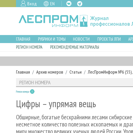
Вход
EN
ГЛАВНАЯ
РУБРИКИ И ТЕМЫ
НОВОСТИ
ПРОЕКТЫ ЛПИ
АР
РЕГИОН НОМЕРА
РЕКОМЕНДУЕМЫЕ МАТЕРИАЛЫ
Главная
Архив номеров
Статьи
ЛесПромИнформ №6 (55), 
РЕГИОН НОМЕРА
Регион номера
Цифры – упрямая вещь
Обширные, богатые бескрайними лесами сибирские 
несметное количество полезных ископаемых и дра
миру множество великих ученых людей России. Уров