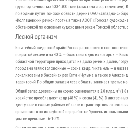
грузоподъемностью 300-1300 тонн (хлыстами и сортиментами). 
по водным путям Томской области держит ОАО «Западно-Сибирс
«Колпашевский речной порт»), а также АООТ «Томская судоходна
обстановкой по основным судоходным рекам Томской области, о
Лесной организм
Богатейший «кедровый край» России расположен в юго-восточно
покрытой лесами и на 40 % — болотами, одно из которых — Васюг
областной территории приходится на долю речных долин, погр
породами являются хвойные — сосна, кедр, пихта, ель — и листв
локализованы в бассейнах рек Кети и Чулыма, а также в Алекса
территорий. По общим запасам леса область занимает третье ме
3
Общий запас древесины на корню оценивается в 2,8 млрд м
(1,6
хозяйстве преобладают кедр (48 %) и сосна (41 %). В лиственных
доступные в южных районах области в транспортном отношении
производств по их глубокой переработке. Уровень использовани
увы, не превышает 6-10 %.
Среди возможных для эксплуатации лесов доминируют сосновые 