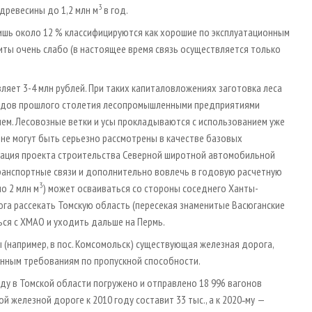
3
древесины до 1,2 млн м
в год.
ишь около 12 % классифицируются как хорошие по эксплуатационным
ты очень слабо (в настоящее время связь осуществляется только
вляет 3-4 млн рублей. При таких капиталовложениях заготовка леса
 годов прошлого столетия лесопромышленными предприятиями
ием. Лесовозные ветки и усы прокладываются с использованием уже
не могут быть серьезно рассмотрены в качестве базовых
зация проекта строительства Северной широтной автомобильной
ранспортные связи и дополнительно вовлечь в годовую расчетную
3
ло 2 млн м
) может осваиваться со стороны соседнего Ханты-
юга рассекать Томскую область (пересекая знаменитые Васюганские
ься с ХМАО и уходить дальше на Пермь.
(например, в пос. Комсомольск) существующая железная дорога,
енным требованиям по пропускной способности.
ду в Томской области погружено и отправлено 18 996 вагонов
й железной дороге к 2010 году составит 33 тыс., а к 2020‑му —