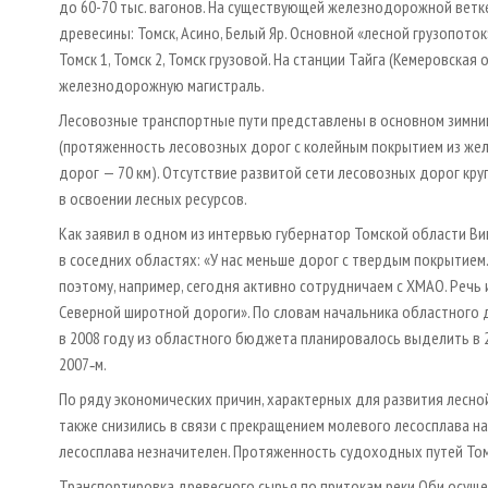
до 60-70 тыс. вагонов. На существующей железнодорожной ветк
древесины: Томск, Асино, Белый Яр. Основной «лесной грузопоток
Томск 1, Томск 2, Томск грузовой. На станции Тайга (Кемеровск
железнодорожную магистраль.
Лесовозные транспортные пути представлены в основном зимник
(протяженность лесовозных дорог с колейным покрытием из жел
дорог — 70 км). Отсутствие развитой сети лесовозных дорог к
в освоении лесных ресурсов.
Как заявил в одном из интервью губернатор Томской области Вик
в соседних областях: «У нас меньше дорог с твердым покрытием
поэтому, например, сегодня активно сотрудничаем с ХМАО. Речь
Северной широтной дороги». По словам начальника областного 
в 2008 году из областного бюджета планировалось выделить в 
2007‑м.
По ряду экономических причин, характерных для развития лесно
также снизились в связи с прекращением молевого лесосплава 
лесосплава незначителен. Протяженность судоходных путей Том
Транспортировка древесного сырья по притокам реки Оби осу