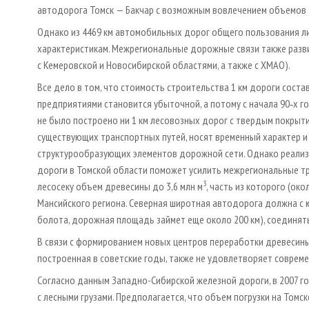
автодорога Томск — Бакчар с возможным вовлечением объемов 
Однако из 4469 км автомобильных дорог общего пользования л
характеристикам. Межрегиональные дорожные связи также разви
с Кемеровской и Новосибирской областями, а также с ХМАО).
Все дело в том, что стоимость строительства 1 км дороги соста
предприятиями становится убыточной, а потому с начала 90‑х
не было построено ни 1 км лесовозных дорог с твердым покрыт
существующих транспортных путей, носят временный характер и 
структурообразующих элементов дорожной сети. Однако реали
дороги в Томской области поможет усилить межрегиональные т
3
лесосеку объем древесины до 3,6 млн м
, часть из которого (око
Мансийского региона. Северная широтная автодорога должна с 
болота, дорожная площадь займет еще около 200 км), соединят
В связи с формированием новых центров переработки древесины 
построенная в советские годы, также не удовлетворяет соврем
Согласно данным Западно-Сибирской железной дороги, в 2007 го
с лесными грузами. Предполагается, что объем погрузки на Томско