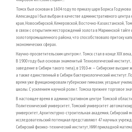
Томск был основан в 1604 году по приказу царя Бориса Годунова 
Александра I был выбран в качестве административного центра
края, Новосибирской, Кемеровской, Восточно-Казахстанской, Томс
в связи с открытием месторождений золота в Мариинской тайге и
золотопромышленного района, что способствовало притоку капи
экономических сферах.
Научно-просветительским центром г. Томск стал в конце XIX века
В 1900 году был основан знаменитый Технологический институт,
заведение в Сибири такого типа), в 1910‑м — Сибирские высшие 
а также единственный в Сибири бактериологический институт. П
время уже функционировали губернские гимназии, уездные учили
школы. С усилением научной роли г. Томска прежнее торговое зн
В настоящее время в административном центре Томской области
Политехнический университет, Томский университет автоматизи
университет, Архитектурно-строительная академия, Сибирский 
исследовательский потенциал представляют 47 научных учрежден
Сибирский физико-технический институт, НИИ прикладной матема