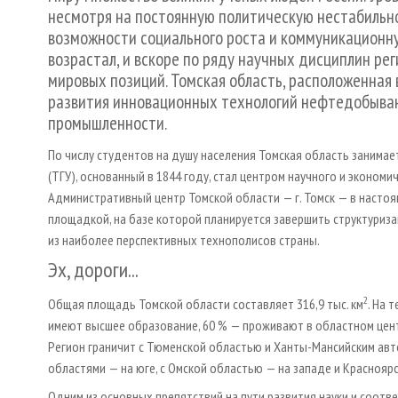
несмотря на постоянную политическую нестабильно
возможности социального роста и коммуникационну
возрастал, и вскоре по ряду научных дисциплин р
мировых позиций. Томская область, расположенная 
развития инновационных технологий нефтедобывающ
промышленности.
По числу студентов на душу населения Томская область занимае
(ТГУ), основанный в 1844 году, стал центром научного и экономич
Административный центр Томской области — г. Томск — в насто
площадкой, на базе которой планируется завершить структуриза
из наиболее перспективных технополисов страны.
Эх, дороги...
2
Общая площадь Томской области составляет 316,9 тыс. км
. На 
имеют высшее образование, 60 % — проживают в областном центр
Регион граничит с Тюменской областью и Ханты-Мансийским авт
областями — на юге, с Омской областью — на западе и Красноярс
Одним из основных препятствий на пути развития науки и соот