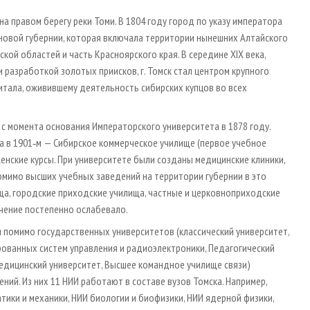
на правом берегу реки Томи. В 1804 году город по указу императора
 новой губернии, которая включала территории нынешних Алтайского
кой областей и часть Красноярского края. В середине XIX века,
 разработкой золотых приисков, г. Томск стал центром крупного
тала, оживившему деятельность сибирских купцов во всех
, с момента основания Императорского университета в 1878 году.
 а в 1901‑м — Сибирское коммерческое училище (первое учебное
женские курсы. При университете были созданы медицинские клиники,
омимо высших учебных заведений на территории губернии в это
ща, городские приходские училища, частные и церковноприходские
ачение постепенно ослабевало.
 помимо государственных университетов (классический университет,
рованных систем управления и радиоэлектроники, Педагогический
медицинский университет, Высшее командное училище связи)
ий. Из них 11 НИИ работают в составе вузов Томска. Например,
тики и механики, НИИ биологии и биофизики, НИИ ядерной физики,