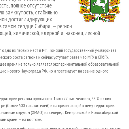
сть, полное отсутствие
ю замкнутость, стабильно
егион достиг лидирующих
в самом сердце Сибири, — регион
ей, химической, ядерной и, наконец, лесной
т одно из первых мест в РФ. Томский государственный университет
еского роста региона и сейчас уступает разве что МГУ и СПбГУ.
ящее время не только является экспериментальной образовательной
цию нового Наукограда РФ, но и претендует на звание одного
территории региона проживают 1 млн 77 тыс. человек, 38 % из них
е (более 500 тыс. жителей) и на прилегающей к нему территории.
ономным округом (ХМАО) на севере, с Кемеровской и Новосибирской
ким краем — на востоке.
ветственно наиболее перспективных отраслей промышленности до сих