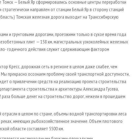
е Томск — Белый Яр сформировались основные центры переработки
» стратегически направлен от станции Белый Яр в сторону станций
ая область) Томская железная дорога выходит на Транссибирскую
ами и грунтовыми дорогами, проезжими только в сухое время года
езобетонных плит — 158 км, магистральных узкоколейных железных
ругло- годичного действия служит сдерживающим фактором
тор Кресс, дорожная сеть в регионе в целом даже слабее, чем
. Мы прекрасно осознаем проблему своей транспортной доступности,
 идет о привлечении средств на реализацию проекта строительства
департамента строительства и архитектуры Александра Гусева,
2 раза больше денег на строительство дорог, нежели в прошедшем
й отрасли в целом по стране, объемы водной транспортировки леса
на реках, имеющих рыбохозяйственное значение. Объем плотового
ской области составляет 5500 км.
ществляется несамоходными баржами-площадками