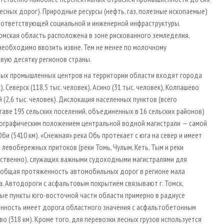
сных дорог). Природные ресурсы (нефть, газ, полезные ископаемые)
оответствующей социальной и инженерной инфраструктуры.
омская область расположена в зоне рискованного земледелия,
необходимо ввозить извне. Тем не менее по молочному
вую десятку регионов страны.
пных промышленных центров на территории области входят города
), Северск (118,5 тыс. человек), Асино (31 тыс. человек), Колпашево
й (2,6 тыс. человек). Дислокация населенных пунктов (всего
таве 195 сельских поселений, объединенных в 16 сельских районов)
географическим положением центральной водной магистрали — самой
би (5410 км). «Снежная» река Обь протекает с юга на север и имеет
 левобережных притоков (реки Томь, Чулым, Кеть, Тым и реки
тственно), служащих важными судоходными магистралями для
ь общая протяженность автомобильных дорог в регионе мала
 га. Автодороги с асфальтовым покрытием связывают г. Томск,
ые пункты юго-восточной части области примерно в радиусе
енность имеет дорога областного значения с асфальтобетонным
 (318 км). Кроме того, для перевозки лесных грузов используется