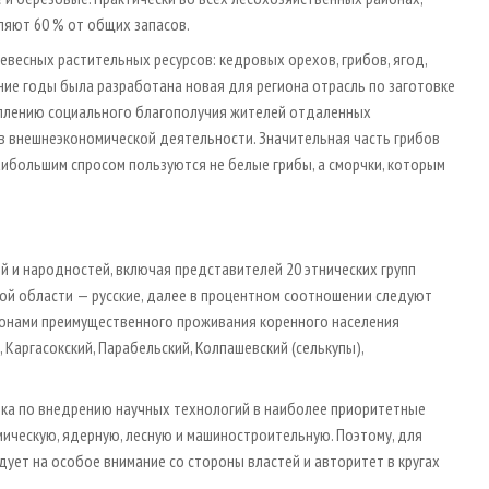
ляют 60 % от общих запасов.
весных растительных ресурсов: кедровых орехов, грибов, ягод,
ние годы была разработана новая для региона отрасль по заготовке
еплению социального благополучия жителей отдаленных
ов внешнеэкономической деятельности. Значительная часть грибов
 наибольшим спросом пользуются не белые грибы, а сморчки, которым
й и народностей, включая представителей 20 этнических групп
ской области — русские, далее в процентном соотношении следуют
Районами преимущественного проживания коренного населения
 Каргасокский, Парабельский, Колпашевский (селькупы),
ика по внедрению научных технологий в наиболее приоритетные
ическую, ядерную, лесную и машиностроительную. Поэтому, для
ндует на особое внимание со стороны властей и авторитет в кругах