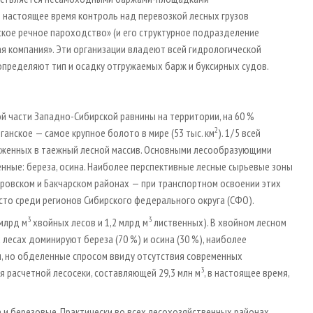
В настоящее время контроль над перевозкой лесных грузов
кое речное пароходство» (и его структурное подразделение
я компания». Эти организации владеют всей гидрологической
пределяют тип и осадку отгружаемых барж и буксирных судов.
й части Западно-Сибирской равнины на территории, на 60 %
2
анское — самое крупное болото в мире (53 тыс. км
). 1 / 5 всей
уженных в таежный лесной массив. Основными лесообразующими
енные: береза, осина. Наиболее перспективные лесные сырьевые зоны
ндровском и Бакчарском районах — при транспортном освоении этих
сто среди регионов Сибирского федерального округа (СФО).
3
3
 млрд м
хвойных лесов и 1,2 млрд м
лиственных). В хвойном лесном
 лесах доминируют береза (70 %) и осина (30 %), наиболее
, но обделенные спросом ввиду отсутствия современных
3
я расчетной лесосеки, составляющей 29,3 млн м
, в настоящее время,
и березовые. Практически во всех лесохозяйственных районах,