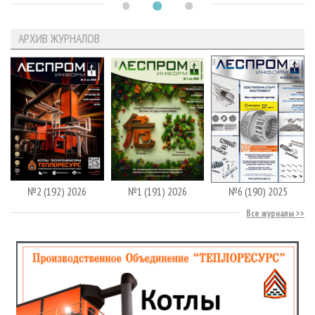
АРХИВ ЖУРНАЛОВ
№2 (192) 2026
№1 (191) 2026
№6 (190) 2025
Все журналы