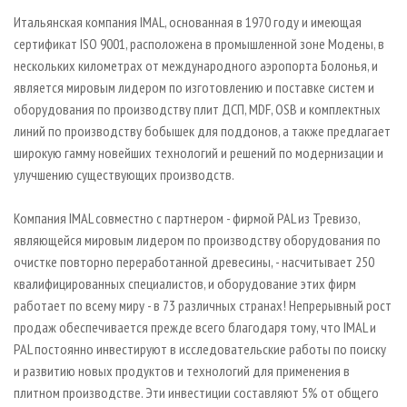
СУШКА ДРЕВЕСИНЫ
ПЕРСОНЫ
КОНТАКТЫ
РЕКЛАМА
Итальянская компания IMAL, основанная в 1970 году и имеющая
ПРОИЗВОДСТВО ДРЕВЕСНЫХ ПЛИТ
МОБИЛЬНЫЕ ВЫСТАВКИ
сертификат ISO 9001, расположена в промышленной зоне Модены, в
РЕКЛАМА НА САЙТЕ
нескольких километрах от международного аэропорта Болонья, и
ДЕРЕВЯННОЕ ДОМОСТРОЕНИЕ
ОФИЦИАЛЬНЫЕ ДЕЛЕГАЦИИ
является мировым лидером по изготовлению и поставке систем и
ПРОИЗВОДСТВО МЕБЕЛИ
ПРИОРИТЕТНЫЕ ИНВЕСТПРОЕКТЫ
оборудования по производству плит ДСП, MDF, OSB и комплектных
линий по производству бобышек для поддонов, а также предлагает
БИОЭНЕРГЕТИКА
RUSSIAN FORESTRY REVIEW
широкую гамму новейших технологий и решений по модернизации и
ЦБП
ГАЗЕТА ЛЕСПРОМФОРУМ
улучшению существующих производств.
ИНСТРУМЕНТ И МАТЕРИАЛЫ
БИБЛИОТЕКА СПЕЦИАЛИСТА
Компания IMAL совместно с партнером - фирмой PAL из Тревизо,
являющейся мировым лидером по производству оборудования по
очистке повторно переработанной древесины, - насчитывает 250
квалифицированных специалистов, и оборудование этих фирм
работает по всему миру - в 73 различных странах! Непрерывный рост
продаж обеспечивается прежде всего благодаря тому, что IMAL и
PAL постоянно инвестируют в исследовательские работы по поиску
и развитию новых продуктов и технологий для применения в
плитном производстве. Эти инвестиции составляют 5% от общего