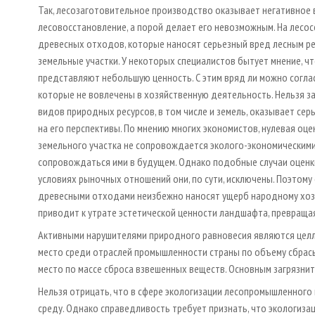
Так, лесозаготовительное производство оказывает негативное 
лесовосстановление, а порой делает его невозможным. На лесос
древесных отходов, которые наносят серьезный вред лесным 
земельные участки. У некоторых специалистов бытует мнение, ч
представляют небольшую ценность. С этим вряд ли можно соглас
которые не вовлечены в хозяйственную деятельность. Нельзя з
видов природных ресурсов, в том числе и земель, оказывает сер
на его перспективы. По мнению многих экономистов, нулевая оце
земельного участка не сопровождается эколого-экономическими
сопровождаться ими в будущем. Однако подобные случаи оценки
условиях рыночных отношений они, по сути, исключены. Поэтому
древесными отходами неизбежно наносят ущерб народному хозя
приводит к утрате эстетической ценности ландшафта, превраща
Активными нарушителями природного равновесия являются целл
место среди отраслей промышленности страны по объему сбрасы
место по массе сброса взвешенных веществ. Основным загрязн
Нельзя отрицать, что в сфере экологизации лесопромышленного
среду. Однако справедливость требует признать, что экологиза