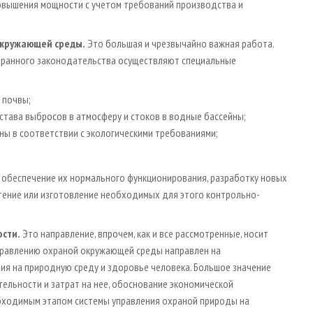
овышения мощности с учетом требований производства и
окружающей среды.
Это большая и чрезвычайно важная работа.
ранного законодательства осуществляют специальные
 почвы;
става выбросов в атмосферу и стоков в водные бассейны;
ы в соответствии с экологическими требованиями;
обеспечение их нормального функционирования, разработку новых
ение или изготовление необходимых для этого контрольно-
ости.
Это направление, впрочем, как и все рассмотренные, носит
управлению охраной окружающей среды направлен на
я на природную среду и здоровье человека. Большое значение
ельности и затрат на нее, обоснование экономической
бходимым этапом системы управления охраной природы на