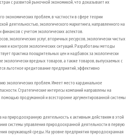
стран с развитой рыночной экономикой, что доказывает их
го-экономических проблем, в частности в сфере теории
кой деятельностью, экологического маркетинга, направленного на
и финансов с учетом экологических аспектов.
ов, экологических услуг, вторичных ресурсов, экологически чистых
ания и контроля экологических ситуаций. Разработаны методы
ствует практика поощрительных цен и надбавок за экологически
 экологически вредных товаров, а также товаров, выпускаемых с
тся льготное кредитование предприятий, эффективно
нию экологических проблем. Имеет место кардинальное
пасности. Стратегические интересы компаний направлены на
с помощью продуманной и всесторонне аргументированной системы
да на природоохранную деятельность к активным действиям в этой
ания системы управления природоохранной деятельности в первую
нения окружающей среды. На уровне предприятия природоохранная