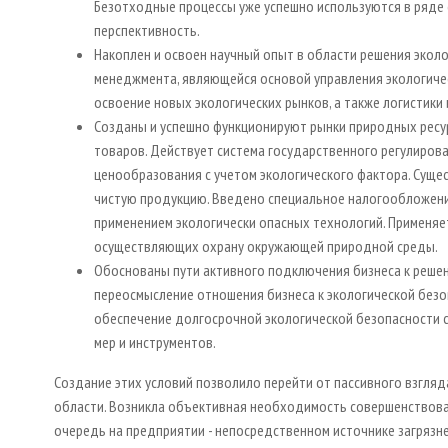
Безотходные процессы уже успешно используются в ряде 
перспективность.
Накоплен и освоен научный опыт в области решения эколо
менеджмента, являющейся основой управления экологичес
освоение новых экологических рынков, а также логистики 
Созданы и успешно функционируют рынки природных ресурс
товаров. Действует система государственного регулиров
ценообразования с учетом экологического фактора. Суще
чистую продукцию. Введено специальное налогообложение
применением экологически опасных технологий. Применяе
осуществляющих охрану окружающей природной среды.
Обоснованы пути активного подключения бизнеса к реше
переосмысление отношения бизнеса к экологической безо
обеспечение долгосрочной экологической безопасности 
мер и инструментов.
Создание этих условий позволило перейти от пассивного взгля
области. Возникла объективная необходимость совершенствов
очередь на предприятии - непосредственном источнике загряз