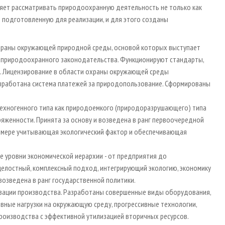
ляет рассматривать природоохранную деятельность не только как
е подготовленную для реализации, и для этого созданы
храны окружающей природной среды, основой которых выступает
а природоохранного законодательства. Функционируют стандарты,
. Лицензирование в области охраны окружающей среды
зработана система платежей за природопользование. Сформированы
техногенного типа как природоемкого (природоразрушающего) типа
яженности. Принята за основу и возведена в ранг первоочередной
й мере учитывающая экологический фактор и обеспечивающая
е уровни экономической иерархии - от предприятия до
елостный, комплексный подход, интегрирующий экологию, экономику
возведена в ранг государственной политики.
изации производства. Разработаны совершенные виды оборудования,
ные нагрузки на окружающую среду, прогрессивные технологии,
оизводства с эффективной утилизацией вторичных ресурсов.