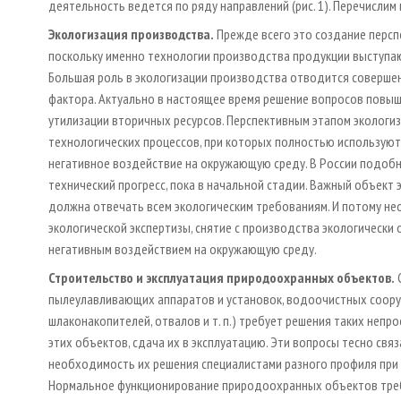
деятельность ведется по ряду направлений (рис. 1). Перечислим 
Экологизация производства.
Прежде всего это создание персп
поскольку именно технологии производства продукции выступа
Большая роль в экологизации производства отводится соверше
фактора. Актуально в настоящее время решение вопросов повы
утилизации вторичных ресурсов. Перспективным этапом экологи
технологических процессов, при которых полностью используют
негативное воздействие на окружающую среду. В России подоб
технический прогресс, пока в начальной стадии. Важный объект
должна отвечать всем экологическим требованиям. И потому не
экологической экспертизы, снятие с производства экологически
негативным воздействием на окружающую среду.
Строительство и эксплуатация природоохранных объектов.
С
пылеулавливающих аппаратов и установок, водоочистных сооруж
шлаконакопителей, отвалов и т. п.) требует решения таких непр
этих объектов, сдача их в эксплуатацию. Эти вопросы тесно св
необходимость их решения специалистами разного профиля при
Нормальное функционирование природоохранных объектов треб