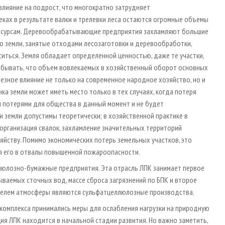
влияние на подрост, что многократно затрудняет
еках в результате валки и трелевки леса остаются огромные объемы
ресурсам. Деревообрабатывающие предприятия захламляют большие
то земли, занятые отходами лесозаготовки и деревообработки,
иться. Земля обладает определенной ценностью, даже те участки,
абывать, что объем вовлекаемых в хозяйственный оборот основных
ьезное влияние не только на современное народное хозяйство, но и
нка земли может иметь место только в тех случаях, когда потеря
 потерями для общества в данный момент и не будет
 земли допустимы теоретически; в хозяйственной практике в
 организация свалок, захламление значительных территорий
йству. Помимо экономических потерь земельных участков, это
я его в отвалы повышенной пожароопасности.
юлозно-бумажные предприятия. Эта отрасль ЛПК занимает первое
ваемых сточных вод, массе сброса загрязнений по БПК и второе
ителем атмосферы являются сульфатцеллюлозные производства.
 комплекса принимались меры для ослабления нагрузки на природную
ция ЛПК находится в начальной стадии развития. Но важно заметить,