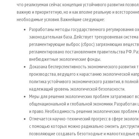
что реализуемая сейчас концепция устойчивого развития позво
важную и приоритетную, но и как вполне реальную и всесторонн
необходимые условия. Важнейшие следующие:
Разработаны методы государственного регулирования о
законодательная база. Действует трехуровневая систем
регламентирующие выброс (сброс) загрязняющих веществ
регламентировано постановлением правительства РФ. Ра
внебюджетные экологические фонды.
Доказана бесперспективность экономического развития 
производства, ведущего к нарастанию экологической напр
политика устойчивого экономического развития, в полно
надлежащий уровень экологической безопасности.
Меры для решения экологических проблем затрагивают вс
общенациональной и глобальной экономики. Разработан ц
и право. Необходимость решения экологических проблем 
Отмечается научно-технический прогресс в сфере эколог
с помощью которых можно радикально снизить деструктив
позволяющие создавать безотходные и малоотходные пр