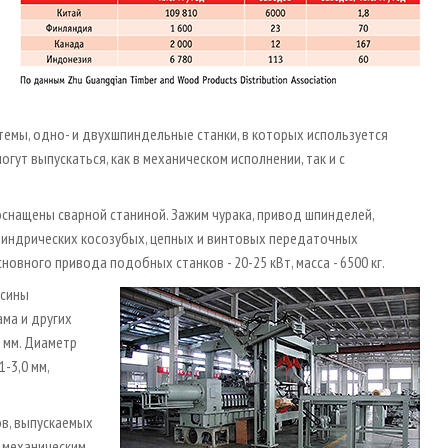
темы, одно- и двухшпиндельные станки, в которых используется
гут выпускаться, как в механическом исполнении, так и с
снащены сварной станиной. Зажим чурака, привод шпинделей,
линдрических косозубых, цепных и винтовых передаточных
овного привода подобных станков - 20-25 кВт, масса - 6500 кг.
есины
ма и других
 мм. Диаметр
-3,0 мм,
в, выпускаемых
с механическим