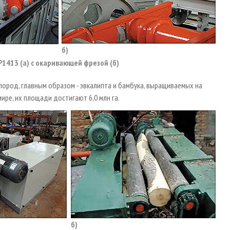
б)
P1413 (а) с окаривающей фрезой (б)
ород, главным образом - эвкалипта и бамбука, выращиваемых на
ире, их площади достигают 6,0 млн га.
б)