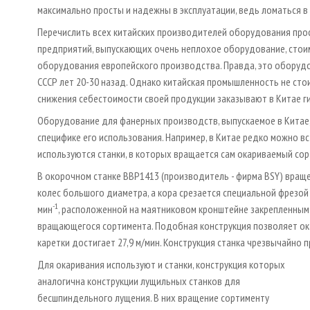
максимально просты и надежны в эксплуатации, ведь ломаться в 
Перечислить всех китайских производителей оборудования про
предприятий, выпускающих очень неплохое оборудование, стоим
оборудования европейского производства. Правда, это оборудо
СССР лет 20-30 назад. Однако китайская промышленность не сто
снижения себестоимости своей продукции заказывают в Китае ги
Оборудование для фанерных производств, выпускаемое в Китае
специфике его использования. Например, в Китае редко можно в
используются станки, в которых вращается сам окариваемый сор
В окорочном станке BBP1413 (производитель - фирма BSY) вра
колес большого диаметра, а кора срезается специальной фрезой
-1
мин
, расположенной на маятниковом кронштейне закрепленным
вращающегося сортимента. Подобная конструкция позволяет ок
каретки достигает 27,9 м/мин. Конструкция станка чрезвычайно 
Для окаривания используют и станки, конструкция которых
аналогична конструкции лущильных станков для
бесшпиндельного лущения. В них вращение сортименту