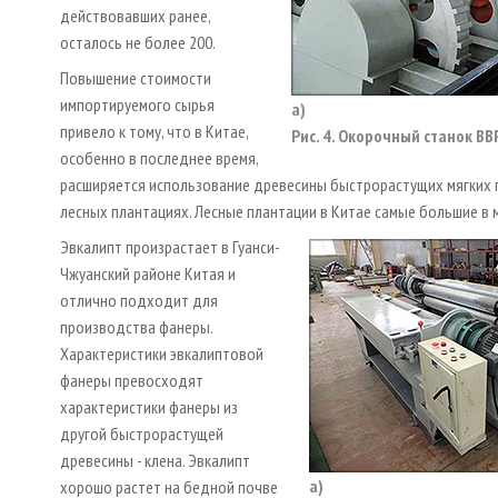
действовавших ранее,
осталось не более 200.
Повышение стоимости
импортируемого сырья
а)
привело к тому, что в Китае,
Рис. 4. Окорочный станок BB
особенно в последнее время,
расширяется использование древесины быстрорастущих мягких п
лесных плантациях. Лесные плантации в Китае самые большие в м
Эвкалипт произрастает в Гуанси-
Чжуанский районе Китая и
отлично подходит для
производства фанеры.
Характеристики эвкалиптовой
фанеры превосходят
характеристики фанеры из
другой быстрорастущей
древесины - клена. Эвкалипт
а)
хорошо растет на бедной почве