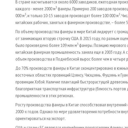
В стране насчитывается около 6000 заводиков, ежегодная про
3
каждого - менее 2000 м
фанеры. Примерно 200 заводов произво
3
3
000 м
, и только 10-15 заводов производят более 100 000 м
. Чи
китайских рабочих, занятых в фанерном производстве, – более 5
По объему производства фанеры в мире Китай лидирует с гром
от занимающих вторую строчку США. В 2015 году, по разным оцен
3
было произведено более 109 млн м
фанеры. Позицию мирового 
китайская фанерная промышленность заняла еще в 2003 году. А с
объем производства в Поднебесной вырос более чем в четыре р
До 70% производств фанеры в Китае сконцентрировано в южных
восточных областях провинций Цзянсу, Чжэцзянь, Фуцзянь и Гуан
провинции Хэбэй. Наличие плантаций быстрорастущей древесины
благоприятная транспортная инфраструктура (близость портов 
промышленности в этих регионах.
Росту производства фанеры в Китае способствовал внутренний 
2000-х годов. Однако по мере удовлетворения потребности вну
ориентироваться на экспорт.
США и страны ЕС являются крупнейшими покупателями фанеры, э