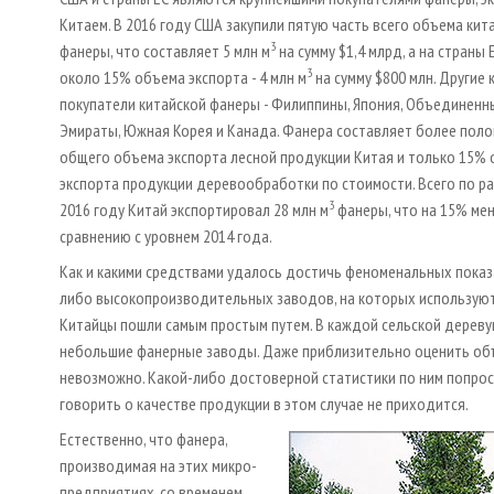
Китаем. В 2016 году США закупили пятую часть всего объема кит
3
фанеры, что составляет 5 млн м
на сумму $1,4 млрд, а на страны
3
около 15% объема экспорта - 4 млн м
на сумму $800 млн. Другие 
покупатели китайской фанеры - Филиппины, Япония, Объединенн
Эмираты, Южная Корея и Канада. Фанера составляет более поло
общего объема экспорта лесной продукции Китая и только 15%
экспорта продукции деревообработки по стоимости. Всего по р
3
2016 году Китай экспортировал 28 млн м
фанеры, что на 15% ме
сравнению с уровнем 2014 года.
Как и какими средствами удалось достичь феноменальных показа
либо высокопроизводительных заводов, на которых используют
Китайцы пошли самым простым путем. В каждой сельской деревушке
небольшие фанерные заводы. Даже приблизительно оценить объе
невозможно. Какой-либо достоверной статистики по ним попросту
говорить о качестве продукции в этом случае не приходится.
Естественно, что фанера,
производимая на этих микро-
предприятиях, со временем