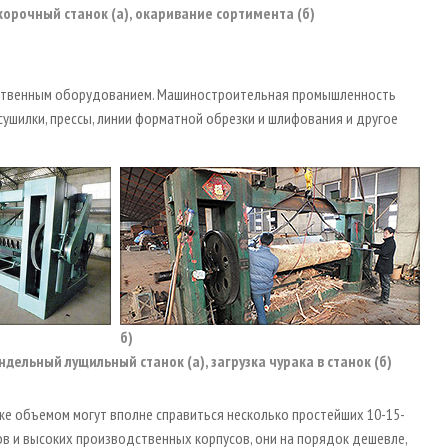
корочный станок (а), окаривание сортимента (б)
ственным оборудованием. Машиностроительная промышленность
ушилки, прессы, линии форматной обрезки и шлифования и другое
б)
ндельный лущильный станок (а), загрузка чурака в станок (б)
 же объемом могут вполне справиться несколько простейших 10-15-
ов и высоких производственных корпусов, они на порядок дешевле,