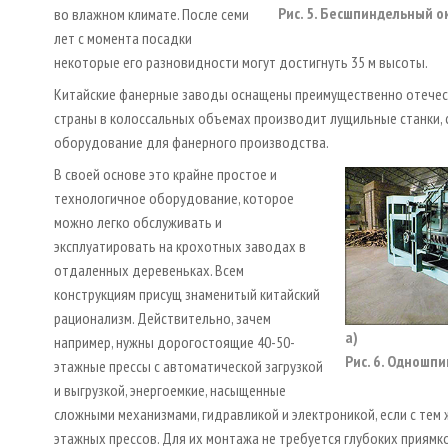
Рис. 5. Бесшпиндельный о
во влажном климате. После семи
лет с момента посадки
некоторые его разновидности могут достигнуть 35 м высоты.
Китайские фанерные заводы оснащены преимущественно отече
страны в колоссальных объемах производит лущильные станки, с
оборудование для фанерного производства.
В своей основе это крайне простое и
технологичное оборудование, которое
можно легко обслуживать и
эксплуатировать на крохотных заводах в
отдаленных деревеньках. Всем
конструкциям присущ знаменитый китайский
рационализм. Действительно, зачем
а)
например, нужны дорогостоящие 40-50-
Рис. 6. Одношпи
этажные прессы с автоматической загрузкой
и выгрузкой, энергоемкие, насыщенные
сложными механизмами, гидравликой и электроникой, если с тем
этажных прессов. Для их монтажа не требуется глубоких приямк