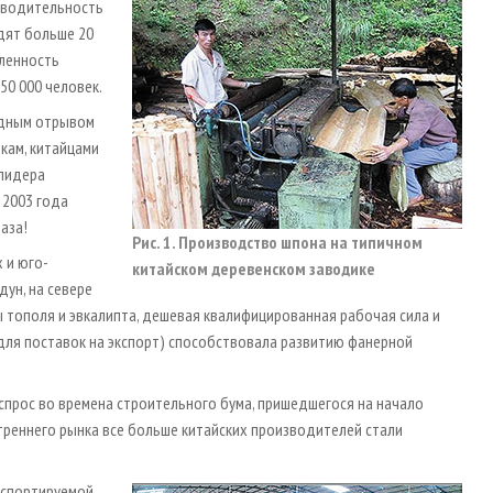
изводительность
дят больше 20
сленность
50 000 человек.
адным отрывом
кам, китайцами
лидера
 2003 года
аза!
Рис. 1. Производство шпона на типичном
 и юго-
китайском деревенском заводике
дун, на севере
 тополя и эвкалипта, дешевая квалифицированная рабочая сила и
для поставок на экспорт) способствовала развитию фанерной
спрос во времена строительного бума, пришедшегося на начало
треннего рынка все больше китайских производителей стали
кспортируемой