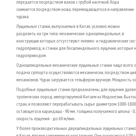
передается посредством валов с грубой насечкой. Кора
снимается посредством ножа, перемещающегося в направлении
чурака.
Лущильные станки, выпускаемые в Китае, условно можно
разделить на три типа: механические одношпиндельные, в
конструкции которых отсутствуют пневмо- и гидравлические сис
гидропривод, и станки для бесшпиндельного лущения, которые мо
гидроприводом.
Одношпиндельные механические лущильные станки чаще всего о
подача суппорта осуществляются механически, посредством ци
механизмов. Чурак загружается тельфером вручную. Мощность осн
Подобные лущильные станки предназначены для лущения древ
тропических пород, импортируемой Китаем из Индонезии, Вьетна
стран, и позволяют перерабатывать сырье диаметром 1000-1800
остающегося карандаша - 90 мм, толщина получаемого шпона - 0,1
скорость лущения - до 60 м/мин.
У более производительных двухшпиндельных лущильных станко
в Китае, вполне современная конструкция. Они оснащаются ЦЗУ 