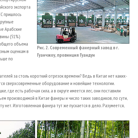
айского экспорта
 ЕС пришлось
крупные
ые Арабские
вины (51%)
 общего объема
Рис. 2. Современный фанерный завод в г.
азным оценкам в
Гуанчжоу, провинция Гуандун
ньше по
телей за столь короткий отрезок времени? Ведь в Китае нет каких-
ся сверхсовременные оборудование и новейшие технологии.
, где есть рабочая сила, а в округе имеется лес, они поставили
м производимой в Китае фанеры и число таких заводиков, по сути,
 нет. Изготовленная фанера тут же пускается в дело. Разумеется,