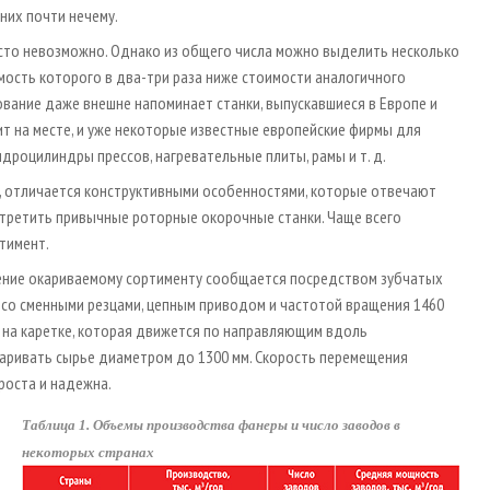
них почти нечему.
сто невозможно. Однако из общего числа можно выделить несколько
ость которого в два-три раза ниже стоимости аналогичного
вание даже внешне напоминает станки, выпускавшиеся в Европе и
ит на месте, и уже некоторые известные европейские фирмы для
дроцилиндры прессов, нагревательные плиты, рамы и т. д.
, отличается конструктивными особенностями, которые отвечают
стретить привычные роторные окорочные станки. Чаще всего
тимент.
щение окариваемому сортименту сообщается посредством зубчатых
 со сменными резцами, цепным приводом и частотой вращения 1460
 на каретке, которая движется по направляющим вдоль
аривать сырье диаметром до 1300 мм. Скорость перемещения
проста и надежна.
Таблица 1. Объемы производства фанеры и число заводов в
некоторых странах