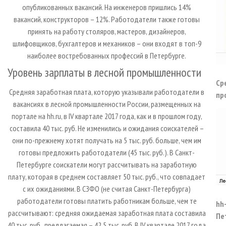
опубликованных вакансий. На инженеров пришлись 14%
вакансий, конструкторов – 12%. Работодатели также готовы
принять на работу столяров, мастеров, дизайнеров,
шлифовщиков, бухгалтеров и механиков – они входят в топ-9
наиболее востребованных профессий в Петербурге.
Уровень зарплаты в лесной промышленности
Ср
Средняя заработная плата, которую указывали работодатели в
пр
вакансиях в лесной промышленности России, размещенных на
портале на hh.ru, в IV квартале 2017 года, как и в прошлом году,
составила 40 тыс. руб. Не изменились и ожидания соискателей –
они по-прежнему хотят получать на 5 тыс. руб. больше, чем им
готовы предложить работодатели (45 тыс. руб.). В Санкт-
Петербурге соискатели могут рассчитывать на заработную
плату, которая в среднем составляет 50 тыс. руб., что совпадает
с их ожиданиями. В СЗФО (не считая Санкт-Петербурга)
работодатели готовы платить работникам больше, чем те
hh
рассчитывают: средняя ожидаемая заработная плата составила
Пе
40 тыс. руб., предлагаемая – 42,5 тыс. руб. В IV квартале 2017 года