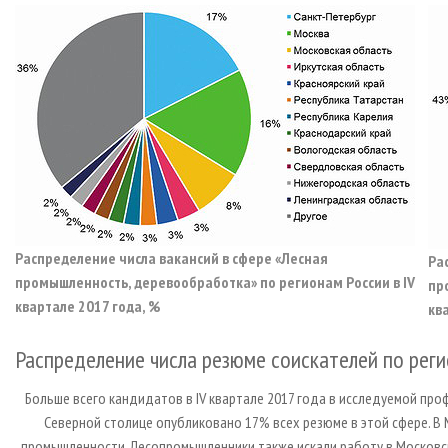
Распределение числа вакансий в сфере «Лесная
Ра
промышленность, деревообработка» по регионам России в IV
пр
квартале 2017 года, %
кв
Распределение числа резюме соискателей по рег
Больше всего кандидатов в IV квартале 2017 года в исследуемой про
Северной столице опубликовано 17% всех резюме в этой сфере. В 
промышленности. Лесопромышленники также искали работу в Московско