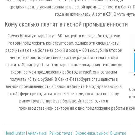
средняя предлагаемая зарплата в лесной промышленности в Санкт-
года не изменилась. А вот в СЗФО чуть-чуть 
Кому сколько платят в лесной промышленности
Самую большую зарплату – 50 тыс. руб. в месяц работодатели
готовы предложить конструкторам, однако эти специалисты
рассчитывают на более высокий доход – 60 тыс. руб. На втором
месте технологи: этим специалистам работодатели готовы
платить 49 тыс. руб. При этом зарплатные ожидания технологов
скромнее, чем предложения работодателей, они согласны
получать 45 тыс. рублей. В Санкт-Петербурге специалисты в
лесной промышленности в явном дефиците. На одну вакансию в
Ср
этой сфере приходится всего 4,3 резюме, тогда как по всему
пр
рынку труда в два раза больше. Интересно, что в
производственном секторе на одно предложение работы в сре
HeadHunter
|
Аналитика
|
Рынок труда
|
Экономика, рынок
|
В центре