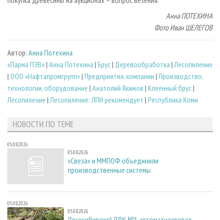
покупка древесины на аукционах – вопрос везения.
Анна ПОТЕХИНА
Фото Иван ШЕЛЕГОВ
Автор:
Анна Потехина
«Парма ПЭВ»
|
Анна Потехина
|
Брус
|
Деревообработка
|
Лесопиление
|
ООО «Нафтапромгрупп»
|
Предприятия, компании
|
Производство,
технологии, оборудование
|
Анатолий Якимов
|
Клеенный брус
|
Лесопиление
|
Лесопиление: ЛПИ рекомендует
|
Республика Коми
НОВОСТИ ПО ТЕМЕ
05.08.2026
05.08.2026
«Свеза» и ММПОФ объединили
производственные системы
05.08.2026
05.08.2026
Лесосибирский ЛДК №1 автоматизировал