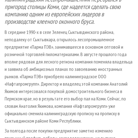
СУШКА ДРЕВЕСИНЫ
ПЕРСОНЫ
КОНТАКТЫ
РЕКЛАМА
пригород столицы Коми, где надеется сделать свою
компанию одним из европейских лидеров в
ПРОИЗВОДСТВО ДРЕВЕСНЫХ ПЛИТ
МОБИЛЬНЫЕ ВЫСТАВКИ
РЕКЛАМА НА САЙТЕ
производстве клееного оконного бруса.
ДЕРЕВЯННОЕ ДОМОСТРОЕНИЕ
ОФИЦИАЛЬНЫЕ ДЕЛЕГАЦИИ
В середине 1990-х в селе Зеленец Сыктывдинского района,
ПРОИЗВОДСТВО МЕБЕЛИ
ПРИОРИТЕТНЫЕ ИНВЕСТПРОЕКТЫ
неподалеку от Сыктывкара, открылось лесопромышленное
БИОЭНЕРГЕТИКА
RUSSIAN FORESTRY REVIEW
предприятие «Парма ПЭВ», занимавшееся в основном оптовой и
розничной торговлей пиломатериалами. В августе прошлого года
ЦБП
ГАЗЕТА ЛЕСПРОМФОРУМ
вполне рядовая для лесного региона компания поменяла владельца
ИНСТРУМЕНТ И МАТЕРИАЛЫ
БИБЛИОТЕКА СПЕЦИАЛИСТА
и заявила об амбициозных планах по завоеванию иностранных
рынков. «Парма ПЭВ» приобрело калининградское ООО
«Нафтапромгрупп». Директор и владелец этой компании Анатолий
Якимов интересовался покупкой домостроительного бизнеса в
Пермском крае, но в результате его выбор пал на Коми. Сейчас, по
словам Анатолия Якимова, компания «Нафтапромгрупп» уже
официально сменила калининградскую прописку на прописку в
Сыктывдинском районе Коми Республики.
За полгода после покупки предприятие заметно изменило