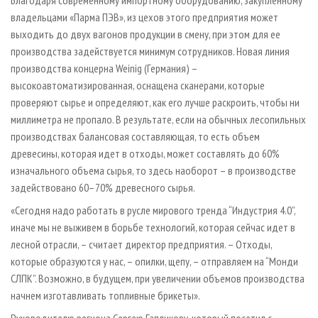
Благодаря современному импортному оборудованию, закупленному
владельцами «Парма ПЭВ», из цехов этого предприятия может
выходить до двух вагонов продукции в смену, при этом для ее
производства задействуется минимум сотрудников. Новая линия
производства концерна Weinig (Германия) –
высокоавтоматизированная, оснащена сканерами, которые
проверяют сырье и определяют, как его лучше раскроить, чтобы ни
миллиметра не пропало. В результате, если на обычных лесопильных
производствах балансовая составляющая, то есть объем
древесины, которая идет в отходы, может составлять до 60%
изначального объема сырья, то здесь наоборот – в производстве
задействовано 60–70% древесного сырья.
«Сегодня надо работать в русле мирового тренда “Индустрия 4.0”,
иначе мы не выживем в борьбе технологий, которая сейчас идет в
лесной отрасли, – считает директор предприятия. – Отходы,
которые образуются у нас, – опилки, щепу, – отправляем на “Монди
СЛПК”. Возможно, в будущем, при увеличении объемов производства
начнем изготавливать топливные брикеты».