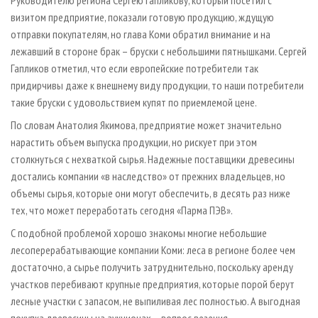
Руководителю региона Сергею Гапликову, который посетил с
визитом предприятие, показали готовую продукцию, ждущую
отправки покупателям, но глава Коми обратил внимание и на
лежавший в стороне брак – бруски с небольшими пятнышками. Сергей
Гапликов отметил, что если европейские потребители так
придирчивы даже к внешнему виду продукции, то наши потребители
такие бруски с удовольствием купят по приемлемой цене.
По словам Анатолия Якимова, предприятие может значительно
нарастить объем выпуска продукции, но рискует при этом
столкнуться с нехваткой сырья. Надежные поставщики древесины
достались компании «в наследство» от прежних владельцев, но
объемы сырья, которые они могут обеспечить, в десять раз ниже
тех, что может переработать сегодня «Парма ПЭВ».
С подобной проблемой хорошо знакомы многие небольшие
лесоперерабатывающие компании Коми: леса в регионе более чем
достаточно, а сырье получить затруднительно, поскольку аренду
участков перебивают крупные предприятия, которые порой берут
лесные участки с запасом, не выпиливая лес полностью. А выгодная