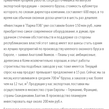
привычный профиль работы, сосредоточившись на выпуске
экспортной продукции – оконного бруска, стоимость кубометра
которого, по словам директора компании, составляет 600 евро, в то
время как обычная оконная доска ценится в шесть раз дешевле.
«Инвестиции в “Парма ПЭВ” уже составили более 150 млн руб., нами
приобретено самое современное оборудование, я думаю, при
удачном стечении обстоятельств и поддержке со стороны
республиканских властей этот завод имеет все шансы стать одним
из лучших предприятий по производству клееного оконного бруса в
Европе, – заявил Анатолий Якимов. – Планы у нас амбициозные,
древесина в Коми исключительно хорошая, и опыт работы
строительства подобных заводов у нас тоже имеется. Текущий
спрос на наш продукт превышает предложение в 15 раз. Сейчас мы за
3
месяц изготавливаем в среднем 700 м
бруска, а заказов у нас более
3
чем на 12 тыс. м
. Продукция у нас экспортная, поставки мы
осуществляем в множество стран Европы – Германию, Францию,
страны Скандинавии, Балтии. В производство планируем
инвестировать еще около 200 млн руб.».