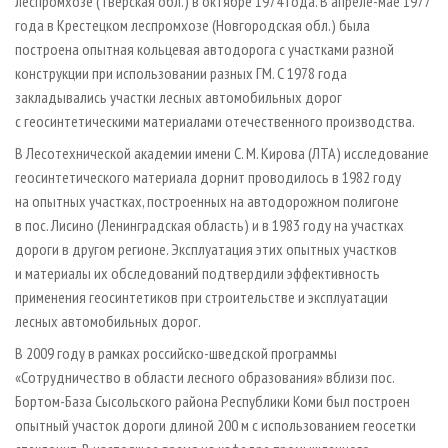
леспромхозе (Тверская обл.) в октябре 1974 года. В апреле-мае 1977
года в Крестецком леспромхозе (Новгородская обл.) была
построена опытная кольцевая автодорога с участками разной
конструкции при использовании разных ГМ. С 1978 года
закладывались участки лесных автомобильных дорог
с геосинтетическими материалами отечественного производства.
В Лесотехнической академии имени С. М. Кирова (ЛТА) исследование
геосинтетического материала дорнит проводилось в 1982 году
на опытных участках, построенных на автодорожном полигоне
в пос. Лисино (Ленинградская область) и в 1983 году на участках
дороги в другом регионе. Эксплуатация этих опытных участков
и материалы их обследований подтвердили эффективность
применения геосинтетиков при строительстве и эксплуатации
лесных автомобильных дорог.
В 2009 году в рамках российско-шведской программы
«Сотрудничество в области лесного образования» вблизи пос.
Бортом-База Сысольского района Республики Коми был построен
опытный участок дороги длиной 200 м с использованием геосетки