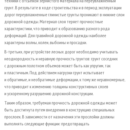
техники с отсыпкой зернистого материала на переувлажненный
грунт. В результате в ходе строительства и в период эксплуатации
дорог переувлажненные глинистые грунты проникают в нижние слои
дорожной одежды. Материал слоя теряет прочностные
характеристики, что приводит к образованию разного рода
деформаций. Для гравийной дорожной одежды наиболее
характерны волны, колеи, выбоины и просадки.
В-третьих, при устройстве лесных дорог необходимо учитывать
неоднородность и неравную прочность грунтов: грунт соседних
с дорожным полотном объемов может быть как упругим, так
и пластичным. Под действием нагрузки грунт испытывает
и обратимые, и необратимые деформации, к тому же неравномерные,
что приводит к изменению толщины конструктивных слоев
и ускоренному разрушению дорожной конструкции.
Таким образом, требуемая прочность дорожной одежды может
быть достигнута путем внедрения в конструкцию специальных
прослоек. В зависимости от назначения эти прослойки должны
выполнять следующие функции: предотвращать