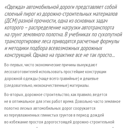
СУШКА ДРЕВЕСИНЫ
ПЕРСОНЫ
КОНТАКТЫ
РЕКЛАМА
«Одежда» автомобильной дороги представляет собой
слоеный пирог из дорожно-строительных материалов
ПРОИЗВОДСТВО ДРЕВЕСНЫХ ПЛИТ
МОБИЛЬНЫЕ ВЫСТАВКИ
РЕКЛАМА НА САЙТЕ
(ДСМ) разной прочности, одна из основных задач
ДЕРЕВЯННОЕ ДОМОСТРОЕНИЕ
ОФИЦИАЛЬНЫЕ ДЕЛЕГАЦИИ
которого – распределение нагрузки автотранспорта
ПРОИЗВОДСТВО МЕБЕЛИ
ПРИОРИТЕТНЫЕ ИНВЕСТПРОЕКТЫ
на грунт земляного полотна. В учебниках по сухопутной
транспортировке леса приводятся расчетные формулы
БИОЭНЕРГЕТИКА
RUSSIAN FORESTRY REVIEW
и методики подбора всевозможных дорожных
ЦБП
ГАЗЕТА ЛЕСПРОМФОРУМ
конструкций. Однако на практике все не так просто...
ИНСТРУМЕНТ И МАТЕРИАЛЫ
БИБЛИОТЕКА СПЕЦИАЛИСТА
Во-первых, чисто экономические причины вынуждают
лесозаготовителей использовать простейшие конструкции
дорожной одежды (чаще всего гравийные) и дешевые
(следовательно, низкокачественные) материалы.
Во-вторых, дорожное строительство, как правило, ведется
не в оптимальное для этих работ время. Довольно часто земляное
полотно лесных автомобильных дорог сооружается
из переувлажненных глинистых грунтов в период дождей
во избежание простоя дорогостоящей дорожно-строительной