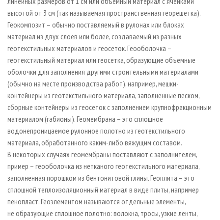
линейных размеров от 1 см или объемный материал с ячейками
высотой от 3 см (так называемая пространственная георешетка).
Геокомпозит – обычно поставляемый в рулонах или блоках
материал из двух слоев или более, создаваемый из разных
геотекстильных материалов и геосеток. Геооболочка –
геотекстильный материал или геосетка, образующие объемные
оболочки для заполнения другими строительными материалами
(обычно на месте производства работ), например, мешки-
контейнеры из геотекстильного материала, заполненные песком,
сборные контейнеры из геосеток с заполнением крупнофракционным
материалом (габионы). Геомембрана – это сплошное
водонепроницаемое рулонное полотно из геотекстильного
материала, обработанного каким-либо вяжущим составом.
В некоторых случаях геомембраны поставляют с заполнителем,
пример – геооболочка из нетканого геотекстильного материала,
заполненная порошком из бентонитовой глины. Геоплита – это
сплошной теплоизоляционный материал в виде плиты, например
пенопласт. Геоэлементом называются отдельные элементы,
не образующие сплошное полотно: волокна, тросы, узкие ленты,