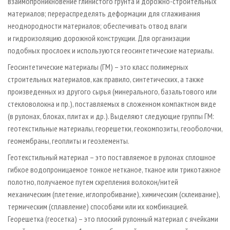
взаимопроникновение глинистого грунта и дорожно-строительных
материалов; перераспределять деформации для сглаживания
неоднородности материалов; обеспечивать отвод влаги
и гидроизоляцию дорожной конструкции. Для организации
подобных прослоек и используются геосинтетические материалы.
Геосинтетические материалы (ГМ) – это класс полимерных
строительных материалов, как правило, синтетических, а также
произведенных из другого сырья (минерального, базальтового или
стекловолокна и пр.), поставляемых в сложенном компактном виде
(в рулонах, блоках, плитах и др.). Выделяют следующие группы ГМ:
геотекстильные материалы, георешетки, геокомпозиты, геооболочки,
геомембраны, геоплиты и геоэлементы.
Геотекстильный материал – это поставляемое в рулонах сплошное
гибкое водопроницаемое тонкое нетканое, тканое или трикотажное
полотно, получаемое путем скрепления волокон/нитей
механическим (плетение, иглопробивание), химическим (склеивание),
термическим (сплавление) способами или их комбинацией.
Георешетка (геосетка) – это плоский рулонный материал с ячейками