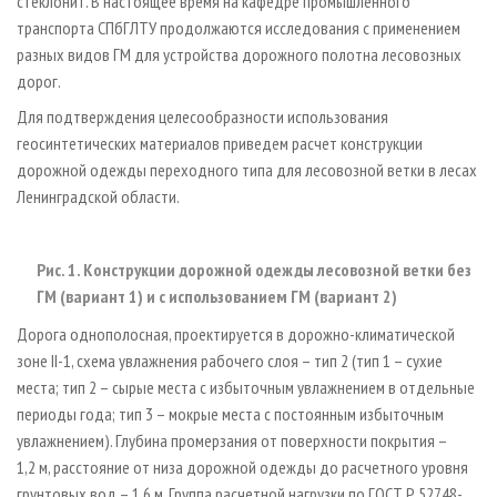
стеклонит. В настоящее время на кафедре промышленного
транспорта СПбГЛТУ продолжаются исследования с применением
разных видов ГМ для устройства дорожного полотна лесовозных
дорог.
Для подтверждения целесообразности использования
геосинтетических материалов приведем расчет конструкции
дорожной одежды переходного типа для лесовозной ветки в лесах
Ленинградской области.
Рис. 1. Конструкции дорожной одежды лесовозной ветки без
ГМ (вариант 1) и с использованием ГМ (вариант 2)
Дорога однополосная, проектируется в дорожно-климатической
зоне II-1, схема увлажнения рабочего слоя – тип 2 (тип 1 – сухие
места; тип 2 – сырые места с избыточным увлажнением в отдельные
периоды года; тип 3 – мокрые места с постоянным избыточным
увлажнением). Глубина промерзания от поверхности покрытия –
1,2 м, расстояние от низа дорожной одежды до расчетного уровня
грунтовых вод – 1,6 м. Группа расчетной нагрузки по ГОСТ Р 52748-