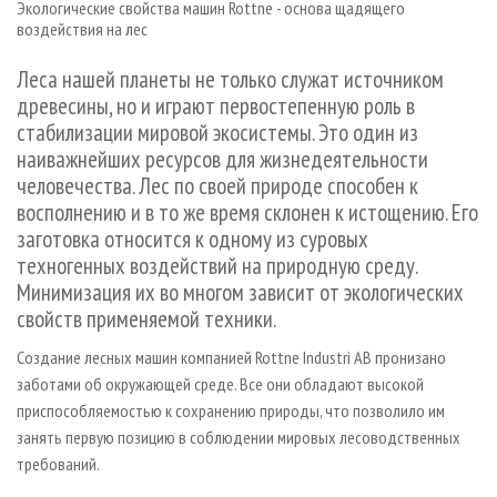
Экологические свойства машин Rottne - основа щадящего
СУШКА ДРЕВЕСИНЫ
ПЕРСОНЫ
КОНТАКТЫ
РЕКЛАМА
воздействия на лес
ПРОИЗВОДСТВО ДРЕВЕСНЫХ ПЛИТ
МОБИЛЬНЫЕ ВЫСТАВКИ
РЕКЛАМА НА САЙТЕ
Леса нашей планеты не только служат источником
ДЕРЕВЯННОЕ ДОМОСТРОЕНИЕ
ОФИЦИАЛЬНЫЕ ДЕЛЕГАЦИИ
древесины, но и играют первостепенную роль в
ПРОИЗВОДСТВО МЕБЕЛИ
ПРИОРИТЕТНЫЕ ИНВЕСТПРОЕКТЫ
стабилизации мировой экосистемы. Это один из
наиважнейших ресурсов для жизнедеятельности
БИОЭНЕРГЕТИКА
RUSSIAN FORESTRY REVIEW
человечества. Лес по своей природе способен к
ЦБП
ГАЗЕТА ЛЕСПРОМФОРУМ
восполнению и в то же время склонен к истощению. Его
ИНСТРУМЕНТ И МАТЕРИАЛЫ
заготовка относится к одному из суровых
БИБЛИОТЕКА СПЕЦИАЛИСТА
техногенных воздействий на природную среду.
Минимизация их во многом зависит от экологических
свойств применяемой техники.
Создание лесных машин компанией Rottne Industri AB пронизано
заботами об окружающей среде. Все они обладают высокой
приспособляемостью к сохранению природы, что позволило им
занять первую позицию в соблюдении мировых лесоводственных
требований.