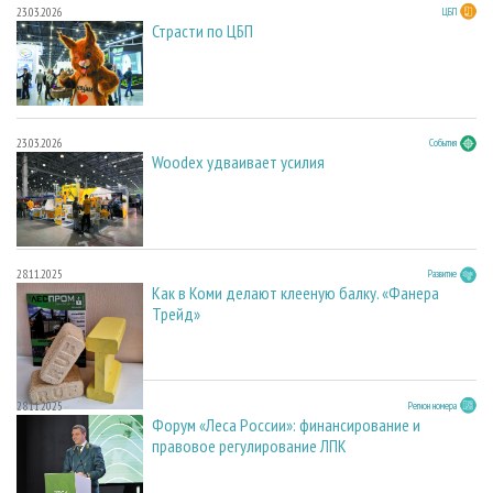
23.03.2026
ЦБП
Страсти по ЦБП
23.03.2026
События
Woodex удваивает усилия
28.11.2025
Развитие
Как в Коми делают клееную балку. «Фанера
Трейд»
28.11.2025
Регион номера
Форум «Леса России»: финансирование и
правовое регулирование ЛПК