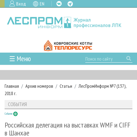
Вход
EN
☰ Меню
ГЛАВНАЯ
РУБРИКИ И ТЕМЫ
Главная
Архив номеров
Статьи
ЛесПромИнформ №7 (137),
РУБРИКИ ЖУРНАЛА
НОВОСТИ
2018 г.
ЛЕСНОЕ ХОЗЯЙСТВО
КАЛЕНДАРЬ СОБЫТИЙ
ПРОЕКТЫ ЛПИ
СОБЫТИЯ
ЛЕСОЗАГОТОВКА
НОВОСТИ ЛПК
АНАЛИТИКА
АРХИВ
События
ЛЕСОПИЛЕНИЕ
НОВОСТИ ЖУРНАЛА
ПРЕДПРИЯТИЯ ЛПК
АРХИВ ЖУРНАЛОВ
О ЖУРНАЛЕ
Российская делегация на выставках WMF и CIFF
ДЕРЕВООБРАБОТКА
НОВОСТИ КОМПАНИЙ
ЛЕСНЫЕ РЕГИОНЫ РОССИИ
СТАТЬИ
в Шанхае
ПОДПИСКА
РЕКЛАМОДАТЕЛЯМ