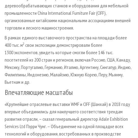
деревообрабатывающих станков и оборудования для мебельной
промышленности China International Furniture Fair (CIFF),
организованные китайскими национальными ассоциациями внешней
торговли и лесного машиностроения.
В рамках единого выставочного пространства на площади более
2
400 тыс. м
свои экспозиции демонстрировали более
1300 экспонентов, увидеть которые смогли более 146 тыс.
посетителей из 200 стран и регионов, включая Россию, США, Канаду,
Мексику, Португалию, Германию, Италию, Аргентину, Сингапур, Индию,
Филиппины, Индонезию, Малайзию, Южную Корею, Перу, Мьянму,
Вьетнам и др.
Впечатляющие масштабы
«Крупнейшие отраслевые выставки WMF и CIFF (Шанхай) в 2018 году
впервые объединились для наилучшего соответствия трендам
развития отрасли, – сказал генеральный директор Adale Exhibition
Services Ltd Пэрри Чунг. – Объединение на одной площадке всех
технологий и оборудования, востребованных в производстве