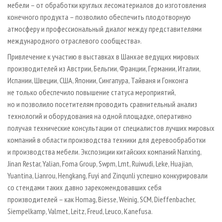
мебели – от обработки круглых лесоматериалов до изготовления
конечного продукта – позволило обеспечить плодотворную
атмосферу и профессиональный диалог между представителями
международного отраслевого сообщества».
Привлечение к участию в выставках в Шанхае ведущих мировых
производителей из Австрии, Бельгии, Франции, Германии, Италии,
Испании, Швеции, США, Японии, Сингапура, Тайваня и Гонконга
не только обеспечило повышение статуса мероприятий,
но и позволило посетителям проводить сравнительный анализ
технологий и оборудования на одной площадке, оперативно
получая технические консультации от специалистов лучших мировых
компаний в области производства техники для деревообработки
и производства мебели. Экспозиции китайских компаний Nanxing,
Jinan Restar, Yalian, Foma Group, Swpm, Lmt, Ruiwudi, Leke, Huajian,
Yuantina, Lianrou, Hengkang, Fuyi and Zinqunli успешно конкурировали
со стендами таких давно зарекомендовавших себя
производителей – как Homag, Biesse, Weinig, SCM, Dieffenbacher,
Siempelkamp, Valmet, Leitz, Freud, Leuco, Kanefusa.