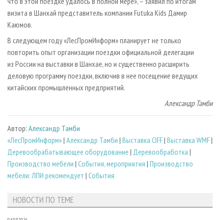
что в этой поездке удалось в полной мере», – заявил по итогам
визита в Шанхай представитель компании Futuka Kids Дамир
Каюмов.
В следующем году «ЛесПром­Информ» планирует не только
повторить опыт организации поездки официальной делегации
из России на выставки в Шанхае, но и существенно расширить
деловую программу поездки, включив в нее посещение ведущих
китайских промышленных предприятий.
Александр Тамби
Автор:
Александр Тамби
«ЛесПромИнформ»
|
Александр Тамби
|
Выставка CIFF
|
Выставка WMF
|
Деревообрабатывающее оборудование
|
Деревообработка
|
Производство мебели
|
События, мероприятия
|
Производство
мебели: ЛПИ рекомендует
|
События
НОВОСТИ ПО ТЕМЕ