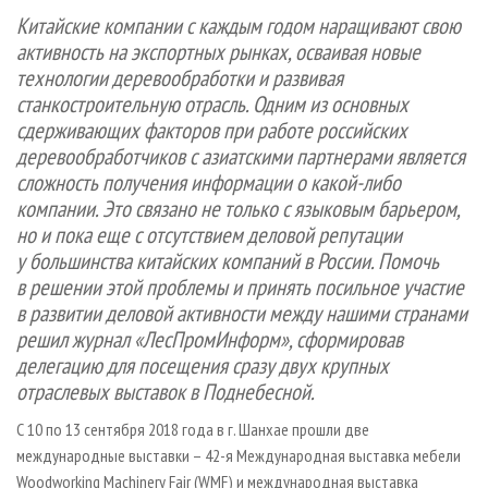
СУШКА ДРЕВЕСИНЫ
ПЕРСОНЫ
КОНТАКТЫ
РЕКЛАМА
Китайские компании с каждым годом наращивают свою
активность на экспортных рынках, осваивая новые
ПРОИЗВОДСТВО ДРЕВЕСНЫХ ПЛИТ
МОБИЛЬНЫЕ ВЫСТАВКИ
РЕКЛАМА НА САЙТЕ
технологии деревообработки и развивая
ДЕРЕВЯННОЕ ДОМОСТРОЕНИЕ
ОФИЦИАЛЬНЫЕ ДЕЛЕГАЦИИ
станкостроительную отрасль. Одним из основных
ПРОИЗВОДСТВО МЕБЕЛИ
ПРИОРИТЕТНЫЕ ИНВЕСТПРОЕКТЫ
сдерживающих факторов при работе российских
деревообработчиков с азиатскими партнерами является
БИОЭНЕРГЕТИКА
RUSSIAN FORESTRY REVIEW
сложность получения информации о какой-либо
ЦБП
ГАЗЕТА ЛЕСПРОМФОРУМ
компании. Это связано не только с языковым барьером,
ИНСТРУМЕНТ И МАТЕРИАЛЫ
но и пока еще с отсутствием деловой репутации
БИБЛИОТЕКА СПЕЦИАЛИСТА
у большинства китайских компаний в России. Помочь
в решении этой проблемы и принять посильное участие
в развитии деловой активности между нашими странами
решил журнал «ЛесПромИнформ», сформировав
делегацию для посещения сразу двух крупных
отраслевых выставок в Поднебесной.
С 10 по 13 сентября 2018 года в г. Шанхае прошли две
международные выставки – 42-я Международная выставка мебели
Woodworking Machinery Fair (WMF) и международная выставка