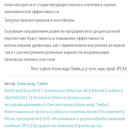
пока находится в стадии предварительного изучения и оценки
экономической эффективности.
Загрузка пиломатериалов в контейнеры
Основным направлением развития предприятия в среднесрочной
перспективе будет являться повышение эффективности
использования древесины, как с привлечением внутренних резервов,
так и с рассмотрением различных вариантов модернизации
производственных участков.
Текст и фото Александр Тамби, д-р техн. наук, проф. ЯГСХА
Автор:
Александр Тамби
BaltBrand
|
Baschild
|
C. Gunnarssons Verkstads AB
|
Hekotek
|
Liebherr
|
SAB/HAAS/H.I.T
|
Visiometric
|
Volvo
|
«Вологодские
лесопромышленники»
|
«Онегалеспром»
|
Александр Тамби
|
Инвестиционные проекты в области освоения лесов
|
Лесопиление
|
Обзор предприятия
|
ООО «Лесопильный и деревообрабатывающий
комбинат №2»
|
Предприятия, компании
|
Производство