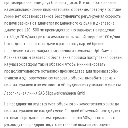
профилирования еще двух боковых досок. Все вырабатываемые
на лесопильной линии пиломатериалы обрезные, поэтому в составе
линии нет обрезных станков. Бесступенчато регулируемая скорость
подачи зависит от диаметра подаваемого сырья и в диапазоне
диаметров 120–500 мм преимущественно варьирует в пределах
от 40 до 70 м/мин, при максимально возможной скорости 100 м/мин.
Последовательность подачи в распиловку партий бревен
определяется с помощью программного комплекса Opti-Sawmill.
Крайне важным является обеспечение порядка поступления бревен
на участок раскроя таким образом, чтобы минимизировать
продолжительность остановок производства для перенастройки
станков и одновременно согласовать объемы вырабатываемых
пиломатериалов и возможности оборудования сушильного участка.
Лесопильная линия SAB Sägewerksanlagen GmbH
На предприятии ведется учет объемного и качественного выхода
пиломатериалов по каждой смене. Средний объемный выход сухих
готовых к продаже пиломатериалов – около 50%, но, по мнению
руководства предприятия, это не главный показатель оценки