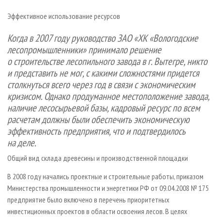
СУШКА ДРЕВЕСИНЫ
ПЕРСОНЫ
КОНТАКТЫ
РЕКЛАМА
Эффективное использование ресурсов
ПРОИЗВОДСТВО ДРЕВЕСНЫХ ПЛИТ
МОБИЛЬНЫЕ ВЫСТАВКИ
РЕКЛАМА НА САЙТЕ
Когда в 2007 году руководство ЗАО «ХК «Вологодские
ДЕРЕВЯННОЕ ДОМОСТРОЕНИЕ
ОФИЦИАЛЬНЫЕ ДЕЛЕГАЦИИ
лесопромышленники» принимало решение
ПРОИЗВОДСТВО МЕБЕЛИ
ПРИОРИТЕТНЫЕ ИНВЕСТПРОЕКТЫ
о строительстве лесопильного завода в г. Вытегре, никто
БИОЭНЕРГЕТИКА
RUSSIAN FORESTRY REVIEW
и представить не мог, с какими сложностями придется
столкнуться всего через год в связи с экономическим
ЦБП
ГАЗЕТА ЛЕСПРОМФОРУМ
кризисом. Однако продуманное местоположение завода,
ИНСТРУМЕНТ И МАТЕРИАЛЫ
БИБЛИОТЕКА СПЕЦИАЛИСТА
наличие лесосырьевой базы, кадровый ресурс по всем
расчетам должны были обеспечить экономическую
эффективность предприятия, что и подтвердилось
на деле.
Общий вид склада древесины и производственной площадки
В 2008 году начались проектные и строительные работы, приказом
Министерства промышленности и энергетики РФ от 09.04.2008 № 175
предприятие было включено в перечень приоритетных
инвестиционных проектов в области освоения лесов. В целях