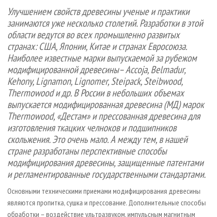
СУШКА ДРЕВЕСИНЫ
ПЕРСОНЫ
КОНТАКТЫ
РЕКЛАМА
Улучшением свойств древесины ученые и практики
занимаются уже несколько столетий. Разработки в этой
ПРОИЗВОДСТВО ДРЕВЕСНЫХ ПЛИТ
МОБИЛЬНЫЕ ВЫСТАВКИ
РЕКЛАМА НА САЙТЕ
области ведутся во всех промышленно развитых
ДЕРЕВЯННОЕ ДОМОСТРОЕНИЕ
ОФИЦИАЛЬНЫЕ ДЕЛЕГАЦИИ
странах: США, Японии, Китае и странах Евросоюза.
ПРОИЗВОДСТВО МЕБЕЛИ
ПРИОРИТЕТНЫЕ ИНВЕСТПРОЕКТЫ
Наиболее известные марки выпускаемой за рубежом
модифицированной древесины– Accoja, Belmadur,
БИОЭНЕРГЕТИКА
RUSSIAN FORESTRY REVIEW
Kehony, Lignamon, Lignomer, Steipack, Steibwood,
ЦБП
ГАЗЕТА ЛЕСПРОМФОРУМ
Thermowood и др. В России в небольших объемах
ИНСТРУМЕНТ И МАТЕРИАЛЫ
выпускается модифицированная древесина (МД) марок
БИБЛИОТЕКА СПЕЦИАЛИСТА
Thermowood, «Дестам» и прессованная древесина для
изготовления ткацких челноков и подшипников
скольжения. Это очень мало. А между тем, в нашей
стране разработаны перспективные способы
модифицирования древесины, защищенные патентами
и регламентированные государственными стандартами.
Основными техническими приемами модифицирования древесины
являются пропитка, сушка и прессование. Дополнительные способы
обработки – воздействие ультразвуком, импульсным магнитным