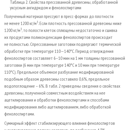
Таблица 2. Свойства прессованной древесины, обработанной
уксусным ангидридом и фенолоспиртами
Полученный материал прессуют в пресс-формах до плотности
3
не менее 1200 кг/м
. Если плотность прессованной древесины ниже
3
1200 кг/м
, то полости клеток сплющены недостаточно и сшивка
их продуктами поликонденсации фенолоспиртов происходит
не полностью. Спрессованные заготовки подвергают термической
обработке при температуре 110—140°С. Период отверждения
фенолоспиртов составляет 6–10 мин на 1 мм толщины прессованной
заготовки (6 мин при температуре 140°С и 10 мин при температуре
110°С). Предельное объемное разбухание модифицированной
подобным образом древесины составило 0,6%, предельное
водопоглощение – 6%. В табл. 2 приведены сведения о свойствах
древесины, полученной совместным воздействием на нее
ацетилирования и обработки фенолоспиртами и способами
модифицирования либо ацетилированием, либо обработкой
фенолоспиртами.
Суммарный эффект стабилизирующего влияния фенолоспиртов
и ацетилирования должен составить по разбуханию 4,3%,