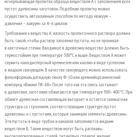
исчерпывающая пропитка образца веществом А с заполнением всех
пустот древесины заготовок. Подобную пропитку можно
осуществить автоклавным способом по методу «вакуум –
давление – вакуум» за 4–6 циклов.
Требования к веществу А: вязкость пропиточного раствора должна
быть такой, чтобы раствор заполнил пустоты, но не проникал
в клеточные стенки. Вводимое в древесину вещество должно быть
термостойким при температуре 300°С и выше. Веществом А может
служить нанодисперсный кремнезем или каолин в виде суспензии
в жидком связующем. В качестве связующего можно использовать
фенолформальдегидную смолу Ф-10 или кремнийорганический
компаунд «Викинг ПК-68». После того как эта смесь застывает
в древесине, заготовки обжигаются при температуре 300–400 °С. При
обжиге древесная составляющая выгорает и остается силикатная
структура со строением, соответствующим структуре пустот
древесины, и с пустотами, которые занимали элементы древесины.
Эти пустоты в виде трубок и каналов заполняются жидким
веществом В. Таким веществом могут быть расплавы
высоколегированных сталей, титановых сплавов, жидкие