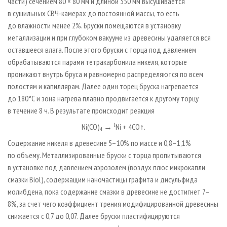
части) сечением 80 × 80 мм и длиной 350 мм высушивается
в сушильных СВЧ-камерах до постоянной массы, то есть
до влажности менее 2%. Бруски помещаются в установку
металлизации и при глубоком вакууме из древесины удаляется вся
оставшееся влага. После этого бруски с торца под давлением
обрабатываются парами тетракарбонила никеля, которые
проникают внутрь бруса и равномерно распределяются по всем
полостям и капиллярам. Далее один торец бруска нагревается
до 180°С и зона нагрева плавно продвигается к другому торцу
в течение 8 ч. В результате происходит реакция
t
Ni(CO)
→
Ni + 4CO↑.
4
Содержание никеля в древесине 5–10% по массе и 0,8–1,1%
по объему. Металлизированные бруски с торца пропитываются
в установке под давлением аэрозолем (воздух плюс микрокапли
смазки Biol), содержащим наночастицы графита и дисульфида
молибдена, пока содержание смазки в древесине не достигнет 7–
8%, за счет чего коэффициент трения модифицированной древесины
снижается с 0,7 до 0,07. Далее бруски пластифицируются