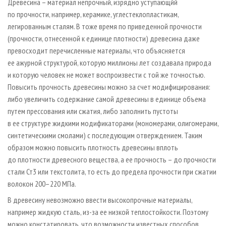
Древесина – материал непрочный, изрядно уступающйй
по прочности, например, керамике, углестеклопластикам,
легированным сталям. В тоже время по приведенной прочности
(прочности, отнесенной к единице плотности) древесина даже
превосходит перечисленные материалы, что объясняется
ее ажурной структурой, которую миллионы лет создавала природа
и которую человек не может воспроизвести с той же точностью.
Повысить прочность древесины можно за счет модифицирования:
либо увеличить содержание самой древесины в единице объема
путем прессования или сжатия, либо заполнить пустоты
в ее структуре жидкими модификаторами (мономерами, олигомерами,
синтетическими смолами) с последующим отверждением. Таким
образом можно повысить плотность древесины вплоть
до плотности древесного вещества, а ее прочность – до прочности
стали Ст3 или текстолита, то есть до предела прочности при сжатии
волокон 200–220 МПа.
В древесину невозможно ввести высокопрочные материалы,
например жидкую сталь, из-за ее низкой теплостойкости. Поэтому
можно констатировать, что возможности известных способов