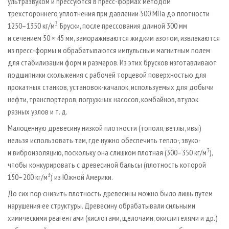
ультразвуком и прессуются в пресс-формах методом
трехстороннего уплотнения при давлении 500 МПа до плотности
3
1250–1350 кг/м
. Бруски, после прессования длиной 300 мм
и сечением 50 × 45 мм, замораживаются жидким азотом, извлекаются
из пресс-формы и обрабатываются импульсным магнитным полем
для стабилизации форм и размеров. Из этих брусков изготавливают
подшипники скольжения с рабочей торцевой поверхностью для
прокатных станков, установок-качалок, используемых для добычи
нефти, транспортеров, погружных насосов, комбайнов, втулок
разных узлов и т. д.
Малоценную древесину низкой плотности (тополя, ветлы, ивы)
нельзя использовать там, где нужно обеспечить тепло-, звуко-
3
и виброизоляцию, поскольку она слишком плотная (300–350 кг/м
),
чтобы конкурировать с древесиной бальсы (плотность которой
3
150–200 кг/м
) из Южной Америки.
До сих пор снизить плотность древесины можно было лишь путем
нарушения ее структуры. Древесину обрабатывали сильными
химическими реагентами (кислотами, щелочами, окислителями и др.)