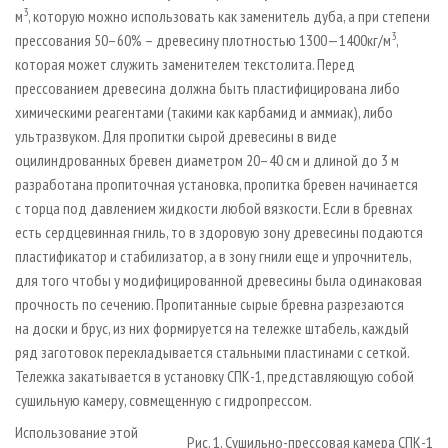
3
м
, которую можно использовать как заменитель дуба, а при степени
3
прессования 50–60% – древесину плотностью 1300—1400кг/м
,
которая может служить заменителем текстолита. Перед
прессованием древесина должна быть пластифицирована либо
химическими реагентами (такими как карбамид и аммиак), либо
ультразвуком. Для пропитки сырой древесины в виде
оцилиндрованных бревен диаметром 20–40 см и длиной до 3 м
разработана пропиточная установка, пропитка бревен начинается
с торца под давлением жидкости любой вязкости. Если в бревнах
есть сердцевинная гниль, то в здоровую зону древесины подаются
пластификатор и стабилизатор, а в зону гнили еще и упрочнитель,
для того чтобы у модифицированной древесины была одинаковая
прочность по сечению. Пропитанные сырые бревна разрезаются
на доски и брус, из них формируется на тележке штабель, каждый
ряд заготовок перекладывается стальными пластинами с сеткой.
Тележка закатывается в установку СПК-1, представляющую собой
сушильную камеру, совмещенную с гидропрессом.
Использование этой
Рис. 1. Сушильно-прессовая камера СПК-1