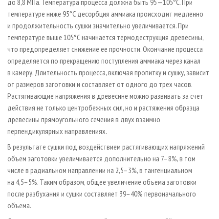
до 8,8 МПа. Температура процесса должна быть 95—105°С. При
температуре ниже 95°С десорбция аммиака происходит медленно
и продолжительность сушки значительно увеличивается. При
температуре выше 105°С начинается термодеструкция древесины,
что предопределяет снижение ее прочности. Окончание процесса
определяется по прекращению поступления аммиака через канал
в камеру. Длительность процесса, включая пропитку и сушку, зависит
от размеров заготовки и составляет от одного до трех часов.
Растягивающие напряжения в древесине можно развивать за счет
действия не только центробежных сил, но и растяжения образца
древесины прямоугольного сечения в двух взаимно
перпендикулярных направлениях.
В результате сушки под воздействием растягивающих напряжений
объем заготовки увеличивается дополнительно на 7–8%, в том
числе в радиальном направлении на 2,5–3%, в тангенциальном
на 4,5–5%. Таким образом, общее увеличение объема заготовки
после разбухания и сушки составляет 39–40% первоначального
объема.