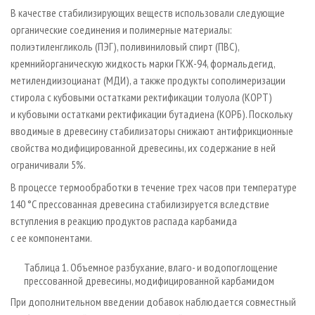
В качестве стабилизирующих веществ использовали следующие
органические соединения и полимерные материалы:
полиэтиленгликоль (ПЭГ), поливиниловый спирт (ПВС),
кремнийорганическую жидкость марки ГКЖ-94, формальдегид,
метилендиизоцианат (МДИ), а также продукты сополимеризации
стирола с кубовыми остатками ректификации толуола (КОРТ)
и кубовыми остатками ректификации бутадиена (КОРБ). Поскольку
вводимые в древесину стабилизаторы снижают антифрикционные
свойства модифицированной древесины, их содержание в ней
ограничивали 5%.
В процессе термообработки в течение трех часов при температуре
140 °С прессованная древесина стабилизируется вследствие
вступления в реакцию продуктов распада карбамида
с ее компонентами.
Таблица 1. Объемное разбухание, влаго- и водопоглощение
прессованной древесины, модифицированной карбамидом
При дополнительном введении добавок наблюдается совместный