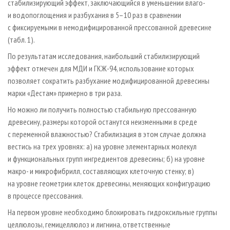
стабилизирующий эффект, заключающийся в уменьшении влаго-
и водопоглощения и разбухания в 5–10 раз в сравнении
с фиксируемыми в немодифицированной прессованной древесине
(табл. 1).
По результатам исследования, наибольший стабилизирующий
эффект отмечен для МДИ и ГКЖ-94, использование которых
позволяет сократить разбухание модифицированной древесины
марки «Дестам» примерно в три раза.
Но можно ли получить полностью стабильную прессованную
древесину, размеры которой останутся неизменными в среде
с переменной влажностью? Стабилизация в этом случае должна
вестись на трех уровнях: а) на уровне элементарных молекул
и функциональных групп ингредиентов древесины; б) на уровне
макро- и микрофибрилл, составляющих клеточную стенку; в)
на уровне геометрии клеток древесины, меняющих конфигурацию
в процессе прессования.
На первом уровне необходимо блокировать гидроксильные группы
целлюлозы, гемицеллюлоз и лигнина, ответственные