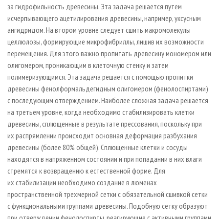
за гидрофильность древесины. Эта задача решается путем
исчерпывающего ацетилирования древесины, например, уксусным
ангидридом. На втором уровне следует сшить макромолекулы
целлюлозы, формирующие микрофибриллы, лишив их возможности
перемещения. Для этого важно пропитать древесину мономером или
олигомером, проникающим в клеточную стенку и затем
полимеризующимся. Эта задача решается с помощью пропитки
древесины фенолформальдегидным олигомером (фенолоспиртами)
с последующим отверждением. Наиболее сложная задача решается
на третьем уровне, когда необходимо стабилизировать клетки
древесины, сплющенные в результате прессования, поскольку при
их распрямлении происходит основная деформация разбухания
древесины (более 80% общей). Сплющенные клетки и сосуды
находятся в напряженном состоянии и при попадании в них влаги
стремятся к возвращению к естественной форме. Для
их стабилизации необходимо создание в люменах
пространственной трехмерной сетки с обязательной сшивкой сетки
с функциональными группами древесины. Подобную сетку образуют
при отверждении фенолоспирты, реагирующие с активными группами