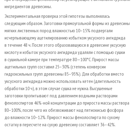
ингредиентов древесины.
Экспериментальная проверка этой гипотезы выполнялась
следующим образом. Заготовки прямоугольной формы из древесины
мягких лиственных пород влажностью 10–15% подвергали
исчерпывающему ацетилированию избытком уксусного ангидрида
в течение 48 ч. После этого образовавшуюся в древесине уксусную
кислоту и избыток уксусного ангидрида удаляли с помощью сушки
в сушильной камере при температуре 80—100°С. Прирост массы
ацетильных групп составил 25–30% (степень конверсии
гидроксильных групп древесины 85–95%). Для обработки вместо
уксусного ангидрида можно использовать кетен (длительность
обработки 10 ч), в этом случае сушка не нужна. Высушенные
заготовки пропитывают под давлением водными растворами
фенолоспиртов 46%-ной концентрации до прироста массы раствора
80–100%, после чего их обезвоживают над пятиокисью фосфора
до влажности 10–12%. Прирост массы фенолоспирта по сухому
остатку в пересчете на сухую древесину составляет 36–42%.