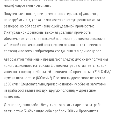
модифицирования исчерпаны.
Полученные в последнее время наноматериалы (фуллерены,
нанотрубки и т. д.) пока не являются конструкционными из-за
размеров, но обладают наивысшей удельной прочностью.
У натуральной древесины высокая удельная прочность
обеспечивается за счет высокой прочности древесного волокна
и близкой к оптимальной конструкции механических элементов –
трахеид и волокон либриформа, соединенных в единое целое.
Авторы этой публикации предлагают следующую схему получения
конструкционного материала. Древесина граба отличается среди
известных пород наибольшей приведенной прочностью (213, 8 кПА/
3
3
кг/м
) и плотностью (800 кг/м
). Плотность древесного вещества
3
1550 кг/м
. Следовательно, примерно половину объема заготовки
из граба составляет воздух, другую половину – древесное
вещество.
Для проведения работ берутся заготовки из древесины граба
влажностью 3–6% в виде куба с ребром 300 мм. Проводится