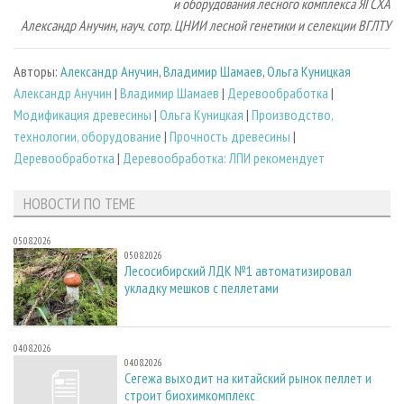
и оборудования лесного комплекса ЯГСХА
Александр Анучин, науч. сотр. ЦНИИ лесной генетики и селекции ВГЛТУ
Авторы:
Александр Анучин
,
Владимир Шамаев
,
Ольга Куницкая
Александр Анучин
|
Владимир Шамаев
|
Деревообработка
|
Модификация древесины
|
Ольга Куницкая
|
Производство,
технологии, оборудование
|
Прочность древесины
|
Деревообработка
|
Деревообработка: ЛПИ рекомендует
НОВОСТИ ПО ТЕМЕ
05.08.2026
05.08.2026
Лесосибирский ЛДК №1 автоматизировал
укладку мешков с пеллетами
04.08.2026
04.08.2026
Сегежа выходит на китайский рынок пеллет и
строит биохимкомплекс