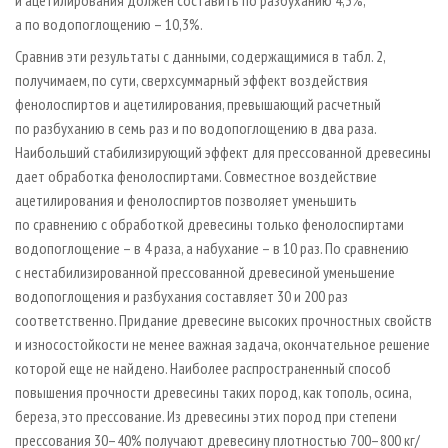
а по водопоглощению – 10,3%.
Сравнив эти результаты с данными, содержащимися в табл. 2,
получимаем, по сути, сверхсуммарный эффект воздействия
фенолоспиртов и ацетилирования, превышающий расчетный
по разбуханию в семь раз и по водопоглощению в два раза.
Наибольший стабилизирующий эффект для прессованной древесины
дает обработка фенолоспиртами. Совместное воздействие
ацетилирования и фенолоспиртов позволяет уменьшить
по сравнению с обработкой древесины только фенолоспиртами
водопоглощение – в 4 раза, а набухание – в 10 раз. По сравнению
с нестабилизированной прессованной древесиной уменьшение
водопоглощения и разбухания составляет 30 и 200 раз
соответственно. Придание древесине высоких прочностных свойств
и износостойкости не менее важная задача, окончательное решение
которой еще не найдено. Наиболее распространенный способ
повышения прочности древесины таких пород, как тополь, осина,
береза, это прессование. Из древесины этих пород при степени
прессования 30–40% получают древесину плотностью 700–800 кг/