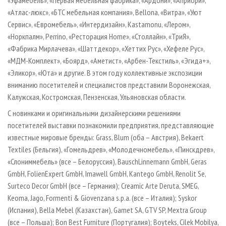
«Уфамебель», «Первая мебельная фабрика», «Ардони», «Априори»,
«Атлас-люкс», «БТС мебельная компания», Bellona, «Витра», «Уют
Сервис», «Евромебель», «Интердизайн», Kastamonu, «Лером»,
«Норкпалм», Perrino, «Ресторация Home», «Столлайн», «ТриЯ»,
«Фабрика Мирлачева», «Шаттдекор», «Хеттих Рус», «Хефеле Рус»,
«МДМ-Комплект», «Боярд», «Аметист», «Арбен-Текстиль», «Эгида+»,
«Эликор», «Юта» и другие. В этом году коллективные экспозиции
вниманию посетителей и специалистов представили Воронежская,
Калужская, Костромская, Пензенская, Ульяновская области.
С новинками и оригинальными дизайнерскими решениями
посетителей выставки познакомили предприятия, представляющие
известные мировые бренды: Grass, Blum (оба – Австрия), Bekaert
Textiles (Бельгия), «Гомельдрев», «Молодечномебель», «Пинскдрев»,
«Слониммебель» (все – Белоруссия), BauschLinnemann GmbH, Geras
GmbH, FolienExpert GmbH, Imawell GmbH, Kantego GmbH, Renolit Se,
Surteco Decor GmbH (все – Германия); Creamic Arte Deruta, SMEG,
Keoma, Jago, Formenti & Giovenzana s.p.a. (все – Италия); Syskor
(Испания), Bella Mebel (Казахстан), Gamet SA, GTV SP, Mextra Group
(все – Польша); Bon Best Furniture (Португалия); Boyteks, Cilek Mobilya,