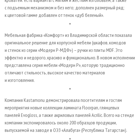
кроватей: есть варианты с мягким и жестким изголовьем, а также
с подъемным механизмом и без него; дополнен размерный ряд;
к цветовой гамме добавлен оттенок «дуб беленый».
*
Мебельная фабрика «Комфорт» из Владимирской области показала
оригинальное решение для корпусной мебели (шкафов, комодов
и стенок из серии «Модерн Р-МДФ») – ручки из плиты MDF. Это
эффектно и недорого, красиво и функционально. В новом исполнении
представлена серия мебели «Модерн Р», которую традиционно
отличают стильность, высокое качество материалов
и изготовления.
*
Компания Kastamonu демонстрировала посетителям и гостям
мероприятия новые коллекции ламината Floorpan, глянцевых
панелей Evogloss, а также акриловых панелей Acrilic. Всего на стенде
компании экспонировалось около 200 образцов продукции,
выпускаемой на заводе в ОЭЗ «Алабуга» (Респуб­лика Татарстан).