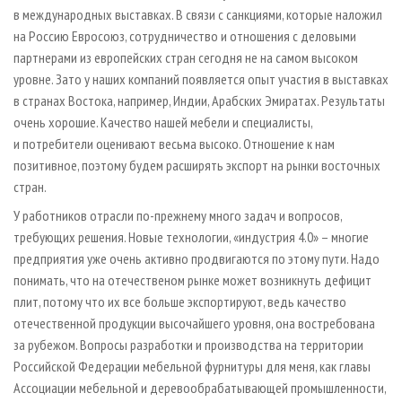
в международных выставках. В связи с санкциями, которые наложил
на Россию Евросоюз, сотрудничество и отношения с деловыми
партнерами из европейских стран сегодня не на самом высоком
уровне. Зато у наших компаний появляется опыт участия в выставках
в странах Востока, например, Индии, Арабских Эмиратах. Результаты
очень хорошие. Качество нашей мебели и специалисты,
и потребители оценивают весьма высоко. Отношение к нам
позитивное, поэтому будем расширять экспорт на рынки восточных
стран.
У работников отрасли по-преж­нему много задач и вопросов,
требующих решения. Новые технологии, «индустрия 4.0» – многие
предприятия уже очень активно продвигаются по этому пути. Надо
понимать, что на отечественом рынке может возникнуть дефицит
плит, потому что их все больше экспортируют, ведь качество
отечественной продукции высочайшего уровня, она востребована
за рубежом. Вопросы разработки и производства на территории
Российской Федерации мебельной фурнитуры для меня, как главы
Ассоциации мебельной и деревообрабатывающей промышленности,