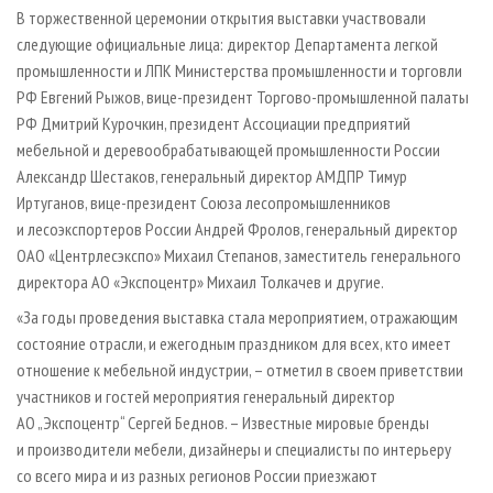
В торжественной церемонии открытия выставки участвовали
следующие официальные лица: директор Департамента легкой
промышленности и ЛПК Министерства промышленности и торговли
РФ Евгений Рыжов, вице-президент Торгово-промышленной палаты
РФ Дмитрий Курочкин, президент Ассоциации предприятий
мебельной и деревообрабатывающей промышленности России
Александр Шестаков, генеральный директор АМДПР Тимур
Иртуганов, вице-президент Союза лесопромышленников
и лесоэкспортеров России Андрей Фролов, генеральный директор
ОАО «Центрлесэкспо» Михаил Степанов, заместитель генерального
директора АО «Экспоцентр» Михаил Толкачев и другие.
«За годы проведения выставка стала мероприятием, отражающим
состояние отрасли, и ежегодным праздником для всех, кто имеет
отношение к мебельной индустрии, – отметил в своем приветствии
участников и гостей мероприятия генеральный директор
АО „Экспоцентр“ Сергей Беднов. – Известные мировые бренды
и производители мебели, дизайнеры и специалисты по интерьеру
со всего мира и из разных регионов России приезжают