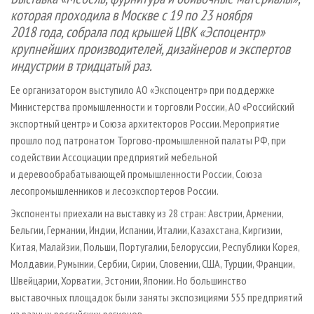
СУШКА ДРЕВЕСИНЫ
ПЕРСОНЫ
КОНТАКТЫ
РЕКЛАМА
которая проходила в Москве с 19 по 23 ноября
2018 года, собрала под крышей ЦВК «Эспоцентр»
ПРОИЗВОДСТВО ДРЕВЕСНЫХ ПЛИТ
МОБИЛЬНЫЕ ВЫСТАВКИ
РЕКЛАМА НА САЙТЕ
крупнейших производителей, дизайнеров и экспертов
ДЕРЕВЯННОЕ ДОМОСТРОЕНИЕ
ОФИЦИАЛЬНЫЕ ДЕЛЕГАЦИИ
индустрии в тридцатый раз.
ПРОИЗВОДСТВО МЕБЕЛИ
ПРИОРИТЕТНЫЕ ИНВЕСТПРОЕКТЫ
Ее организатором выступило АО «Экспоцентр» при поддержке
БИОЭНЕРГЕТИКА
RUSSIAN FORESTRY REVIEW
Министерства промышленности и торговли России, АО «Российский
экспортный центр» и Союза архитекторов России. Мероприятие
ЦБП
ГАЗЕТА ЛЕСПРОМФОРУМ
прошло под патронатом Торгово-промышленной палаты РФ, при
ИНСТРУМЕНТ И МАТЕРИАЛЫ
БИБЛИОТЕКА СПЕЦИАЛИСТА
содействии Ассоциации предприятий мебельной
и деревообрабатывающей промышленности России, Союза
лесопромышленников и лесоэкспортеров России.
Экспоненты приехали на выставку из 28 стран: Австрии, Армении,
Бельгии, Германии, Индии, Испании, Италии, Казахстана, Киргизии,
Китая, Малайзии, Польши, Португалии, Белоруссии, Республики Корея,
Молдавии, Румынии, Сербии, Сирии, Словении, США, Турции, Франции,
Швейцарии, Хорватии, Эстонии, Японии. Но большинство
выставочных площадок были заняты экспозициями 555 предприятий