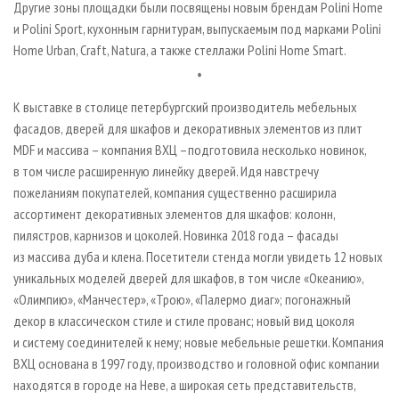
Другие зоны площадки были посвящены новым брендам Polini Home
и Polini Sport, кухонным гарнитурам, выпускаемым под марками Polini
Home Urban, Craft, Natura, а также стеллажи Polini Home Smart.
*
К выставке в столице петербургский производитель мебельных
фасадов, дверей для шкафов и декоративных элементов из плит
MDF и массива – компания ВХЦ –подготовила несколько новинок,
в том числе расширенную линейку дверей. Идя навстречу
пожеланиям покупателей, компания существенно расширила
ассортимент декоративных элементов для шкафов: колонн,
пилястров, карнизов и цоколей. Новинка 2018 года – фасады
из массива дуба и клена. Посетители стенда могли увидеть 12 новых
уникальных моделей дверей для шкафов, в том числе «Океанию»,
«Олимпию», «Манчестер», «Трою», «Палермо диаг»; погонажный
декор в классическом стиле и стиле прованс; новый вид цоколя
и систему соединителей к нему; новые мебельные решетки. Компания
ВХЦ основана в 1997 году, производство и головной офис компании
находятся в городе на Неве, а широкая сеть представительств,