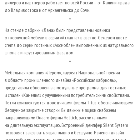
дилеров и партнеров работает по всей России – от Калининграда
до Владивостока и от Архангельска до Сочи.
*
На стенде фабрики «Дана» были представлены новинки
от корпусной мебели в серии «Атланта» в светло-бежевом цвете
crema до серии гостиных «Аксмобле», выполненных из натурального
шпона с инкрустированным фасадом.
*
Мебельная компания «Лером», лауреат Национальной премии
в области промышленного дизайна «Российская кабриоль»,
представила обновленные модульные программы для гостиных
и спален «Камелия» с улучшенными потребительскими свойствами.
Петли комплектуются доводчиками фирмы Titus, обеспечивающими
бесшумное закрытие створки. Выдвижные ящики снабжены
направляющими Quadro фирмы Hettich, рассчитанными
на длительную эксплуатацию. Встроенный демпфер Silent System
позволяет закрывать ящик плавно и бесшумно. Изменен дизайн