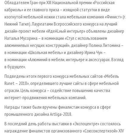
Обладателем Гран-при XIII Национальной премии «Российская
кабриоль» и ее главного приза – изящной статуэтки в виде
изогнутой мебельной ножки стала мебельная компания «Финист» (г.
Нижний Тагил). Лауреатами Всероссийского конкурса на лучший
дизайн-проект мебели «ИдеALный интерьер» объявлены дизайнер
Наталья Мусорина – в номинации «Стул с использованием
алюминиевых несущих конструкций», дизайнер Полина Литомина –
в номинации «Школьная мебель» и дизайнер Ирина Чун –
в номинации «Алюминий в мебели, интерьере и аксессуарах. Взгляд
в будущее».
Подведены итоги первого конкурса мебельных сайтов «Мебель
Runet – 2018», определившего лучшие сайты в сфере мебельной
отрасли. Цель конкурса – содействие повышению качества
интернет-продвижения мебельных компаний.
Награды также были вручены финалистам конкурса в сфере
промышленного дизайна Artliga-2018.
В последний день работы выставки в «Экспоцентре» состоялось
награждение финалистов организованного «Союзэкспертизой» XIV