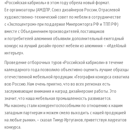
«Российская кабриоль» в этом году обрела новый формат.
Ее организаторы (АМДПР, Союз дизайнеров России, Отраслевой
художественно-технический совет по мебели в сотрудничестве
с «Экспоцентром» при поддержке Минпромторга РФ и ТПП РФ)
вместе с Объединением производителей, поставщиков
и потребителей алюминия объявили дополнительный ежегодный
конкурс на лучший дизайн-проект мебели из алюминия – «ИдеАlный
интерьер».
Проведение отборочных туров «Российской кабриоли» в течение
календарного года позволило объективно оценить лучшие образцы
отечественной мебельной продукции. «География конкурса охватила
всю Россию. Нам очень приятно, что во всех регионах есть
заслуживающие внимания и наград дизайнерские работы. Это
значит, что наша мебельная промышленность развивается.
Мы наконец стали конкурентоспособными по отношению к нашим
западным партнерам и можем смело выходить с нашей продукцией
на любые рынки», – сказал Тимур Иртуганов, приветствуя лауреатов
конкурса.