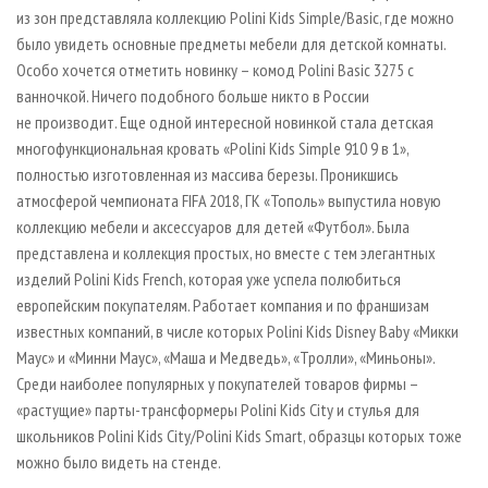
из зон представляла коллекцию Polini Kids Simple/Basic, где можно
было увидеть основные предметы мебели для детской комнаты.
Особо хочется отметить новинку – комод Polini Basic 3275 c
ванночкой. Ничего подобного больше никто в России
не производит. Еще одной интересной новинкой стала детская
многофункциональная кровать «Polini Kids Simple 910 9 в 1»,
полностью изготовленная из массива березы. Проникшись
атмосферой чемпионата FIFA 2018, ГК «Тополь» выпустила новую
коллекцию мебели и аксессуаров для детей «Футбол». Была
представлена и коллекция простых, но вместе с тем элегантных
изделий Polini Kids French, которая уже успела полюбиться
европейским покупателям. Работает компания и по франшизам
известных компаний, в числе которых Polini Kids Disney Baby «Микки
Маус» и «Минни Маус», «Маша и Медведь», «Тролли», «Миньоны».
Среди наиболее популярных у покупателей товаров фирмы –
«растущие» парты-трансформеры Polini Kids City и стулья для
школьников Polini Kids City/Polini Kids Smart, образцы которых тоже
можно было видеть на стенде.