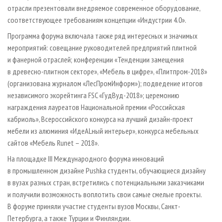
отрасли презентовали внедряемое современное оборудование,
соответствующее требованиям концепции «Индустрии 4.0».
Программа форума включала также ряд интересных и значимых
мероприятий: совещание руководителей предприятий плитной
и фанерной отраслей; конференции «Тенденции замещения
в древесно-плитном секторе», «Мебель в цифре», «Плитпром-2018»
(организована журналом «ЛесПромИнформ»); подведение итогов
независимого экорейтинга FSC «ГудВуд-2018»; церемонию
награждения лауреатов Национальной премии «Российская
кабриоль», Всероссийского конкурса на лучший дизайн-проект
мебели из алюминия «ИдеАLный интерьер», конкурса мебельных
сайтов «Мебель Runet – 2018».
На площадке III Международного форума инноваций
в промышленном дизайне Pushka студенты, обучающиеся дизайну
в вузах разных стран, встретились с потенциальными заказчиками
и получили возможность воплотить свои самые смелые проекты.
В форуме приняли участие студенты вузов Москвы, Санкт-
Петербурга, а также Турции и Финляндии.