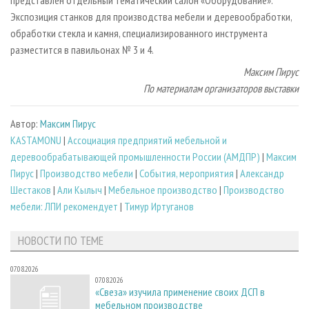
представлен отдельный тематический салон «Оборудование».
Экспозиция станков для производства мебели и деревообработки,
обработки стекла и камня, специализированного инструмента
разместится в павильонах № 3 и 4.
Максим Пирус
По материалам организаторов выставки
Автор:
Максим Пирус
KASTAMONU
|
Ассоциация предприятий мебельной и
деревообрабатывающей промышленности России (АМДПР)
|
Максим
Пирус
|
Производство мебели
|
События, мероприятия
|
Александр
Шестаков
|
Али Кылыч
|
Мебельное производство
|
Производство
мебели: ЛПИ рекомендует
|
Тимур Иртуганов
НОВОСТИ ПО ТЕМЕ
07.08.2026
07.08.2026
«Свеза» изучила применение своих ДСП в
мебельном производстве