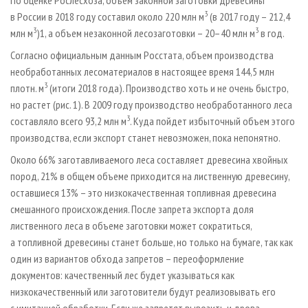
По оценке Рослесхоза, объем законной заготовки древесины
3
в России в 2018 году составил около 220 млн м
(в 2017 году – 212,4
3
3
млн м
)1, а объем незаконной лесозаготовки – 20–40 млн м
в год.
Согласно официальным данным Росстата, объем производства
необработанных лесоматериалов в настоящее время 144,5 млн
3
плотн. м
(итоги 2018 года). Производство хоть и не очень быстро,
но растет (рис. 1). В 2009 году производство необработанного леса
3
составляло всего 93,2 млн м
. Куда пойдет избыточный объем этого
производства, если экспорт станет невозможен, пока непонятно.
Около 66% заготавливаемого леса составляет древесина хвойных
пород, 21% в общем объеме приходится на лиственную древесину,
оставшиеся 13% – это низкокачественная топливная древесина
смешанного происхождения. После запрета экспорта доля
лиственного леса в объеме заготовки может сократиться,
а топливной древесины станет больше, но только на бумаге, так как
один из вариантов обхода запретов – переоформление
документов: качественный лес будет указываться как
низкокачественный или заготовители будут реализовывать его