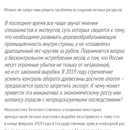
СУШКА ДРЕВЕСИНЫ
ПЕРСОНЫ
КОНТАКТЫ
РЕКЛАМА
Можно ли запретами решить проблему истощения лесных ресурсов
ПРОИЗВОДСТВО ДРЕВЕСНЫХ ПЛИТ
МОБИЛЬНЫЕ ВЫСТАВКИ
РЕКЛАМА НА САЙТЕ
В последнее время все чаще звучат мнения
ДЕРЕВЯННОЕ ДОМОСТРОЕНИЕ
ОФИЦИАЛЬНЫЕ ДЕЛЕГАЦИИ
специалистов и экспертов, суть которых сводится к тому,
ПРОИЗВОДСТВО МЕБЕЛИ
ПРИОРИТЕТНЫЕ ИНВЕСТПРОЕКТЫ
что необходимо развивать деревообрабатывающую
БИОЭНЕРГЕТИКА
RUSSIAN FORESTRY REVIEW
промышленность внутри страны, а не «сплавлять»
драгоценный лес-кругляк за рубеж. Поднимается вопрос
ЦБП
ГАЗЕТА ЛЕСПРОМФОРУМ
о бесконтрольном истреблении лесов, о том, что Россия
ИНСТРУМЕНТ И МАТЕРИАЛЫ
БИБЛИОТЕКА СПЕЦИАЛИСТА
несет огромные убытки не только от незаконной,
но и от законной вырубки. В 2019 году стремление
усилить контроль оборота древесины достигло апогея –
предлагается просто запретить экспорт. К чему может
привести эта инициатива: к экономическому росту или
коллапсу отрасли с непредсказуемыми последствиями?
Многолетнее безответственное отношение некоторых
арендаторов лесных участков к вырубке леса привело к тому, что
в конце февраля 2019 года в Государственную думу в очередной раз