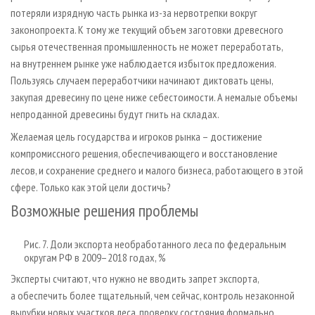
потеряли изрядную часть рынка из-за нервотрепки вокруг
законопроекта. К тому же текущий объем заготовки древесного
сырья отечественная промышленность не может переработать,
на внутреннем рынке уже наблюдается избыток предложения.
Пользуясь случаем переработчики начинают диктовать цены,
закупая древесину по цене ниже себестоимости. А немалые объемы
непроданной древесины будут гнить на складах.
Желаемая цель государства и игроков рынка – достижение
компромиссного решения, обеспечивающего и восстановление
лесов, и сохранение среднего и малого бизнеса, работающего в этой
сфере. Только как этой цели достичь?
Возможные решения проблемы
Рис. 7. Доли экспорта необработанного леса по федеральным
округам РФ в 2009–2018 годах, %
Эксперты считают, что нужно не вводить запрет экспорта,
а обеспечить более тщательный, чем сейчас, контроль незаконной
вырубки новых участков леса, проверку состояния формально