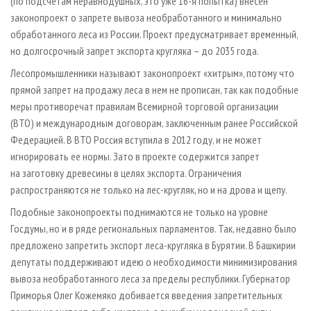
(по подсчетам неравнодушных, это уже 16-я попытка) внесен
законопроект о запрете вывоза необработанного и минимально
обработанного леса из России. Проект предусматривает временный,
но долгосрочный запрет экспорта кругляка – до 2035 года.
Лесопромышленники называют законопроект «хитрым», потому что
прямой запрет на продажу леса в нем не прописан, так как подобные
меры противоречат правилам Всемирной торговой организации
(ВТО) и международным договорам, заключенным ранее Российской
Федерацией. В ВТО Россия вступила в 2012 году, и не может
игнорировать ее нормы. Зато в проекте содержится запрет
на заготовку древесины в целях экспорта. Ограничения
распространяются не только на лес-кругляк, но и на дрова и щепу.
Подобные законопроекты поднимаются не только на уровне
Госдумы, но и в ряде региональных парламентов. Так, недавно было
предложено запретить экспорт леса-кругляка в Бурятии. В Башкирии
депутаты поддерживают идею о необходимости минимизирования
вывоза необработанного леса за пределы республики. Губернатор
Приморья Олег Кожемяко добивается введения запретительных