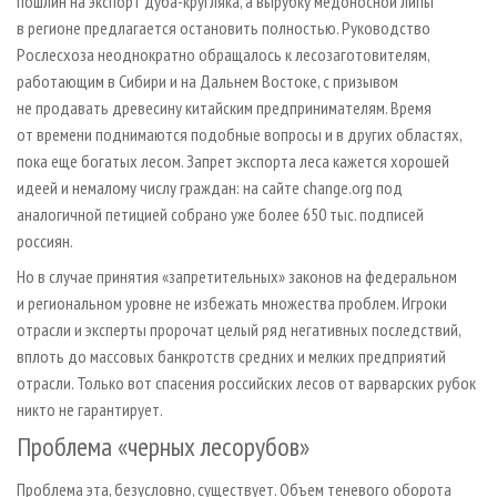
пошлин на экспорт дуба-кругляка, а вырубку медоносной липы
в регионе предлагается остановить полностью. Руководство
Рослесхоза неоднократно обращалось к лесозаготовителям,
работающим в Сибири и на Дальнем Востоке, с призывом
не продавать древесину китайским предпринимателям. Время
от времени поднимаются подобные вопросы и в других областях,
пока еще богатых лесом. Запрет экспорта леса кажется хорошей
идеей и немалому числу граждан: на сайте change.org под
аналогичной петицией собрано уже более 650 тыс. подписей
россиян.
Но в случае принятия «запретительных» законов на федеральном
и региональном уровне не избежать множества проблем. Игроки
отрасли и эксперты пророчат целый ряд негативных последствий,
вплоть до массовых банкротств средних и мелких предприятий
отрасли. Только вот спасения российских лесов от варварских рубок
никто не гарантирует.
Проблема «черных лесорубов»
Проблема эта, безусловно, существует. Объем теневого оборота