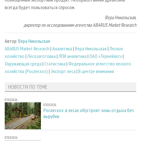
всегда будет пользоваться спросом.
Вера Никольская,
директор по исследованиям агентства ABARUS Market Research
Автор:
Вера Никольская
ABARUS Market Research
|
Аналитика
|
Вера Никольская
|
Лесное
хозяйство
|
Лесозаготовка
|
ЛПИ аналитика
|
ОАО «Тернейлес»
|
Окружающая среда
|
Статистика
|
Федеральное агентство лесного
хозяйства (Рослесхоз)
|
Экспорт леса
|
В центре внимания
НОВОСТИ ПО ТЕМЕ
07.08.2026
07.08.2026
Рослесхоз: в лесах обустроят зоны отдыха без
вырубки
07.08.2026