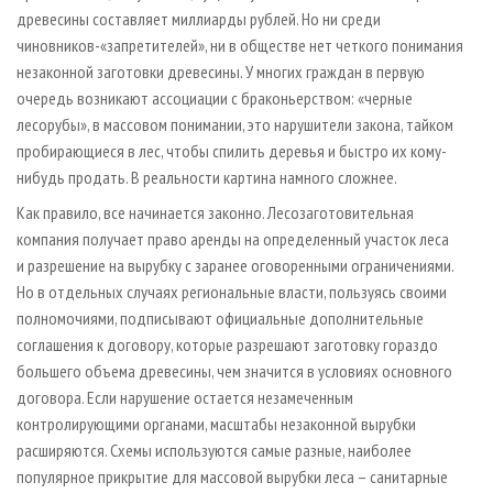
древесины составляет миллиарды рублей. Но ни среди
чиновников-«запретителей», ни в обществе нет четкого понимания
незаконной заготовки древесины. У многих граждан в первую
очередь возникают ассоциации с браконьерством: «черные
лесорубы», в массовом понимании, это нарушители закона, тайком
пробирающиеся в лес, чтобы спилить деревья и быстро их кому-
нибудь продать. В реальности картина намного сложнее.
Как правило, все начинается законно. Лесозаготовительная
компания получает право аренды на определенный участок леса
и разрешение на вырубку с заранее оговоренными ограничениями.
Но в отдельных случаях региональные власти, пользуясь своими
полномочиями, подписывают официальные дополнительные
соглашения к договору, которые разрешают заготовку гораздо
большего объема древесины, чем значится в условиях основного
договора. Если нарушение остается незамеченным
контролирующими органами, масштабы незаконной вырубки
расширяются. Схемы используются самые разные, наиболее
популярное прикрытие для массовой вырубки леса – санитарные