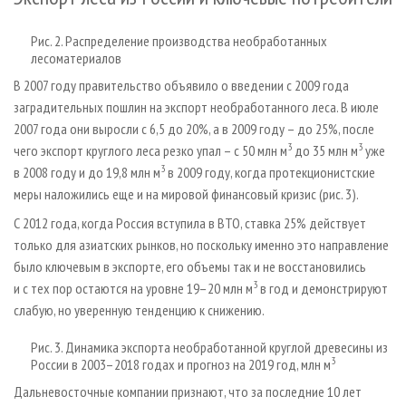
Рис. 2. Распределение производства необработанных
лесоматериалов
В 2007 году правительство объявило о введении с 2009 года
заградительных пошлин на экспорт необработанного леса. В июле
2007 года они выросли с 6,5 до 20%, а в 2009 году – до 25%, после
3
3
чего экспорт круглого леса резко упал – с 50 млн м
до 35 млн м
уже
3
в 2008 году и до 19,8 млн м
в 2009 году, когда протекционистские
меры наложились еще и на мировой финансовый кризис (рис. 3).
С 2012 года, когда Россия вступила в ВТО, ставка 25% действует
только для азиатских рынков, но поскольку именно это направление
было ключевым в экспорте, его объемы так и не восстановились
3
и с тех пор остаются на уровне 19–20 млн м
в год и демонстрируют
слабую, но уверенную тенденцию к снижению.
Рис. 3. Динамика экспорта необработанной круглой древесины из
3
России в 2003–2018 годах и прогноз на 2019 год, млн м
Дальневосточные компании признают, что за последние 10 лет