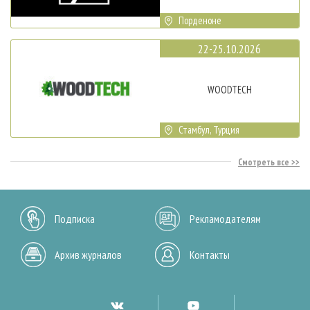
Порденоне
22-25.10.2026
WOODTECH
Стамбул, Турция
Смотреть все
Подписка
Рекламодателям
Архив журналов
Контакты