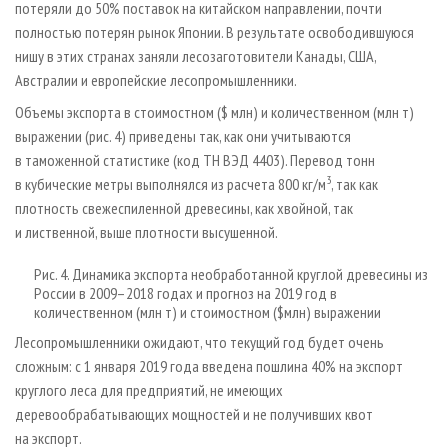
потеряли до 50% поставок на китайском направлении, почти
полностью потерян рынок Японии. В результате освободившуюся
нишу в этих странах заняли лесозаготовители Канады, США,
Австралии и европейские лесопромышленники.
Объемы экспорта в стоимостном ($ млн) и количественном (млн т)
выражении (рис. 4) приведены так, как они учитываются
в таможенной статистике (код ТН ВЭД 4403). Перевод тонн
3
в кубические метры выполнялся из расчета 800 кг/м
, так как
плотность свежеспиленной древесины, как хвойной, так
и лиственной, выше плотности высушенной.
Рис. 4. Динамика экспорта необработанной круглой древесины из
России в 2009–2018 годах и прогноз на 2019 год в
количественном (млн т) и стоимостном ($млн) выражении
Лесопромышленники ожидают, что текущий год будет очень
сложным: с 1 января 2019 года введена пошлина 40% на экспорт
круглого леса для предприятий, не имеющих
деревообрабатывающих мощностей и не получивших квот
на экспорт.