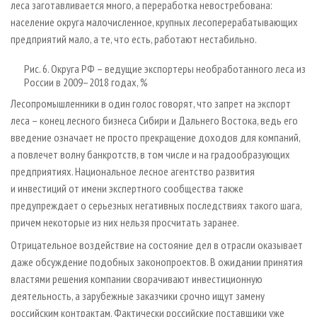
леса заготавливается много, а переработка невостребована:
население округа малочисленное, крупных лесоперерабатывающих
предприятий мало, а те, что есть, работают нестабильно.
Рис. 6. Округа РФ – ведущие экспортеры необработанного леса из
России в 2009–2018 годах, %
Лесопромышленники в один голос говорят, что запрет на экспорт
леса – конец лесного бизнеса Сибири и Дальнего Востока, ведь его
введение означает не просто прекращение доходов для компаний,
а повлечет волну банкротств, в том числе и на градообразующих
предприятиях. Национальное лесное агентство развития
и инвестиций от имени экспертного сообщества также
предупреждает о серьезных негативных последствиях такого шага,
причем некоторые из них нельзя просчитать заранее.
Отрицательное воздействие на состояние дел в отрасли оказывает
даже обсуждение подобных законопроектов. В ожидании принятия
властями решения компании сворачивают инвестиционную
деятельность, а зарубежные заказчики срочно ищут замену
российским контрактам. Фактически российские поставщики уже