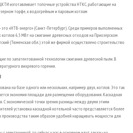
О ЦКТИ изготавливает топочные устройства НТКС, работающие на
езерном торфе, к водогрейным и паровым котлам
- это «НТВ-энерго» (Санкт-Петербург). Среди примеров выполненных
 котлов 6,5 МВт на сжигание древесных отходов на Приозерском
оветский (Тюменская обл.) этой же фирмой осуществлено строительство
щие по запатентованной технологии сжигания древесной пыли. В
ературного вихревого горения.
я
ана на базе одного или нескольких, например двух, котлов. Это так
гается экономия площади для размещения оборудования. Каскадная
я. С экономической точки зрения разницы между двумя этими
ителей установка каскадной котельной часто представляется более
о производства таким образом удобней наращивать мощности для
 с электроникой, то сейчас у нас в основном идут заказы на