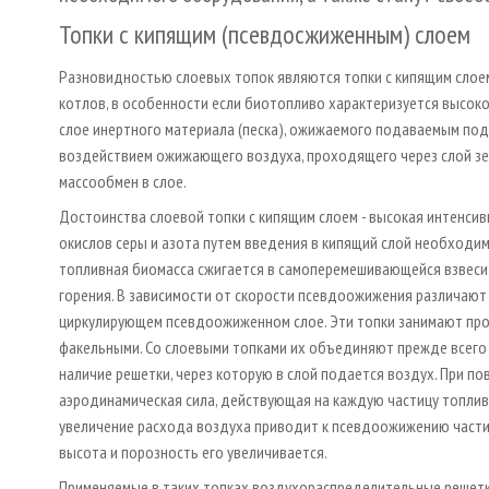
Топки с кипящим (псевдосжиженным) слоем
Разновидностью слоевых топок являются топки с кипящим слоем
котлов, в особенности если биотопливо характеризуется высоко
слое инертного материала (песка), ожижаемого подаваемым под
воздействием ожижающего воздуха, проходящего через слой зе
массообмен в слое.
Достоинства слоевой топки с кипящим слоем - высокая интенсив
окислов серы и азота путем введения в кипящий слой необход
топливная биомасса сжигается в самоперемешивающейся взвеси г
горения. В зависимости от скорости псевдоожижения различают
циркулирующем псевдоожиженном слое. Эти топки занимают пр
факельными. Со слоевыми топками их объединяют прежде всего 
наличие решетки, через которую в слой подается воздух. При п
аэродинамическая сила, действующая на каждую частицу топлив
увеличение расхода воздуха приводит к псевдоожижению частиц 
высота и порозность его увеличивается.
Применяемые в таких топках воздухораспределительные решетки