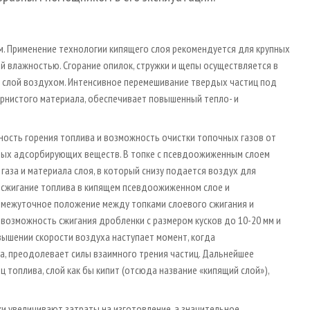
. Применение технологии кипящего слоя рекомендуется для крупных
й влажностью. Сгорание опилок, стружки и щепы осуществляется в
 слой воздухом. Интенсивное перемешивание твердых частиц под
рнистого материала, обеспечивает повышенный тепло- и
ность горения топлива и возможность очистки топочных газов от
имых адсорбирующих веществ. В топке с псевдоожиженным слоем
аза и материала слоя, в который снизу подается воздух для
 сжигание топлива в кипящем псевдоожиженном слое и
омежуточное положение между топками слоевого сжигания и
возможность сжигания дробленки с размером кусков до 10-20 мм и
овышении скорости воздуха наступает момент, когда
а, преодолевает силы взаимного трения частиц. Дальнейшее
топлива, слой как бы кипит (отсюда название «кипящий слой»),
 увеличивают затраты на изготовление, а значительное