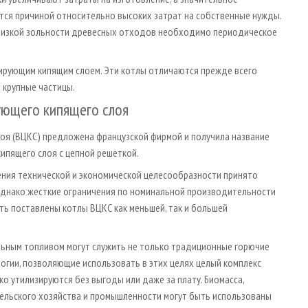
тся причиной относительно высоких затрат на собственные нужды.
 низкой зольности древесных отходов необходимо периодическое
лирующим кипящим слоем. Эти котлы отличаются прежде всего
 крупные частицы.
ующего кипящего слоя
оя (ВЦКС) предложена французской фирмой и получила название
ипящего слоя с цепной решеткой.
ения технической и экономической целесообразности принято
 Однако жесткие ограничения по номинальной производительности
ть поставлены котлы ВЦКС как меньшей, так и большей
ельным топливом могут служить не только традиционные горючие
логии, позволяющие использовать в этих целях целый комплекс
о утилизируются без выгоды или даже за плату. Биомасса,
 сельского хозяйства и промышленности могут быть использованы