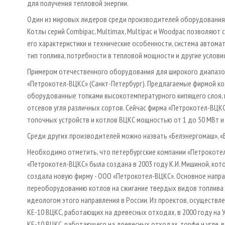
для получения тепловой энергии.
Один из мировых лидеров среди производителей оборудования д
Котлы серий Combipac, Multimax, Multipac и Woodpac позволяют
его характеристики и технические особенности, система автом
тип топлива, потребности в тепловой мощности и другие услов
Примером отечественного оборудования для широкого диапазо
«Петрокотел-ВЦКС» (Санкт-Петербург). Предлагаемые фирмой кот
оборудованные топками высокотемпературного кипящего слоя,
отсевов угля различных сортов. Сейчас фирма «Петрокотел-ВЦК
топочных устройств и котлов ВЦКС мощностью от 1 до 50 МВт и
Среди других производителей можно назвать «Белэнергомаш», «
Необходимо отметить, что петербургские компании «Петрокотел
«Петрокотел-ВЦКС» была создана в 2003 году К.И. Мишиной, кот
создала новую фирму - ООО «Петрокотел-ВЦКС». Основное напр
переоборудованию котлов на сжигание твердых видов топлива в
идеологом этого направления в России. Из проектов, осуществл
КЕ-10 ВЦКС, работающих на древесных отходах, в 2000 году на 
КЕ-10 ВЦКС, работающего на древесных отходах, торфе и угле, в 