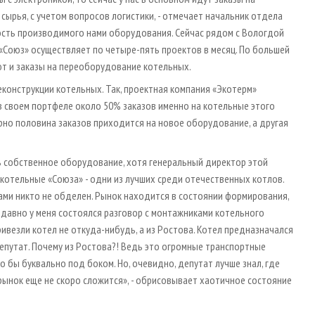
сырья, с учетом вопросов логистики, - отмечает начальник отдела
ость производимого нами оборудования. Сейчас рядом с Вологдой
О «Союз» осуществляет по четыре-пять проектов в месяц. По большей
ют и заказы на переоборудование котельных.
конструкции котельных. Так, проектная компания «Экотерм»
 в своем портфеле около 50% заказов именно на котельные этого
рно половина заказов приходится на новое оборудование, а другая
ть собственное оборудование, хотя генеральный директор этой
я котельные «Союза» - одни из лучших среди отечественных котлов.
зами никто не обделен. Рынок находится в состоянии формирования,
Недавно у меня состоялся разговор с монтажниками котельного
ивезли котел не откуда-нибудь, а из Ростова. Котел предназначался
депутат. Почему из Ростова?! Ведь это огромные транспортные
бы буквально под боком. Но, очевидно, депутат лучше знал, где
 рынок еще не скоро сложится», - обрисовывает хаотичное состояние