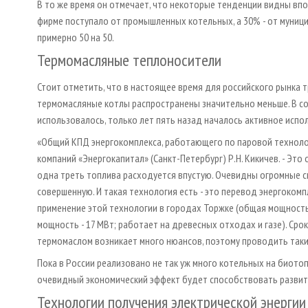
В то же время он отмечает, что некоторые тенденции видны впо
фирме поступало от промышленных котельных, а 30% - от муници
примерно 50 на 50.
Термомасляные теплоносители
Стоит отметить, что в настоящее время для российского рынка
термомасляные котлы распространены значительно меньше. В со
использовалось, только лет пять назад началось активное испо
«Общий КПД энергокомплекса, работающего по паровой технолог
компаний «Энергокапитал» (Санкт-Петербург) Р.Н. Кикичев. - Эт
одна треть топлива расходуется впустую. Очевидны огромные ск
совершенную. И такая технология есть - это перевод энергоком
применение этой технологии в городах Торжке (общая мощность 
мощность - 17 МВт; работает на древесных отходах и газе). Срок
термомаслом возникает много нюансов, поэтому проводить так
Пока в России реализовано не так уж много котельных на биото
очевидный экономический эффект будет способствовать развит
Технологии получения электрической энергии