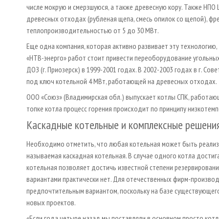
числе мокрую и смерзшуюся, а также древесную кору. Также НП
древесных отходах (рубленая щепа, смесь опилок со щепой), фр
теплопроизводительностью от 5 до 30 МВт.
Еще одна компания, которая активно развивает эту технологию, 
«НТВ-энерго» работ стоит привести переоборудование угольных
ДОЗ (г. Приозерск) в 1999-2001 годах. В 2002-2003 годах в г. С
под ключ котельной 4 МВт, работающей на древесных отходах.
ООО «Союз» (Владимирская обл.) выпускает котлы СПК, работаю
топке котла процесс горения происходит по принципу низкотемп
Каскадные котельные и комплексные решени
Необходимо отметить, что любая котельная может быть реализов
называемая каскадная котельная. В случае одного котла дости
котельная позволяет достичь известной степени резервировани
вариантами практически нет. Для отечественных фирм-производ
предпочтительным вариантом, поскольку на базе существующег
новых проектов.
«Если года четыре назад мы поставляли в основном просто котлы