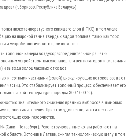
древ» (г. Борисов, Республика Беларусь).
топки низкотемпературного кипящего слоя (НТКС), в том числе
ацию на широкой гамме твердых видов топлива, таких как торф,
тки и микробиологического производства.
асти топочной камеры воздухораспределительной решетки
стопочным устройством, высоконапорным вентилятором и системами
и) и вывода золошлаковых отходов.
нных инертными частицами (золой) циркулирующих потоков создают
ния частиц. Это стабилизирует топочный процесс, обеспечивает его
ельно низкой температуре (порядка 800-1000 °С).
можностью значительного снижения вредных выбросов в дымовых
ыми процессами горения. При этом удовлетворяются жесткие
огостоящих схем газоочистки.
И» (Санкт-Петербург). Реконструированные котлы работают на
й области, Эстонии и Латвии, сжигая технологическую щепу, в том