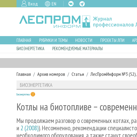
Вход
EN
ГЛАВНАЯ
РУБРИКИ И ТЕМЫ
НОВОСТИ
ПРОЕКТЫ ЛПИ
АР
БИОЭНЕРГЕТИКА
РЕКОМЕНДУЕМЫЕ МАТЕРИАЛЫ
Главная
Архив номеров
Статьи
ЛесПромИнформ №3 (52), 
БИОЭНЕРГЕТИКА
Биоэнергетика
Котлы на биотопливе − современн
Мы продолжаем разговор о современных котлах, р
и
2 (2008)
). Несомненно, рекомендации специалист
необходимого оборудования, а также станут своео