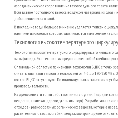
аэродинамическое сопротивление газовоздушного тракта являе
Вследствие постоянного выноса воздухом материала из слоя и
добавление песка в слой.
В последние годы большое внимание уделяется топкам с цирку
наличием циклонов, в которых улавливаются вынесенные из слоя
Технология высокотемпературного циркулир
Технология высокотемпературного циркулирующего кипящего сл
«игнифлюид». Эта технология представляет собой комбинацию к
Оптимальной областью применения технологии ВЦКС с точки зр
считать диапазон тепловых мощностей от 4-5 до 120-150 МВт.
котлов ВЦКС отсутствуют. По индивидуальным заказам могут бы
производительности.
На древесине эти топки работают вместе с углем. Твердым кот
вещества, такие как дерево, уголь или торф. Разработаны техно
отходов - разнообразных органических веществ, которые нередк
растительные отходы, стебли, шелуха, кожура и другие отходы