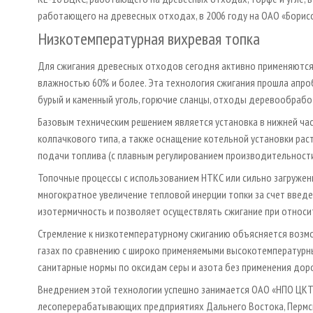
работающего на древесных отходах, в 2006 году на ОАО «Борисов
Низкотемпературная вихревая топка
Для сжигания древесных отходов сегодня активно применяются 
влажностью 60% и более. Эта технология сжигания прошла апроб
бурый и каменный уголь, горючие сланцы, отходы деревообрабо
Базовым техническим решением является установка в нижней ч
колпачкового типа, а также оснащение котельной установки ра
подачи топлива (с плавным регулированием производительност
Топочные процессы с использованием НТКС или сильно загруже
многократное увеличение тепловой инерции топки за счет введе
изотермичность и позволяет осуществлять сжигание при относит
Стремление к низкотемпературному сжиганию объясняется воз
газах по сравнению с широко применяемыми высокотемпературн
санитарные нормы по оксидам серы и азота без применения дор
Внедрением этой технологии успешно занимается ОАО «НПО ЦКТ
лесоперерабатывающих предприятиях Дальнего Востока, Пермско