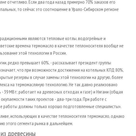
лне отчетливо. Если два года назад примерно 70% заказов его
пальных, то сейчас это соотношение в Урало-Сибирском регионе
 традиционными являются тепловые котлы, водогрейные и
ветские времена термомасло в качестве теплоносителя вообще не
льзование этой технологии в России.
ии, редко превышает 60%, - рассказывает президент группы
о означает, что при возможности достижения на котельных КПД 80%,
рытые резервы в случае замены этой технологии на другую, более
плекса на термомасляную технологию. Не так давно реализовано
- 39 МВт; работает на древесных отходах и газе) и Нягани (общая
 окупаемости таких проектов - два-три года. При работе с
ие работы должны только хорошо подготовленные специалисты».
пливе, использующих в качестве теплоносителя термомасло, однако
ию этого сегмента рынка в дальнейшем.
 из древесины