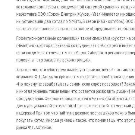
котельные комплексы с продуманной системой хранения, подачи 
маркетинга ООО «Союз» Дмитрий Жуков. - Увеличивается и мощн
мы установили два котла по 5 МВт». В сезон (май - октябрь) ОО
части это выполнение заказов на новое оборудование, но быва
Проектно-монтажные организации также специализируются на ре
(Челябинск), которая активно сотрудничает с «Союзом» и имеет
производителя, отмечает, что в Урало-Сибирском регионе приме
половина - это заказы на реконструкцию.
Заказов много, и «Экотерм» планирует производить и поставля
компании Ф. Г. Ахтямов признает, что с инженерной точки зрени
«Но почему не зарабатывать самим, если спрос позволяет? Зака
и иногда узнаешь такие вещи, что остается разводить руками! 
оборудования. Они монтировали котел в Читинской области, а пр
для муниципальной котельной. И заказал его какой-то местный 
издержки! При том что найти надежных поставщиков можно было 
покупать котел. Иногда узнаешь такое, что понимаешь, что этот
рынка Ф.Г. Ахтямов.