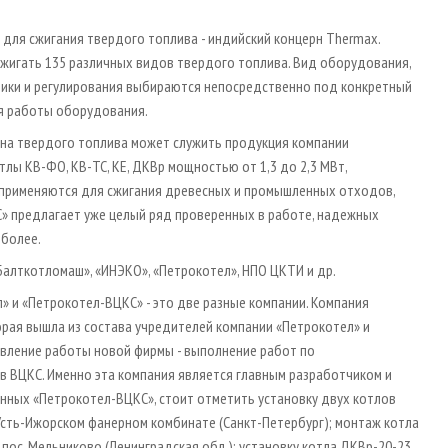
ля сжигания твердого топлива - индийский концерн Thermax.
 сжигать 135 различных видов твердого топлива. Вид оборудования,
атики и регулирования выбираются непосредственно под конкретный
ия работы оборудования.
на твердого топлива может служить продукция компании
лы КВ-ФО, КВ-ТС, КЕ, ДКВр мощностью от 1,3 до 2,3 МВт,
 применяются для сжигания древесных и промышленных отходов,
С» предлагает уже целый ряд проверенных в работе, надежных
 более.
Балткотломаш», «ИНЭКО», «Петрокотел», НПО ЦКТИ и др.
» и «Петрокотел-ВЦКС» - это две разные компании. Компания
орая вышла из состава учредителей компании «Петрокотел» и
авление работы новой фирмы - выполнение работ по
 ВЦКС. Именно эта компания является главным разработчиком и
енных «Петрокотел-ВЦКС», стоит отметить установку двух котлов
Усть-Ижорском фанерном комбинате (Санкт-Петербург); монтаж котла
пос. Мельниково (Ленинградская обл.); установку котла ДКВр-20-23,