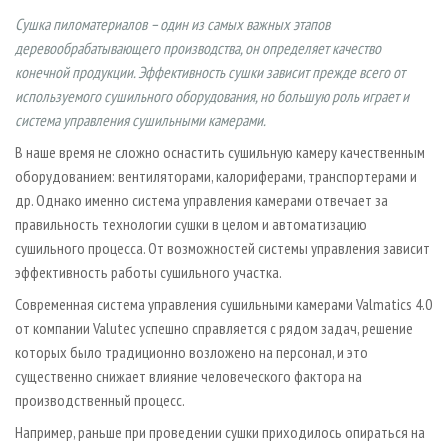
СУШКА ДРЕВЕСИНЫ
ПЕРСОНЫ
КОНТАКТЫ
РЕКЛАМА
Сушка пиломатериалов – один из самых важных этапов
ПРОИЗВОДСТВО ДРЕВЕСНЫХ ПЛИТ
МОБИЛЬНЫЕ ВЫСТАВКИ
деревообрабатывающего производства, он определяет качество
РЕКЛАМА НА САЙТЕ
конечной продукции. Эффективность сушки зависит прежде всего от
ДЕРЕВЯННОЕ ДОМОСТРОЕНИЕ
ОФИЦИАЛЬНЫЕ ДЕЛЕГАЦИИ
используемого сушильного оборудования, но большую роль играет и
ПРОИЗВОДСТВО МЕБЕЛИ
ПРИОРИТЕТНЫЕ ИНВЕСТПРОЕКТЫ
система управления сушильными камерами.
БИОЭНЕРГЕТИКА
RUSSIAN FORESTRY REVIEW
В наше время не сложно оснастить сушильную камеру качественным
оборудованием: вентиляторами, калориферами, транспортерами и
ЦБП
ГАЗЕТА ЛЕСПРОМФОРУМ
др. Однако именно система управления камерами отвечает за
ИНСТРУМЕНТ И МАТЕРИАЛЫ
БИБЛИОТЕКА СПЕЦИАЛИСТА
правильность технологии сушки в целом и автоматизацию
сушильного процесса. От возможностей системы управления зависит
эффективность работы сушильного участка.
Современная система управления сушильными камерами Valmatics 4.0
от компании Valutec успешно справляется с рядом задач, решение
которых было традиционно возложено на персонал, и это
существенно снижает влияние человеческого фактора на
производственный процесс.
Например, раньше при проведении сушки приходилось опираться на