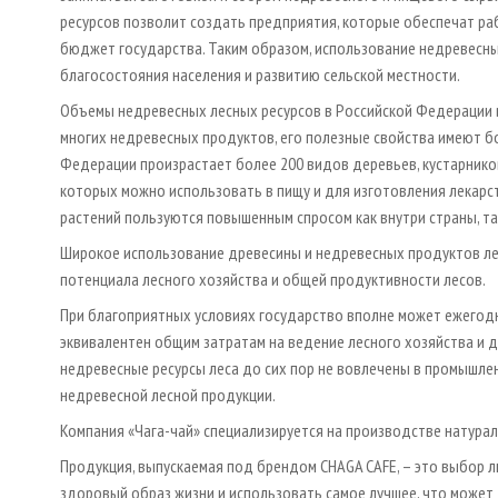
ресурсов позволит создать предприятия, которые обеспечат раб
бюджет государства. Таким образом, использование недревесны
благосостояния населения и развитию сельской местности.
Объемы недревесных лесных ресурсов в Российской Федерации в
многих недревесных продуктов, его полезные свойства имеют бо
Федерации произрастает более 200 видов деревьев, кустарников
которых можно использовать в пищу и для изготовления лекарс
растений пользуются повышенным спросом как внутри страны, та
Широкое использование древесины и недревесных продуктов л
потенциала лесного хозяйства и общей продуктивности лесов.
При благоприятных условиях государство вполне может ежегодн
эквивалентен общим затратам на ведение лесного хозяйства и д
недревесные ресурсы леса до сих пор не вовлечены в промышле
недревесной лесной продукции.
Компания «Чага-чай» специализируется на производстве натураль
Продукция, выпускаемая под брендом CHAGA CAFE, – это выбор 
здоровый образ жизни и использовать самое лучшее, что может 