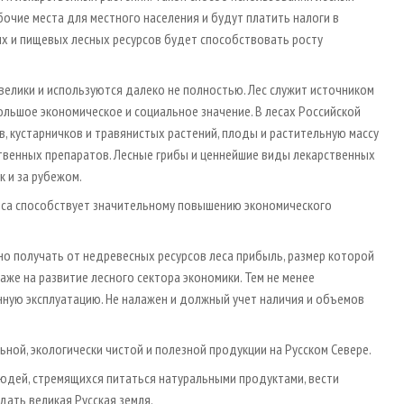
очие места для местного населения и будут платить налоги в
х и пищевых лесных ресурсов будет способствовать росту
елики и используются далеко не полностью. Лес служит источником
льшое экономическое и социальное значение. В лесах Российской
, кустарничков и травянистых растений, плоды и растительную массу
твенных препаратов. Лесные грибы и ценнейшие виды лекарственных
к и за рубежом.
еса способствует значительному повышению экономического
о получать от недревесных ресурсов леса прибыль, размер которой
аже на развитие лесного сектора экономики. Тем не менее
нную эксплуатацию. Не налажен и должный учет наличия и объемов
ной, экологически чистой и полезной продукции на Русском Севере.
людей, стремящихся питаться натуральными продуктами, вести
дать великая Русская земля.