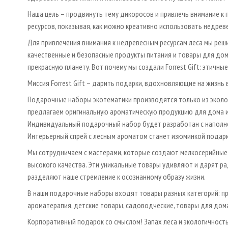
Наша цель – продвинуть тему дикоросов и привлечь внимание к
ресурсов, показывая, как можно креативно использовать недрев
Для привлечения внимания к недревесным ресурсам леса мы ре
качественные и безопасные продукты питания и товары для дом
прекрасную планету. Вот почему мы создали Forrest Gift: этичн
Миссия Forrest Gift – дарить подарки, вдохновляющие на жизнь 
Подарочные наборы экотематики производятся только из эколо
предлагаем оригинальную ароматическую продукцию для дома и
Индивидуальный подарочный набор будет разработан с наполнен
Интерьерный спрей с лесным ароматом станет изюминкой подарк
Мы сотрудничаем с мастерами, которые создают мелкосерийные
высокого качества. Эти уникальные товары удивляют и дарят ра
разделяют наше стремление к осознанному образу жизни.
В наши подарочные наборы входят товары разных категорий: про
ароматерапия, детские товары, садоводческие, товары для дома,
Корпоративный подарок со смыслом! Запах леса и экологичност