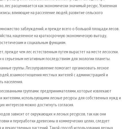
, лес расценивается как экономически значимый ресурс. Усиленная
изисы, влияющие на расселение людей, развитие сельского
т множество заблуждений, и прежде всего о большой площади лесов.
яйства, нацеленное на краткосрочную экономическую выгоду,
 эстетическим и социальным функциям.
т, прежде чем лес естественным путем вырастет на месте лесосеки.
 к серьезным негативным последствиям для экологии планеты.
ванные группы. Лесоуправление помогает организовать лесное
людей, взаимоотношения местных жителей с администрацией и
ть населения.
ресованными группами: предпринимателями, которые извлекают
ыми жителями, использующими лесные ресурсы для собственных нужд и
щих интересов можно достигнуть согласия.
одов зависит от окружающих и лесных ресурсов, так как они
товки и переработки древесины в коммерческих целях, следует
 и лекарственных растений. Такой способ использования лесных