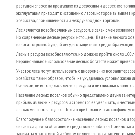
растущем спросе на продукцию из древесины и древесное топливо
эксплуатация приводит к истощению лесов, которое вызывает кр
хозяйства, промышленности и международной торговли.
Лес является возобновляемым ресурсом, в связи с чем возникае
Но современные лесные ресурсы истощены. Ведение лесного хоз
наносит огромный ущерб лесу, его защитным, средообразующим,
Лесные ресурсы возобновляются, но должно пройти около 100 ле
Нерациональное использование лесных богатств может привести
Участок леса могут использовать одновременно все заинтересо
хозяйство таким образом, чтобы не ухудшались условия жизни 
бизнесом, не истощались лесные ресурсы и не снижалась занятос
Население лесных поселков обычно представлено двумя заинте
прибыль из лесных ресурсов и стремятся ее увеличить, и местн
лес как место для отдыха. Только при балансе этих конфликтую
Благополучие и благосостояние населения лесных поселков и гор
являются средой обитания и средством заработка. Помимо заго
заниматься заготовкой и сбором недревесного и пищевого сырья