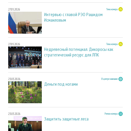
27.05.2026
Тема номера
Интервью с главой РЭО Рашидом
Исмаиловым
27.05.2026
Тема номера
Недревесный потенциал. Дикоросы как
стратегический ресурс для ЛПК
23.03.2026
В центре внимания
Деньги под ногами
23.03.2026
Регион номера
Защитить защитные леса