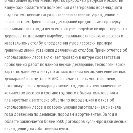
Калужской области эти полномочия делегировало восемнадцати
подведомственным государственным казенным учреждениям –
лесничествам. Прием лесных деклараций предполагает проверку
правильности отвода лесосек в натуре: прорубки визиров, перечета
деревьев, подлежащих вырубке, правильности привязки лесосек к
квартальному столбу, определения углов лесосеки, промера
граничных линий, установки деляночных столбов. Прием отчетов об
использовании лесов включает проверку в натуре соответствия
проводимых работ поданной лесной декларации, технологической
карте, поданному отчету об использовании лесов. Внесение лесных
деклараций и отчетов в ЕГАИС занимает очень много времени,
поскольку лесная декларация может содержать неограниченное
количество лесосек в составе годового объема пользования и
планируемые к заготовке объемы по породам, как и отчет об
использовании лесов, в котором указана заготовленная с начала
года древесина по делянкам, породам и сортиментам. За год в
области заключается более 3500 договоров купли-продажи лесных
насаждений для собственных нужд.