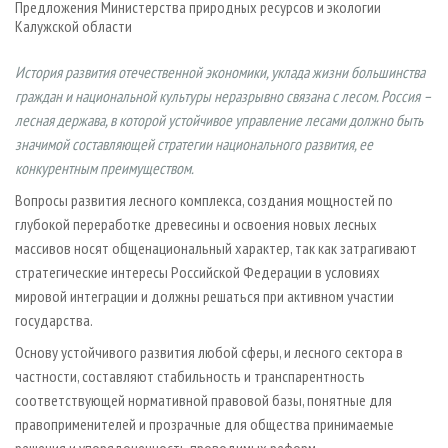
Предложения Министерства природных ресурсов и экологии
СУШКА ДРЕВЕСИНЫ
ПЕРСОНЫ
КОНТАКТЫ
РЕКЛАМА
Калужской области
ПРОИЗВОДСТВО ДРЕВЕСНЫХ ПЛИТ
МОБИЛЬНЫЕ ВЫСТАВКИ
РЕКЛАМА НА САЙТЕ
История развития отечественной экономики, уклада жизни большинства
ДЕРЕВЯННОЕ ДОМОСТРОЕНИЕ
ОФИЦИАЛЬНЫЕ ДЕЛЕГАЦИИ
граждан и национальной культуры неразрывно связана с лесом. Россия –
ПРОИЗВОДСТВО МЕБЕЛИ
ПРИОРИТЕТНЫЕ ИНВЕСТПРОЕКТЫ
лесная держава, в которой устойчивое управление лесами должно быть
значимой составляющей стратегии национального развития, ее
БИОЭНЕРГЕТИКА
RUSSIAN FORESTRY REVIEW
конкурентным преимуществом.
ЦБП
ГАЗЕТА ЛЕСПРОМФОРУМ
Вопросы развития лесного комплекса, создания мощностей по
ИНСТРУМЕНТ И МАТЕРИАЛЫ
БИБЛИОТЕКА СПЕЦИАЛИСТА
глубокой переработке древесины и освоения новых лесных
массивов носят общенациональный характер, так как затрагивают
стратегические интересы Российской Федерации в условиях
мировой интеграции и должны решаться при активном участии
государства.
Основу устойчивого развития любой сферы, и лесного сектора в
частности, составляют стабильность и транспарентность
соответствующей нормативной правовой базы, понятные для
правоприменителей и прозрачные для общества принимаемые
решения и упорядоченность проводимых реформ.