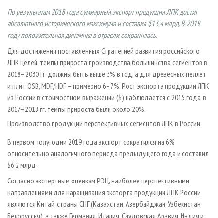
СУШКА ДРЕВЕСИНЫ
ПЕРСОНЫ
КОНТАКТЫ
РЕКЛАМА
По результатам 2018 года суммарный экспорт продукции ЛПК достиг
ПРОИЗВОДСТВО ДРЕВЕСНЫХ ПЛИТ
МОБИЛЬНЫЕ ВЫСТАВКИ
абсолютного исторического максимума и составил $13,4 млрд. В 2019
РЕКЛАМА НА САЙТЕ
году положительная динамика в отрасли сохранилась.
ДЕРЕВЯННОЕ ДОМОСТРОЕНИЕ
ОФИЦИАЛЬНЫЕ ДЕЛЕГАЦИИ
Для достижения поставленных Стратегией развития российского
ПРОИЗВОДСТВО МЕБЕЛИ
ПРИОРИТЕТНЫЕ ИНВЕСТПРОЕКТЫ
ЛПК целей, темпы прироста производства большинства сегментов в
БИОЭНЕРГЕТИКА
RUSSIAN FORESTRY REVIEW
2018–2030 гг. должны быть выше 3% в год, а для древесных пеллет
и плит OSB, MDF/HDF – примерно 6–7%. Рост экспорта продукции ЛПК
ЦБП
ГАЗЕТА ЛЕСПРОМФОРУМ
из России в стоимостном выражении ($) наблюдается с 2015 года, в
ИНСТРУМЕНТ И МАТЕРИАЛЫ
БИБЛИОТЕКА СПЕЦИАЛИСТА
2017–2018 гг. темпы прироста были около 20%.
Производство продукции перспективных сегментов ЛПК в России
В первом полугодии 2019 года экспорт сократился на 6%
относительно аналогичного периода предыдущего года и составил
$6,2 млрд.
Согласно экспертным оценкам РЭЦ, наиболее перспективными
направлениями для наращивания экспорта продукции ЛПК России
являются Китай, страны СНГ (Казахстан, Азербайджан, Узбекистан,
Белоруссия), а также Германия, Италия, Саудовская Аравия, Индия и