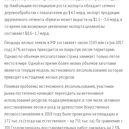
пр. Наибольшим потенциалом роста экспорта обладает сегмент
деревообработки с показателем до $4,5 млрд, экспорт продукции
укрупненного сегмента «бумага» может вырасти на $1,1–-3,6 млрд, в
то время, как возможное увеличение экспорта целлюлозы
составляет $0,6–1,7 млрд.
Площадь лесных земель в РФ составляет около 1185 млн га (на 2017
год), 67% которых приходится на покрытую лесом территорию.
Однако по объемам лесозаготовки страна занимает только пятое
место в мире. Одной из причин более низких объемов заготовки
является текущая модель экстенсивного лесопользования, которая
приводит к истощению лесных ресурсов.
Понимая проблемы экстенсивного лесопользования, участники
рынка постепенно начинают переходить на интенсивное
использование ресурсов, подразумевающее, в том числе, активное
восстановление лесов и уход за древостоем. Искусственное
лесовосстановление в 2018 году было проведено на площадях в
172 тыс. га (тогда как естественное – на 751 тыс. га). По сравнению с
2017 годом площадь восстановительных работ снизилась на 2,3%.