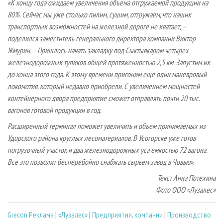
«К концу года ожидаем увеличения объема отгружаемой продукции на
80%. Сейчас мы уже столько пилим, сушим, отгружаем, что наших
транспортных возможностей на железной дороге не хватает, –
поделился заместитель генерального директора компании Виктор
Жмурин. – Пришлось начать закладку под Сыктывкаром четырех
железнодорожных тупиков общей протяженностью 2,5 км. Запустим их
до конца этого года. К этому времени пригоним еще один маневровый
локомотив, который недавно приобрели. С увеличением мощностей
контейнерного двора предприятие сможет отправлять почти 20 тыс.
вагонов готовой продукции в год.
Расширенный терминал поможет увеличить и объем принимаемых из
Удорского района круглых лесоматериалов. В Усогорске уже готов
погрузочный участок и два железнодорожных уса емкостью 72 вагона.
Все это позволит бесперебойно снабжать сырьем завод в Човью».
Текст Анна Потехина
Фото ООО «Лузалес»
Grecon Реклама
|
«Лузалес»
|
Предприятия, компании
|
Производство