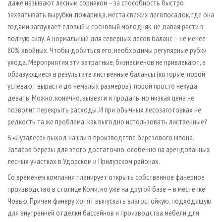
даже называют лесным сорняком –за способность быстро
захватывать вырубки, пожарища, места свежих лесопосадок, где она
годами заглушает еловый и сосновый молодняк, не давая расти в
полную силу. А нормальный для северных лесов баланс – не менее
80% хвойных. Чтобы добиться его, необходимы регулярные рубки
ухода. Мероприятия эти затратные, бизнесменов не привлекают, а
образующиеся в результате лиственные балансы (которые, порой
успевают вырасти до немалых размеров), порой просто некуда
девать. Можно, конечно, вывезти и продать, но низкая цена не
позволит перекрыть расходы. И при обычных лесозаготовках не
редкость та же проблема: как выгодно использовать лиственные?
В «Лузалесе» выход нашли в производстве березового шпона.
Запасов березы для этого достаточно, особенно на арендованных
лесных участках в Удорском и Прилузском районах.
Со временем компания планирует открыть собственное фанерное
производство в столице Коми, но уже на другой базе – в местечке
Човью. Причем фанеру хотят выпускать влагостойкую, подходящую
для внутренней отделки бассейнов и производства мебели для