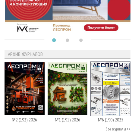
АРХИВ ЖУРНАЛОВ
№2 (192) 2026
№1 (191) 2026
№6 (190) 2025
Все журналы