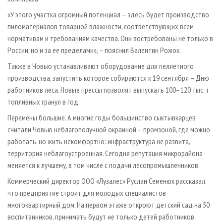
«У этого участка огромный потенциал – здесь будет производство
пиломатериалов товарной влажности, соответствующих всем
нормативам и требованиям качества. Они востребованы не только в
России, но и за ее пределами», – пояснил Валентин Рожок.
Также в Човью устанавливают оборудование для пеллетного
производства, запустить которое собираются к 19 сентября – Дню
работников леса. Новые прессы позволят выпускать 100–120 тыс. т
топливных гранул в год.
Перемены большие. А многие годы большинство сыктывкарцев
считали Човью неблагополучной окраиной – промзоной, где можно
работать, но жить некомфортно: инфраструктура не развита,
территория неблагоустроенная. Сегодня репутация микрорайона
меняется к лучшему, в том числе с подачи лесопромышленников.
Коммерческий директор ООО «Лузалес» Руслан Семенюк рассказал,
что предприятие строит для молодых специалистов
многоквартирный дом. На первом этаже откроют детский сад на 50
воспитанников, принимать будут не только детей работников