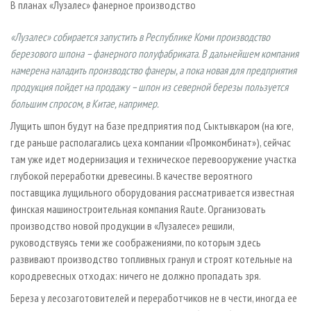
В планах «Лузалес» фанерное производство
СУШКА ДРЕВЕСИНЫ
ПЕРСОНЫ
КОНТАКТЫ
РЕКЛАМА
ПРОИЗВОДСТВО ДРЕВЕСНЫХ ПЛИТ
МОБИЛЬНЫЕ ВЫСТАВКИ
РЕКЛАМА НА САЙТЕ
«Лузалес» собирается запустить в Республике Коми производство
березового шпона – фанерного полуфабриката. В дальнейшем компания
ДЕРЕВЯННОЕ ДОМОСТРОЕНИЕ
ОФИЦИАЛЬНЫЕ ДЕЛЕГАЦИИ
намерена наладить производство фанеры, а пока новая для предприятия
ПРОИЗВОДСТВО МЕБЕЛИ
ПРИОРИТЕТНЫЕ ИНВЕСТПРОЕКТЫ
продукция пойдет на продажу – шпон из северной березы пользуется
БИОЭНЕРГЕТИКА
RUSSIAN FORESTRY REVIEW
большим спросом, в Китае, например.
ЦБП
ГАЗЕТА ЛЕСПРОМФОРУМ
Лущить шпон будут на базе предприятия под Сыктывкаром (на юге,
где раньше располагались цеха компании «Промкомбинат»), сейчас
ИНСТРУМЕНТ И МАТЕРИАЛЫ
БИБЛИОТЕКА СПЕЦИАЛИСТА
там уже идет модернизация и техническое перевооружение участка
глубокой переработки древесины. В качестве вероятного
поставщика лущильного оборудования рассматривается известная
финская машиностроительная компания Raute. Организовать
производство новой продукции в «Лузалесе» решили,
руководствуясь теми же соображениями, по которым здесь
развивают производство топливных гранул и строят котельные на
кородревесных отходах: ничего не должно пропадать зря.
Береза у лесозаготовителей и переработчиков не в чести, иногда ее