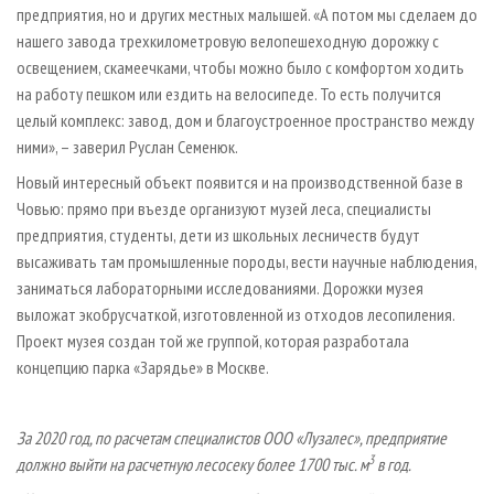
предприятия, но и других местных малышей. «А потом мы сделаем до
нашего завода трехкилометровую велопешеходную дорожку с
освещением, скамеечками, чтобы можно было с комфортом ходить
на работу пешком или ездить на велосипеде. То есть получится
целый комплекс: завод, дом и благоустроенное пространство между
ними», – заверил Руслан Семенюк.
Новый интересный объект появится и на производственной базе в
Човью: прямо при въезде организуют музей леса, специалисты
предприятия, студенты, дети из школьных лесничеств будут
высаживать там промышленные породы, вести научные наблюдения,
заниматься лабораторными исследованиями. Дорожки музея
выложат экобрусчаткой, изготовленной из отходов лесопиления.
Проект музея создан той же группой, которая разработала
концепцию парка «Зарядье» в Москве.
За 2020 год, по расчетам специалистов ООО «Лузалес», предприятие
3
должно выйти на расчетную лесосеку более 1700 тыс. м
в год.