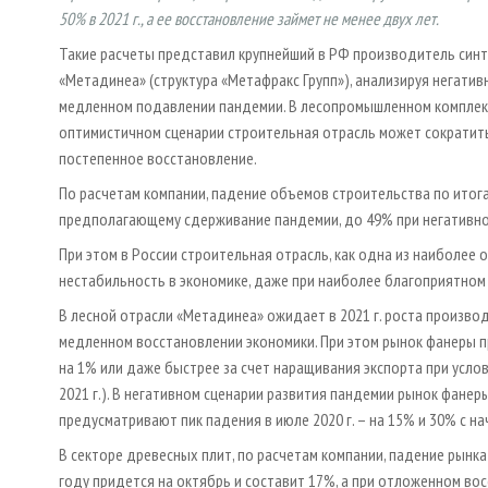
50% в 2021 г., а ее восстановление займет не менее двух лет.
Такие расчеты представил крупнейший в РФ производитель син
«Метадинеа» (структура «Метафракс Групп»), анализируя негатив
медленном подавлении пандемии. В лесопромышленном комплекс
оптимистичном сценарии строительная отрасль может сократитьс
постепенное восстановление.
По расчетам компании, падение объемов строительства по итога
предполагающему сдерживание пандемии, до 49% при негативно
При этом в России строительная отрасль, как одна из наиболее
нестабильность в экономике, даже при наиболее благоприятном 
В лесной отрасли «Метадинеа» ожидает в 2021 г. роста произво
медленном восстановлении экономики. При этом рынок фанеры пр
на 1% или даже быстрее за счет наращивания экспорта при услов
2021 г.). В негативном сценарии развития пандемии рынок фанеры
предусматривают пик падения в июле 2020 г. – на 15% и 30% с на
В секторе древесных плит, по расчетам компании, падение рынка
году придется на октябрь и составит 17%, а при отложенном 