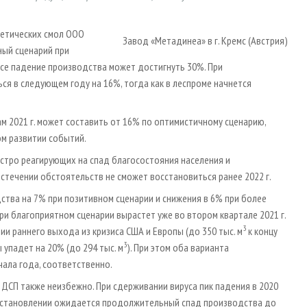
тетических смол ООО
Завод «Метадинеа» в г. Кремс (Австрия)
ный сценарий при
е падение производства может достигнуть 30%. При
я в следующем году на 16%, тогда как в леспроме начнется
м 2021 г. может составить от 16% по оптимистичному сценарию,
м развитии событий.
 остро реагирующих на спад благосостояния населения и
стечении обстоятельств не сможет восстановиться ранее 2022 г.
дства на 7% при позитивном сценарии и снижения в 6% при более
и благоприятном сценарии вырастет уже во втором квартале 2021 г.
3
ии раннего выхода из кризиса США и Европы (до 350 тыс. м
к концу
3
 упадет на 20% (до 294 тыс. м
). При этом оба варианта
чала года, соответственно.
 ДСП также неизбежно. При сдерживании вируса пик падения в 2020
восстановлении ожидается продолжительный спад производства до