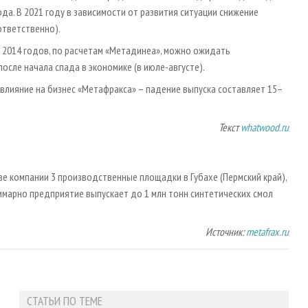
да. В 2021 году в зависимости от развития ситуации снижение
оответственно).
 2014 годов, по расчетам «Метадинеа», можно ожидать
осле начала спада в экономике (в июле-августе).
 влияние на бизнес «Метафракса» – падение выпуска составляет 15–
Текст
whatwood.ru
е компании 3 производственные площадки в Губахе (Пермский край),
ммарно предприятие выпускает до 1 млн тонн синтетических смол
Источник:
metafrax.ru
СТАТЬИ ПО ТЕМЕ