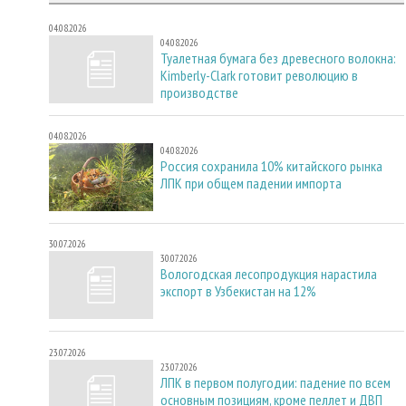
04.08.2026
04.08.2026
Туалетная бумага без древесного волокна:
Kimberly-Clark готовит революцию в
производстве
04.08.2026
04.08.2026
Россия сохранила 10% китайского рынка
ЛПК при общем падении импорта
30.07.2026
30.07.2026
Вологодская лесопродукция нарастила
экспорт в Узбекистан на 12%
23.07.2026
23.07.2026
ЛПК в первом полугодии: падение по всем
основным позициям, кроме пеллет и ДВП