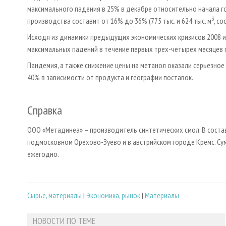
максимального падения в 25% в декабре относительно начала го
3
производства составит от 16% до 36% (775 тыс. и 624 тыс. м
, с
Исходя из динамики предыдущих экономических кризисов 2008 и
максимальных падений в течение первых трех-четырех месяцев п
Пандемия, а также снижение цены на метанол оказали серьезное
40% в зависимости от продукта и географии поставок.
Справка
ООО «Метадинеа» – производитель синтетических смол. В состав
подмосковном Орехово-Зуево и в австрийском городе Кремс. Су
ежегодно.
Сырье, материалы
|
Экономика, рынок
|
Материалы
НОВОСТИ ПО ТЕМЕ