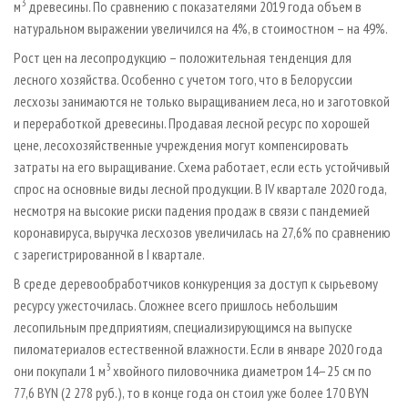
3
м
древесины. По сравнению с показателями 2019 года объем в
натуральном выражении увеличился на 4%, в стоимостном – на 49%.
Рост цен на лесопродукцию – положительная тенденция для
лесного хозяйства. Особенно с учетом того, что в Белоруссии
лесхозы занимаются не только выращиванием леса, но и заготовкой
и переработкой древесины. Продавая лесной ресурс по хорошей
цене, лесохозяйственные учреждения могут компенсировать
затраты на его выращивание. Схема работает, если есть устойчивый
спрос на основные виды лесной продукции. В IV квартале 2020 года,
несмотря на высокие риски падения продаж в связи с пандемией
коронавируса, выручка лесхозов увеличилась на 27,6% по сравнению
с зарегистрированной в I квартале.
В среде деревообработчиков конкуренция за доступ к сырьевому
ресурсу ужесточилась. Сложнее всего пришлось небольшим
лесопильным предприятиям, специализирующимся на выпуске
пиломатериалов естественной влажности. Если в январе 2020 года
3
они покупали 1 м
хвойного пиловочника диаметром 14–25 см по
77,6 BYN (2 278 руб.), то в конце года он стоил уже более 170 BYN