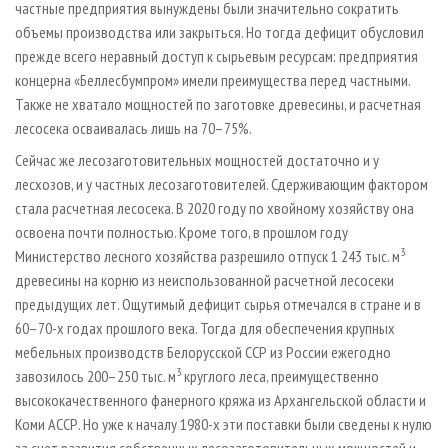
частные предприятия вынуждены были значительно сократить
объемы производства или закрыться. Но тогда дефицит обусловил
прежде всего неравный доступ к сырьевым ресурсам: предприятия
концерна «Беллесбумпром» имели преимущества перед частными.
Также не хватало мощностей по заготовке древесины, и расчетная
лесосека осваивалась лишь на 70–75%.
Сейчас же лесозаготовительных мощностей достаточно и у
лесхозов, и у частных лесозаготовителей. Сдерживающим фактором
стала расчетная лесосека. В 2020 году по хвойному хозяйству она
освоена почти полностью. Кроме того, в прошлом году
3
Министерство лесного хозяйства разрешило отпуск 1 243 тыс. м
древесины на корню из неиспользованной расчетной лесосеки
предыдущих лет. Ощутимый дефицит сырья отмечался в стране и в
60–70-х годах прошлого века. Тогда для обеспечения крупных
мебельных производств Белорусской ССР из России ежегодно
3
завозилось 200–250 тыс. м
круглого леса, преимущественно
высококачественного фанерного кряжа из Архангельской области и
Коми АССР. Но уже к началу 1980-х эти поставки были сведены к нулю
за счет развития собственных лесозаготовительных мощностей и