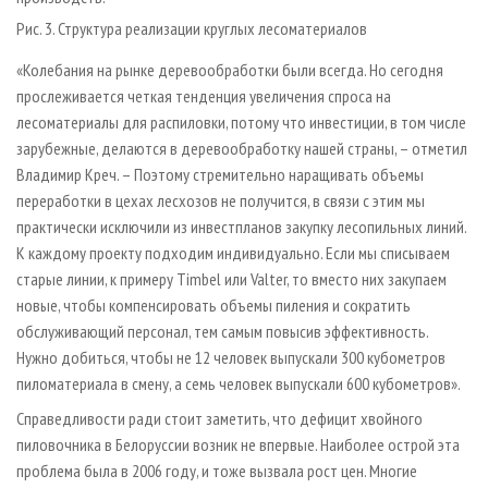
Рис. 3. Структура реализации круглых лесоматериалов
«Колебания на рынке дерево­обработки были всегда. Но сегодня
прослеживается четкая тенденция увеличения спроса на
лесоматериалы для распиловки, потому что инвестиции, в том числе
зарубежные, делаются в деревообработку нашей страны, – отметил
Владимир Креч. – Поэтому стремительно наращивать объемы
переработки в цехах лесхозов не получится, в связи с этим мы
практически исключили из инвестпланов закупку лесопильных линий.
К каждому проекту подходим индивидуально. Если мы списываем
старые линии, к примеру Timbel или Valter, то вместо них закупаем
новые, чтобы компенсировать объемы пиления и сократить
обслуживающий персонал, тем самым повысив эффективность.
Нужно добиться, чтобы не 12 человек выпускали 300 кубометров
пиломатериала в смену, а семь человек выпускали 600 кубометров».
Справедливости ради стоит заметить, что дефицит хвойного
пиловочника в Белоруссии возник не впервые. Наиболее острой эта
проблема была в 2006 году, и тоже вызвала рост цен. Многие