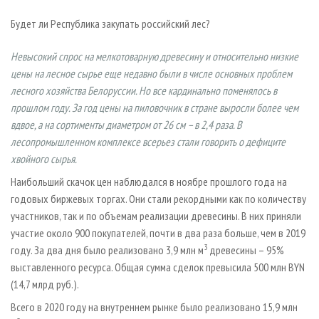
СУШКА ДРЕВЕСИНЫ
ПЕРСОНЫ
КОНТАКТЫ
РЕКЛАМА
Будет ли Республика закупать российский лес?
ПРОИЗВОДСТВО ДРЕВЕСНЫХ ПЛИТ
МОБИЛЬНЫЕ ВЫСТАВКИ
РЕКЛАМА НА САЙТЕ
ДЕРЕВЯННОЕ ДОМОСТРОЕНИЕ
Невысокий спрос на мелкотоварную древесину и относительно низкие
ОФИЦИАЛЬНЫЕ ДЕЛЕГАЦИИ
цены на лесное сырье еще недавно были в числе основных проблем
ПРОИЗВОДСТВО МЕБЕЛИ
ПРИОРИТЕТНЫЕ ИНВЕСТПРОЕКТЫ
лесного хозяйства Белоруссии. Но все кардинально поменялось в
БИОЭНЕРГЕТИКА
RUSSIAN FORESTRY REVIEW
прошлом году. За год цены на пиловочник в стране выросли более чем
вдвое, а на сортименты диаметром от 26 см – в 2,4 раза. В
ЦБП
ГАЗЕТА ЛЕСПРОМФОРУМ
лесопромышленном комплексе всерьез стали говорить о дефиците
ИНСТРУМЕНТ И МАТЕРИАЛЫ
БИБЛИОТЕКА СПЕЦИАЛИСТА
хвойного сырья.
Наибольший скачок цен наблюдался в ноябре прошлого года на
годовых биржевых торгах. Они стали рекордными как по количеству
участников, так и по объемам реализации древесины. В них приняли
участие около 900 покупателей, почти в два раза больше, чем в 2019
3
году. За два дня было реализовано 3,9 млн м
древесины – 95%
выставленного ресурса. Общая сумма сделок превысила 500 млн BYN
(14,7 млрд руб.).
Всего в 2020 году на внутреннем рынке было реализовано 15,9 млн