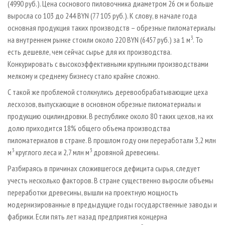
(4990 руб.). Цена соснового пиловочника диаметром 26 см и больше
выросла со 103 до 244 BYN (77 105 руб.). К слову, в начале года
основная продукция таких производств – обрезные пиломатериалы
3
на внутреннем рынке стоили около 220 BYN (6457 руб.) за 1 м
. То
есть дешевле, чем сейчас сырье для их производства.
Конкурировать с высокоэффективными крупными производствами
мелкому и среднему бизнесу стало крайне сложно.
С такой же проблемой столкнулись деревообрабатывающие цеха
лесхозов, выпускающие в основном обрезные пиломатериалы и
продукцию оцилиндровки. В республике около 80 таких цехов, на их
долю приходится 18% общего объема производства
пиломатериалов в стране. В прошлом году они переработали 3,2 млн
3
3
м
круглого леса и 2,7 млн м
дровяной древесины.
Разбираясь в причинах сложившегося дефицита сырья, следует
учесть несколько факторов. В стране существенно выросли объемы
переработки древесины, вышли на проектную мощность
модернизированные в предыдущие годы государственные заводы и
фабрики. Если пять лет назад предприятия концерна