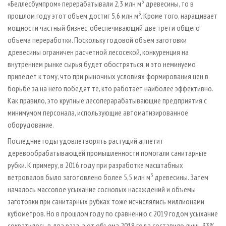
3
«Беллесбумпром» перерабатывали 2,3 млн м
древесины, то в
3
прошлом году этот объем достиг 5,6 млн м
. Кроме того, наращивает
мощности частный бизнес, обеспечивающий две трети общего
объема переработки. Поскольку годовой объем заготовки
древесины ограничен расчетной лесосекой, конкуренция на
внутреннем рынке сырья будет обостряться, и это неминуемо
приведет к тому, что при рыночных условиях формирования цен в
борьбе за на него победят те, кто работает наиболее эффективно.
Как правило, это крупные лесоперарабатывающие предприятия с
минимумом персонала, использующие автоматизированное
оборудование.
Последние годы удовлетворять растущий аппетит
деревообрабатывающей промышленности помогали санитарные
рубки. К примеру, в 2016 году при разработке масштабных
3
ветровалов было заготовлено более 5,5 млн м
древесины. Затем
началось массовое усыхание сосновых насаждений и объемы
заготовки при санитарных рубках тоже исчислялись миллионами
кубометров. Но в прошлом году по сравнению с 2019 годом усыхание
сократилось в два раза, а от объема 2018 года составило лишь 33%.