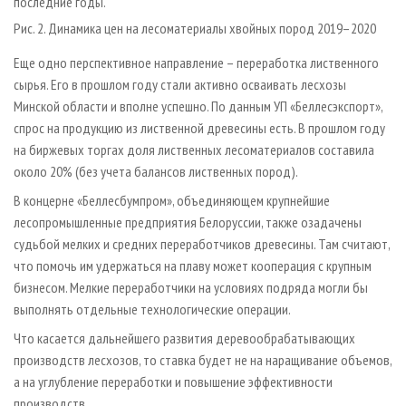
последние годы.
Рис. 2. Динамика цен на лесоматериалы хвойных пород 2019–2020
Еще одно перспективное направление – переработка лиственного
сырья. Его в прошлом году стали активно осваивать лесхозы
Минской области и вполне успешно. По данным УП «Беллесэкспорт»,
спрос на продукцию из лиственной древесины есть. В прошлом году
на биржевых торгах доля лиственных лесоматериалов составила
около 20% (без учета балансов лиственных пород).
В концерне «Беллесбумпром», объединяющем крупнейшие
лесопромышленные предприятия Белоруссии, также озадачены
судьбой мелких и средних переработчиков древесины. Там считают,
что помочь им удержаться на плаву может ко­операция с крупным
бизнесом. Мелкие переработчики на условиях подряда могли бы
выполнять отдельные технологические операции.
Что касается дальнейшего развития деревообрабатывающих
производств лесхозов, то ставка будет не на наращивание объемов,
а на углубление переработки и повышение эффективности
производств.