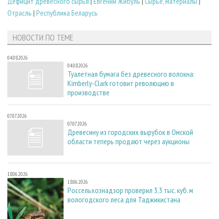
Дефицит древесного сырья
|
Евгений Жибуль
|
Сырье, материалы
|
Отрасль
|
Республика Беларусь
НОВОСТИ ПО ТЕМЕ
04.08.2026
04.08.2026
Туалетная бумага без древесного волокна:
Kimberly-Clark готовит революцию в
производстве
07.07.2026
07.07.2026
Древесину из городских вырубок в Омской
области теперь продают через аукционы
18.06.2026
18.06.2026
Россельхознадзор проверил 3,3 тыс. куб. м
вологодского леса для Таджикистана