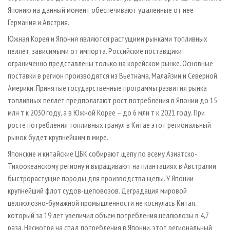
Японию на данный момент обеспечивают удаленные от нее
Германия и Австрия.
Южная Корея и Япония являются растущими рынками топливных
пеллет, зависимыми от импорта. Российские поставщики
ограниченно представлены только на корейском рынке. Основные
поставки в регион производятся из Вьетнама, Малайзии и Северной
Америки. Принятые государственные программы развития рынка
топливных пеллет предполагают рост потребления в Японии до 15
млн т к 2030 году, а в Южной Корее – до 6 млн т к 2021 году. При
росте потребления топливных гранул в Китае этот региональный
рынок будет крупнейшим в мире.
Японские и китайские ЦБК собирают щепу по всему Азиатско-
Тихоокеанскому региону и выращивают на плантациях в Австралии
быстрорастущие породы для производства щепы. У Японии
крупнейший флот судов-щеповозов. Деградация мировой
целлюлозно-бумажной промышленности не коснулась Китая,
который за 19 лет увеличил объем потребления целлюлозы в 4,7
раза. Несмотря на спад потребления в Японии, этот региональный