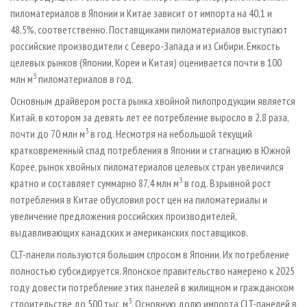
пиломатериалов в Японии и Китае зависит от импорта на 40,1 и
48,5%, соответственно. Поставщиками пиломатериалов выступают
российские производители с Северо-Запада и из Сибири. Емкость
целевых рынков (Японии, Кореи и Китая) оценивается почти в 100
3
млн м
пиломатериалов в год.
Основным драйвером роста рынка хвойной пилопродукции является
Китай, в котором за девять лет ее потребление выросло в 2,8 раза,
3
почти до 70 млн м
в год. Несмотря на небольшой текущий
кратковременный спад потребления в Японии и стагнацию в Южной
Корее, рынок хвойных пиломатериалов целевых стран увеличился
3
кратно и составляет суммарно 87,4 млн м
в год. Взрывной рост
потребления в Китае обусловил рост цен на пиломатериалы и
увеличение предложения российских производителей,
выдавливающих канадских и американских поставщиков.
CLT-панели пользуются большим спросом в Японии. Их потребление
полностью субсидируется. Японское правительство намерено к 2025
году довести потребление этих панелей в жилищном и гражданском
3
строительстве до 500 тыс. м
. Основную долю импорта CLT-панелей в