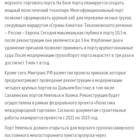
морского торгового порта. На базе порта планируется создать
мощный логистический технопарк. Многофункциональный порт
позволит сформировать крупный хаб для перевалки лесных грузов,
следующих маршрутом «Страны Азиатско-Тихоокеанского региона»
– Россия – Европа. Сегодня максимальная глубина в порту 10,5 м,
после реконструкции она увеличится до 14 м. Углубление дна и
удлинение причалов позволят принимать в порту крупнотоннажные
суда. После модернизации грузооборот порта вырастет в три раза и
достигнет 3 млн т в год.
Кроме того, Минтранс РФ разместил проекты приказов, которые
предусматривают проведение реконструкции и модернизации
четырех крупных портов на Дальнем Востоке, в том числе
Сахалинских портов Невельск и Холмск. Реконструкция будет
осуществлена в рамках федерального проекта «Логистика
международной торговли». Согласно документам строительные
работы планируется провести с 2021 по 2023 год.
Порт Невельск должен открыться для морского грузопассажирского
постоянного многостороннего пункта пропуска через