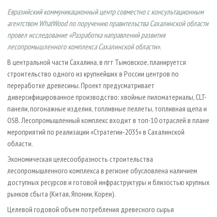
СУШКА ДРЕВЕСИНЫ
ПЕРСОНЫ
КОНТАКТЫ
РЕКЛАМА
Евразийский коммуникационный центр совместно с консультационным
ПРОИЗВОДСТВО ДРЕВЕСНЫХ ПЛИТ
МОБИЛЬНЫЕ ВЫСТАВКИ
агентством WhatWood по поручению правительства Сахалинской области
РЕКЛАМА НА САЙТЕ
провел исследование «Разработка направлений развития
ДЕРЕВЯННОЕ ДОМОСТРОЕНИЕ
ОФИЦИАЛЬНЫЕ ДЕЛЕГАЦИИ
лесопромышленного комплекса Сахалинской области».
ПРОИЗВОДСТВО МЕБЕЛИ
ПРИОРИТЕТНЫЕ ИНВЕСТПРОЕКТЫ
В центральной части Сахалина, в пгт Тымовское, планируется
БИОЭНЕРГЕТИКА
RUSSIAN FORESTRY REVIEW
строительство одного из крупнейших в России центров по
переработке древесины. Проект предусматривает
ЦБП
ГАЗЕТА ЛЕСПРОМФОРУМ
диверсифицированное производство: хвойные пиломатериалы, CLT-
ИНСТРУМЕНТ И МАТЕРИАЛЫ
БИБЛИОТЕКА СПЕЦИАЛИСТА
панели, погонажные изделия, топливные пеллеты, топливная щепа и
OSB. Лесопромышленный комплекс входит в топ-10 отраслей в плане
мероприятий по реализации «Стратегии-2035» в Сахалинской
области.
Экономическая целесообразность строительства
лесопромышленного комплекса в регионе обусловлена наличием
доступных ресурсов и готовой инфраструктуры и близостью крупных
рынков сбыта (Китая, Японии, Кореи).
Целевой годовой объем потребления древесного сырья