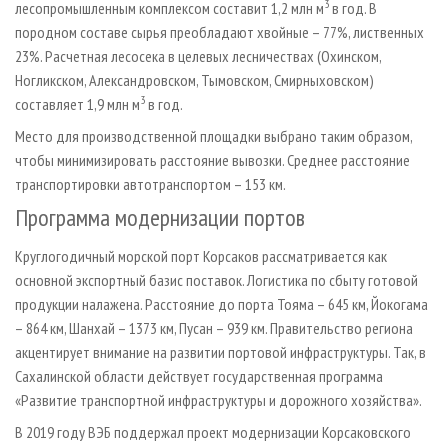
3
лесопромышленным комплексом составит 1,2 млн м
в год. В
породном составе сырья преобладают хвойные – 77%, лиственных
23%. Расчетная лесосека в целевых лесничествах (Охинском,
Ногликском, Александровском, Тымовском, Смирныховском)
3
составляет 1,9 млн м
в год.
Место для производственной площадки выбрано таким образом,
чтобы минимизировать расстояние вывозки. Среднее расстояние
транспортировки автотранспортом – 153 км.
Программа модернизации портов
Круглогодичный морской порт Корсаков рассматривается как
основной экспортный базис поставок. Логистика по сбыту готовой
продукции налажена. Расстояние до порта Тояма – 645 км, Йокогама
– 864 км, Шанхай – 1373 км, Пусан – 939 км. Правительство региона
акцентирует внимание на развитии портовой инфраструктуры. Так, в
Сахалинской области действует государственная программа
«Развитие транспортной инфраструктуры и дорожного хозяйства».
В 2019 году ВЭБ поддержал проект модернизации Корсаковского