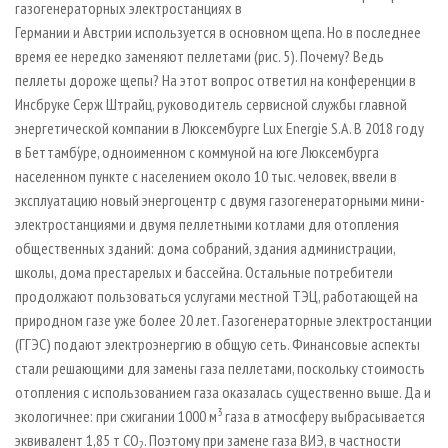
газогенераторных электростанциях в
Германии и Австрии используется в основном щепа. Но в последнее
время ее нередко заменяют пеллетами (рис. 5). Почему? Ведь
пеллеты дороже щепы? На этот вопрос ответил на конференции в
Инсбруке Серж Штрайц, руководитель сервисной службы главной
энергетической компании в Люксембурге Lux Energie S.A. В 2018 году
в Беттамбу́ре, одноименном с коммуной на юге Люксембурга
населенном пункте с населением около 10 тыс. человек, ввели в
эксплуатацию новый энергоцентр с двумя газогенераторными мини-
электростанциями и двумя пеллетными котлами для отопления
общественных зданий: дома собраний, здания администрации,
школы, дома престарелых и бассейна. Остальные потребители
продолжают пользоваться услугами местной ТЭЦ, работающей на
природном газе уже более 20 лет. Газогенераторные электростанции
(ГГЭС) подают электроэнергию в общую сеть. Финансовые аспекты
стали решающими для замены газа пеллетами, поскольку стоимость
отопления с использованием газа оказалась существенно выше. Да и
3
экологичнее: при сжигании 1000 м
газа в атмосферу выбрасывается
эквивалент 1,85 т СО
. Поэтому при замене газа ВИЭ, в частности
2