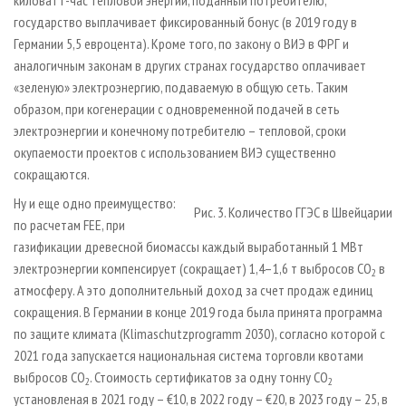
государство выплачивает фиксированный бонус (в 2019 году в
Германии 5,5 евроцента). Кроме того, по закону о ВИЭ в ФРГ и
аналогичным законам в других странах государство оплачивает
«зеленую» электроэнергию, подаваемую в общую сеть. Таким
образом, при когенерации с одновременной подачей в сеть
электроэнергии и конечному потребителю – тепловой, сроки
окупаемости проектов с использованием ВИЭ существенно
сокращаются.
Ну и еще одно преимущество:
Рис. 3. Количество ГГЭС в Швейцарии
по расчетам FEE, при
газификации древесной биомассы каждый выработанный 1 МВт
электроэнергии компенсирует (сокращает) 1,4–1,6 т выбросов СО
в
2
атмосферу. А это дополнительный доход за счет продаж единиц
сокращения. В Германии в конце 2019 года была принята программа
по защите климата (Klimaschutzprogramm 2030), согласно которой с
2021 года запускается национальная система торговли квотами
выбросов СО
. Стоимость сертификатов за одну тонну СО
2
2
установленая в 2021 году – €10, в 2022 году – €20, в 2023 году – 25, в