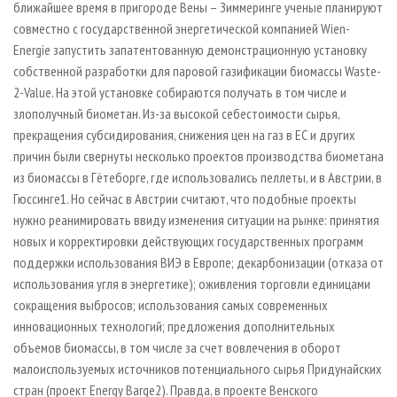
ближайшее время в пригороде Вены – Зиммеринге ученые планируют
совместно с государственной энергетической компанией Wien-
Energie запустить запатентованную демонстрационную установку
собственной разработки для паровой газификации биомассы Waste-
2-Value. На этой установке собираются получать в том числе и
злополучный биометан. Из-за высокой себестоимости сырья,
прекращения субсидирования, снижения цен на газ в ЕС и других
причин были свернуты несколько проектов производства биометана
из биомассы в Гётеборге, где использовались пеллеты, и в Австрии, в
Гюссинге1. Но сейчас в Австрии считают, что подобные проекты
нужно реанимировать ввиду изменения ситуации на рынке: принятия
новых и корректировки действующих государственных программ
поддержки использования ВИЭ в Европе; декарбонизации (отказа от
использования угля в энергетике); оживления торговли единицами
сокращения выбросов; использования самых современных
инновационных технологий; предложения дополнительных
объемов биомассы, в том числе за счет вовлечения в оборот
малоиспользуемых источников потенциального сырья Придунайских
стран (проект Energy Barge2). Правда, в проекте Венского