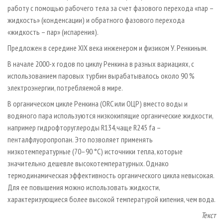
работу с помощью рабочего тела за счет фазового перехода «пар –
жидкость» (конденсации) и обратного фазового перехода
«жидкость – пар» (испарения).
Предложен в середине XIX века инженером и физиком У. Ренкиным.
В начале 2000-х годов по циклу Ренкина в разных вариациях, с
использованием паровых турбин вырабатывалось около 90 %
электроэнергии, потребляемой в мире.
В органическом цикле Ренкина (ORC или ОЦР) вместо воды и
водяного пара используются низкокипящие органические жидкости,
например гидрофторуглероды R134,чаще R245 fa –
пенталфлуоропропан. Это позволяет применять
низкотемпературные (70–90 °C) источники тепла, которые
значительно дешевле высокотемпературных. Однако
термодинамическая эффективность органического цикла невысокая.
Для ее повышения можно использовать жидкости,
характеризующиеся более высокой температурой кипения, чем вода.
Текст