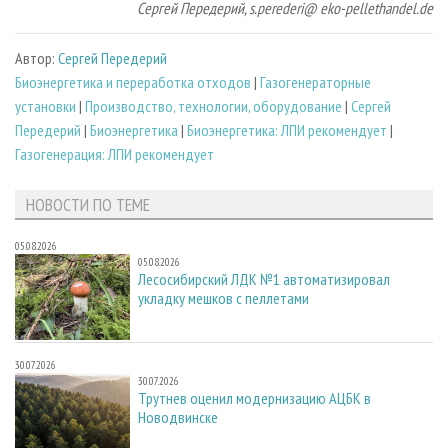
Сергей Передерий, s.perederi@ eko-pellethandel.de
Автор:
Сергей Передерий
Биoэнергетика и переработка отходов
|
Газогенераторные
установки
|
Производство, технологии, оборудование
|
Сергей
Передерий
|
Биоэнергетика
|
Биоэнергетика: ЛПИ рекомендует
|
Газогенерация: ЛПИ рекомендует
НОВОСТИ ПО ТЕМЕ
05.08.2026
05.08.2026
Лесосибирский ЛДК №1 автоматизировал
укладку мешков с пеллетами
30.07.2026
30.07.2026
Трутнев оценил модернизацию АЦБК в
Новодвинске