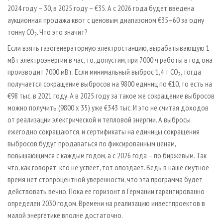
2024 году – 30, в 2025 году – €35. А с 2026 года будет введена
аукционная продажа квот с ценовым диапазоном €35–60 за одну
тонну СО
. Что это значит?
2
Если взять газогенераторную электростанцию, вырабатывающую 1
мВт электроэнергии в час, то, допустим, при 7000 ч работы в год она
производит 7000 мВт. Если минимальный выброс 1,4 т СО
, тогда
2
получается сокращение выбросов на 9800 единиц по €10, то есть на
€98 тыс. в 2021 году. А в 2025 году за такое же сокращение выбросов
можно получить (9800 х 35) уже €343 тыс. И это не считая доходов
от реализации электрической и тепловой энергии. А выбросы
ежегодно сокращаются, и сертификаты на единицы сокращения
выбросов будут продаваться по фиксированным ценам,
повышающимся с каждым годом, а с 2026 года – по биржевым. Так
что, как говорят: кто не успеет, тот опоздает. Ведь в наше смутное
время нет стопроцентной уверенности, что эта программа будет
действовать вечно. Пока ее горизонт в Германии гарантированно
определен 2030 годом. Времени на реализацию инвестпроектов в
малой энергетике вполне достаточно.