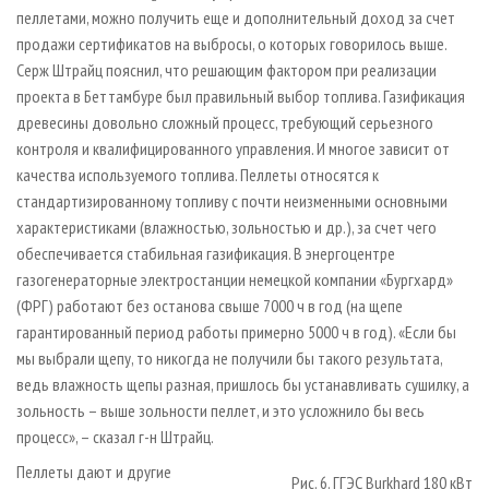
пеллетами, можно получить еще и дополнительный доход за счет
продажи сертификатов на выбросы, о которых говорилось выше.
Серж Штрайц пояснил, что решающим фактором при реализации
проекта в Беттамбуре был правильный выбор топлива. Газификация
древесины довольно сложный процесс, требующий серьезного
контроля и квалифицированного управления. И многое зависит от
качества используемого топлива. Пеллеты относятся к
стандартизированному топливу с почти неизменными основными
характеристиками (влажностью, зольностью и др.), за счет чего
обеспечивается стабильная газификация. В энергоцентре
газогенераторные электростанции немецкой компании «Бургхард»
(ФРГ) работают без останова свыше 7000 ч в год (на щепе
гарантированный период работы примерно 5000 ч в год). «Если бы
мы выбрали щепу, то никогда не получили бы такого результата,
ведь влажность щепы разная, пришлось бы устанавливать сушилку, а
зольность – выше зольности пеллет, и это усложнило бы весь
процесс», – сказал г-н Штрайц.
Пеллеты дают и другие
Рис. 6. ГГЭС Burkhard 180 кВт