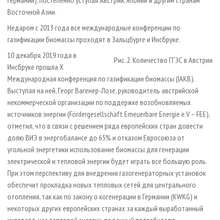
Восточной Азии.
Недаром с 2013 года все международные конференции по
газификации биомассы проходят в Зальц­бурге и Инсбруке.
10 декабря 2019 года в
Рис. 2. Количество ГГЭС в Австрии
Инсбруке прошла X
Международная конференция по газификации биомассы (IAKB).
Выступая на ней, Георг Вагенер-Лозе, руководитель австрийской
некоммерческой организации по поддержке возобновляемых
источников энергии (Fördergesellschaft Erneuerbare Energie e.V – FEE),
отметил, что в связи с решением ряда европейских стран довести
долю ВИЭ в энергобалансе до 65% и отказом Евросоюза от
угольной энергетики использование биомассы для генерации
электрической и тепловой энергии будет играть все большую роль.
При этом перспективу для внедрения газогенераторных установок
обеспечит прокладка новых тепловых сетей для центрального
отопления, так как по закону о когенерации в Германии (KWKG) и
некоторых других европейских странах за каждый выработанный
киловатт-час тепловой энергии, поданный потребителю,