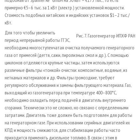
примерно €5–6 тыс. за 1 кВт (электр.) установленной мощности.
Стоимость подобных китайских и индийских установок $1–2 тыс./
кВт.
Для того чтобы увеличить
Рис. 7. Газогенератор ИПХФ РАН
период непрерывной работы ГГЭС,
необходима многоступенчатая очистка получаемого генераторного
газа от примесей (дегтя, сажи, пиролизных смол и др.). С помощью
циклонов отделяются крупные частицы, затем используются
различные фильтры «тонкой» очистки: композитные, водяные, из
нетканых материалов и др. Фильтры громоздкие, требуют
регулярного обслуживания и замены фильтрующего материала. Газ,
выходящий из газогенератора при температуре 400–800°С,
необходимо охладить перед подачей в двигатель внутреннего
сгорания. Технически это не сложно, но связано с определенными
затратами. Двигатель тоже должен быть подготовлен для работы
на генераторном газе. При использовании серийных двигателей их
КПД и мощность снижаются, для стабилизации работы часто
приходится применять дизельное топливо. В связи с этим в