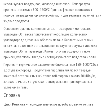
используются воздух, пар, кислород и их смесь. Температура
процесса достигает 800–1500ºC. При газификации происходит
полное превращение органической части древесины в горючий газ и
жидкие продукты.
Основные горючие компоненты газа – водород и монооксид
углерода (СО), также присутствует небольшое количество
углеводородов, главным образом метана. Балластными газами
выступают азот (при использовании воздушного дутья), диоксид
углерода (СО
) и пары воды. Кроме того, газ содержит такие
2
примеси, как смолы, твердые частицы углистого вещества и золы.
Пиролиз – термическое разложение биомассы при 150–1000°C без
доступа кислорода. Продуктами пиролиза являются твердый
коксовый остаток с низшей теплотой сгорания около 30 МДж/кг,
жидкость (часть летучих, конденсирующихся при нормальных
условиях) и газы.
Справка
Цикл Ре́нкина
– термодинамическое преобразование тепла в