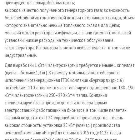
преимущества: пожаробезопасность;
высокое качество получаемого генераторного газа; возможность
бесперебойной автоматической подачи с топливного склада, объем
которого значительно меньше топливного склада для щепы;
меньший объем реактора газификации, а значит компактность всей
установки; низкие расходы на техническое обслуживание
газогенератора. Использовать можно любые пеллеты, в том числе
индустриальные.
Для выработки 1 кВт·ч электроэнергии требуется меньше 1 кг пеллет
(щепы – больше 1,3 кг). К примеру, мобильная, контейнерного
исполнения когенерационная ГГЭС компании «Бургхард» (рис. 6)
потребляет 110 кг пеллет в час и генерирует одновременно 180–190
кВт·ч электроэнергии и 250–270 кВт·ч тепла. Компания
специализируется на производстве газогенераторных
электростанций, работающих на биомассе, в том числе пеллетах.
Главный недостаток ГГЭС европейского производства – очень
высокая стоимость: установка 25 кВт (электр.) производства
немецкой компании «Интрейд» стоила в 2015 году €125 тыс., а
подобная от Spanner Re² GmbH на 30 кВт – €175 тыс., то есть