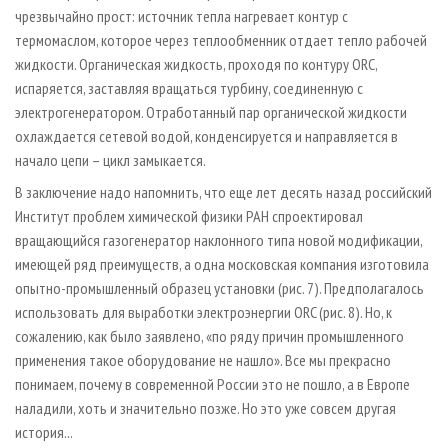
чрезвычайно прост: источник тепла нагревает контур с
термомаслом, которое через теплообменник отдает тепло рабочей
жидкости. Органическая жидкость, проходя по контуру ORC,
испаряется, заставляя вращаться турбину, соединенную с
электрогенератором. Отработанный пар органической жидкости
охлаждается сетевой водой, конденсируется и направляется в
начало цепи – цикл замыкается.
В заключение надо напомнить, что еще лет десять назад российский
Институт проблем химической физики РАН спроектировал
вращающийся газогенератор наклонного типа новой модификации,
имеющей ряд преимуществ, а одна московская компания изготовила
опытно-промышленный образец установки (рис. 7). Предполагалось
использовать для выработки электроэнергии ORC (рис. 8). Но, к
сожалению, как было заявлено, «по ряду причин промышленного
применения такое оборудование не нашло». Все мы прекрасно
понимаем, почему в современной России это не пошло, а в Европе
наладили, хоть и значительно позже. Но это уже совсем другая
история...