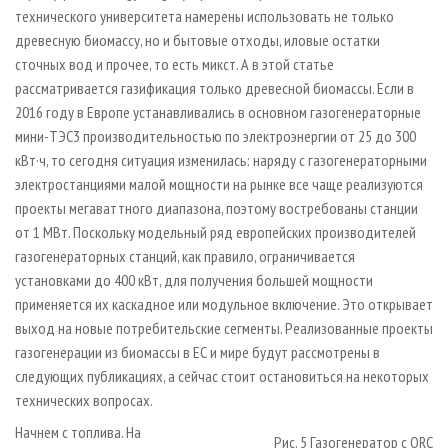
технического университета намерены использовать не только
древесную биомассу, но и бытовые отходы, иловые остатки
сточных вод и прочее, то есть микст. А в этой статье
рассматривается газификация только древесной биомассы. Если в
2016 году в Европе устанавливались в основном газогенераторные
мини-ТЭС3 производительностью по электроэнергии от 25 до 300
кВт·ч, то сегодня ситуация изменилась: наряду с газогенераторными
электростанциями малой мощности на рынке все чаще реализуются
проекты мегаваттного диапазона, поэтому востребованы станции
от 1 МВт. Поскольку модельный ряд европейских производителей
газогенераторных станций, как правило, ограничивается
установками до 400 кВт, для получения большей мощности
применяется их каскадное или модульное включение. Это открывает
выход на новые потребительские сегменты. Реализованные проекты
газогенерации из биомассы в ЕС и мире будут рассмотрены в
следующих публикациях, а сейчас стоит остановиться на некоторых
технических вопросах.
Начнем с топлива. На
Рис. 5 Газогенератор с ORC