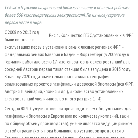
СУШКА ДРЕВЕСИНЫ
ПЕРСОНЫ
КОНТАКТЫ
РЕКЛАМА
Сейчас в Германии на древесной биомассе – щепе и пеллетах работает
ПРОИЗВОДСТВО ДРЕВЕСНЫХ ПЛИТ
МОБИЛЬНЫЕ ВЫСТАВКИ
более 550 газогенераторных электростанций. По их числу страна на
РЕКЛАМА НА САЙТЕ
первом месте в мире.
ДЕРЕВЯННОЕ ДОМОСТРОЕНИЕ
ОФИЦИАЛЬНЫЕ ДЕЛЕГАЦИИ
С 2008 по 2013 год
ПРОИЗВОДСТВО МЕБЕЛИ
ПРИОРИТЕТНЫЕ ИНВЕСТПРОЕКТЫ
Рис. 1. Количество ГГЭС, установленных в ФРГ
были введены в
БИОЭНЕРГЕТИКА
RUSSIAN FORESTRY REVIEW
эксплуатацию первые установки в самых лесных регионах ФРГ –
федеральных землях Бавария и Баден – Вюртемберг (в 2009 году в
ЦБП
ГАЗЕТА ЛЕСПРОМФОРУМ
Германии работало всего 17 газогенераторных электростанций), а в
ИНСТРУМЕНТ И МАТЕРИАЛЫ
БИБЛИОТЕКА СПЕЦИАЛИСТА
соседней Австрии первая такая станция была запущена в 2015 году.
К началу 2020 года значительно расширилась география
реализованных проектов газификации древесной биомассы (вся ФРГ,
Австрия, Швейцария, Япония и др.), и количество установленных
электростанций увеличилось во много раз (рис. 1–4).
Сегодня ФРГ, будучи основным производителем оборудования для
газификации биомассы в Европе (как по количеству компаний, так и
по общему объему производства), уже не является ведущим рынком
в этой отрасли (хотя пока большинство установок продаются в
Германии), постепенно уступая Австрии, Японии и другим странам