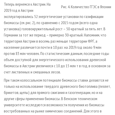
Теперь вернемся к Австрии. На
Рис. 4. Количество ГГЭС в Японии
2019 год в Австрии
эксплуатировались 52 энергетические установки по газификации
биомассы (см. рис. 2), по сравнению с 2015 годом (всего одна
установка) головокружительный рост – 50-кратный за пять лет. В
Германии за тот же период – примерно 30-кратный. Напомним, что
территория Австрии в восемь раз меньше территории ФРГ, а
население различается почти в 10 раз: на 2019 год около 9 млн
против 83 млн человек. По статистическим данным, последние годы
объем доступной для энергетического использования древесной
биомассы в Австрии увеличился с 10 до 15 млн т в год, в основном за
счет лиственных и смешанных лесов.
При таком колоссальном потенциале биомассы ставки делаются не
только на использование твердого древесного биотоплива (пеллет,
брикетов, щепы) для прямого сжигания и газогенерации, но и на
другие сферы применения биомассы. В Венском техническом
университете исследуются возможности получения из биомассы
востребованных на рынке химических соединений. Для этого в