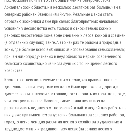
Архангельской области, и в несколько десятков раз больше, чем в
северных районах Эвенкии или Якутии. Реальные шансы стать
отраслью экономики даже при самых благоприятных начальных
условиях у лесоводства есть только в относительно южных
районах: лесостепной зоне, зоне смешанных лесов, южной и средней
(в отдельных случаях) тайге. А это как раз те районы и природные
зоны, где больше всего выбывших из использования сельхозземель;
причем низкопродуктивных и неудобных по меркам современного
сельского хозяйства, но из числа лучших с точки зрения лесного
хозяйства.
Кроме того, неиспользуемые сельхозземли, как правило, вполне
доступны – к ним ведут или когда-то были проложены дороги, и
даже если они в плохом состоянии, восстановить их гораздо проще,
чем построить новые. Наконец, такие земли почти всегда
располагались недалеко от поселений, и найти людей для работы на
них, даже при нынешнем запустении большинства сельских районов,
гораздо легче, чем для развития лесного хозяйства в удаленных и
труднодоступных «традиционных» лесах (на землях лесного