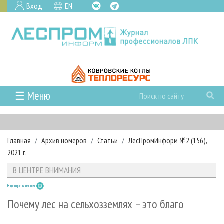
Вход
EN
☰ Меню
ГЛАВНАЯ
РУБРИКИ И ТЕМЫ
Главная
Архив номеров
Статьи
ЛесПромИнформ №2 (156),
РУБРИКИ ЖУРНАЛА
НОВОСТИ
2021 г.
ЛЕСНОЕ ХОЗЯЙСТВО
КАЛЕНДАРЬ СОБЫТИЙ
ПРОЕКТЫ ЛПИ
В ЦЕНТРЕ ВНИМАНИЯ
ЛЕСОЗАГОТОВКА
НОВОСТИ ЛПК
АНАЛИТИКА
АРХИВ
В центре внимания
ЛЕСОПИЛЕНИЕ
НОВОСТИ ЖУРНАЛА
ПРЕДПРИЯТИЯ ЛПК
АРХИВ ЖУРНАЛОВ
О ЖУРНАЛЕ
Почему лес на сельхозземлях – это благо
ДЕРЕВООБРАБОТКА
НОВОСТИ КОМПАНИЙ
ЛЕСНЫЕ РЕГИОНЫ РОССИИ
СТАТЬИ
ПОДПИСКА
РЕКЛАМОДАТЕЛЯМ