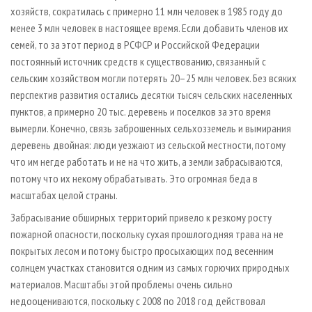
хозяйств, сократилась с примерно 11 млн человек в 1985 году до
менее 3 млн человек в настоящее время. Если добавить членов их
семей, то за этот период в РСФСР и Российской Федерации
постоянный источник средств к существованию, связанный с
сельским хозяйством могли потерять 20–25 млн человек. Без всяких
перспектив развития остались десятки тысяч сельских населенных
пунктов, а примерно 20 тыс. деревень и поселков за это время
вымерли. Конечно, связь заброшенных сельхозземель и вымирания
деревень двойная: люди уезжают из сельской местности, потому
что им негде работать и не на что жить, а земли забрасываются,
потому что их некому обрабатывать. Это огромная беда в
масштабах целой страны.
Забрасывание обширных территорий привело к резкому росту
пожарной опасности, поскольку сухая прошлогодняя трава на не
покрытых лесом и потому быстро просыхающих под весенним
солнцем участках становится одним из самых горючих природных
материалов. Масштабы этой проблемы очень сильно
недооцениваются, поскольку с 2008 по 2018 год действовал