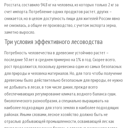
Росстата, составило 94,8 кг на человека, из которых только 2 кг за
счет импорта. Потребление одних продуктов растет, других –
снижается, но в целом доступность пищи для жителей России явно
не снизилась, а общее ее производство, с учетом экспорта зерна,
заметно выросло.
Три условия эффективного лесоводства
Потребность человечества в древесине устойчиво растет –
последние 50 лет в среднем примерно на 1% в год. Скорее всего,
рост продолжится, поскольку древесина один из самых безопасных
для природы и человека материалов. Но, для того чтобы получение
древесины было действительно безопасным для природы, ее нужно
не добывать в лесах, в том числе диких, прежде всего
обеспечивающих регулирование климата, водного баланса суши,
биологического разнообразия, а специально выращивать на
наиболее подходящих для этого землях в наиболее подходящих
районах. Иными словами, лесное хозяйство должно быть не
отраслью добывающей промышленности, осваивающей лес как
природное месторождение бревен, а отраслью растениеводства,