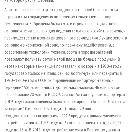
А вот опасения насчет угроз продовольственной безопасности
страны из-за сокращения используемых сельхозземель скорее
беспочвенны. Заброшены были хоть и огромные площади, но в
основном не идеальных для ведения сельского хозяйства земель, и
преимущественно в зонах рискованного земледелия. Лучшие земли, в
основном в черноземной зоне, по-прежнему задействованы, а
современные технологии, техника, сорта и породы растений
позволяют получать с этой малой площади больше продукции. В
итоге некоторые важнейшие показатели, о которых в 1980-е годы
государство только мечтало, сейчас достигнуты или перекрыты. В
1970–1980-е годы СССР был крупнейшим импортером зерна: к
середине 1980-х его импорт достиг максимальных 46 млн т, в том
числе больше 20 млн т в РСФСР. Сейчас Россия крупный экспортер: в
2019 году только пшеницы было экспортировано больше 30 млн т, а
за первые 10 месяцев 2020 года – больше 29 млн т.
Продовольственная программа СССР предусматривала увеличение
потребления мяса к 1985 году до 67 кг на человека в год, а к 1990
году до 75 кг. В 2018 году потребление мяса в России, по данным