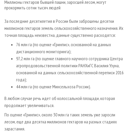
Миллионы гектаров бывшей пашни, заросшей лесом, могут
СУШКА ДРЕВЕСИНЫ
ПЕРСОНЫ
КОНТАКТЫ
РЕКЛАМА
прокормить сотни тысяч людей
ПРОИЗВОДСТВО ДРЕВЕСНЫХ ПЛИТ
МОБИЛЬНЫЕ ВЫСТАВКИ
РЕКЛАМА НА САЙТЕ
За последние десятилетия в России были заброшены десятки
ДЕРЕВЯННОЕ ДОМОСТРОЕНИЕ
ОФИЦИАЛЬНЫЕ ДЕЛЕГАЦИИ
миллионов гектаров земель сельскохозяйственного назначения. Их
ПРОИЗВОДСТВО МЕБЕЛИ
ПРИОРИТЕТНЫЕ ИНВЕСТПРОЕКТЫ
точная площадь неизвестна, данные существенно расходятся:
БИОЭНЕРГЕТИКА
RUSSIAN FORESTRY REVIEW
76 млн га (по оценке «Гринпис», основанной на данных
дистанционного мониторинга);
ЦБП
ГАЗЕТА ЛЕСПРОМФОРУМ
97,2 млн га (по оценке главного научного сотрудника Центра
ИНСТРУМЕНТ И МАТЕРИАЛЫ
БИБЛИОТЕКА СПЕЦИАЛИСТА
агропродовольственной политики РАНХиГС Василия Узуна,
основанной на данных сельскохозяйственной переписи 2016
года);
44 млн га (по оценке Минсельхоза России).
В любом случае речь идет об колоссальной площади, которая
продолжает увеличиваться.
По оценке «Гринпис», около 30 млн га таких земель уже заросли
лесом, еще два десятка миллионов гектаров на разных стадиях
зарастания.