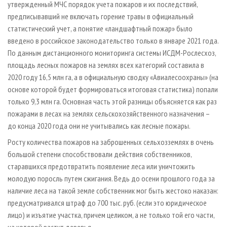
утвержденный МЧС порядок учета пожаров и их последствий,
предписывавший не включать горение травы в официальный
статистический учет, а понятие «ландшафтный пожар» было
введено в российское законодательство только в январе 2021 года.
По данным дистанционного мониторинга системы ИСДМ-Рослесхоз,
площадь лесных пожаров на землях всех категорий составила в
2020 году 16,5 млн га, а в официальную сводку «Авиалесоохраны» (на
основе которой будет формироваться итоговая статистика) попали
только 9,3 млн га. Основная часть этой разницы объясняется как раз
пожарами в лесах на землях сельскохозяйственного назначения –
до конца 2020 года они не учитывались как лесные пожары.
Росту количества пожаров на заброшенных сельхозземлях в очень
большой степени способствовали действия собственников,
старавшихся предотвратить появление леса или уничтожить
молодую поросль путем сжигания. Ведь до осени прошлого года за
наличие леса на такой земле собственник мог быть жестоко наказан:
предусматривался штраф до 700 тыс. руб. (если это юридическое
лицо) и изъятие участка, причем целиком, а не только той его части,
на которой растут деревья.