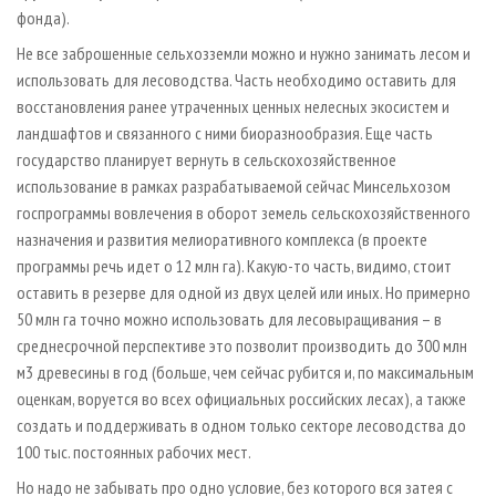
фонда).
Не все заброшенные сельхозземли можно и нужно занимать лесом и
использовать для лесоводства. Часть необходимо оставить для
восстановления ранее утраченных ценных нелесных экосистем и
ландшафтов и связанного с ними биоразнообразия. Еще часть
государство планирует вернуть в сельскохозяйственное
использование в рамках разрабатываемой сейчас Минсельхозом
госпрограммы вовлечения в оборот земель сельскохозяйственного
назначения и развития мелиоративного комплекса (в проекте
программы речь идет о 12 млн га). Какую-то часть, видимо, стоит
оставить в резерве для одной из двух целей или иных. Но примерно
50 млн га точно можно использовать для лесовыращивания – в
среднесрочной перспективе это позволит производить до 300 млн
м3 древесины в год (больше, чем сейчас рубится и, по максимальным
оценкам, воруется во всех официальных российских лесах), а также
создать и поддерживать в одном только секторе лесоводства до
100 тыс. постоянных рабочих мест.
Но надо не забывать про одно условие, без которого вся затея с