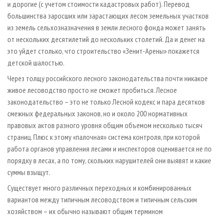
и дорогие (с учетом стоимости кадастровых работ). Перевод
большинства заросших или зарастающих лесом земельных участков
из земель сельхозназначения в земли лесного фонда может занять
от нескольких десятилетий до нескольких столетий. Да и денег на
это уйдет столько, что строительство «Зенит-Арены» покажется
детской шалостью.
Через толщу российского лесного законодательства почти никакое
живое лесоводство просто не сможет пробиться. Лесное
законодательство – это не только Лесной кодекс и пара десятков
смежных федеральных законов, но и около 200 нормативных
правовых актов разного уровня общим объемом несколько тысяч
страниц. Плюс к этому «палочная» система контроля, при которой
работа органов управления лесами и инспекторов оценивается не по
порядку в лесах, а по тому, скольких нарушителей они выявят и какие
суммы взыщут.
Существует много различных переходных и комбинированных
вариантов между типичным лесоводством и типичным сельским
хозяйством – их обычно называют общим термином