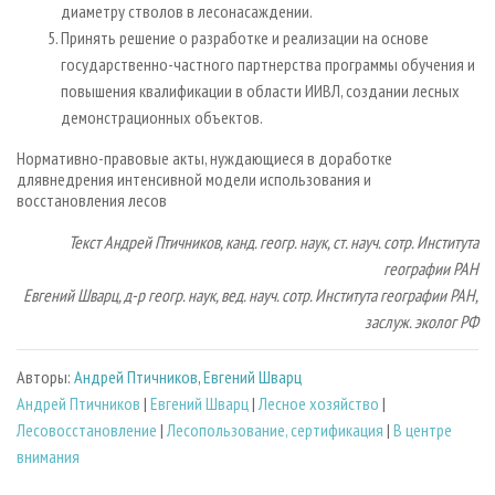
диаметру стволов в лесонасаждении.
Принять решение о разработке и реализации на основе
государственно-частного партнерства программы обучения и
повышения квалификации в области ИИВЛ, создании лесных
демонстрационных объектов.
Нормативно-правовые акты, нуждающиеся в доработке
длявнедрения интенсивной модели использования и
восстановления лесов
Текст Андрей Птичников, канд. геогр. наук, ст. науч. сотр. Института
географии РАН
Евгений Шварц, д-р геогр. наук, вед. науч. сотр. Института географии РАН,
заслуж. эколог РФ
Авторы:
Андрей Птичников
,
Евгений Шварц
Андрей Птичников
|
Евгений Шварц
|
Лесное хозяйство
|
Лесовосстановление
|
Лесопользование, сертификация
|
В центре
внимания