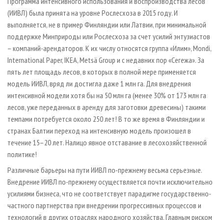
Программа интенсивного использования и воспроизводства лесов
(ИИВЛ) была принята на уровне Рослесхоза в 2015 году. И
выполняется, не в пример Финляндии или Латвии, при минимальной
поддержке Минприроды или Рослесхоза за счет усилий энтузиастов
– компаний-арендаторов. К их числу относятся группа «Илим», Mondi,
International Paper, IKEA, Metsä Group и с недавних пор «Сегежа». За
пять лет площадь лесов, в которых в полной мере применяется
модель ИИВЛ, вряд ли достигла даже 1 млн га. Для внедрения
интенсивной модели хотя бы на 50 млн га (менее 30% от 173 млн га
лесов, уже переданных в аренду для заготовки древесины) такими
темпами потребуется около 250 лет! В то же время в Финляндии и
странах Балтии переход на интенсивную модель произошел в
течение 15–20 лет. Налицо явное отставание в лесохозяйственной
политике!
Различные барьеры на пути ИИВЛ по-прежнему весьма серьезные.
Внедрение ИИВЛ по-прежнему осуществляется почти исключительно
усилиями бизнеса, что не соответствует парадигме государственно-
частного партнерства при внедрении прогрессивных процессов и
технологий в других отраслях народного хозяйства. Главным риском