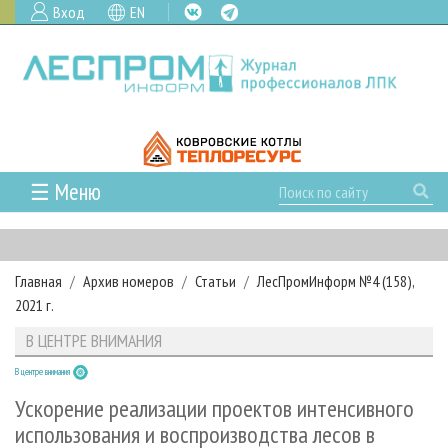
Вход
EN
☰ Меню
ГЛАВНАЯ
РУБРИКИ И ТЕМЫ
Главная
Архив номеров
Статьи
ЛесПромИнформ №4 (158),
РУБРИКИ ЖУРНАЛА
НОВОСТИ
2021 г.
ЛЕСНОЕ ХОЗЯЙСТВО
КАЛЕНДАРЬ СОБЫТИЙ
ПРОЕКТЫ ЛПИ
В ЦЕНТРЕ ВНИМАНИЯ
ЛЕСОЗАГОТОВКА
НОВОСТИ ЛПК
АНАЛИТИКА
АРХИВ
В центре внимания
ЛЕСОПИЛЕНИЕ
НОВОСТИ ЖУРНАЛА
ПРЕДПРИЯТИЯ ЛПК
АРХИВ ЖУРНАЛОВ
О ЖУРНАЛЕ
Ускорение реализации проектов интенсивного
ДЕРЕВООБРАБОТКА
НОВОСТИ КОМПАНИЙ
ЛЕСНЫЕ РЕГИОНЫ РОССИИ
СТАТЬИ
использования и воспроизводства лесов в
ПОДПИСКА
РЕКЛАМОДАТЕЛЯМ