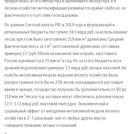
превратилась из его импортера в крупнейшего экспортера. А в
лесном хозяйстве интенсификация развивается крайне слабо из-за
фактического отсутствия господдержки.
По данным Счетной палаты РФ, в 2019 году в федеральный и
региональные бюджеты поступило 34,5 млрд руб. за использование
3
лесов, при этом было заготовлено 219 млн м
древесины. Средняя
3
фактическая плата за 1 м
заготовленной древесины составила
примерно 157 руб. Объем незаконной, или «серой», заготовки в
3
России оценивается в 35 млн м
в год. Из-за этого бюджеты всех
уровней недополучили примерно 5,5 млрд руб. лесных платежей. Но
если бы интенсивная модель ведения лесного хозяйства была
распространена хотя бы на 25% лесов, находящихся в настоящее
время в аренде, государство получало бы дополнительно от 80 до
3
110 млн км
леса в год, которые могут обеспечить дополнительно
12,5–17,2 млрд руб. платежей ежегодно. Экономический и
социальный эффект от внедрения интенсивной модели лесного
хозяйства в 2–3 раза выше, чем от любых других мер по
совершенствованию лесных отношений.