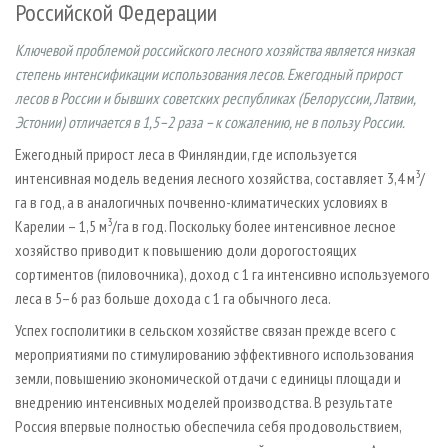
Российской Федерации
СУШКА ДРЕВЕСИНЫ
ПЕРСОНЫ
КОНТАКТЫ
РЕКЛАМА
ПРОИЗВОДСТВО ДРЕВЕСНЫХ ПЛИТ
МОБИЛЬНЫЕ ВЫСТАВКИ
РЕКЛАМА НА САЙТЕ
Ключевой проблемой российского лесного хозяйства является низкая
степень интенсификации использования лесов. Ежегодный прирост
ДЕРЕВЯННОЕ ДОМОСТРОЕНИЕ
ОФИЦИАЛЬНЫЕ ДЕЛЕГАЦИИ
лесов в России и бывших советских республиках (Белоруссии, Латвии,
ПРОИЗВОДСТВО МЕБЕЛИ
ПРИОРИТЕТНЫЕ ИНВЕСТПРОЕКТЫ
Эстонии) отличается в 1,5–2 раза – к сожалению, не в пользу России.
БИОЭНЕРГЕТИКА
RUSSIAN FORESTRY REVIEW
Ежегодный прирост леса в Финляндии, где используется
3
ЦБП
интенсивная модель ведения лесного хозяйства, составляет 3,4 м
/
ГАЗЕТА ЛЕСПРОМФОРУМ
га в год, а в аналогичных почвенно-климатических условиях в
ИНСТРУМЕНТ И МАТЕРИАЛЫ
БИБЛИОТЕКА СПЕЦИАЛИСТА
3
Карелии – 1,5 м
/га в год. Поскольку более интенсивное лесное
хозяйство приводит к повышению доли дорогостоящих
сортиментов (пиловочника), доход с 1 га интенсивно используемого
леса в 5–6 раз больше дохода с 1 га обычного леса.
Успех госполитики в сельском хозяйстве связан прежде всего с
мероприятиями по стимулированию эффективного использования
земли, повышению экономической отдачи с единицы площади и
внедрению интенсивных моделей производства. В результате
Россия впервые полностью обеспечила себя продовольствием,