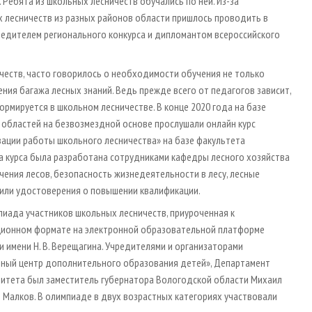
Ребята из школьных лесничеств обучались по ней. Из-за
 лесничеств из разных районов области пришлось проводить в
бедителем регионального конкурса и дипломантом всероссийского
еств, часто говорилось о необходимости обучения не только
ения багажа лесных знаний. Ведь прежде всего от педагогов зависит,
ормируется в школьном лесничестве. В конце 2020 года на базе
 областей на безвозмездной основе прослушали онлайн курс
ации работы школьного лесничества» на базе факультета
а курса была разработана сотрудниками кафедры лесного хозяйства
чения лесов, безопасность жизнедеятельности в лесу, лесные
чили удостоверения о повышении квалификации.
пиада участников школьных лесничеств, приуроченная к
ионном формате на электронной образовательной платформе
имени Н. В. Верещагина. Учредителями и организаторами
ьный центр дополнительного образования детей», Департамент
митета был заместитель губернатора Вологодской области Михаил
й Малков. В олимпиаде в двух возрастных категориях участвовали