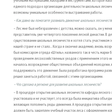
учебными материалами, наборами и инструментами, которое набл
единого подхода к организации деятельности школьных лесниче
возможны уникальные особенности выстраивания работы.
– Как давно вы помогаете развивать движение школьных лесничеств
– Лес мне был небезразличен с детства, можно сказать, он у меня 
представитель уже четвертого поколения лесной династии. В де
существовании школьных лесничеств и хотел стать участником эт
нашей стране и не стало... Когда я окончил академию, вновь во
был комиссаром отряда «Штиль», названного так в честь марки
проведением лесохозяйственных уходов с применением этого инст
началось возрождение общественных объединений молодежи, в 
поддерживать это движение. Была разработана программа развит
решил заняться работой, связанной с этими организациями.
– Что сделано в регионе для развития школьных лесничеств?
– В процедуре открытия школьных лесничеств кафедра лесного 
участвовала и не участвует, это всегда была инициатива объед
желающих пополнить ряды движения. А процедура открытия вес
должен быть закреплен учебный участок леса с оформлением ко