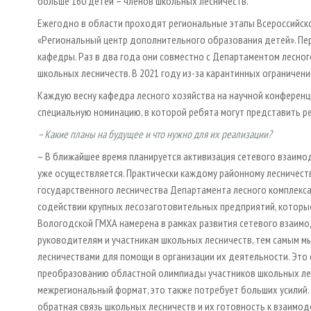
больше 160 детей – членов школьных лесничеств.
Ежегодно в области проходят региональные этапы Всероссийско
«Региональный центр дополнительного образования детей». Пе
кафедры. Раз в два года они совместно с Департаментом лесно
школьных лесничеств. В 2021 году из-за карантинных ограничен
Каждую весну кафедра лесного хозяйства на научной конференц
специальную номинацию, в которой ребята могут представить р
– Какие планы на будущее и что нужно для их реализации?
– В ближайшее время планируется активизация сетевого взаимо
уже осуществляется. Практически каждому районному лесничес
государственного лесничества Департамента лесного комплекса.
содействии крупных лесозаготовительных предприятий, которые
Вологодской ГМХА намерена в рамках развития сетевого взаим
руководителям и участникам школьных лесничеств, тем самым м
лесничествами для помощи в организации их деятельности. Это о
преобразованию областной олимпиады участников школьных лес
межрегиональный формат, это также потребует больших усилий. 
обратная связь школьных лесничеств и их готовность к взаим