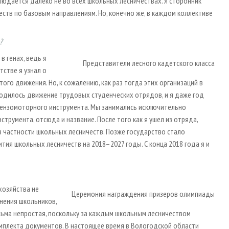
юдается далеко не во всех школьных лесничествах. Я сторонник
ств по базовым направлениям. Но, конечно же, в каждом коллективе
?
в генах, ведь я
Представители лесного кадетского класса
тстве я узнал о
ого движения. Но, к сожалению, как раз тогда этих организаций в
зродилось движение трудовых студенческих отрядов, и я даже год
 бензомоторного инструмента. Мы занимались исключительно
румента, отсюда и название. После того как я ушел из отряда,
частности школьных лесничеств. Позже государство стало
ия школьных лесничеств на 2018–2027 годы. С конца 2018 года я и
хозяйства не
Церемония награждения призеров олимпиады
инения школьников,
ьма непростая, поскольку за каждым школьным лесничеством
мплекта документов. В настоящее время в Вологодской области