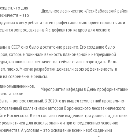
бежден, что для
Школьное лесничество «Лес» Бабаевский район
есничеств – это
одушных к лесу ребят и затем профессионально ориентировать их и
решится вопрос, связанный с дефицитом кадров для лесного
аны, в СССР оно было достаточно развито. Его создание было
ров, которые понимали важность планомерной и непрерывной
уры, как школьные лесничества, сейчас стали возрождать. Ведь
нем, плохо. Многие разработки доказали свою эффективность, и
ли на современные рельсы.
единомышленников,
Мероприятия кафедры в День профориентации
ины, а также
быть – вопрос сложный. В 2020 году вышел семилетний программно-
готовленный коллективом авторов Воронежского лесотехнического
айте Рослесхоза. В нем составители выделили три уровня подготовки:
е реалистичен для использования и при определенных условиях
сничества. А условия – это оснащение всеми необходимыми