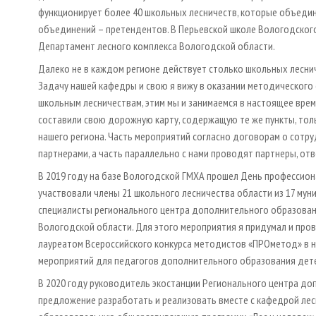
функционирует более 40 школьных лесничеств, которые объедин
объединений – претендентов. В Перьевской школе Вологодского 
Департамент лесного комплекса Вологодской области.
Далеко не в каждом регионе действует столько школьных леснич
Задачу нашей кафедры и свою я вижу в оказании методическог
школьным лесничествам, этим мы и занимаемся в настоящее вре
составили свою дорожную карту, содержащую те же пункты, тол
нашего региона. Часть мероприятий согласно договорам о сотр
партнерами, а часть параллельно с нами проводят партнеры, от
В 2019 году на базе Вологодской ГМХА прошел День профессион
участвовали члены 21 школьного лесничества области из 17 мун
специалисты регионального центра дополнительного образован
Вологодской области. Для этого мероприятия я придумал и пров
лауреатом Всероссийского конкурса методистов «ПРОметод» в 
мероприятий для педагогов дополнительного образования дете
В 2020 году руководитель экостанции Регионального центра д
предложение разработать и реализовать вместе с кафедрой ле