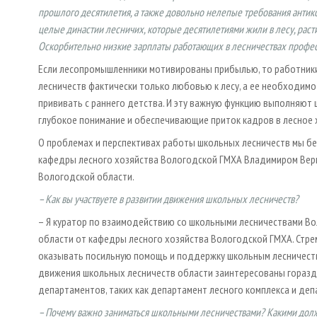
прошлого десятилетия, а также довольно нелепые требования антик
целые династии лесничих, которые десятилетиями жили в лесу, раст
Оскорбительно низкие зарплаты работающих в лесничествах профес
Если лесопромышленники мотивированы прибылью, то работник
лесничеств фактически только любовью к лесу, а ее необходимо
прививать с раннего детства. И эту важную функцию выполняют 
глубокое понимание и обеспечивающие приток кадров в лесное х
О проблемах и перспективах работы школьных лесничеств мы б
кафедры лесного хозяйства Вологодской ГМХА Владимиром Верн
Вологодской области.
– Как вы участвуете в развитии движения школьных лесничеств?
– Я куратор по взаимодействию со школьными лесничествами В
области от кафедры лесного хозяйства Вологодской ГМХА. Стр
оказывать посильную помощь и поддержку школьным лесничествам
движения школьных лесничеств области заинтересованы горазд
департаментов, таких как департамент лесного комплекса и де
– Почему важно заниматься школьными лесничествами? Какими долж