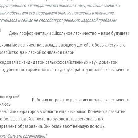
оррупционного законодательства привели к тому, что были «выбиты»
или и оберегали его, передавали опыт из поколения в поколение.
сионалов и сейчас не способствуют решению кадровой проблемы.
и
День профориентации «Школьное лесничество – наше будущее»
школьные лесничества, закладывающие у детей любовь к лесу и его
озяйство да и лесной комплекс в целом.
еседовали с кандидатом сельскохозяйственных наук, доцентом
одубенко, который много лет курирует работу школьных лесничеств
ологодской
Рабочая встреча по развитию школьных лесничеств
емлюсь
. Таких кураторов в области еще несколько. Конечно, в развитии
о больше людей, вплоть до руководства региональных
партамент образования. Они оказывают немалую помощь.
ны быть эти организации?