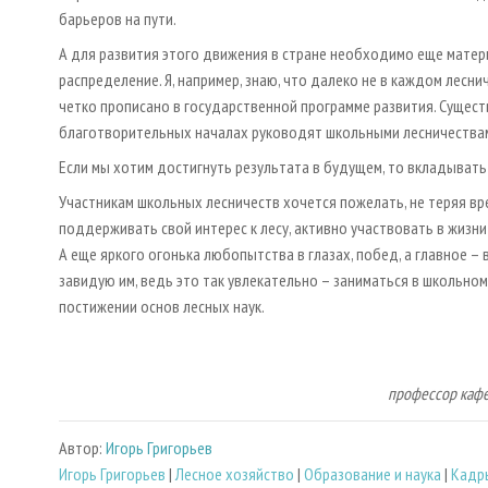
барьеров на пути.
А для развития этого движения в стране необходимо еще мате
распределение. Я, например, знаю, что далеко не в каждом лес
четко прописано в государственной программе развития. Сущест
благотворительных началах руководят школьными лесничествами
Если мы хотим достигнуть результата в будущем, то вкладывать 
Участникам школьных лесничеств хочется пожелать, не теряя вре
поддерживать свой интерес к лесу, активно участвовать в жизни
А еще яркого огонька любопытства в глазах, побед, а главное –
завидую им, ведь это так увлекательно – заниматься в школьном
постижении основ лесных наук.
профессор кафе
Автор:
Игорь Григорьев
Игорь Григорьев
|
Лесное хозяйство
|
Образование и наука
|
Кадр