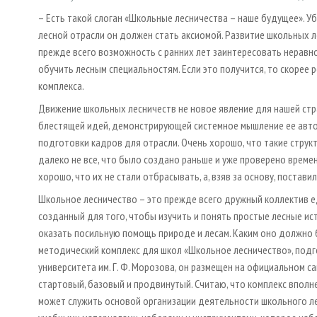
– Есть такой слоган «Школьные лесничества – наше будущее». У
лесной отрасли он должен стать аксиомой. Развитие школьных л
прежде всего возможность с ранних лет заинтересовать неравн
обучить лесным специальностям. Если это получится, то скорее 
комплекса.
Движение школьных лесничеств не новое явление для нашей стр
блестящей идей, демонстрирующей системное мышление ее авто
подготовки кадров для отрасли. Очень хорошо, что такие структ
далеко не все, что было создано раньше и уже проверено време
хорошо, что их не стали отбрасывать, а, взяв за основу, постави
Школьное лесничество – это прежде всего дружный коллектив 
созданный для того, чтобы изучить и понять простые лесные ист
оказать посильную помощь природе и лесам. Каким оно должно 
методический комплекс для школ «Школьное лесничество», под
университета им. Г. Ф. Морозова, он размещен на официальном с
стартовый, базовый и продвинутый. Считаю, что комплекс вполн
может служить основой организации деятельности школьного ле