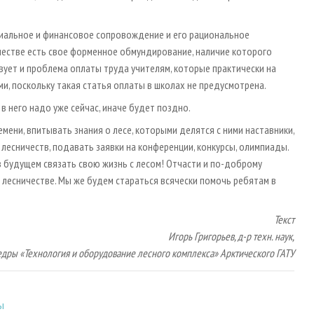
риальное и финансовое сопровождение и его рациональное
ничестве есть свое форменное обмундирование, наличие которого
вует и проблема оплаты труда учителям, которые практически на
, поскольку такая статья оплаты в школах не предусмотрена.
в него надо уже сейчас, иначе будет поздно.
мени, впитывать знания о лесе, которыми делятся с ними наставники,
 лесничеств, подавать заявки на конференции, конкурсы, олимпиады.
 в будущем связать свою жизнь с лесом! Отчасти и по-доброму
 лесничестве. Мы же будем стараться всячески помочь ребятам в
Текст
Игорь Григорьев, д-р техн. наук,
дры «Технология и оборудование лесного комплекса» Арктического ГАТУ
ы