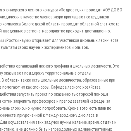
го юниорского лесного конкурса «Подрост», их проводит АОУ ДО ВО
риодически в качестве членов жюри приглашают сотрудников
го комплекса Вологодской области проводят областной слет-смотр
ий, введенных в регионе, мероприятие проходит дистанционно.
ии «Ростки науки» открывает для участников школьных лесничеств
езультаты своих научных экспериментов и опытов.
действия организаций лесного профиля и школьных лесничеств. Это
тву оказывают поддержку территориальные отделы
 В области также есть школьные лесничества, образованные при
 помогают им как спонсоры. Кафедра лесного хозяйства
одействия запустить проект по оказанию тьюторской помощи
ы хотим закрепить профессоров и преподавателей кафедры за
чень сложно, но нужно попробовать. Кроме того, есть план по
ничеств, приуроченной к Международному дню леса, в
Для осуществления этих задумок нужны желание, время, отдача и
одействию, и не должно быть непреодолимых административных