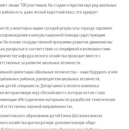
яют свыше 700 участников. На стадии открытия еще ряд школьных
района есть даже лесной кадетский класс, его курирует
еств, у некоторых наших соседей результаты гораздо скромнее.
о сопровождения и консультационной помощи существующим
мя. На основе государственной программы развития движения мы
ько раскрытые в соответствии со специ­фикой и возможностями
удничестве кафедра лесного хозяйства проводит вместе с
ветственные за развитие школьных лесничеств.
альной ориентации «Школьные лесничества – наше будущее», в нем
иципальных районов, руководители школьных лесничеств,
ия детей, специалисты Департамента лесного комплекса
ел интерактивную игру «Лесной квест», которая потом стала
номинации «Методические материалы по разработке тематических
й естественно-научной направленности».
ополнительного образования детей Елена Шаталова внесла
сного хозяйства краткосрочную дополнительную обще­