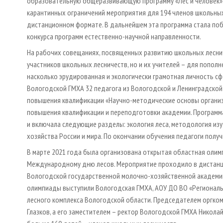
образовательную общеразвивающую программу «Лес и человек». 
карантинных ограничений мероприятия для 194 членов школьных
дистанционном формате. В дальнейшем эта программа стала по
конкурса программ естественно-научной направленности.
На рабочих совещаниях, посвященных развитию школьных леснич
участников школьных лесничеств, но и их учителей – для пополн
насколько эрудированная и экологически грамотная личность сф
Вологодской ГМХА 32 педагога из Вологодской и Ленинградской
повышения квалификации «Научно-методические основы организ
повышения квалификации и переподготовки академии. Программ
и включала следующие разделы: экология леса, методология изу
хозяйства России и мира. По окончании обучения педагоги полу
В марте 2021 года была организована открытая областная олим
Международному дню лесов. Мероприятие проходило в дистанц
Вологодской государственной молочно-хозяйственной академии 
олимпиады выступили Вологодская ГМХА, АОУ ДО ВО «Регионал
лесного комплекса Вологодской области. Председателем оргко
Глазков, а его заместителем – ректор Вологодской ГМХА Никола