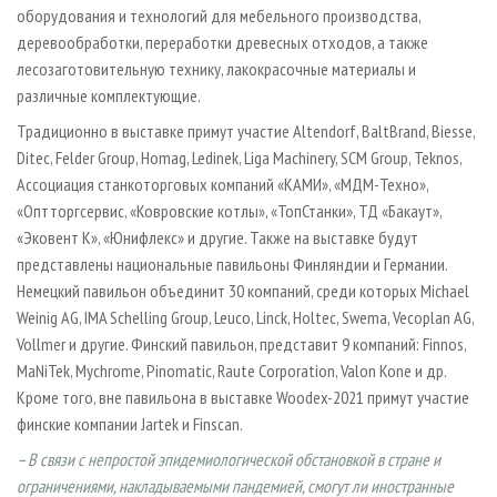
оборудования и технологий для мебельного производства,
деревообработки, переработки древесных отходов, а также
лесозаготовительную технику, лакокрасочные материалы и
различные комплектующие.
Традиционно в выставке примут участие Altendorf, BaltBrand, Biesse,
Ditec, Felder Group, Homag, Ledinek, Liga Machinery, SCM Group, Teknos,
Ассоциация станкоторговых компаний «КАМИ», «МДМ-Техно»,
«Оптторгсервис, «Ковровские котлы», «ТопСтанки», ТД «Бакаут»,
«Эковент К», «Юнифлекс» и другие. Также на выставке будут
представлены национальные павильоны Финляндии и Германии.
Немецкий павильон объединит 30 компаний, среди которых Michael
Weinig AG, IMA Schelling Group, Leuco, Linck, Holtec, Swema, Vecoplan AG,
Vollmer и другие. Финский павильон, представит 9 компаний: Finnos,
MaNiTek, Mychrome, Pinomatic, Raute Corporation, Valon Kone и др.
Кроме того, вне павильона в выставке Woodex-2021 примут участие
финские компании Jartek и Finscan.
– В связи с непростой эпидемиологической обстановкой в стране и
ограничениями, накладываемыми пандемией, смогут ли иностранные