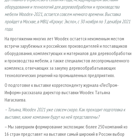
СУШКА ДРЕВЕСИНЫ
ПЕРСОНЫ
КОНТАКТЫ
РЕКЛАМА
оборудования и технологий для деревообработки и производства
ПРОИЗВОДСТВО ДРЕВЕСНЫХ ПЛИТ
мебели Woodex-2021, остается совсем немного времени. Выставка
МОБИЛЬНЫЕ ВЫСТАВКИ
РЕКЛАМА НА САЙТЕ
пройдет в Москве, в МВЦ «Крокус Экспо», с 30 ноября по 3 декабря 2021
ДЕРЕВЯННОЕ ДОМОСТРОЕНИЕ
ОФИЦИАЛЬНЫЕ ДЕЛЕГАЦИИ
года.
ПРОИЗВОДСТВО МЕБЕЛИ
ПРИОРИТЕТНЫЕ ИНВЕСТПРОЕКТЫ
На протяжении многих лет Woodex остается неизменным местом
БИОЭНЕРГЕТИКА
RUSSIAN FORESTRY REVIEW
встречи зарубежных и российских производителей и поставщиков
оборудования, комплектующих и материалов для деревообработки
ЦБП
ГАЗЕТА ЛЕСПРОМФОРУМ
и производства мебели, а также специалистов лесопромышленного
ИНСТРУМЕНТ И МАТЕРИАЛЫ
БИБЛИОТЕКА СПЕЦИАЛИСТА
комплекса, отвечающих за закупку деревообрабатывающих
технологических решений на промышленных предприятиях.
О подготовке к выставке корреспонденту журнала «ЛесПром­
Информ» рассказала директор выставки Woodex Татьяна
Нагаслаева.
– Татьяна, Woodex 2021 уже совсем скоро. Как проходит подготовка к
выставке, какие компании будут на ней представлены?
– Мы завершили формирование экспозиции: более 250 компаний из
16 стран представят на выставке самый широкий в России выбор