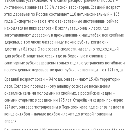
лиственница занимает 35,5% лесной территории. Средний возраст
этих деревьев по России составляет 110 лет, максимальный – 163
года. Эксперты считают, что отечественные лиственницы сейчас
находятся на пике зрелости. В эксплуатационных лесах, где
заготавливают древесину в промышленных масштабах, все хвойные
деревья, в том числе лиственницу, можно рубить, когда они
достигнут 81 года. Это возраст спелости, идеально подходящий
для рубки. В защитных лесах, где выборочные и сплошные
санитарные рубки разрешены только с целью устранения погибших и
поврежденных деревьев, возраст рубки лиственницы – от 121 года.
Средний возраст сосен – 94 года, они занимают 15,4% территории
леса. Согласно проведенному анализу сосновые насаждения
оказались самыми молодыми из хвойных, а российские кедры –
самыми старыми: в среднем им 175 лет. Старейшим кедрам примерно
227 лет, они зарегистрированы в Пермском крае, где снег выпадает в
конце октября – начале ноября и лежит до второй половины
апреля.
Ели занимают всего 10% площади лесов, их средний возраст 114 лет.