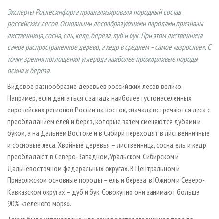
СУШКА ДРЕВЕСИНЫ
ПЕРСОНЫ
КОНТАКТЫ
РЕКЛАМА
Эксперты Рослесинфорга проанализировали породный состав
ПРОИЗВОДСТВО ДРЕВЕСНЫХ ПЛИТ
МОБИЛЬНЫЕ ВЫСТАВКИ
российских лесов. Основными лесообразующими породами признаны
РЕКЛАМА НА САЙТЕ
лиственница, сосна, ель, кедр, береза, дуб и бук. При этом лиственница
ДЕРЕВЯННОЕ ДОМОСТРОЕНИЕ
ОФИЦИАЛЬНЫЕ ДЕЛЕГАЦИИ
самое распространенное дерево, а кедр в среднем – самое «взрослое». С
ПРОИЗВОДСТВО МЕБЕЛИ
ПРИОРИТЕТНЫЕ ИНВЕСТПРОЕКТЫ
точки зрения поглощения углерода наиболее прожорливые породы
осина и береза.
БИОЭНЕРГЕТИКА
RUSSIAN FORESTRY REVIEW
Видовое разнообразие деревьев российских лесов велико.
ЦБП
ГАЗЕТА ЛЕСПРОМФОРУМ
Например, если двигаться с запада наиболее густонаселенных
ИНСТРУМЕНТ И МАТЕРИАЛЫ
БИБЛИОТЕКА СПЕЦИАЛИСТА
европейских регионов России на восток, сначала встречаются леса с
преобладанием елей и берез, которые затем сменяются дубами и
буком, а на Дальнем Востоке и в Сибири переходят в лиственничные
и сосновые леса. Хвойные деревья – лиственница, сосна, ель и кедр
преобладают в Северо-Западном, Уральском, Сибирском и
Дальневосточном федеральных округах. В Центральном и
Приволжском основные породы – ель и береза, в Южном и Северо-
Кавказском округах – дуб и бук. Совокупно они занимают больше
90% «зеленого моря».
Также было установлено, что самая распространенная порода –