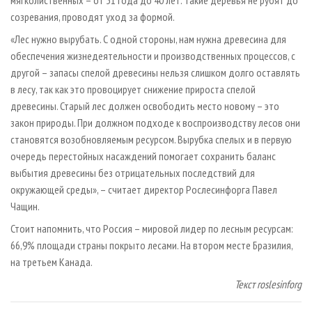
созревания, проводят уход за формой.
«Лес нужно вырубать. С одной стороны, нам нужна древесина для
обеспечения жизнедеятельности и производственных процессов, с
другой – запасы спелой древесины нельзя слишком долго оставлять
в лесу, так как это провоцирует снижение прироста спелой
древесины. Старый лес должен освободить место новому – это
закон природы. При должном подходе к воспроизводству лесов они
становятся возобновляемым ресурсом. Вырубка спелых и в первую
очередь перестойных насаждений помогает сохранить баланс
выбытия древесины без отрицательных последствий для
окружающей среды», – считает директор Рослесинфорга Павел
Чащин.
Стоит напомнить, что Россия – мировой лидер по лесным ресурсам:
66,9% площади страны покрыто лесами. На втором месте Бразилия,
на третьем Канада.
Текст roslesinforg