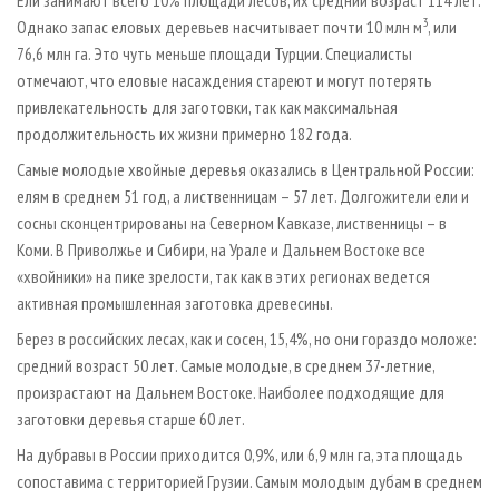
3
Однако запас еловых деревьев насчитывает почти 10 млн м
, или
76,6 млн га. Это чуть меньше площади Турции. Специалисты
отмечают, что еловые насаждения стареют и могут потерять
привлекательность для заготовки, так как максимальная
продолжительность их жизни примерно 182 года.
Самые молодые хвойные деревья оказались в Центральной России:
елям в среднем 51 год, а лиственницам – 57 лет. Долгожители ели и
сосны сконцентрированы на Северном Кавказе, лиственницы – в
Коми. В Приволжье и Сибири, на Урале и Дальнем Востоке все
«хвойники» на пике зрелости, так как в этих регионах ведется
активная промышленная заготовка древесины.
Берез в российских лесах, как и сосен, 15,4%, но они гораздо моложе:
средний возраст 50 лет. Самые молодые, в среднем 37-летние,
произрастают на Дальнем Востоке. Наиболее подходящие для
заготовки деревья старше 60 лет.
На дубравы в России приходится 0,9%, или 6,9 млн га, эта площадь
сопоставима с территорией Грузии. Самым молодым дубам в среднем