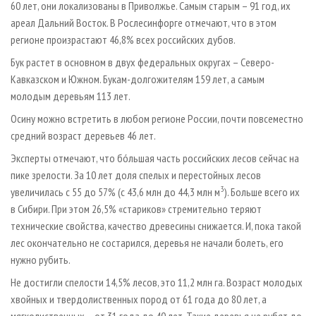
60 лет, они локализованы в Приволжье. Самым старым – 91 год, их
ареал Дальний Восток. В Рослесинфорге отмечают, что в этом
регионе произрастают 46,8% всех российских дубов.
Бук растет в основном в двух федеральных округах – Северо-
Кавказском и Южном. Букам-долгожителям 159 лет, а самым
молодым деревьям 113 лет.
Осину можно встретить в любом регионе России, почти повсеместно
средний возраст деревьев 46 лет.
Эксперты отмечают, что бóльшая часть российских лесов сейчас на
пике зрелости. За 10 лет доля спелых и перестойных лесов
3
увеличилась с 55 до 57% (с 43,6 млн до 44,3 млн м
). Больше всего их
в Сибири. При этом 26,5% «стариков» стремительно теряют
технические свойства, качество древесины снижается. И, пока такой
лес окончательно не состарился, деревья не начали болеть, его
нужно рубить.
Не достигли спелости 14,5% лесов, это 11,2 млн га. Возраст молодых
хвойных и твердолиственных пород от 61 года до 80 лет, а
мягколиственных – от 31 года до 40 лет. Такие деревья не рубят до