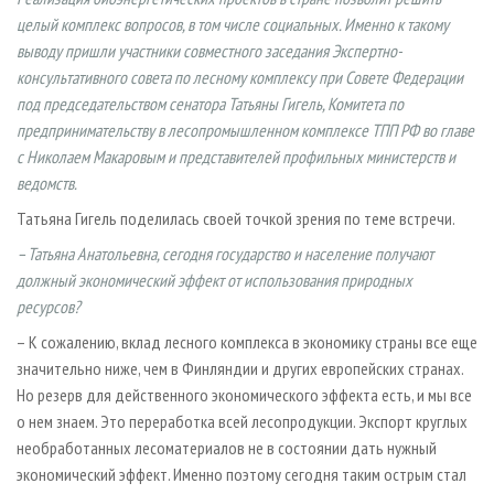
СУШКА ДРЕВЕСИНЫ
ПЕРСОНЫ
КОНТАКТЫ
РЕКЛАМА
целый комплекс вопросов, в том числе социальных. Именно к такому
ПРОИЗВОДСТВО ДРЕВЕСНЫХ ПЛИТ
выводу пришли участники совместного заседания Экспертно-
МОБИЛЬНЫЕ ВЫСТАВКИ
РЕКЛАМА НА САЙТЕ
консультативного совета по лесному комплексу при Совете Федерации
ДЕРЕВЯННОЕ ДОМОСТРОЕНИЕ
ОФИЦИАЛЬНЫЕ ДЕЛЕГАЦИИ
под председательством сенатора Татьяны Гигель, Комитета по
ПРОИЗВОДСТВО МЕБЕЛИ
ПРИОРИТЕТНЫЕ ИНВЕСТПРОЕКТЫ
предпринимательству в лесопромышленном комплексе ТПП РФ во главе
с Николаем Макаровым и представителей профильных министерств и
БИОЭНЕРГЕТИКА
RUSSIAN FORESTRY REVIEW
ведомств.
ЦБП
ГАЗЕТА ЛЕСПРОМФОРУМ
Татьяна Гигель поделилась своей точкой зрения по теме встречи.
ИНСТРУМЕНТ И МАТЕРИАЛЫ
БИБЛИОТЕКА СПЕЦИАЛИСТА
– Татьяна Анатольевна, сегодня государство и население получают
должный экономический эффект от использования природных
ресурсов?
– К сожалению, вклад лесного комплекса в экономику страны все еще
значительно ниже, чем в Финляндии и других европейских странах.
Но резерв для действенного экономического эффекта есть, и мы все
о нем знаем. Это переработка всей лесопродукции. Экспорт круглых
необработанных лесоматериалов не в состоянии дать нужный
экономический эффект. Именно поэтому сегодня таким острым стал