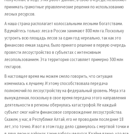
принимать грамотные управленческие решения по использованию
лесных ресурсов.
А наша страна располагает колоссальными лесными богатствами.
Вдумайтесь только: леса в России занимают 800 млн га. Поскольку
устроить всю площадь лесов за один год нереально, так как это
финансово емкая задача, было принято решение в первую очередь
провести лесоустройство в субъектах с интенсивным
лесопользованием. Эта территория составляет примерно 300 млн
гектаров.
В настоящее время мы можем смело говорить, что ситуация
изменилась к лучшему. И этому способствовала передача
полномочий по лесоустройству на федеральный уровень. Мера эта
вынужденная, поскольку в свое время передача этого направления
деятельности в регионы обернулась катастрофой. Не каждый
субъект смог найти финансовое сопровождение лесоустройства.
Скажем, у нас, в Республике Алтай, его не проводили последние 18
лет, это точно. И вот в этом году дело сдвинулось с мертвой точки и
в двух лесных районах такие работы ведутся. Крайне важно, что все