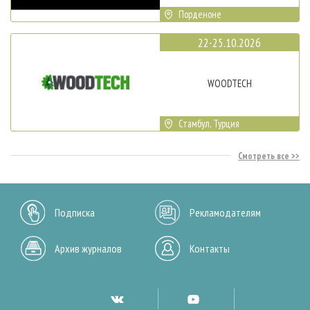
Порденоне
22-25.10.2026
WOODTECH
Стамбул, Турция
Смотреть все
Подписка
Рекламодателям
Архив журналов
Контакты