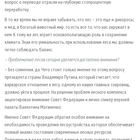
вопрос о переводе отрасли на глубокую стопроцентную
переработку.
В то же время мы не вправе забывать, что лес – это еще и дикоросы,
и мед, и богатый животный мир, то есть все то, что нас окружает в
нем. К тому же лес играет основополагающую роль в сохранении
климата. Зная его уникальность, при использовании леса мы должны
четко соблюдать баланс.
– Проблематике лесов сегодня уделяется достаточно внимания?
– Без сомнения, да. Чего стоит только мнение по этому вопросу
президента страны Владимира Путина, который считает, что
варварское отношение к лесу, одному из наших главных сокровищ,
должно уйти в прошлое. На решении проблем лесного комплекса
акцентировал внимание Совет Федерации и лично спикер верхней
палаты Валентина Матвиенко.
Именно Совет Федерации обратил особое внимание на
необходимость проведения лесоустройства, которое обеспечивает
полный анализ состояния современных лесных ресурсов.
Полученные в ходе этих работ данные, в свою очередь, позволяют