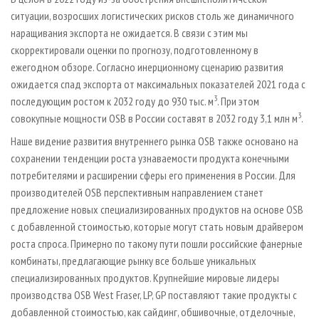
ситуации, возросших логистических рисков столь же динамичного
наращивания экспорта не ожидается. В связи с этим мы
скорректировали оценки по прогнозу, подготовленному в
ежегодном обзоре. Согласно инерционному сценарию развития
ожидается спад экспорта от максимальных показателей 2021 года с
3
последующим ростом к 2032 году до 930 тыс. м
. При этом
3
совокупные мощности OSB в России составят в 2032 году 3,1 млн м
.
Наше видение развития внутреннего рынка OSB также основано на
сохранении тенденции роста узнаваемости продукта конечными
потребителями и расширении сферы его применения в России. Для
производителей OSB перспективным направлением станет
предложение новых специализированных продуктов на основе OSB
с добавленной стоимостью, которые могут стать новым драйвером
роста спроса. Примерно по такому пути пошли российские фанерные
комбинаты, предлагающие рынку все больше уникальных
специализированных продуктов. Крупнейшие мировые лидеры
производства OSB West Fraser, LP, GP поставляют такие продукты с
добавленной стоимостью, как сайдинг, обшивочные, отделочные,