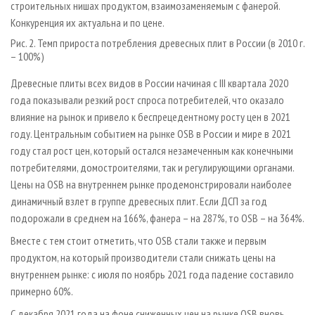
строительных нишах продуктом, взаимозаменяемым с фанерой.
Конкуренция их актуальна и по цене.
Рис. 2. Темп прироста потребления древесных плит в России (в 2010 г.
– 100%)
Древесные плиты всех видов в России начиная с III квартала 2020
года показывали резкий рост спроса потребителей, что оказало
влияние на рынок и привело к беспрецедентному росту цен в 2021
году. Центральным событием на рынке OSB в России и мире в 2021
году стал рост цен, который остался незамеченным как конечными
потребителями, домостроителями, так и регулирующими органами.
Цены на OSB на внутреннем рынке продемонстрировали наиболее
динамичный взлет в группе древесных плит. Если ДСП за год
подорожали в среднем на 166%, фанера – на 287%, то OSB – на 364%.
Вместе с тем стоит отметить, что OSB стали также и первым
продуктом, на который производители стали снижать цены на
внутреннем рынке: с июля по ноябрь 2021 года падение составило
примерно 60%.
С декабря 2021 года на фоне сниженных цен на рынке OSB вновь