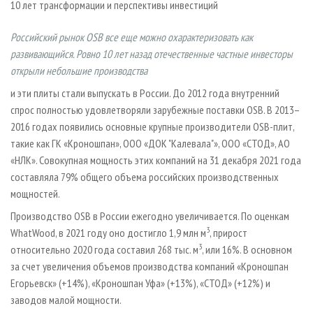
10 лет трансформации и перспективы инвестиций
СУШКА ДРЕВЕСИНЫ
ПЕРСОНЫ
КОНТАКТЫ
РЕКЛАМА
ПРОИЗВОДСТВО ДРЕВЕСНЫХ ПЛИТ
МОБИЛЬНЫЕ ВЫСТАВКИ
РЕКЛАМА НА САЙТЕ
Российский рынок OSB все еще можно охарактеризовать как
развивающийся. Ровно 10 лет назад отечественные частные инвесторы
ДЕРЕВЯННОЕ ДОМОСТРОЕНИЕ
ОФИЦИАЛЬНЫЕ ДЕЛЕГАЦИИ
открыли небольшие производства
ПРОИЗВОДСТВО МЕБЕЛИ
ПРИОРИТЕТНЫЕ ИНВЕСТПРОЕКТЫ
и эти плиты стали выпускать в России. До 2012 года внутренний
БИОЭНЕРГЕТИКА
RUSSIAN FORESTRY REVIEW
спрос полностью удовлетворяли зарубежные поставки OSB. В 2013–
ЦБП
ГАЗЕТА ЛЕСПРОМФОРУМ
2016 годах появились основные крупные производители OSB-плит,
такие как ГК «Кроношпан», ООО «ДОК "Калевала"», ООО «СТОД», АО
ИНСТРУМЕНТ И МАТЕРИАЛЫ
БИБЛИОТЕКА СПЕЦИАЛИСТА
«НЛК». Совокупная мощность этих компаний на 31 декабря 2021 года
составляла 79% общего объема российских производственных
мощностей.
Производство OSB в России ежегодно увеличивается. По оценкам
3
WhatWood, в 2021 году оно достигло 1,9 млн м
, прирост
3
относительно 2020 года составил 268 тыс. м
, или 16%. В основном
за счет увеличения объемов производства компаний «Кроношпан
Егорьевск» (+14%), «Кроношпан Уфа» (+13%), «СТОД» (+12%) и
заводов малой мощности.