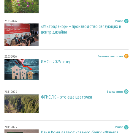
23.03.2026
Развитие
«Ультрадекор» – производство связующих и
центр дизайна
23.03.2026
Деревянное домостроение
ИЖС в 2025 году
28.11.2025
В центре внимания
ФГИС ЛК – это еще цветочки
28.11.2025
Развитие
Как в Коми делают клееную балку. «Фанера