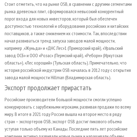
Стоит отметить, что на рынке OSB, в сравнении с другими сегментами
рынка древесных плит, сформировался невысокий конкурентный
порог входа для новых инвесторов, который был обеспечен
доступностью технологий и оборудования российских и китайских
поставщиков, а также снижением их стоимости. Так, впоследствии
начал развиваться тренд запуска заводов малой мощности,
например ,«Жуньда» и «ДНС Лес»1 (Приморский край), «Уральский
завод ОСБ» и ООО «Розас» (Пермский край), «Реборн» (Иркутская
область»), «Лес хороший» (Тульская область). Примечательно, что
история российской индустрии OSB началась в 2012 году с открытия
завода малой мощности Hillman (Владимирская область).
Экспорт продолжает прирастать
Российские производители большой мощности смогли успешно
конкурировать с зарубежными игроками, развивая продажи по всему
миру. В итоге в 2021 году Россия вышла на второе место в ряду
стран – экспортеров OSB, экспорт OSB достиг пикового объема
уступая только объему из Канады. Последние пять лет российские
компании активно развивали новые рынки и наращивали объемы