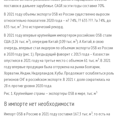
поставок в дальнее зарубежье. CAGR за эти годы составил 70%.
В 2021 году объемы экспорта OSB из России существенно выросли
относительно показателя 2020 года – н? 74%, ?? 635 ???. ?а 74%, до
3
635 тыс. м
. Это исторический рекорд.
В 2021 году впервые крупнейшим импортером российских OSB стали
3
3
США (126 тыс. м
), опередив Китай (109 тыс. м
). А Китай, в свою
очередь, впервые стал лидером по объемам экспорта OSB из России
в 2020 году (рис. 1). Предыдущий фаворит с 2013 года – Казахстан
3
опустился в 2021 году на третье место с объемом 61 тыс. м
. В 2021
году впервые продукция была отгружена на рынки Болгарии,
Хорватии, Индии, Нидерландов, Кубы. Продолжает ослабляться роль
регионов СНГ в российском экспорте. В 2021 г. доля сократилась на
28 п. против уровня 2020 года.
3
Рис. 1. Крупнейшие страны – экспортеры OSB в мире, тыс. м
В импорте нет необходимости
3
Импорт OSB в Россию в 2021 году составил 167,3 тыс. м
, то есть на