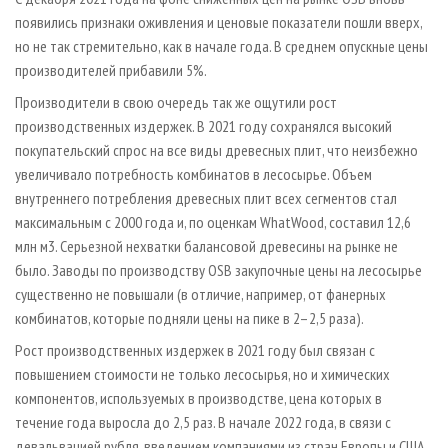
появились признаки оживления и ценовые показатели пошли вверх,
но не так стремительно, как в начале года. В среднем опускные цены
производителей прибавили 5%.
Производители в свою очередь так же ощутили рост
производственных издержек. В 2021 году сохранялся высокий
покупательский спрос на все виды древесных плит, что неизбежно
увеличивало потребность комбинатов в лесосырье. Объем
внутреннего потребления древесных плит всех сегментов стал
максимальным с 2000 года и, по оценкам WhatWood, составил 12,6
млн м3. Серьезной нехватки балансовой древесины на рынке не
было. Заводы по производству OSB закупочные цены на лесосырье
существенно не повышали (в отличие, например, от фанерных
комбинатов, которые подняли цены на пике в 2–2,5 раза).
Рост производственных издержек в 2021 году был связан с
повышением стоимости не только лесосырья, но и химических
компонентов, используемых в производстве, цена которых в
течение года выросла до 2,5 раз. В начале 2022 года, в связи с
девальвацией рубля, введением компаниями из стран Европы и США