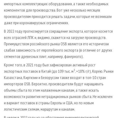
импортных комплектующих оборудования, а также необходимых
компонентов для производства. Вот уже несколько месяцев
производителям приходится решать задачи, которые не возникали
даже при коронавирусных ограничениях.
В 2022 году прогнозируется сокращение экспорта, которое коснется
всех отраслей ЛПК и, видимо, скажется на загрузке производств.
Преимуществом российского рынка OSB является его исторически
слабая зависимость от европейского экспорта (в отличие от других
сегментов древесных плит, например, фанерного).
Кроме того, в 2021 году был зафиксирован активный рост
3
экспортных поставок в Китай (до 109 тыс. м
, +18% г/г), Корею. Рынки
Казахстана, Киргизии и Белоруссии также входят в топ-10 стран
импортеров OSB. Вероятно, производители будут наращивать
объемы сбыта по этим налаженным каналам, а также искать
возможности развития нетрадиционных рынков сбыта. Не исключен
и вариант поставок в страны Европы и США, но по новым
логистическим схемам, маршрутам и каналам.
В целом в 2022 году из-за обострения внешнеполитической