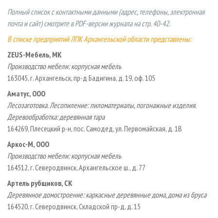
СУШКА ДРЕВЕСИНЫ
ПЕРСОНЫ
КОНТАКТЫ
РЕКЛАМА
Полный список с контактными данными (адрес, телефоны, электронная
ПРОИЗВОДСТВО ДРЕВЕСНЫХ ПЛИТ
МОБИЛЬНЫЕ ВЫСТАВКИ
почта и сайт) смотрите в
PDF-версии журнала
на стр. 40-42.
РЕКЛАМА НА САЙТЕ
ДЕРЕВЯННОЕ ДОМОСТРОЕНИЕ
ОФИЦИАЛЬНЫЕ ДЕЛЕГАЦИИ
В списке предприятий ЛПК Архангельской области представлены:
ПРОИЗВОДСТВО МЕБЕЛИ
ZEUS-Мебель, МК
ПРИОРИТЕТНЫЕ ИНВЕСТПРОЕКТЫ
Производство мебели: корпусная мебель
БИОЭНЕРГЕТИКА
RUSSIAN FORESTRY REVIEW
163045, г. Архангельск, пр-д Бадигина, д. 19, оф. 105
ЦБП
ГАЗЕТА ЛЕСПРОМФОРУМ
Аматус, ООО
ИНСТРУМЕНТ И МАТЕРИАЛЫ
БИБЛИОТЕКА СПЕЦИАЛИСТА
Лесозаготовка. Лесопиление: пиломатериалы, погонажные изделия.
Деревообработка: деревянная тара
164269, Плесецкий р-н, пос. Самодед, ул. Первомайская, д. 1В
Аркос-М, ООО
Производство мебели: корпусная мебель
164512, г. Северодвинск, Архангельское ш., д. 77
Артель рубщиков, СК
Деревянное домостроение: каркасные деревянные дома, дома из бруса
164520, г. Северодвинск, Складской пр-д, д. 15