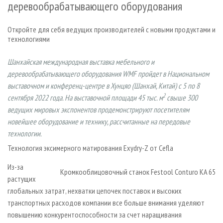
деревообрабатывающего оборудования
СУШКА ДРЕВЕСИНЫ
ПЕРСОНЫ
КОНТАКТЫ
РЕКЛАМА
ПРОИЗВОДСТВО ДРЕВЕСНЫХ ПЛИТ
МОБИЛЬНЫЕ ВЫСТАВКИ
РЕКЛАМА НА САЙТЕ
Откройте для себя ведущих производителей с новыми продуктами и
ДЕРЕВЯННОЕ ДОМОСТРОЕНИЕ
технологиями
ОФИЦИАЛЬНЫЕ ДЕЛЕГАЦИИ
ПРОИЗВОДСТВО МЕБЕЛИ
ПРИОРИТЕТНЫЕ ИНВЕСТПРОЕКТЫ
Шанхайская международная выставка мебельного и
БИОЭНЕРГЕТИКА
RUSSIAN FORESTRY REVIEW
деревообрабатывающего оборудования WMF пройдет в Национальном
выставочном и конференц-центре в Хунцяо (Шанхай, Китай) с 5 по 8
ЦБП
ГАЗЕТА ЛЕСПРОМФОРУМ
2
сентября 2022 года. На выставочной площади 45 тыс. м
свыше 300
ИНСТРУМЕНТ И МАТЕРИАЛЫ
БИБЛИОТЕКА СПЕЦИАЛИСТА
ведущих мировых экспонентов продемонстрируют посетителям
новейшее оборудование и технику, рассчитанные на передовые
технологии.
Технология эксимерного матирования Exydry-Z от Cefla
Из-за
Кромкооблицовочный станок Festool Conturo KA 65
растущих
глобальных затрат, нехватки цепочек поставок и высоких
транспортных расходов компании все больше внимания уделяют
повышению конкурентоспособности за счет наращивания