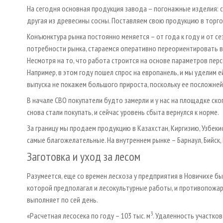
На сегодня основная продукция завода – погонажные изделия: су
другая из древесины сосны. Поставляем свою продукцию в торговы
Конъюнктура рынка постоянно меняется – от года к году и от се
потребности рынка, стараемся оперативно переориентировать в
Несмотря на то, что работа строится на основе параметров пер
Например, в этом году пошел спрос на европанель, и мы уделим
выпуска не покажем большого прироста, поскольку ее посложней 
В начале СВО покупатели будто замерли и у нас на площадке ск
снова стали покупать, и сейчас уровень сбыта вернулся к норме.
За границу мы продаем продукцию в Казахстан, Киргизию, Узбеки
самые благожелательные. На внутреннем рынке – Барнаул, Бийск, 
Заготовка и уход за лесом
Разумеется, еще со времен лесхоза у предприятия в Новичихе б
которой предполагал и лесокультурные работы, и противопожа
выполняет по сей день.
3
«Расчетная лесосека по году – 103 тыс. м
. Удаленность участков