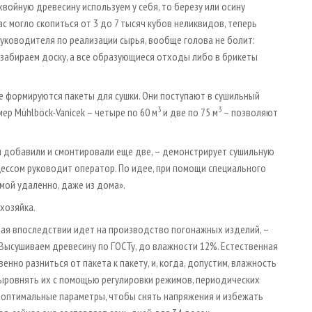
войную древесину используем у себя, то березу или осину
ас могло скопиться от 3 до 7 тысяч кубов неликвидов, теперь
руководителя по реализации сырья, вообще голова не болит:
 забираем доску, а все образующиеся отходы либо в брикеты
де формируются пакеты для сушки. Они поступают в сушильный
3
3
мер Mühlböck-Vanicek – четыре по 60 м
и две по 75 м
– позволяют
 добавили и смонтировали еще две, – демонстрирует сушильную
цессом руководит оператор. По идее, при помощи специального
мой удаленно, даже из дома».
 хозяйка.
рая впоследствии идет на производство погонажных изделий, –
Высушиваем древесину по ГОСТу, до влажности 12%. Естественная
но разниться от пакета к пакету, и, когда, допустим, влажность
 выровнять их с помощью регулировки режимов, периодических
я оптимальные параметры, чтобы снять напряжения и избежать