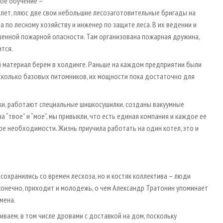
ое обучение –
 лет, плюс две свои небольшие лесозаготовительные бригады на
 по лесному хозяйству и инженер по защите леса. В их ведении и
енной пожарной опасности. Там организована пожарная дружина,
ится.
 материал берем в холдинге. Раньше на каждом предприятии были
есколько базовых питомников, их мощности пока достаточно для
ки, работают специальные шишкосушилки, созданы вакуумные
а “твое” и “мое”, мы привыкли, что есть единая компания и каждое ее
е необходимости. Жизнь приучила работать на один котел, это и
сохранились со времен лесхоза, но и костяк коллектива – люди
 конечно, приходит и молодежь, о чем Александр Тратонин упоминает
мена.
ваем, в том числе дровами с доставкой на дом, поскольку