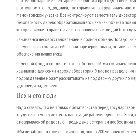
противопожарный инвентарь и все бригады проходят специальн
в основном это подрядчики, с которыми мы сотрудничаем много
Мамонтовском участке. Все контролируют заместитель директора
безопасность деревообрабатывающего цеха как объекта повыш
которая сможет справиться с возгоранием, если, не дай бог, случ
Занимаемся лесовосстановлением в полном объеме. Посадочный
временные питомники, сейчас они зарезервированы, оставили н
обеспечения наших нужд.
Семенной фонд в холдинге тоже собственный, мы собираем шиш
хранилища для семян и своя лаборатория. У нас нет разделения н
подразделение может рассчитывать на поддержку других по мер
удобнее, и надежнее».
Цех и его люди
Надо сказать, что не только обязательства перед государством 
трудятся по многу лет, есть настоящие рабочие династии. Хотя,
с нескрываемой радостью – ведь даже ветеранам необходима с
«Мы не забываем своих пенсионеров, около 200 человек обеспечи