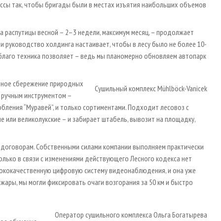
ссы так, чтобы бригады были в местах изъятия наибольших объемов
а распутицы весной – 2–3 недели, максимум месяц, – продолжает
и руководство холдинга настаивает, чтобы в лесу было не более 10-
 благо техника позволяет – ведь мы планомерно обновляем автопарк
льное сбережение природных
Сушильный комплекс Mühlböck-Vanicek
а ручным инструментом –
обления “Муравей”, и только сортиментами. Подходит лесовоз с
ие или великолукские – и забирает штабель, вывозит на площадку,
о договорам. Собственными силами компании выполняем практически
только в связи с изменениями действующего Лесного кодекса нет
ысококачественную цифровую систему видеонаблюдения, и она уже
жары, мы могли фиксировать очаги возгорания за 50 км и быстро
Оператор сушильного комплекса Ольга Богатырева