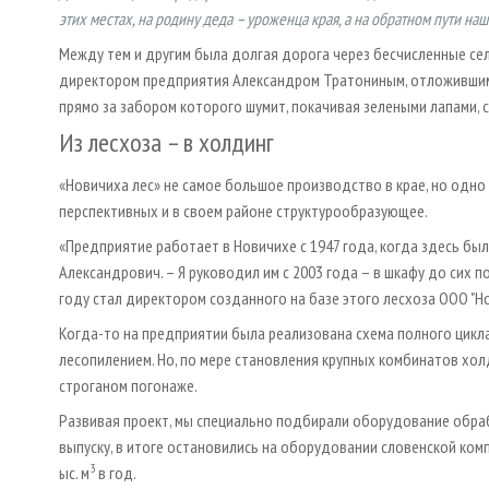
этих местах, на родину деда – уроженца края, а на обратном пути 
Между тем и другим была долгая дорога через бесчисленные се
директором предприятия Александром Тратониным, отложившим 
прямо за забором которого шумит, покачивая зелеными лапами,
Из лесхоза – в холдинг
«Новичиха лес» не самое большое производство в крае, но одно
перспективных и в своем районе структурообразующее.
«Предприятие работает в Новичихе с 1947 года, когда здесь был
Александрович. – Я руководил им с 2003 года – в шкафу до сих п
году стал директором созданного на базе этого лесхоза ООО "Нов
Когда-то на предприятии была реализована схема полного цикла
лесопилением. Но, по мере становления крупных комбинатов хол
строганом погонаже.
Развивая проект, мы специально подбирали оборудование обра
выпуску, в итоге остановились на оборудовании словенской ком
3
ыс. м
в год.