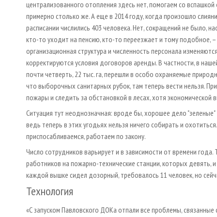
централизованного отопления здесь нет, помогаем со вспашко
примерно столько же. А еще в 2014 году, когда произошло слияни
расписании числились 403 человека. Нет, сокращений не было, н
кто-то уходит на пенсию, кто-то переезжает и тому подобное, 
организационная структура и численность персонала изменяются
корректируются условия договоров аренды. В частности, в наше
почти четверть, 22 тыс. га, перешли в особо охраняемые природ
что выборочных санитарных рубок, там теперь вести нельзя. Пр
пожары и следить за обстановкой в лесах, хотя экономической 
Ситуация тут неоднозначная: вроде бы, хорошее дело "зеленые" 
ведь теперь в этих угодьях нельзя ничего собирать и охотиться
приспосабливаемся, работаем по закону.
Число сотрудников варьирует и в зависимости от времени года.
работников на пожарно-технические станции, которых девять, и
каждой вышке сидел дозорный, требовалось 11 человек, но сей
Технология
«С запуском Павловского ДОКа отпали все проблемы, связанные 