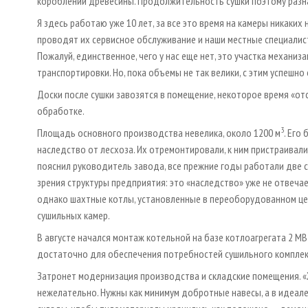
короблений древесины. Продолжительность сушки поэтому разная
Я здесь работаю уже 10 лет, за все это время на камеры никаки
проводят их сервисное обслуживание и наши местные специалист
Пожалуй, единственное, чего у нас еще нет, это участка механиз
транспортировки. Но, пока объемы не так велики, с этим успешно
Доски после сушки завозятся в помещение, некоторое время «от
обработке.
3
Площадь основного производства невелика, около 1200 м
. Его
наследство от лесхоза. Их отремонтировали, к ним пристраивали
пояснил руководитель завода, все прежние годы работали две с
зрения структуры предприятия: это «наследство» уже не отвеча
однако шахтные котлы, установленные в переоборудованном це
сушильных камер.
В августе начался монтаж котельной на базе котлоагрегата 2 М
достаточно для обеспечения потребностей сушильного комплекс
Затронет модернизация производства и складские помещения. 
нежелательно. Нужны как минимум добротные навесы, а в идеале