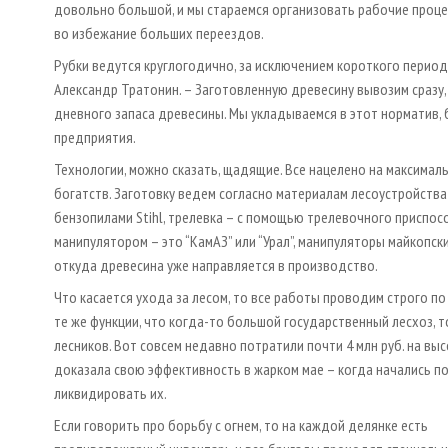
довольно большой, и мы стараемся организовать рабочие проце
во избежание больших переездов.
Рубки ведутся круглогодично, за исключением короткого период
Александр Тратонин. – Заготовленную древесину вывозим сразу, 
дневного запаса древесины. Мы укладываемся в этот норматив,
предприятия.
Технологии, можно сказать, щадящие. Все нацелено на максима
богатств. Заготовку ведем согласно материалам лесоустройств
бензопилами Stihl, трелевка – с помощью трелевочного приспос
манипулятором – это “КамАЗ” или “Урал”, манипуляторы майкопск
откуда древесина уже направляется в производство.
Что касается ухода за лесом, то все работы проводим строго п
те же функции, что когда-то большой государственный лесхоз, 
лесников. Вот совсем недавно потратили почти 4 млн руб. на в
доказала свою эффективность в жарком мае – когда начались по
ликвидировать их.
Если говорить про борьбу с огнем, то на каждой делянке есть