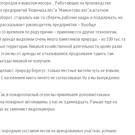
й огородов и вывозом мусора… Работающих на производстве
е предприятий "Новичиха лес" и “Мамонтово лес", в штатном
аоборот, старались как-то сберечь рабочие кадры и поддержать, но
– рассказывает руководитель предприятия. – Вообще
 со временем по ряду причин – применяются другие технологии,
й аренде выделили очень много памятников природы – из 100 тыс. га
ные территории. Никакой хозяйственной деятельности, кроме разве
и этом мы от аренды не отказываемся, продолжаем тушить там
выгоды никакой не получаем.
делают, природу берегут, только местные жители чуть не взвыли,
. С населением никто ничего не согласовывал. Ну а мы вынужденно
 Так, в пожароопасный сезон мы привлекаем дополнительных
 на пожарные автомашины, у нас их одиннадцать. Раньше еще на
час их заменяют видеокамеры».
с породным составом лесов на арендованных участках, успешно