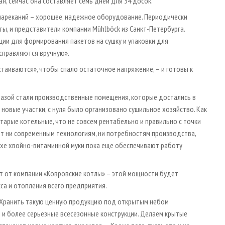
, сейчас она составляет семь дней для 34 досок.
х нареканий – хорошее, надежное оборудование. Периодически
ы, и представители компании Mühlböck из Санкт-Петербурга.
ации для формирования пакетов на сушку и упаковки для
 справляются вручную».
стаиваются», чтобы спало остаточное напряжение, – и готовы к
 базой стали производственные помещения, которые достались в
 новые участки, с нуля было организовано сушильное хозяйство. Как
тарые котельные, что не совсем рентабельно и правильно с точки
ет ни современным технологиям, ни потребностям производства,
хе хвойно-витаминной муки пока еще обеспечивают работу
Вт от компании «Ковровские котлы» – этой мощности будет
а и отопления всего предприятия.
«Хранить такую ценную продукцию под открытым небом
 и более серьезные всесезонные конструкции. Делаем крытые