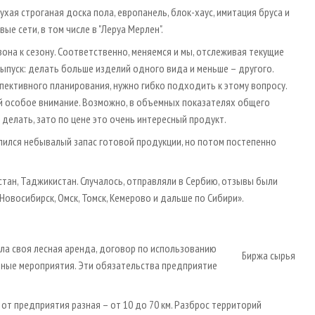
хая строганая доска пола, европанель, блок-хаус, имитация бруса и
е сети, в том числе в "Леруа Мерлен".
зона к сезону. Соответственно, меняемся и мы, отслеживая текущие
ыпуск: делать больше изделий одного вида и меньше – другого.
спективного планирования, нужно гибко подходить к этому вопросу.
 ей особое внимание. Возможно, в объемных показателях общего
делать, зато по цене это очень интересный продукт.
опился небывалый запас готовой продукции, но потом постепенно
стан, Таджикистан. Случалось, отправляли в Сербию, отзывы были
Новосибирск, Омск, Томск, Кемерово и дальше по Сибири».
ыла своя лесная аренда, договор по использованию
Биржа сырья
рные мероприятия. Эти обязательства предприятие
 от предприятия разная – от 10 до 70 км. Разброс территорий