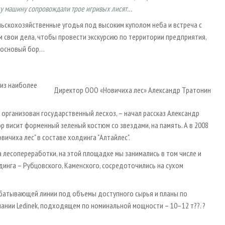
нашу машину сопровождали трое игривых лисят…
льскохозяйственные угодья под высоким куполом неба и встреча с
свои дела, чтобы провести экскурсию по территории предприятия,
 сосновый бор…
 из наиболее
Директор ООО «Новичиха лес» Александр Тратонин
 организован государственный лесхоз, – начал рассказ Александр
ор висит форменный зеленый костюм со звездами, на память. А в 2008
ичиха лес" в составе холдинга "Алтайлес".
 лесопереработки, на этой площадке мы занимались в том числе и
динга – Рубцовского, Каменского, сосредоточились на сухом
батывающей линии под объемы доступного сырья и планы по
пании Ledinek, подходящем по номинальной мощности – 10–12 т??. ?