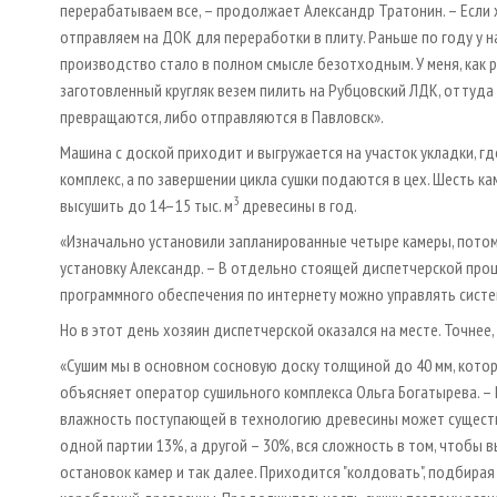
перерабатываем все, – продолжает Александр Тратонин. – Если х
отправляем на ДОК для переработки в плиту. Раньше по году у н
производство стало в полном смысле безотходным. У меня, как 
заготовленный кругляк везем пилить на Рубцовский ЛДК, оттуда
превращаются, либо отправляются в Павловск».
Машина с доской приходит и выгружается на участок укладки, г
комплекс, а по завершении цикла сушки подаются в цех. Шесть ка
3
высушить до 14–15 тыс. м
древесины в год.
«Изначально установили запланированные четыре камеры, потом
установку Александр. – В отдельно стоящей диспетчерской про
программного обеспечения по интернету можно управлять систе
Но в этот день хозяин диспетчерской оказался на месте. Точнее,
«Сушим мы в основном сосновую доску толщиной до 40 мм, кото
объясняет оператор сушильного комплекса Ольга Богатырева. – 
влажность поступающей в технологию древесины может существен
одной партии 13%, а другой – 30%, вся сложность в том, чтобы
остановок камер и так далее. Приходится "колдовать", подбира